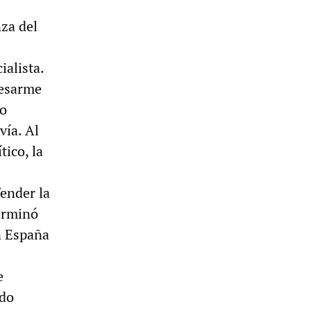
nza del
ialista.
desarme
mo
vía. Al
tico, la
ender la
terminó
n España
e
ndo