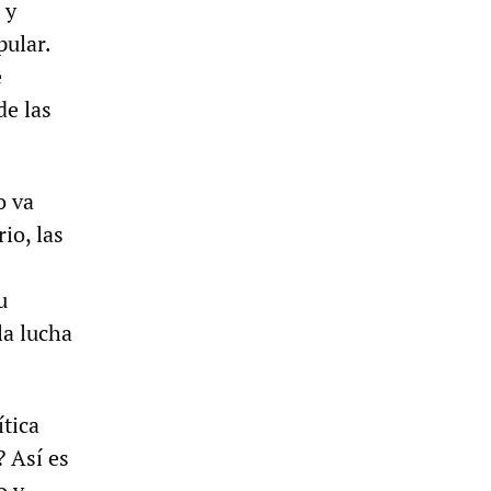
 y
ular.
e
de las
o va
io, las
u
la lucha
ítica
? Así es
o y