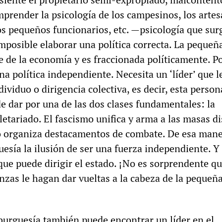
mprender la psicología de los campesinos, los artes
os pequeños funcionarios, etc. —psicología que surg
imposible elaborar una política correcta. La pequeñ
 de la economía y es fraccionada políticamente. P
na política independiente. Necesita un ‘líder’ que l
dividuo o dirigencia colectiva, es decir, esta person
de dar por una de las dos clases fundamentales: la
letariado. El fascismo unifica y arma a las masas di
 organiza destacamentos de combate. De esa mane
esía la ilusión de ser una fuerza independiente. Y
que puede dirigir el estado. ¡No es sorprendente qu
nzas le hagan dar vueltas a la cabeza de la pequeñ
burguesía también puede encontrar un líder en el