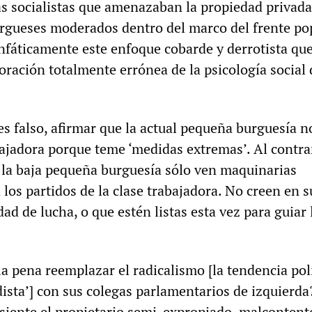
 socialistas que amenazaban la propiedad privada
rgueses moderados dentro del marco del frente pop
nfáticamente este enfoque cobarde y derrotista qu
ración totalmente errónea de la psicología social 
ces falso, afirmar que la actual pequeña burguesía n
bajadora porque teme ‘medidas extremas’. Al contrar
la baja pequeña burguesía sólo ven maquinarias
los partidos de la clase trabajadora. No creen en s
dad de lucha, o que estén listas esta vez para guiar 
e la pena reemplazar el radicalismo [la tendencia pol
ista’] con sus colegas parlamentarios de izquierda
siente el propietario semi-expropiado, malcontent