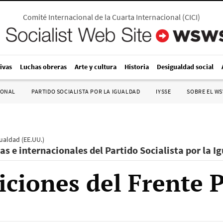
Comité Internacional de la Cuarta Internacional
(
CICI
)
ivas
Luchas obreras
Arte y cultura
Historia
Desigualdad social
IONAL
PARTIDO SOCIALISTA POR LA IGUALDAD
IYSSE
SOBRE EL W
gualdad (EE.UU.)
as e internacionales del Partido Socialista por la I
aiciones del Frente 