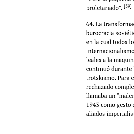
[
39
]
proletariado”.
64. La transforma
burocracia soviét
en la cual todos l
internacionalismo
leales a la maqui
continuó durante 
trotskismo. Para e
rechazado complet
llamaba un “malen
1943 como gesto d
aliados imperialis