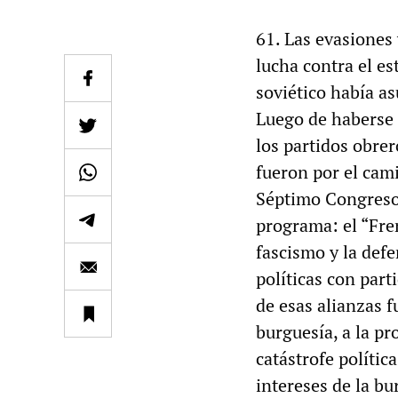
61. Las evasiones 
lucha contra el es
soviético había a
Luego de haberse 
los partidos obrer
fueron por el cami
Séptimo Congreso
programa: el “Fre
fascismo y la defe
políticas con part
de esas alianzas f
burguesía, a la pr
catástrofe política
intereses de la bu