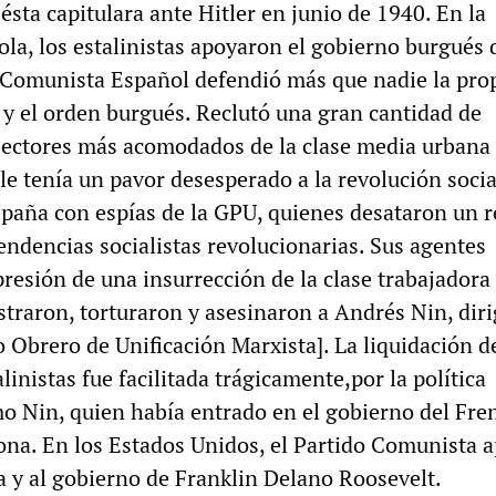
ésta capitulara ante Hitler en junio de 1940. En la
la, los estalinistas apoyaron el gobierno burgués 
 Comunista Español defendió más que nadie la pro
ey y el orden burgués. Reclutó una gran cantidad de
 sectores más acomodados de la clase media urbana
 le tenía un pavor desesperado a la revolución socia
spaña con espías de la GPU, quienes desataron un r
tendencias socialistas revolucionarias. Sus agentes
resión de una insurrección de la clase trabajadora
straron, torturaron y asesinaron a Andrés Nin, dir
 Obrero de Unificación Marxista]. La liquidación d
inistas fue facilitada trágicamente,por la política
mo Nin, quien había entrado en el gobierno del Fre
ona. En los Estados Unidos, el Partido Comunista a
 y al gobierno de Franklin Delano Roosevelt.