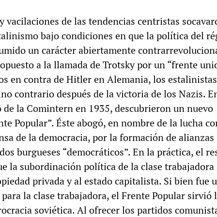
y vacilaciones de las tendencias centristas socavar
talinismo bajo condiciones en que la política del r
sumido un carácter abiertamente contrarrevoluciona
opuesto a la llamada de Trotsky por un “frente uni
os en contra de Hitler en Alemania, los estalinistas
no contrario después de la victoria de los Nazis. En
 de la Comintern en 1935, descubrieron un nuevo
nte Popular”. Éste abogó, en nombre de la lucha co
nsa de la democracia, por la formación de alianzas
idos burgueses “democráticos”. En la práctica, el re
ue la subordinación política de la clase trabajadora 
opiedad privada y al estado capitalista. Si bien fue 
 para la clase trabajadora, el Frente Popular sirvió 
rocracia soviética. Al ofrecer los partidos comunist