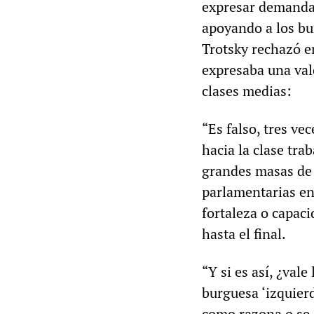
expresar demandas
apoyando a los bu
Trotsky rechazó e
expresaba una valo
clases medias:
“Es falso, tres ve
hacia la clase tra
grandes masas de 
parlamentarias en 
fortaleza o capaci
hasta el final.
“Y si es así, ¿val
burguesa ‘izquierd
como razona o se 