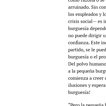
arruinado. Sin co
los empleados y l
crisis social— es 
burguesía depende
no puede dirigir u
confianza. Este in
partido, se le pue
burguesía o el pro
Del polvo humano
a la pequeña burgu
comienza a creer 
ilusiones y espera
burguesía!
“Pero la pequeña 