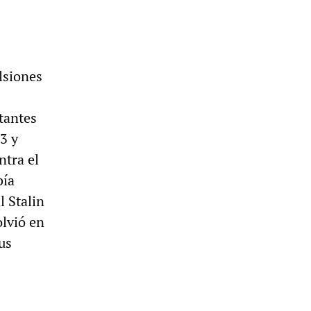
lsiones
tantes
3 y
ntra el
bía
 Stalin
olvió en
us