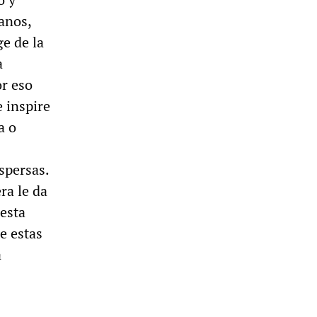
anos,
e de la
a
or eso
e inspire
a o
spersas.
ra le da
 esta
e estas
a