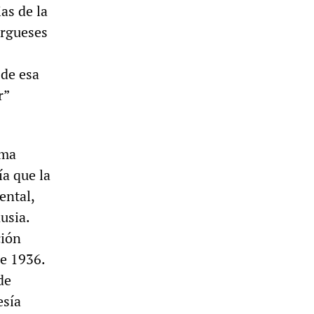
as de la
urgueses
 de esa
r”
oma
ía que la
ental,
usia.
ción
de 1936.
de
esía