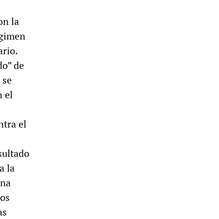
on la
égimen
rio.
do” de
 se
 el
ntra el
sultado
a la
una
los
as