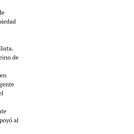
de
piedad
lista.
eino de
 en
igente
el
nte
poyó al