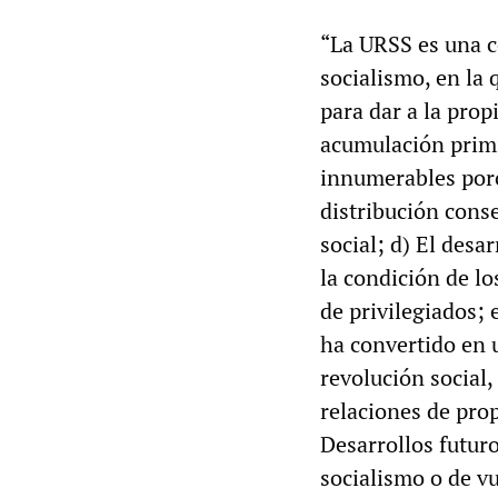
“La URSS es una co
socialismo, en la 
para dar a la prop
acumulación primit
innumerables poro
distribución conse
social; d) El des
la condición de l
de privilegiados; 
ha convertido en u
revolución social,
relaciones de prop
Desarrollos futur
socialismo o de vu