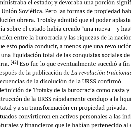
ministraba el estado; y devoraba una porción signi
a Unión Soviética. Pero las formas de propiedad ha
lución obrera. Trotsky admitió que el poder aplast
rcía sobre el estado había creado “una nueva —y has
ión entre la burocracia y las riquezas de la nació
que esto podía conducir, a menos que una revolución
a una liquidación total de las conquistas sociales de
[
42
]
aria.
Eso fue lo que eventualmente sucedió a fin
espués de la publicación de
La revolución traiciona
ecuencias de la disolución de la URSS confirmó
efinición de Trotsky de la burocracia como casta y
strucción de la URSS rápidamente condujo a la liqu
tatal y a su transformación en propiedad privada.
tuados convirtieron en activos personales a las ind
aturales y financieros que le habían pertenecido al 