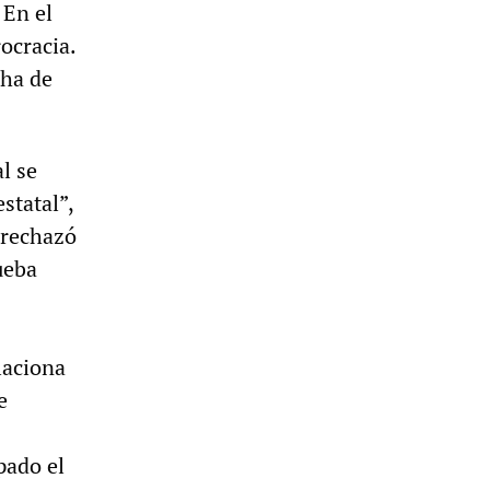
 En el
ocracia.
cha de
al se
statal”,
 rechazó
ueba
laciona
e
pado el