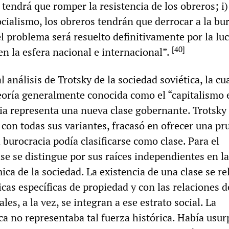
tendrá que romper la resistencia de los obreros; i)
cialismo, los obreros tendrán que derrocar a la bur
el problema será resuelto definitivamente por la lu
[
40
]
en la esfera nacional e internacional”.
l análisis de Trotsky de la sociedad soviética, la cu
teoría generalmente conocida como el “capitalismo e
cia representa una nueva clase gobernante. Trotsky
l, con todas sus variantes, fracasó en ofrecer una pr
 burocracia podía clasificarse como clase. Para el
se se distingue por sus raíces independientes en la
ca de la sociedad. La existencia de una clase se re
cas específicas de propiedad y con las relaciones d
les, a la vez, se integran a ese estrato social. La
ca no representaba tal fuerza histórica. Había usur