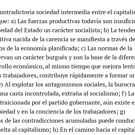
ntradictoria sociedad intermedia entre el capitali
que: a) Las fuerzas productivas todavía son insufici
iedad del Estado un carácter socialista; b) La tenden
iva nacida de la carencia se manifiesta a través d
s de la economía planificada; c) Las normas de la
rvan un carácter burgués y son la base de la difer
arrollo económico, al mismo tiempo que mejora len
os trabajadores, contribuye rápidamente a formar u
e) Al explotar los antagonismos sociales, la burocra
na casta incontrolada, extraña al socialismo; f) La
 traicionada por el partido gobernante, aún existe e
iedad y en la conciencia de los trabajadores; g)
os de las contradicciones acumuladas puede conduci
elta al capitalismo; h) En el camino hacia el capita