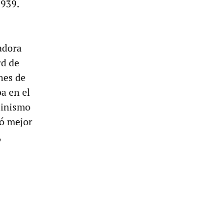
1939.
adora
rd de
nes de
a en el
alinismo
ió mejor
,