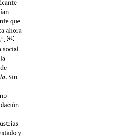
ficante
bían
ante que
ta ahora
[
41
]
n”.
 social
 la
 de
da
. Sin
 no
idación
ustrias
estado y