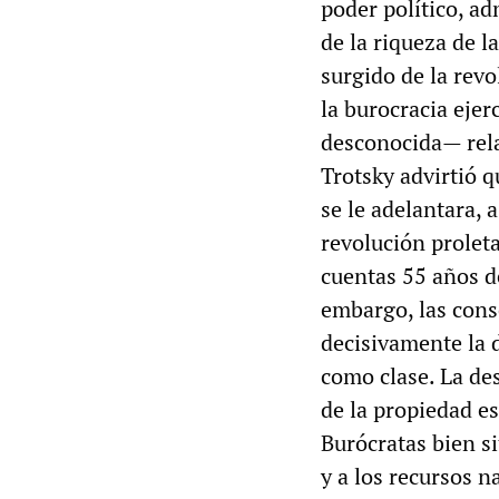
poder político, ad
de la riqueza de l
surgido de la revo
la burocracia eje
desconocida— relac
Trotsky advirtió 
se le adelantara, 
revolución prolet
cuentas 55 años d
embargo, las cons
decisivamente la d
como clase. La de
de la propiedad es
Burócratas bien si
y a los recursos n