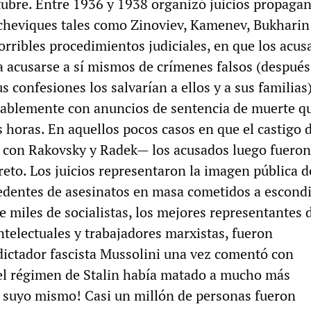
ubre. Entre 1936 y 1938 organizó juicios propagan
lcheviques tales como Zinoviev, Kamenev, Bukharin
orribles procedimientos judiciales, en que los acus
a acusarse a sí mismos de crímenes falsos (después
s confesiones los salvarían a ellos y a sus familias
ablemente con anuncios de sentencia de muerte q
 horas. En aquellos pocos casos en que el castigo d
con Rakovsky y Radek— los acusados luego fueron
reto. Los juicios representaron la imagen pública 
dentes de asesinatos en masa cometidos a escondi
e miles de socialistas, los mejores representantes 
ntelectuales y trabajadores marxistas, fueron
dictador fascista Mussolini una vez comentó con
el régimen de Stalin había matado a mucho más
 suyo mismo! Casi un millón de personas fueron