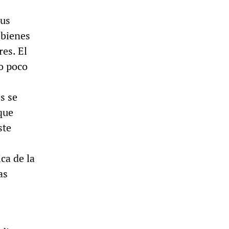
sus
 bienes
res. El
Lo poco
s se
que
ste
ca de la
as