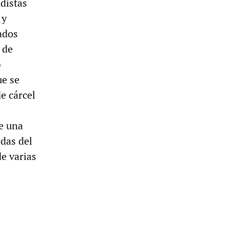
distas
 y
ados
 de
)
ue se
e cárcel
de una
das del
de varias