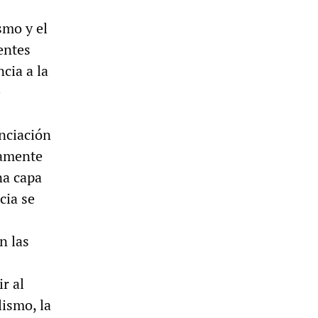
smo y el
entes
cia a la
e
enciación
tamente
na capa
cia se
n las
r al
lismo, la