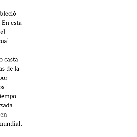
ableció
 En esta
el
cual
o casta
as de la
por
os
 tiempo
izada
men
 mundial.