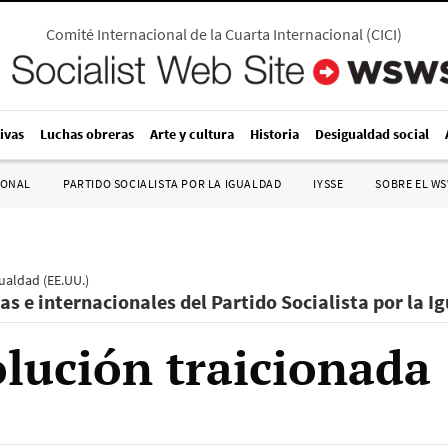
Comité Internacional de la Cuarta Internacional
(
CICI
)
ivas
Luchas obreras
Arte y cultura
Historia
Desigualdad social
IONAL
PARTIDO SOCIALISTA POR LA IGUALDAD
IYSSE
SOBRE EL W
gualdad (EE.UU.)
as e internacionales del Partido Socialista por la I
olución traicionada