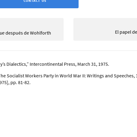
CONTACT US
El papel d
gue
después de Wohlforth
y’s Dialectics,” Intercontinental Press, March 31, 1975.
he Socialist Workers Party in World War II: Writings and Speeches,
975], pp. 81-82.