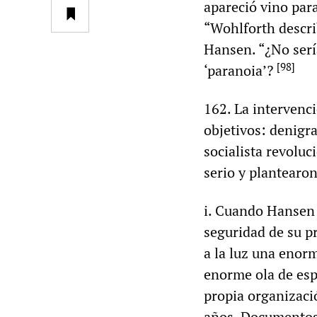
apareció vino para
“Wohlforth descri
Hansen. “¿No serí
[
98
]
‘paranoia’?
162. La intervenc
objetivos: denigr
socialista revoluc
serio y plantearon
i. Cuando Hansen 
seguridad de su pr
a la luz una enor
enorme ola de espi
propia organizaci
años. Documentos