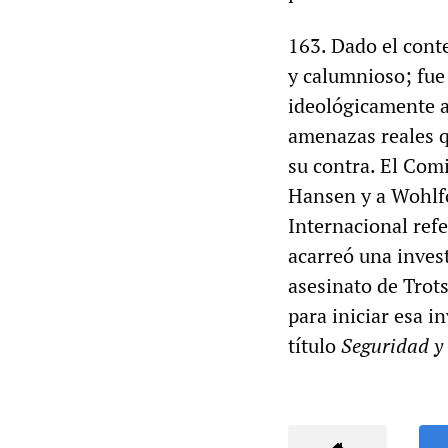
163. Dado el cont
y calumnioso; fue
ideológicamente a
amenazas reales q
su contra. El Com
Hansen y a Wohlfor
Internacional ref
acarreó una inves
asesinato de Trot
para iniciar esa i
título
Seguridad y 