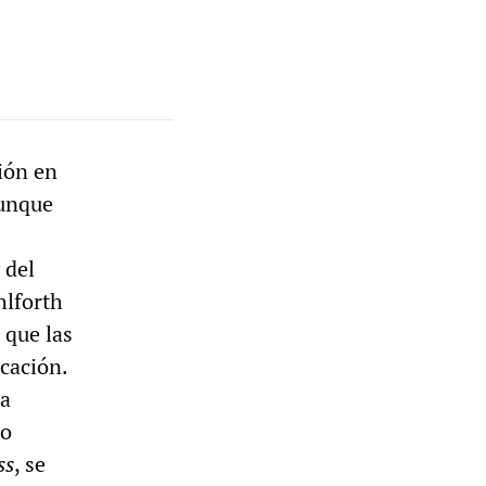
sión en
unque
 del
hlforth
 que las
icación.
la
co
ss
, se