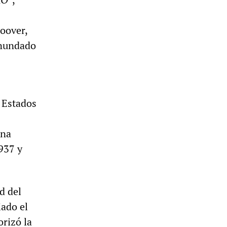
Hoover,
inundado
s Estados
una
1937 y
d del
iado el
orizó la