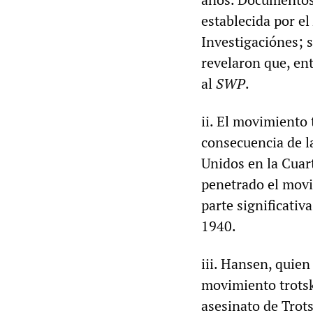
establecida por el
Investigaciónes; s
revelaron que, en
al
SWP
.
ii. El movimiento
consecuencia de la
Unidos en la Cuar
penetrado el movi
parte significativ
1940.
iii. Hansen, quie
movimiento trotsk
asesinato de Trot