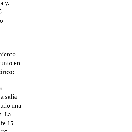
aly.
ó
o:
miento
sunto en
órico:
a
a salía
zado una
s. La
te 15
RO
”,