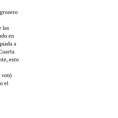
 grosero
 las
zado en
piada a
 Cuarta
te, esto
 votó
o el