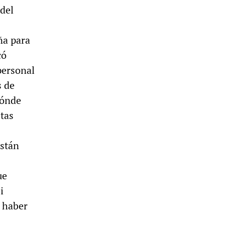
 del
a para
có
personal
s de
dónde
stas
están
ue
i
 haber