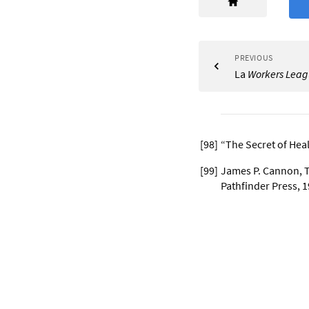
PREVIOUS
La
Workers Lea
[
98
]
“The Secret of Heal
[
99
]
James P. Cannon, T
Pathfinder Press, 1