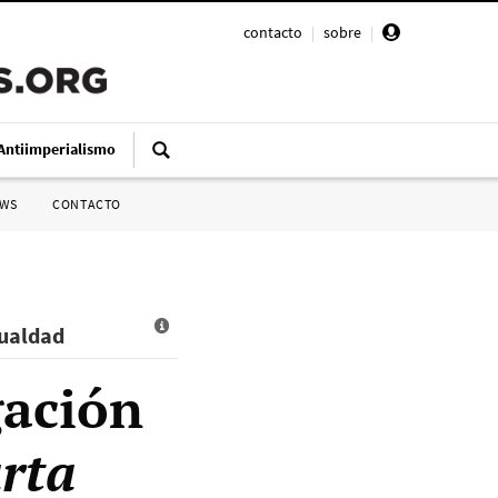
contacto
|
sobre
|
Antiimperialismo
SWS
CONTACTO
gualdad
gación
arta