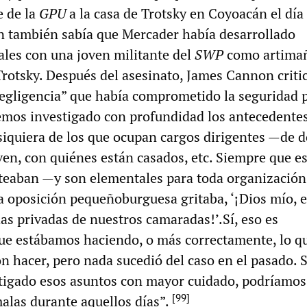
e de la
GPU
a la casa de Trotsky en Coyoacán el día
 también sabía que Mercader había desarrollado
ales con una joven militante del
SWP
como artimañ
Trotsky. Después del asesinato, James Cannon criti
egligencia” que había comprometido la seguridad 
emos investigado con profundidad los antecedente
 siquiera de los que ocupan cargos dirigentes —de 
ven, con quiénes están casados, etc. Siempre que e
teaban —y son elementales para toda organización
a oposición pequeñoburguesa gritaba, ‘¡Dios mío, 
as privadas de nuestros camaradas!’.Sí, eso es
ue estábamos haciendo, o más correctamente, lo q
hacer, pero nada sucedió del caso en el pasado. S
tigado esos asuntos con mayor cuidado, podríamos
[
99
]
alas durante aquellos días”.