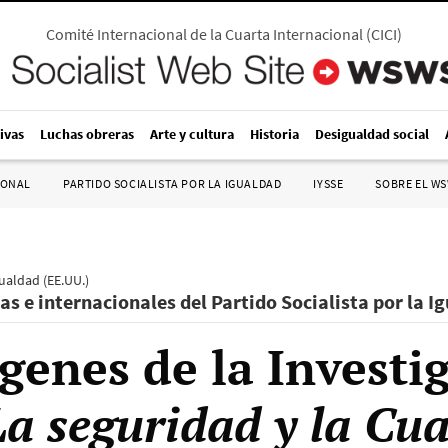
Comité Internacional de la Cuarta Internacional
(
CICI
)
ivas
Luchas obreras
Arte y cultura
Historia
Desigualdad social
IONAL
PARTIDO SOCIALISTA POR LA IGUALDAD
IYSSE
SOBRE EL W
gualdad (EE.UU.)
as e internacionales del Partido Socialista por la I
ígenes de la Investi
La seguridad y la Cu