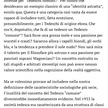
intende per “Tedeschi comuni?” Per coloro che
desiderano un esempio classico di una “identità astratta”,
eccolo qua. Questa è una categoria così vasta da essere
capace di includere tutti, fatta eccezione,
presumibilmente, per i Tedeschi di origine ebrea. Che
cos’è, dopotutto, che fa di un tedesco un Tedesco
“comune”? Sarà forse una grossa mole e una passione per
wurstel e crauti? Saranno allora i capelli biondi, gli occhi
blu, e la tendenza a prendere il sole nudo? Non sarà mica
il talento per il filosofare più astruso e una passione per
panciuti soprani Wagneriani? Un concetto costruito su
tali stupidi e arbitrati stereotipi non può avere nessun
valore scientifico nella cognizione della realtà oggettiva.
Ma se volessimo provare ad includere nella nostra
definizione delle caratteristiche sociologiche più serie,
l’inutilità del concetto del Tedesco “comune”
diventerebbe immediatamente evidente. Nel 1933 la
società tedesca era caratterizzata da una struttura di classi