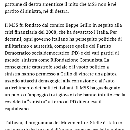
pattume di destra smentisce il mito che M5S non è né
partito di sinistra, né di destra.
Il M5S fu fondato dal comico Beppe Grillo in seguito alla
crisi finanziaria del 2008, che ha devastato l’Italia. Per
decenni, ogni governo italiano ha perseguito politiche di
militarismo e austerità, comprese quelle del Partito
Democratico socialdemocratico (PD) e dei vari partiti di
pseudo-sinistra come Rifondazione Comunista. La
conseguente catastrofe sociale e il vuoto politico a
sinistra hanno permesso a Grillo di vincere una platea
usando attacchi demagogici alla corruzione e all’auto-
arricchimento dei politici italiani. Il M5S ha guadagnato
un punto d’appoggio tra i giovani che hanno intuito che la
cosiddetta “sinistra” attorno al PD difendeva il
capitalismo.
Tuttavia, il programma del Movimento 5 Stelle è stato in
sostanza di destra sin dall’inizio, come aveva fatto notare