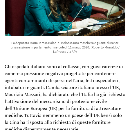
La deputata Maria Teresa Baladini indossa una maschera e guanti durante
una sessione in parlamento, mercoledì 11 marzo 2020. (Roberto Monaldo /
LaPresse via AP)
Gli ospedali italiani sono al collasso, con gravi carenze di
camere a pressione negativa progettate per contenere
agenti contaminanti dispersi nell’aria, letti ospedalieri,
intubatori e guanti. L’ambasciatore italiano presso l’UE,
Maurizio Massari, ha dichiarato che l’Italia ha già richiesto
l’attivazione del meccanismo di protezione civile
dell’Unione Europea (UE) per la fornitura di attrezzature
mediche. Tuttavia nemmeno un paese dell’UE bensì solo
la Cina ha risposto alla richiesta di queste forniture
mediche disperatamente necessarie.