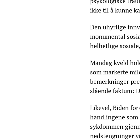
psykologiske trau
ikke til å kunne ka
Den uhyrlige innv
monumental sosial
helhetlige sosiale,
Mandag kveld hold
som markerte mil
bemerkninger preg
slående faktum: D
Likevel, Biden for
handlingene som f
sykdommen gjenno
nedstengninger vi