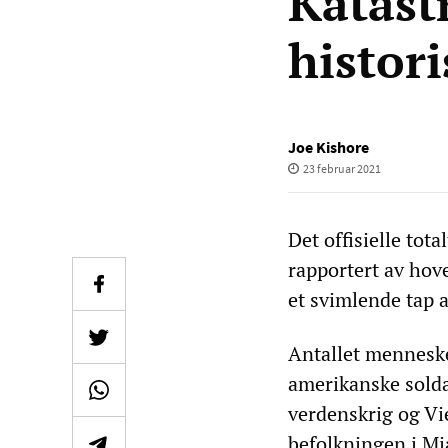
Katastr
histor
Joe Kishore
23 februar 2021
Det offisielle tot
rapportert av hov
et svimlende tap a
Antallet menneske
amerikanske solda
verdenskrig og Vi
befolkningen i Mi