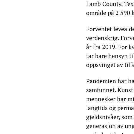
Lamb County, Texa
område på 2 590 k
Forventet levealde
verdenskrig. Forv
år fra 2019. For k
tar bare hensyn til
oppsvinget av tilf
Pandemien har hat
samfunnet. Kunst o
mennesker har mist
langtids og perma
gjeldsnivåer, som 
generasjon av ung