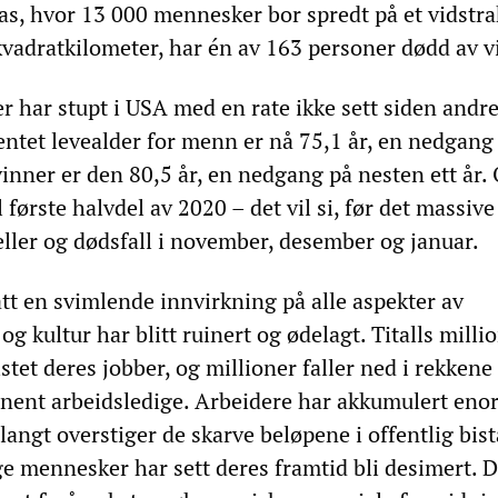
s, hvor 13 000 mennesker bor spredt på et vidstra
vadratkilometer, har én av 163 personer dødd av vi
r har stupt i USA med en rate ikke sett siden andr
entet levealder for menn er nå 75,1 år, en nedgang
vinner er den 80,5 år, en nedgang på nesten ett år.
 første halvdel av 2020 – det vil si, før det massive
eller og dødsfall i november, desember og januar.
t en svimlende innvirkning på alle aspekter av
g kultur har blitt ruinert og ødelagt. Titalls milli
et deres jobber, og millioner faller ned i rekkene
nent arbeidsledige. Arbeidere har akkumulert eno
langt overstiger de skarve beløpene i offentlig bis
e mennesker har sett deres framtid bli desimert. D