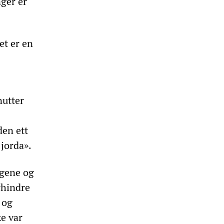
ger er
et er en
nutter
den ett
jorda».
ngene og
rhindre
 og
ke var