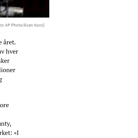
oto: AP Photo/Evan Vucci]
 året.
av hver
sker
lioner
g
tore
nty,
ket: «I