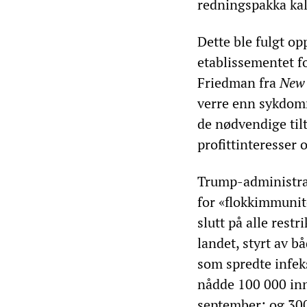
redningspakka ka
Dette ble fulgt op
etablissementet fo
Friedman fra
New 
verre enn sykdomm
de nødvendige til
profittinteresser
Trump-administras
for «flokkimmunite
slutt på alle rest
landet, styrt av 
som spredte infek
nådde 100 000 inn
september; og 30