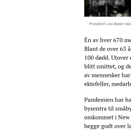
President Joe Biden tale
Én av hver 670 me
Blant de over 65 
100 dødd. Utover 
blitt smittet, og 
av mennesker har 
ektefeller, medar
Pandemien har hatt
bysentra til småb
omkommet i New Yo
begge godt over 