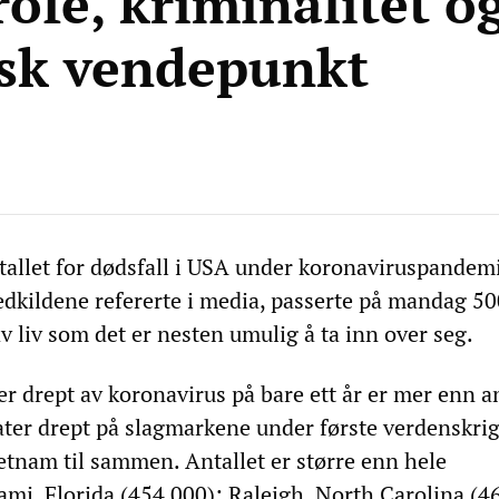
ofe, kriminalitet o
isk vendepunkt
altallet for dødsfall i USA under koronaviruspande
edkildene refererte i media, passerte på mandag 50
v liv som det er nesten umulig å ta inn over seg.
r drept av koronavirus på bare ett år er mer enn an
ter drept på slagmarkene under første verdenskrig
etnam til sammen. Antallet er større enn hele
ami, Florida (454 000); Raleigh, North Carolina (4