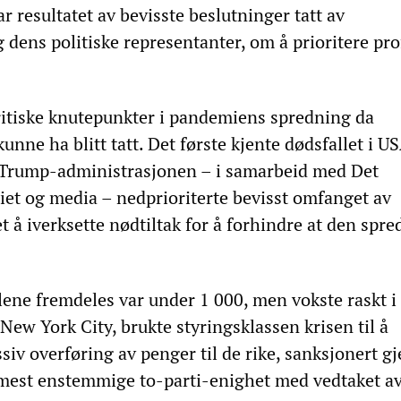
r resultatet av bevisste beslutninger tatt av
 dens politiske representanter, om å prioritere prof
kritiske knutepunkter i pandemiens spredning da
kunne ha blitt tatt. Det første kjente dødsfallet i U
. Trump-administrasjonen – i samarbeid med Det
iet og media – nedprioriterte bevisst omfanget av
t å iverksette nødtiltak for å forhindre at den spre
lene fremdeles var under 1 000, men vokste raskt i
 New York City, brukte styringsklassen krisen til å
siv overføring av penger til de rike, sanksjonert 
est enstemmige to-parti-enighet med vedtaket a