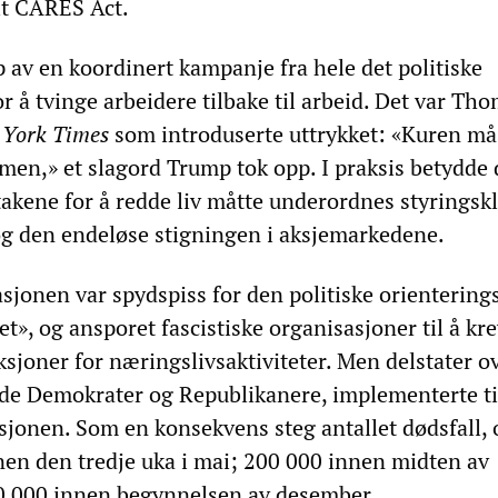
lt CARES Act.
p av en koordinert kampanje fra hele det politiske
r å tvinge arbeidere tilbake til arbeid. Det var Th
York Times
som introduserte uttrykket: «Kuren må 
en,» et slagord Trump tok opp. I praksis betydde d
takene for å redde liv måtte underordnes styringsk
 og den endeløse stigningen i aksjemarkedene.
jonen var spydspiss for den politiske orienterings
t», og ansporet fascistiske organisasjoner til å kr
riksjoner for næringslivsaktiviteter. Men delstater o
både Demokrater og Republikanere, implementerte t
sjonen. Som en konsekvens steg antallet dødsfall, 
en den tredje uka i mai; 200 000 innen midten av
0 000 innen begynnelsen av desember.