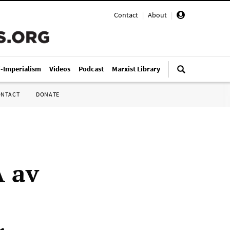
Contact
|
About
|
i-Imperialism
Videos
Podcast
Marxist Library
ONTACT
DONATE
A av