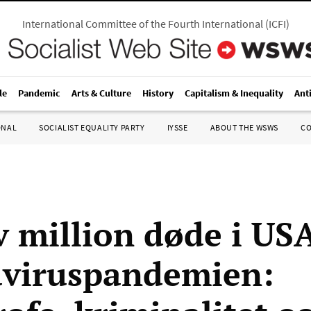
International Committee of the Fourth International
(
ICFI
)
le
Pandemic
Arts & Culture
History
Capitalism & Inequality
Ant
ONAL
SOCIALIST EQUALITY PARTY
IYSSE
ABOUT THE WSWS
C
v million døde i US
viruspandemien: