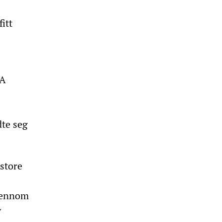
itt
SA
dte seg
 store
gjennom
v