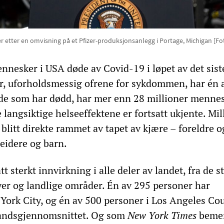
r etter en omvisning på et Pfizer-produksjonsanlegg i Portage, Michigan [F
nnesker i USA døde av Covid-19 i løpet av det siste
år, uforholdsmessig ofrene for sykdommen, har én 
de som har dødd, har mer enn 28 millioner menne
de langsiktige helseeffektene er fortsatt ukjente. Mil
blitt direkte rammet av tapet av kjære – foreldre o
beidere og barn.
 sterkt innvirkning i alle deler av landet, fra de s
yer og landlige områder. Én av 295 personer har
rk City, og én av 500 personer i Los Angeles Cou
landsgjennomsnittet. Og som
New York Times
bemer