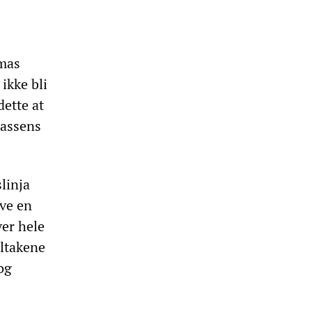
omas
ikke bli
ette at
lassens
linja
eve en
ver hele
iltakene
og