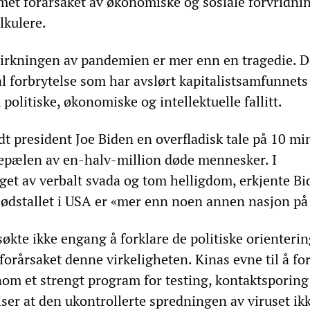
met forårsaket av økonomiske og sosiale forvridnin
lkulere.
irkningen av pandemien er mer enn en tragedie. D
 forbrytelse som har avslørt kapitalistsamfunnets
 politiske, økonomiske og intellektuelle fallitt.
t president Joe Biden en overfladisk tale på 10 mi
epælen av en-halv-million døde mennesker. I
et av verbalt svada og tom helligdom, erkjente Bi
ødstallet i USA er «mer enn noen annen nasjon på 
søkte ikke engang å forklare de politiske orienteri
orårsaket denne virkeligheten. Kinas evne til å fo
m et strengt program for testing, kontaktsporing
ser at den ukontrollerte spredningen av viruset ik