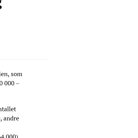
g
mien, som
0 000 –
tallet
, andre
64 000)