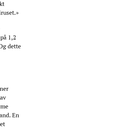
kt
ruset.»
e
 på 1,2
 Og dette
oner
 av
rme
tand. En
et