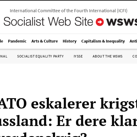
International Committee of the Fourth International
(
ICFI
)
le
Pandemic
Arts & Culture
History
Capitalism & Inequality
Ant
ONAL
SOCIALIST EQUALITY PARTY
IYSSE
ABOUT THE WSWS
C
TO eskalerer krigs
ssland: Er dere klar