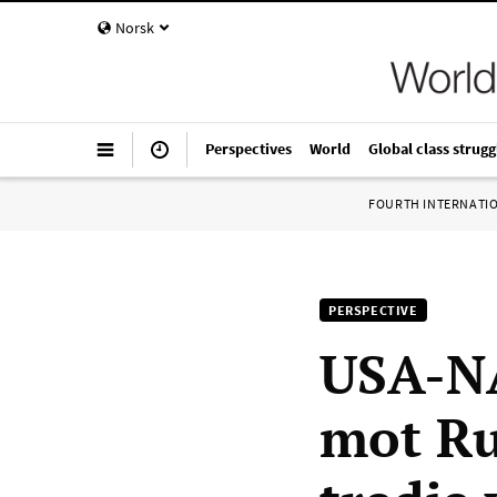
Norsk
Perspectives
World
Global class strugg
FOURTH INTERNATI
PERSPECTIVE
USA-NA
mot Ru