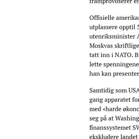
framprovoserer e
Offisielle amerik
utplassere opptil 
utenriksminister 
Moskvas skriftlige
tatt inn i NATO. 
lette spenningene,
han kan presente
Samtidig som USA
gang apparatet fo
med «harde økono
seg på at Washingt
finanssystemet SW
ekskludere landet