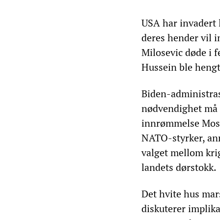
USA har invadert l
deres hender vil 
Milosevic døde i 
Hussein ble hengt
Biden-administras
nødvendighet må t
innrømmelse Mosk
NATO-styrker, ann
valget mellom krig
landets dørstokk.
Det hvite hus mars
diskuterer implika