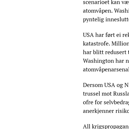
scenarioet kan væ
atomvåpen. Washin
pyntelig inneslutt
USA har ført ei re
katastrofe. Milli
har blitt redusert
Washington har nå
atomvåpenarsenal
Dersom USA og NAT
trussel mot Russla
ofre for selvbedr
anerkjenner risiko
All krigspropagan