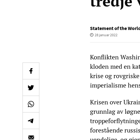
tredje
Statement of the World
28 januar 2022
Konflikten Washi
kloden med en kata
krise og rovgrisk
imperialisme hens
Krisen over Ukrai
grunnlag av løgn
troppeforflytning
forestående russis
uendelige, og gje