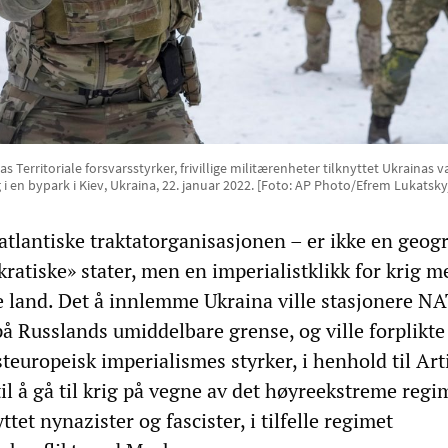
Territoriale forsvarsstyrker, frivillige militærenheter tilknyttet Ukrainas
 i en bypark i Kiev, Ukraina, 22. januar 2022. [Foto: AP Photo/Efrem Lukatskyj
lantiske traktatorganisasjonen – er ikke en geogr
ratiske» stater, men en imperialistklikk for krig m
 land. Det å innlemme Ukraina ville stasjonere N
på Russlands umiddelbare grense, og ville forplikte
europeisk imperialismes styrker, i henhold til Arti
l å gå til krig på vegne av det høyreekstreme regim
ttet nynazister og fascister, i tilfelle regimet