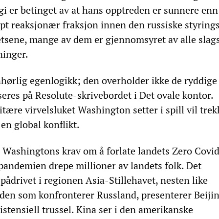
egi er betinget av at hans opptreden er sunnere enn
ypt reaksjonær fraksjon innen den russiske styrings
etsene, mange av dem er gjennomsyret av alle slag
ninger.
hørlig egenlogikk; den overholder ikke de ryddige
seres på Resolute-skrivebordet i Det ovale kontor.
itære virvelsluket Washington setter i spill vil trek
en global konflikt.
 Washingtons krav om å forlate landets Zero Covi
e pandemien drepe millioner av landets folk. Det
ådrivet i regionen Asia-Stillehavet, nesten like
den som konfronterer Russland, presenterer Beiji
istensiell trussel. Kina ser i den amerikanske