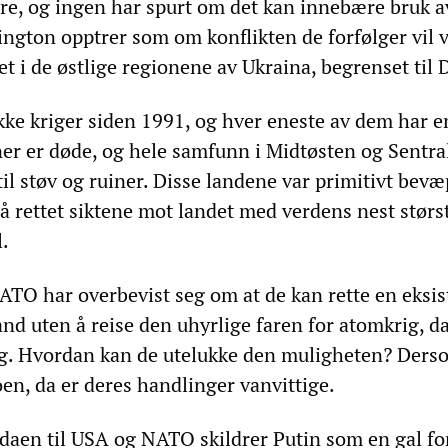
re, og ingen har spurt om det kan innebære bruk a
gton opptrer som om konflikten de forfølger vil 
et i de østlige regionene av Ukraina, begrenset til
kke kriger siden 1991, og hver eneste av dem har e
oner er døde, og hele samfunn i Midtøsten og Sentra
 til støv og ruiner. Disse landene var primitivt bevæ
 rettet siktene mot landet med verdens nest størs
.
O har overbevist seg om at de kan rette en eksist
nd uten å reise den uhyrlige faren for atomkrig, da
ag. Hvordan kan de utelukke den muligheten? Ders
en, da er deres handlinger vanvittige.
daen til USA og NATO skildrer Putin som en gal fo