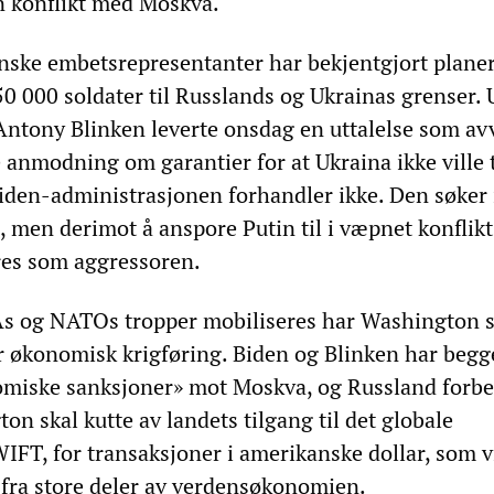
n konflikt med Moskva.
anske embetsrepresentanter har bekjentgjort plane
50 000 soldater til Russlands og Ukrainas grenser.
Antony Blinken leverte onsdag en uttalelse som av
 anmodning om garantier for at Ukraina ikke ville t
Biden-administrasjonen forhandler ikke. Den søker 
 men derimot å anspore Putin til i væpnet konflikt 
res som aggressoren.
s og NATOs tropper mobiliseres har Washington sa
r økonomisk krigføring. Biden og Blinken har begg
miske sanksjoner» mot Moskva, og Russland forbe
on skal kutte av landets tilgang til det globale
IFT, for transaksjoner i amerikanske dollar, som v
 fra store deler av verdensøkonomien.