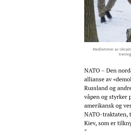
Medlemmer av Ukrainas 
trening
NATO – Den nordat
allianse av «demok
Russland og andre
våpen og styrker 
amerikansk og vest
NATO-traktaten, ti
Kiev, som er tilkny