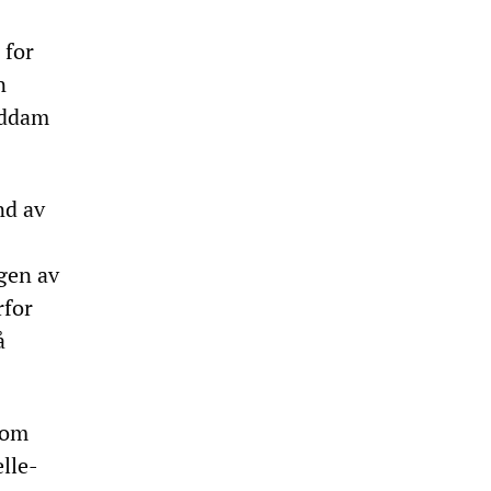
 for
n
addam
nd av
gen av
rfor
å
som
lle-