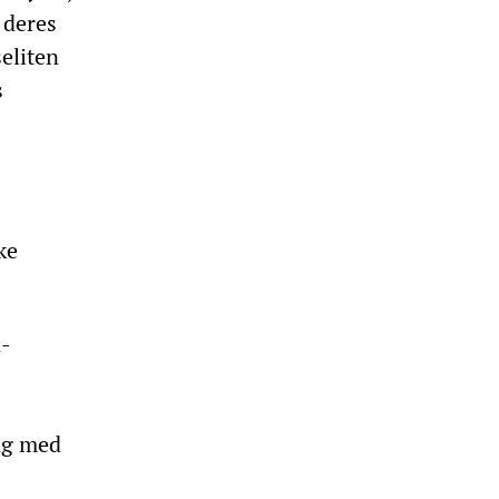
 deres
eliten
s
ke
d-
ng med