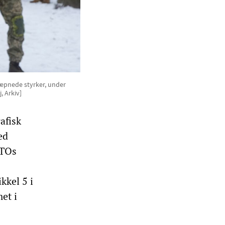
 væpnede styrker, under
, Arkiv]
afisk
ed
ATOs
kkel 5 i
et i