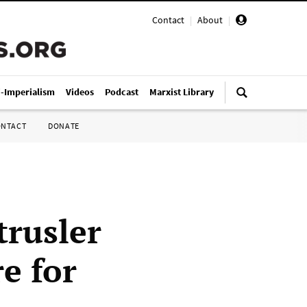
Contact
|
About
|
i-Imperialism
Videos
Podcast
Marxist Library
ONTACT
DONATE
trusler
e for