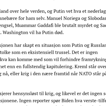
and over hele verden, og Putin vet hva et nederlag
innebære for ham selv. Manuel Noriega og Sloboda
fengsel, Muammar Gaddafi ble brutalt myrdet og S
. Washington vil ha Putin død.
jonen har skapt en situasjon som Putin og Russla
olke som en eksistensiell trussel. Det er ingen
va kan komme med som vil forhindre framryknin
et enn en fullstendig kapitulering. Kreml står ove
 nå, eller krig i den nære framtid når NATO står p
jerer hensynsløst til krig, og likevel er det ingen 
sjonene. Ingen reporter spør Biden hva verste-tilfe