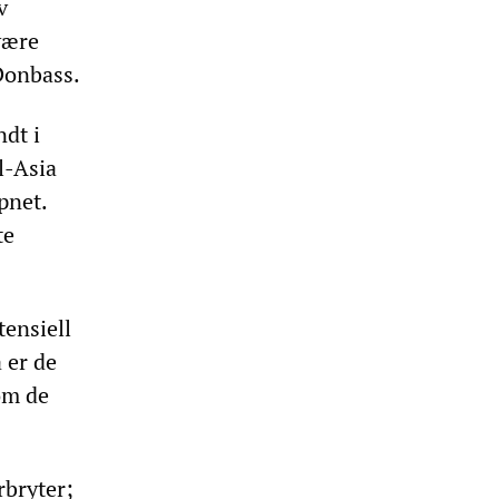
v
være
 Donbass.
ndt i
l-Asia
pnet.
te
ensiell
 er de
om de
rbryter;