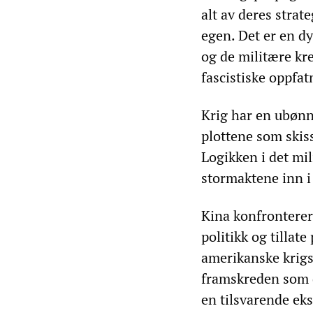
alt av deres strat
egen. Det er en d
og de militære kr
fascistiske oppfat
Krig har en ubønn
plottene som skis
Logikken i det mil
stormaktene inn i 
Kina konfronterer
politikk og tillat
amerikanske krigsp
framskreden som 
en tilsvarende eks