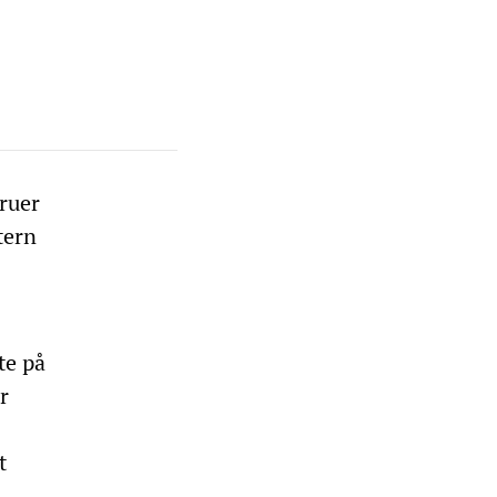
ruer
tern
te på
r
t