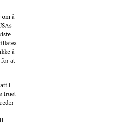
r om å
 USAs
viste
illates
ikke å
for at
tt i
e truet
reder
il