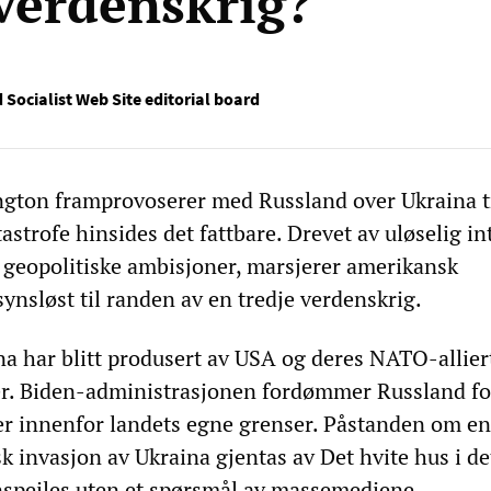
 verdenskrig?
 Socialist Web Site editorial board
ngton framprovoserer med Russland over Ukraina t
strofe hinsides det fattbare. Drevet av uløselig in
e geopolitiske ambisjoner, marsjerer amerikansk
ynsløst til randen av en tredje verdenskrig.
na har blitt produsert av USA og deres NATO-allier
er. Biden-administrasjonen fordømmer Russland fo
er innenfor landets egne grenser. Påstanden om en
k invasjon av Ukraina gjentas av Det hvite hus i de
nspeiles uten et spørsmål av massemediene.