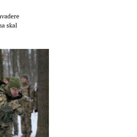
invadere
na skal