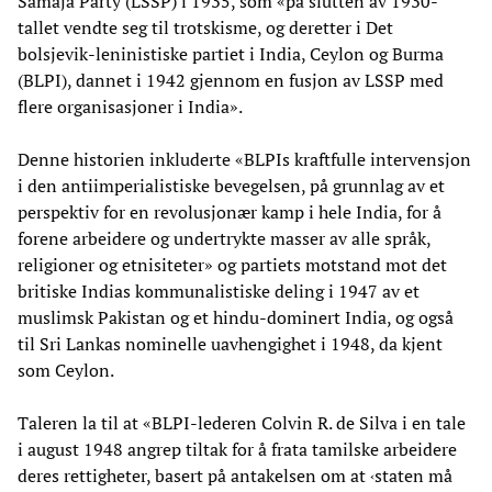
Samaja Party (LSSP) i 1935, som «på slutten av 1930-
tallet vendte seg til trotskisme, og deretter i Det
bolsjevik-leninistiske partiet i India, Ceylon og Burma
(BLPI), dannet i 1942 gjennom en fusjon av LSSP med
flere organisasjoner i India».
Denne historien inkluderte «BLPIs kraftfulle intervensjon
i den antiimperialistiske bevegelsen, på grunnlag av et
perspektiv for en revolusjonær kamp i hele India, for å
forene arbeidere og undertrykte masser av alle språk,
religioner og etnisiteter» og partiets motstand mot det
britiske Indias kommunalistiske deling i 1947 av et
muslimsk Pakistan og et hindu-dominert India, og også
til Sri Lankas nominelle uavhengighet i 1948, da kjent
som Ceylon.
Taleren la til at «BLPI-lederen Colvin R. de Silva i en tale
i august 1948 angrep tiltak for å frata tamilske arbeidere
deres rettigheter, basert på antakelsen om at ‹staten må