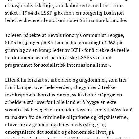
ei nasjonalistisk linje, som kulminerte med Det store
sviket i 1964 da LSSP gikk inn i en borgerlig koalisjon
ledet av daværende statsminister Sirima Bandaranaike.
Taleren påpekte at Revolutionary Communist League,
SEPs forgjenger på Sri Lanka, ble grunnlagt i 1968 på
grunnlag av en kamp ledet av ICFI «for å trekke de reelle
lærdommene av det pabloistiske LSSPs svik mot
programmet for sosialistisk internasjonalisme».
Etter å ha forklart at arbeidere og ungdommer, som trer
inn i kamper over hele verden, «begynner å trekke
revolusjonære konklusjoner», sa Kishore: «Oppgaven
arbeidere står overfor i alle land er å bygge en ekte
sosialistisk bevegelse i arbeiderklassen, som vil slåss for å
ta makten fra de kriminelle oligarkene og krigshisserne,
utøverne av genocid og deres medskyldige, og
omorganisere det sosiale og økonomiske livet, på