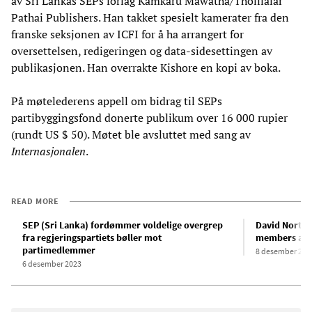
av Sri Lankas SEPs forlag Kamkaru Mawatha/Tholilalar
Pathai Publishers. Han takket spesielt kamerater fra den
franske seksjonen av ICFI for å ha arrangert for
oversettelsen, redigeringen og data-sidesettingen av
publikasjonen. Han overrakte Kishore en kopi av boka.
På møtelederens appell om bidrag til SEPs
partibyggingsfond donerte publikum over 16 000 rupier
(rundt US $ 50). Møtet ble avsluttet med sang av
Internasjonalen
.
READ MORE
SEP (Sri Lanka) fordømmer voldelige overgrep
David North 
fra regjeringspartiets bøller mot
members att
partimedlemmer
8 desember 202
6 desember 2023