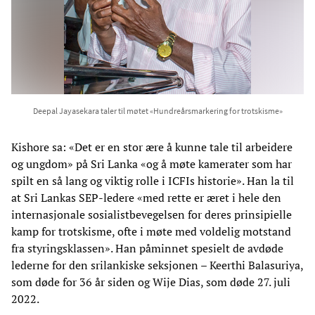
Deepal Jayasekara taler til møtet «Hundreårsmarkering for trotskisme»
Kishore sa: «Det er en stor ære å kunne tale til arbeidere
og ungdom» på Sri Lanka «og å møte kamerater som har
spilt en så lang og viktig rolle i ICFIs historie». Han la til
at Sri Lankas SEP-ledere «med rette er æret i hele den
internasjonale sosialistbevegelsen for deres prinsipielle
kamp for trotskisme, ofte i møte med voldelig motstand
fra styringsklassen». Han påminnet spesielt de avdøde
lederne for den srilankiske seksjonen – Keerthi Balasuriya,
som døde for 36 år siden og Wije Dias, som døde 27. juli
2022.