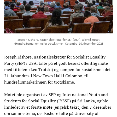
Joseph Kishore, nasjonalsekretær for SEP (USA), taler til møtet
«Hundreårsmarkering for trotskisme» i Colombo, 10. desember 2023
Joseph Kishore, nasjonalsekretær for Socialist Equality
Party (SEP) i USA, talte på et godt besøkt offentlig møte
med tittelen «Leo Trotskij og kampen for sosialisme i det
21. århundre» i New Town Hall i Colombo, til
hundreårsmarkeringen for trotskisme.
Møtet ble organisert av SEP og International Youth and
Students for Social Equality (IYSSE) på Sri Lanka, og ble
innledet av
et første møte
[engelsk tekst] den 7. desember
om samme tema, der Kishore talte på University of