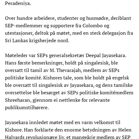
Peradeniya.
Over hundre arbeidere, studenter og husmødre, deriblant
SEP-medlemmer og supportere fra Colombo og
utestasjoner, deltok på møtet, med en sterk delegasjon fra
Sri Lankas krigsherjede nord.
Møteleder var SEPs generalsekretær Deepal Jayasekara.
Hans første bemerkninger, holdt på singalesisk, ble
oversatt til tamil av M. Thevarajah, medlem av SEPs
politiske komité. Kishores tale, som ble holdt på engelsk
ble oversatt til singalesisk av Jayasekara, og dens tamilske
oversettelse ble besørget av SEPs politiske komitémedlem
Shreeharan, gjennom ei nettlenke for relevante
publikumstilhørere.
Jayasekara innledet møtet med en varm velkomst til
Kishore. Han forklarte den enorme betydningen av Helen
Halyards revolusjonære liv, et mangeårig medlem av SEP