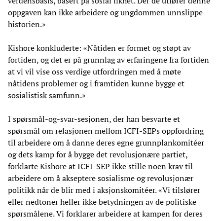
verdensbasis, basert på sosial likhet. Der de utfører denne
oppgaven kan ikke arbeidere og ungdommen unnslippe
historien.»
Kishore konkluderte: «Nåtiden er formet og støpt av
fortiden, og det er på grunnlag av erfaringene fra fortiden
at vi vil vise oss verdige utfordringen med å møte
nåtidens problemer og i framtiden kunne bygge et
sosialistisk samfunn.»
I spørsmål-og-svar-sesjonen, der han besvarte et
spørsmål om relasjonen mellom ICFI-SEPs oppfordring
til arbeidere om å danne deres egne grunnplankomitéer
og dets kamp for å bygge det revolusjonære partiet,
forklarte Kishore at ICFI-SEP ikke stille noen krav til
arbeidere om å akseptere sosialisme og revolusjonær
politikk når de blir med i aksjonskomitéer. «Vi tilslører
eller nedtoner heller ikke betydningen av de politiske
spørsmålene. Vi forklarer arbeidere at kampen for deres