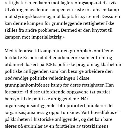
rettigheter er en kamp mot fagforeningsapparatets svik.
Utviklingen av denne kampen er i siste instans en kamp
mot styringsklassen og mot kapitalistsystemet. Dessuten
kan denne kampen for grunnleggende rettigheter ikke
skilles fra andre problemer. Dermed er den knyttet til
kampen mot imperialistkrig.»
Med referanse til kamper innen grunnplankomitéene
forklarte Kishore at det er arbeiderne som er trent og
utdannet, basert på ICFIs politiske program og klarhet om
politiske anliggender, som kan besørge arbeidere den
nødvendige politiske veiledningen i disse
grunnplankomitéenes kamp for deres rettigheter. Han
fortsatte: «I disse utfordrende oppgavene tar partiet
hensyn til de politiske anliggendene. Når
organisasjonsanliggender blir prioritert, indikerer det
‹organisasjonsmessig opportunisme›. Vårt hovedfokus er
på klarheten i historiske anliggender, og det kan bare
gjøres på grunnlag av en forståelse av trotskismens