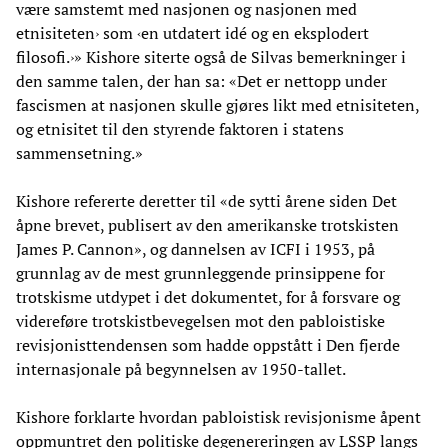
være samstemt med nasjonen og nasjonen med
etnisiteten› som ‹en utdatert idé og en eksplodert
filosofi.›» Kishore siterte også de Silvas bemerkninger i
den samme talen, der han sa: «Det er nettopp under
fascismen at nasjonen skulle gjøres likt med etnisiteten,
og etnisitet til den styrende faktoren i statens
sammensetning.»
Kishore refererte deretter til «de sytti årene siden Det
åpne brevet, publisert av den amerikanske trotskisten
James P. Cannon», og dannelsen av ICFI i 1953, på
grunnlag av de mest grunnleggende prinsippene for
trotskisme utdypet i det dokumentet, for å forsvare og
videreføre trotskistbevegelsen mot den pabloistiske
revisjonisttendensen som hadde oppstått i Den fjerde
internasjonale på begynnelsen av 1950-tallet.
Kishore forklarte hvordan pabloistisk revisjonisme åpent
oppmuntret den politiske degenereringen av LSSP langs