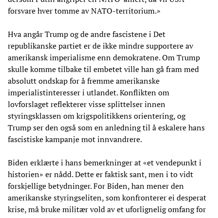
forsvare hver tomme av NATO-territorium.»
Hva angår Trump og de andre fascistene i Det
republikanske partiet er de ikke mindre supportere av
amerikansk imperialisme enn demokratene. Om Trump
skulle komme tilbake til embetet ville han gå fram med
absolutt ondskap for å fremme amerikanske
imperialistinteresser i utlandet. Konflikten om
lovforslaget reflekterer visse splittelser innen
styringsklassen om krigspolitikkens orientering, og
Trump ser den også som en anledning til å eskalere hans
fascistiske kampanje mot innvandrere.
Biden erklærte i hans bemerkninger at «et vendepunkt i
historien» er nådd. Dette er faktisk sant, men i to vidt
forskjellige betydninger. For Biden, han mener den
amerikanske styringseliten, som konfronterer ei desperat
krise, må bruke militær vold av et uforlignelig omfang for