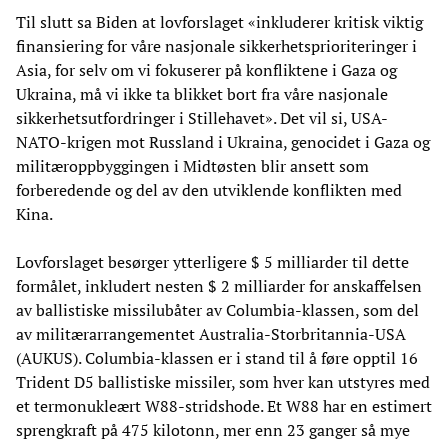
Til slutt sa Biden at lovforslaget «inkluderer kritisk viktig
finansiering for våre nasjonale sikkerhetsprioriteringer i
Asia, for selv om vi fokuserer på konfliktene i Gaza og
Ukraina, må vi ikke ta blikket bort fra våre nasjonale
sikkerhetsutfordringer i Stillehavet». Det vil si, USA-
NATO-krigen mot Russland i Ukraina, genocidet i Gaza og
militæroppbyggingen i Midtøsten blir ansett som
forberedende og del av den utviklende konflikten med
Kina.
Lovforslaget besørger ytterligere $ 5 milliarder til dette
formålet, inkludert nesten $ 2 milliarder for anskaffelsen
av ballistiske missilubåter av Columbia-klassen, som del
av militærarrangementet Australia-Storbritannia-USA
(AUKUS). Columbia-klassen er i stand til å føre opptil 16
Trident D5 ballistiske missiler, som hver kan utstyres med
et termonukleært W88-stridshode. Et W88 har en estimert
sprengkraft på 475 kilotonn, mer enn 23 ganger så mye