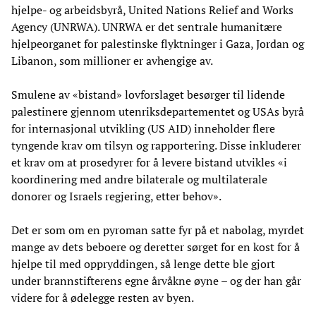
hjelpe- og arbeidsbyrå, United Nations Relief and Works
Agency (UNRWA). UNRWA er det sentrale humanitære
hjelpeorganet for palestinske flyktninger i Gaza, Jordan og
Libanon, som millioner er avhengige av.
Smulene av «bistand» lovforslaget besørger til lidende
palestinere gjennom utenriksdepartementet og USAs byrå
for internasjonal utvikling (US AID) inneholder flere
tyngende krav om tilsyn og rapportering. Disse inkluderer
et krav om at prosedyrer for å levere bistand utvikles «i
koordinering med andre bilaterale og multilaterale
donorer og Israels regjering, etter behov».
Det er som om en pyroman satte fyr på et nabolag, myrdet
mange av dets beboere og deretter sørget for en kost for å
hjelpe til med oppryddingen, så lenge dette ble gjort
under brannstifterens egne årvåkne øyne – og der han går
videre for å ødelegge resten av byen.