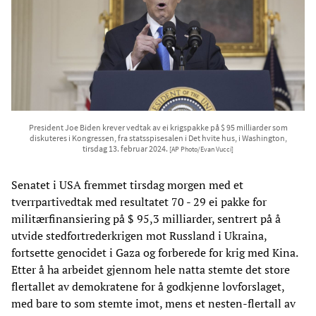
President Joe Biden krever vedtak av ei krigspakke på $ 95 milliarder som
diskuteres i Kongressen, fra statsspisesalen i Det hvite hus, i Washington,
tirsdag 13. februar 2024.
[AP Photo/Evan Vucci]
Senatet i USA fremmet tirsdag morgen med et
tverrpartivedtak med resultatet 70 - 29 ei pakke for
militærfinansiering på $ 95,3 milliarder, sentrert på å
utvide stedfortrederkrigen mot Russland i Ukraina,
fortsette genocidet i Gaza og forberede for krig med Kina.
Etter å ha arbeidet gjennom hele natta stemte det store
flertallet av demokratene for å godkjenne lovforslaget,
med bare to som stemte imot, mens et nesten-flertall av