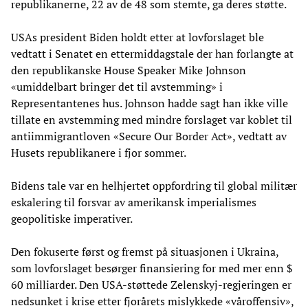
republikanerne, 22 av de 48 som stemte, ga deres støtte.
USAs president Biden holdt etter at lovforslaget ble
vedtatt i Senatet en ettermiddagstale der han forlangte at
den republikanske House Speaker Mike Johnson
«umiddelbart bringer det til avstemming» i
Representantenes hus. Johnson hadde sagt han ikke ville
tillate en avstemming med mindre forslaget var koblet til
antiimmigrantloven «Secure Our Border Act», vedtatt av
Husets republikanere i fjor sommer.
Bidens tale var en helhjertet oppfordring til global militær
eskalering til forsvar av amerikansk imperialismes
geopolitiske imperativer.
Den fokuserte først og fremst på situasjonen i Ukraina,
som lovforslaget besørger finansiering for med mer enn $
60 milliarder. Den USA-støttede Zelenskyj-regjeringen er
nedsunket i krise etter fjorårets mislykkede «våroffensiv»,