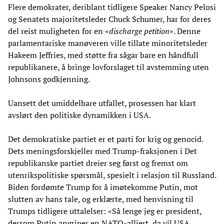
Flere demokrater, deriblant tidligere Speaker Nancy Pelosi
og Senatets majoritetsleder Chuck Schumer, har for deres
del reist muligheten for en «
discharge petition
». Denne
parlamentariske manøveren ville tillate minoritetsleder
Hakeem Jeffries, med støtte fra sågar bare en håndfull
republikanere, å bringe lovforslaget til avstemming uten
Johnsons godkjenning.
Uansett det umiddelbare utfallet, prosessen har klart
avslørt den politiske dynamikken i USA.
Det demokratiske partiet er et parti for krig og genocid.
Dets meningsforskjeller med Trump-fraksjonen i Det
republikanske partiet dreier seg først og fremst om
utenrikspolitiske spørsmål, spesielt i relasjon til Russland.
Biden fordømte Trump for å imøtekomme Putin, mot
slutten av hans tale, og erklærte, med henvisning til
Trumps tidligere uttalelser: «Så lenge jeg er president,
dersom Putin angriper en NATO-alliert, da vil USA