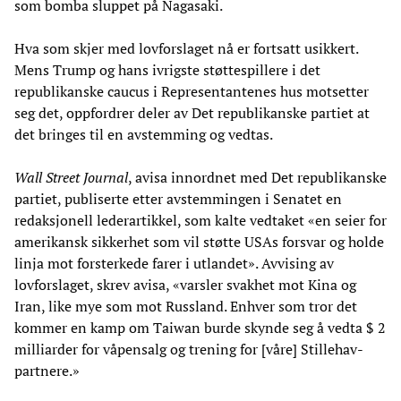
som bomba sluppet på Nagasaki.
Hva som skjer med lovforslaget nå er fortsatt usikkert.
Mens Trump og hans ivrigste støttespillere i det
republikanske caucus i Representantenes hus motsetter
seg det, oppfordrer deler av Det republikanske partiet at
det bringes til en avstemming og vedtas.
Wall Street Journal
, avisa innordnet med Det republikanske
partiet, publiserte etter avstemmingen i Senatet en
redaksjonell lederartikkel, som kalte vedtaket «en seier for
amerikansk sikkerhet som vil støtte USAs forsvar og holde
linja mot forsterkede farer i utlandet». Avvising av
lovforslaget, skrev avisa, «varsler svakhet mot Kina og
Iran, like mye som mot Russland. Enhver som tror det
kommer en kamp om Taiwan burde skynde seg å vedta $ 2
milliarder for våpensalg og trening for [våre] Stillehav-
partnere.»