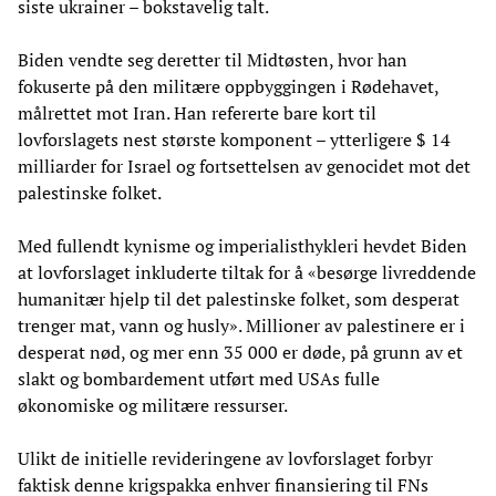
siste ukrainer – bokstavelig talt.
Biden vendte seg deretter til Midtøsten, hvor han
fokuserte på den militære oppbyggingen i Rødehavet,
målrettet mot Iran. Han refererte bare kort til
lovforslagets nest største komponent – ytterligere $ 14
milliarder for Israel og fortsettelsen av genocidet mot det
palestinske folket.
Med fullendt kynisme og imperialisthykleri hevdet Biden
at lovforslaget inkluderte tiltak for å «besørge livreddende
humanitær hjelp til det palestinske folket, som desperat
trenger mat, vann og husly». Millioner av palestinere er i
desperat nød, og mer enn 35 000 er døde, på grunn av et
slakt og bombardement utført med USAs fulle
økonomiske og militære ressurser.
Ulikt de initielle revideringene av lovforslaget forbyr
faktisk denne krigspakka enhver finansiering til FNs