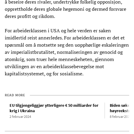
å beseire deres rivaler, undertrykke folkelig opposisjon,
opprettholde deres globale hegemoni og dermed forsvare
deres profitt og rikdom.
For arbeiderklassen i USA og hele verden er saken
imidlertid reist annerledes. For arbeiderklassen er det et
spørsmål om å motsette seg den uopphørlige eskaleringen
av imperialistbrutalitet, normaliseringen av genocid og
atomkrig, som truer hele menneskeheten, gjennom
utviklingen av en arbeiderklassebevegelse mot
kapitalistsystemet, og for sosialisme.
READ MORE
EU tilgjengeliggjør ytterligere € 50 milliarder for
Biden søker 
krig i Ukraina
høyreekstrem
2 februar 2024
8 februar 2024