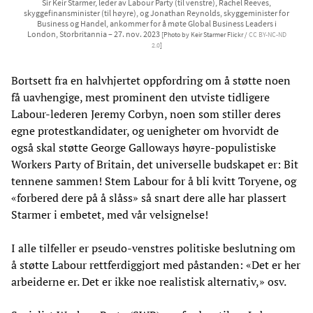
Sir Keir Starmer, leder av Labour Party (til venstre), Rachel Reeves,
skyggefinansminister (til høyre), og Jonathan Reynolds, skyggeminister for
Business og Handel, ankommer for å møte Global Business Leaders i
London, Storbritannia – 27. nov. 2023
[Photo by Keir Starmer Flickr /
CC BY-NC-ND
2.0
]
Bortsett fra en halvhjertet oppfordring om å støtte noen
få uavhengige, mest prominent den utviste tidligere
Labour-lederen Jeremy Corbyn, noen som stiller deres
egne protestkandidater, og uenigheter om hvorvidt de
også skal støtte George Galloways høyre-populistiske
Workers Party of Britain, det universelle budskapet er: Bit
tennene sammen! Stem Labour for å bli kvitt Toryene, og
«forbered dere på å slåss» så snart dere alle har plassert
Starmer i embetet, med vår velsignelse!
I alle tilfeller er pseudo-venstres politiske beslutning om
å støtte Labour rettferdiggjort med påstanden: «Det er her
arbeiderne er. Det er ikke noe realistisk alternativ,» osv.