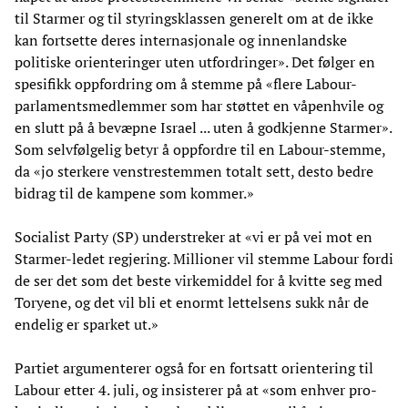
til Starmer og til styringsklassen generelt om at de ikke
kan fortsette deres internasjonale og innenlandske
politiske orienteringer uten utfordringer». Det følger en
spesifikk oppfordring om å stemme på «flere Labour-
parlamentsmedlemmer som har støttet en våpenhvile og
en slutt på å bevæpne Israel ... uten å godkjenne Starmer».
Som selvfølgelig betyr å oppfordre til en Labour-stemme,
da «jo sterkere venstrestemmen totalt sett, desto bedre
bidrag til de kampene som kommer.»
Socialist Party (SP) understreker at «vi er på vei mot en
Starmer-ledet regjering. Millioner vil stemme Labour fordi
de ser det som det beste virkemiddel for å kvitte seg med
Toryene, og det vil bli et enormt lettelsens sukk når de
endelig er sparket ut.»
Partiet argumenterer også for en fortsatt orientering til
Labour etter 4. juli, og insisterer på at «som enhver pro-