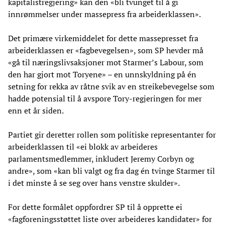
kapitalistregjering» kan den «bli tvunget til å gi
innrømmelser under massepress fra arbeiderklassen».
Det primære virkemiddelet for dette massepresset fra
arbeiderklassen er «fagbevegelsen», som SP hevder må
«gå til næringslivsaksjoner mot Starmer’s Labour, som
den har gjort mot Toryene» – en unnskyldning på én
setning for rekka av råtne svik av en streikebevegelse som
hadde potensial til å avspore Tory-regjeringen for mer
enn et år siden.
Partiet gir deretter rollen som politiske representanter for
arbeiderklassen til «ei blokk av arbeideres
parlamentsmedlemmer, inkludert Jeremy Corbyn og
andre», som «kan bli valgt og fra dag én tvinge Starmer til
i det minste å se seg over hans venstre skulder».
For dette formålet oppfordrer SP til å opprette ei
«fagforeningsstøttet liste over arbeideres kandidater» for