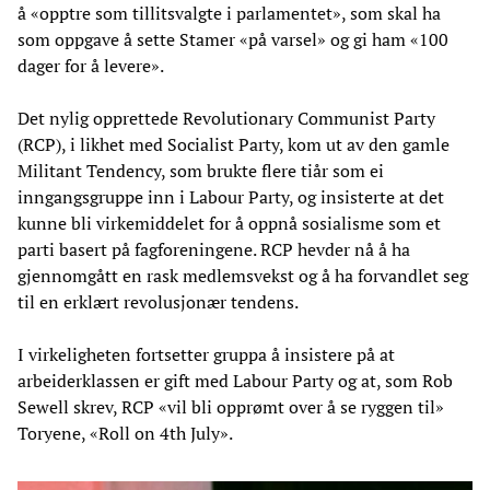
å «opptre som tillitsvalgte i parlamentet», som skal ha
som oppgave å sette Stamer «på varsel» og gi ham «100
dager for å levere».
Det nylig opprettede Revolutionary Communist Party
(RCP), i likhet med Socialist Party, kom ut av den gamle
Militant Tendency, som brukte flere tiår som ei
inngangsgruppe inn i Labour Party, og insisterte at det
kunne bli virkemiddelet for å oppnå sosialisme som et
parti basert på fagforeningene. RCP hevder nå å ha
gjennomgått en rask medlemsvekst og å ha forvandlet seg
til en erklært revolusjonær tendens.
I virkeligheten fortsetter gruppa å insistere på at
arbeiderklassen er gift med Labour Party og at, som Rob
Sewell skrev, RCP «vil bli opprømt over å se ryggen til»
Toryene, «Roll on 4th July».