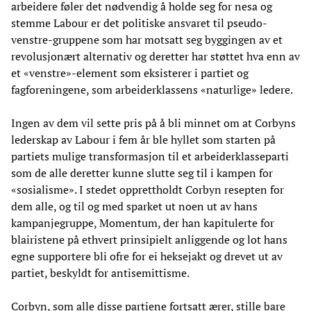
arbeidere føler det nødvendig å holde seg for nesa og
stemme Labour er det politiske ansvaret til pseudo-
venstre-gruppene som har motsatt seg byggingen av et
revolusjonært alternativ og deretter har støttet hva enn av
et «venstre»-element som eksisterer i partiet og
fagforeningene, som arbeiderklassens «naturlige» ledere.
Ingen av dem vil sette pris på å bli minnet om at Corbyns
lederskap av Labour i fem år ble hyllet som starten på
partiets mulige transformasjon til et arbeiderklasseparti
som de alle deretter kunne slutte seg til i kampen for
«sosialisme». I stedet opprettholdt Corbyn resepten for
dem alle, og til og med sparket ut noen ut av hans
kampanjegruppe, Momentum, der han kapitulerte for
blairistene på ethvert prinsipielt anliggende og lot hans
egne supportere bli ofre for ei heksejakt og drevet ut av
partiet, beskyldt for antisemittisme.
Corbyn, som alle disse partiene fortsatt ærer, stille bare