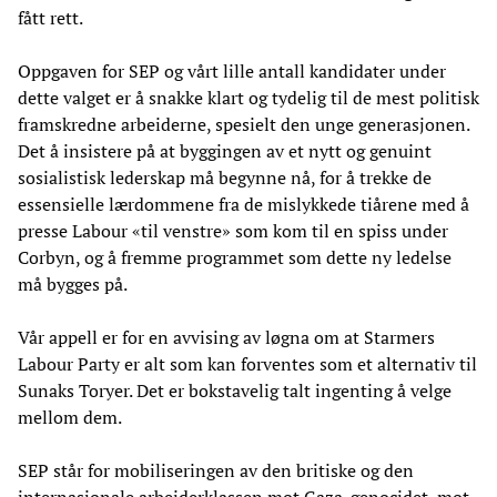
fått rett.
Oppgaven for SEP og vårt lille antall kandidater under
dette valget er å snakke klart og tydelig til de mest politisk
framskredne arbeiderne, spesielt den unge generasjonen.
Det å insistere på at byggingen av et nytt og genuint
sosialistisk lederskap må begynne nå, for å trekke de
essensielle lærdommene fra de mislykkede tiårene med å
presse Labour «til venstre» som kom til en spiss under
Corbyn, og å fremme programmet som dette ny ledelse
må bygges på.
Vår appell er for en avvising av løgna om at Starmers
Labour Party er alt som kan forventes som et alternativ til
Sunaks Toryer. Det er bokstavelig talt ingenting å velge
mellom dem.
SEP står for mobiliseringen av den britiske og den
internasjonale arbeiderklassen mot Gaza-genocidet, mot