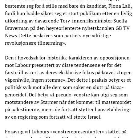
bestemte seg for å stille med bare én kandidat, Fiona Lali,
fordi hun hadde sikret seg et stort publikum etter en livlig
utfordring av daværende Tory-innenriksminister Suella
Braverman på den høyreorienterte nyhetskanalen GB TV
News. Dette beskrives som partiets nye «dristige
revolusjonære tilnærming».
Den i hovedsak for-historikk-karakteren av opposisjonen
mot Labour presentert av disse tendensene er for det
første illustrert av deres eksklusive fokus på kravet «Ingen
våpenhvile, ingen stemme». Det dette i praksis betyr er et
politisk svik mot alle dem som søker en slutt på Gaza-
genocidet. Det betyr at pseudo-venstre kan utgi seg som
motstandere av Starmer når det kommer til massemordet
på palestinerne, mens de fortsatt støtter hans etablering
av en regjering som fortsatt vil støtte Israel.
Forøvrig vil Labours «venstrerepresentanter» støttet på