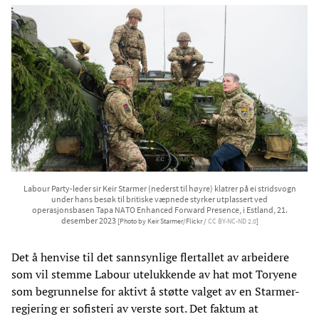
Labour Party-leder sir Keir Starmer (nederst til høyre) klatrer på ei stridsvogn
under hans besøk til britiske væpnede styrker utplassert ved
operasjonsbasen Tapa NATO Enhanced Forward Presence, i Estland, 21.
desember 2023
[Photo by Keir Starmer/Flickr /
CC BY-NC-ND 2.0
]
Det å henvise til det sannsynlige flertallet av arbeidere
som vil stemme Labour utelukkende av hat mot Toryene
som begrunnelse for aktivt å støtte valget av en Starmer-
regjering er sofisteri av verste sort. Det faktum at