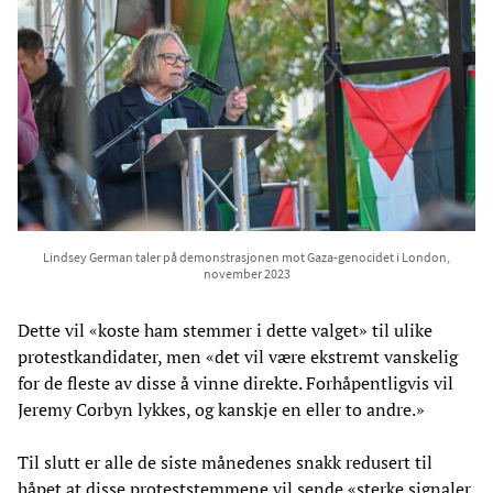
Lindsey German taler på demonstrasjonen mot Gaza-genocidet i London,
november 2023
Dette vil «koste ham stemmer i dette valget» til ulike
protestkandidater, men «det vil være ekstremt vanskelig
for de fleste av disse å vinne direkte. Forhåpentligvis vil
Jeremy Corbyn lykkes, og kanskje en eller to andre.»
Til slutt er alle de siste månedenes snakk redusert til
håpet at disse proteststemmene vil sende «sterke signaler