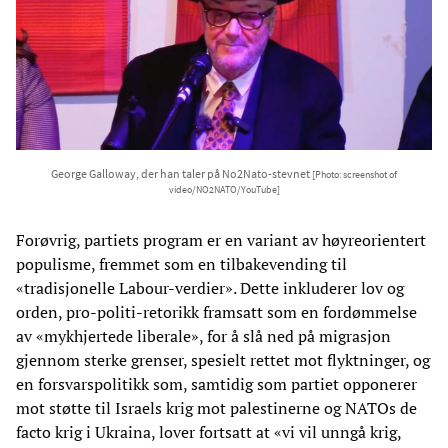
George Galloway, der han taler på No2Nato-stevnet
[Photo: screenshot of
video/NO2NATO/YouTube]
Forøvrig, partiets program er en variant av høyreorientert
populisme, fremmet som en tilbakevending til
«tradisjonelle Labour-verdier». Dette inkluderer lov og
orden, pro-politi-retorikk framsatt som en fordømmelse
av «mykhjertede liberale», for å slå ned på migrasjon
gjennom sterke grenser, spesielt rettet mot flyktninger, og
en forsvarspolitikk som, samtidig som partiet opponerer
mot støtte til Israels krig mot palestinerne og NATOs de
facto krig i Ukraina, lover fortsatt at «vi vil unngå krig,