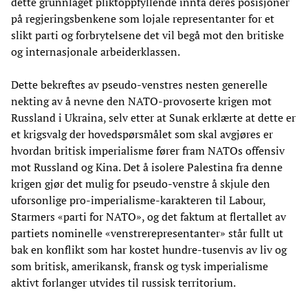
dette grunnlaget pliktoppfyllende innta deres posisjoner
på regjeringsbenkene som lojale representanter for et
slikt parti og forbrytelsene det vil begå mot den britiske
og internasjonale arbeiderklassen.
Dette bekreftes av pseudo-venstres nesten generelle
nekting av å nevne den NATO-provoserte krigen mot
Russland i Ukraina, selv etter at Sunak erklærte at dette er
et krigsvalg der hovedspørsmålet som skal avgjøres er
hvordan britisk imperialisme fører fram NATOs offensiv
mot Russland og Kina. Det å isolere Palestina fra denne
krigen gjør det mulig for pseudo-venstre å skjule den
uforsonlige pro-imperialisme-karakteren til Labour,
Starmers «parti for NATO», og det faktum at flertallet av
partiets nominelle «venstrerepresentanter» står fullt ut
bak en konflikt som har kostet hundre-tusenvis av liv og
som britisk, amerikansk, fransk og tysk imperialisme
aktivt forlanger utvides til russisk territorium.