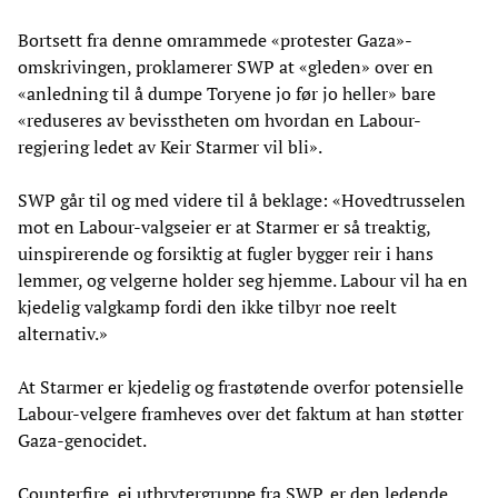
Bortsett fra denne omrammede «protester Gaza»-
omskrivingen, proklamerer SWP at «gleden» over en
«anledning til å dumpe Toryene jo før jo heller» bare
«reduseres av bevisstheten om hvordan en Labour-
regjering ledet av Keir Starmer vil bli».
SWP går til og med videre til å beklage: «Hovedtrusselen
mot en Labour-valgseier er at Starmer er så treaktig,
uinspirerende og forsiktig at fugler bygger reir i hans
lemmer, og velgerne holder seg hjemme. Labour vil ha en
kjedelig valgkamp fordi den ikke tilbyr noe reelt
alternativ.»
At Starmer er kjedelig og frastøtende overfor potensielle
Labour-velgere framheves over det faktum at han støtter
Gaza-genocidet.
Counterfire, ei utbrytergruppe fra SWP, er den ledende