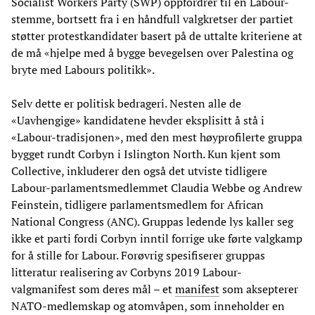
Socialist Workers Party (SWP) oppfordrer til en Labour-
stemme, bortsett fra i en håndfull valgkretser der partiet
støtter protestkandidater basert på de uttalte kriteriene at
de må «hjelpe med å bygge bevegelsen over Palestina og
bryte med Labours politikk».
Selv dette er politisk bedrageri. Nesten alle de
«Uavhengige» kandidatene hevder eksplisitt å stå i
«Labour-tradisjonen», med den mest høyprofilerte gruppa
bygget rundt Corbyn i Islington North. Kun kjent som
Collective, inkluderer den også det utviste tidligere
Labour-parlamentsmedlemmet Claudia Webbe og Andrew
Feinstein, tidligere parlamentsmedlem for African
National Congress (ANC). Gruppas ledende lys kaller seg
ikke et parti fordi Corbyn inntil forrige uke førte valgkamp
for å stille for Labour. Forøvrig spesifiserer gruppas
litteratur realisering av Corbyns 2019 Labour-
valgmanifest som deres mål – et
manifest
som aksepterer
NATO-medlemskap og atomvåpen, som inneholder en