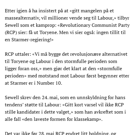
Etter igjen å ha insistert på at «gitt mangelen på et
massealternativ, vil millioner vende seg til Labour,» tilbyr
Sewell som et kamprop: «Revolutionary Communist Party
(RCP) sier: få ut Toryene. Men vi sier også: ingen tillit til
en Starmer-regjering!»
RCP uttaler: «Vi må bygge det revolusjonære alternativet
til Toryene og Labour i den stormfulle perioden som
ligger foran oss,» men gjør det klart at den «stormfulle
perioden» med motstand mot Labour først begynner etter
at Starmer er i Number 10.
Sewell skrev den 24. mai, som en unnskyldning for hans
tendens’ støtte til Labour: «Gitt kort varsel vil ikke RCP
stille kandidater i dette valget,» som han avkreftet som i
alle fall «den laveste formen for klassekamp».
Det var ikke før 28. mai RCP endret litt holdning, og