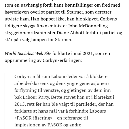
som en uavhengig fordi hans bønnfallinger om fred med
høyrefløyen overlot partiet til Starmer, som deretter
utviste ham. Han hoppet ikke, han ble skjøvet. Corbyns
tidligere skyggefinansminister John McDonnell og
skyggeinnenriksminister Diane Abbott forblir i partiet og
står på i valgkampen for Starmer.
World Socialist Web Site
forklarte i mai 2021, som en
oppsummering av Corbyn-erfaringen:
Corbyns mål som Labour-leder var å blokkere
arbeiderklassens og dens yngre generasjonens
forflytning til venstre, og gjetingen av dem inn
bak Labour Party. Dette stavet han ut i klartekst i
2015, rett før han ble valgt til partileder, der han
forklarte at hans mål var å forhindre Labours
«PASOK-ifisering» – en referanse til
implosjonen av PASOK og andre