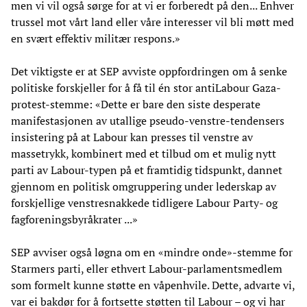
men vi vil også sørge for at vi er forberedt på den... Enhver
trussel mot vårt land eller våre interesser vil bli møtt med
en svært effektiv militær respons.»
Det viktigste er at SEP avviste oppfordringen om å senke
politiske forskjeller for å få til én stor antiLabour Gaza-
protest-stemme: «Dette er bare den siste desperate
manifestasjonen av utallige pseudo-venstre-tendensers
insistering på at Labour kan presses til venstre av
massetrykk, kombinert med et tilbud om et mulig nytt
parti av Labour-typen på et framtidig tidspunkt, dannet
gjennom en politisk omgruppering under lederskap av
forskjellige venstresnakkede tidligere Labour Party- og
fagforeningsbyråkrater ...»
SEP avviser også løgna om en «mindre onde»-stemme for
Starmers parti, eller ethvert Labour-parlamentsmedlem
som formelt kunne støtte en våpenhvile. Dette, advarte vi,
var ei bakdør for å fortsette støtten til Labour – og vi har