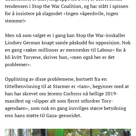
tendensen i Stop the War Coalition, og har stått i spissen
for å insistere på slagordet «Ingen våpenhvile, ingen
stemme!»
Men nå som valget er i gang kan Stop the War-innkaller
Lindsey German knapt samle påskudd for opposisjon. Nok
en gang «søker millioner av mennesker til Labour» for å
bli kvitt Toryene, skriver hun, «men også her er det
problemer».
Opplisting av disse problemene, bortsett fra en
tittelhenvisning til at Starmer er «tam», begynner med at
han har skrevet om Jeremy Corbyns nå hellige 2019-
manifest og «slipper alt som fjernt utfordrer Tory-
agendaen», som nok en gang innvilges større betydning
enn hans støtte til Gaza-genocidet.