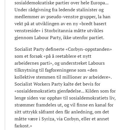
sosialdemokratiske partier over hele Europa...
Under rådgivning fra ledende stalinister og
medlemmer av pseudo-venstre grupper, la han
vekt på at utviklingen av en ny «bredt basert
venstreside» i Storbritannia måtte utvikles
gjennom Labour Party, ikke utenfor partiet.
Socialist Party definerte «Corbyn-oppstanden»
som et forsøk «på å reetablere et nytt
arbeidernes parti», og understreket Labours
tilknytning til fagforeningene som «den
kollektive stemmen til millioner av arbeidere».
Socialist Workers Party kalte det bevis for
«sosialdemokratiets gjenfødelse... Kilden som for
lenge siden var opphav til sosialdemokratiets liv,
strømmer framdeles ut, og vil finne en kanal for
sitt uttrykk såframt den får anledning, om det
måtte være i Syriza, via Corbyn, eller et annet
farkost.»