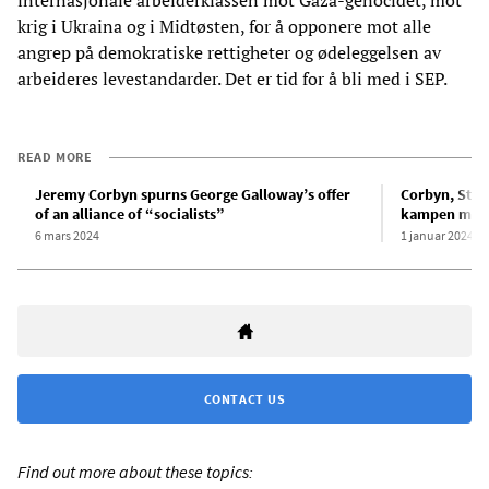
krig i Ukraina og i Midtøsten, for å opponere mot alle
angrep på demokratiske rettigheter og ødeleggelsen av
arbeideres levestandarder. Det er tid for å bli med i SEP.
READ MORE
Jeremy Corbyn spurns George Galloway’s offer
Corbyn, Stop 
of an alliance of “socialists”
kampen mot g
6 mars 2024
1 januar 2024
CONTACT US
Find out more about these topics: