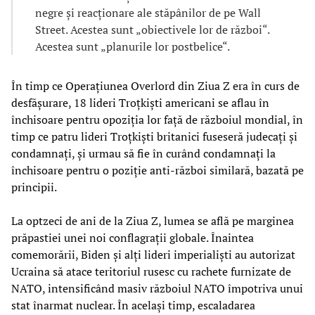
negre și reacționare ale stăpânilor de pe Wall
Street. Acestea sunt „obiectivele lor de război“.
Acestea sunt „planurile lor postbelice“.
În timp ce Operațiunea Overlord din Ziua Z era în curs de
desfășurare, 18 lideri Troțkiști americani se aflau în
închisoare pentru opoziția lor față de războiul mondial, în
timp ce patru lideri Troțkiști britanici fuseseră judecați și
condamnați, și urmau să fie în curând condamnați la
închisoare pentru o poziție anti-război similară, bazată pe
principii.
La optzeci de ani de la Ziua Z, lumea se află pe marginea
prăpastiei unei noi conflagrații globale. Înaintea
comemorării, Biden și alți lideri imperialiști au autorizat
Ucraina să atace teritoriul rusesc cu rachete furnizate de
NATO, intensificând masiv războiul NATO împotriva unui
stat înarmat nuclear. În același timp, escaladarea