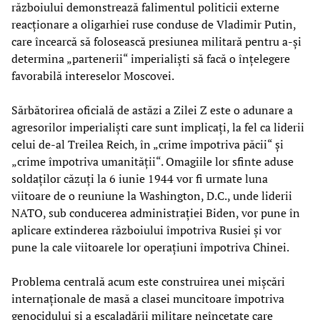
războiului demonstrează falimentul politicii externe
reacționare a oligarhiei ruse conduse de Vladimir Putin,
care încearcă să folosească presiunea militară pentru a-și
determina „partenerii“ imperialiști să facă o înțelegere
favorabilă intereselor Moscovei.
Sărbătorirea oficială de astăzi a Zilei Z este o adunare a
agresorilor imperialiști care sunt implicați, la fel ca liderii
celui de-al Treilea Reich, în „crime împotriva păcii“ și
„crime împotriva umanității“. Omagiile lor sfinte aduse
soldaților căzuți la 6 iunie 1944 vor fi urmate luna
viitoare de o reuniune la Washington, D.C., unde liderii
NATO, sub conducerea administrației Biden, vor pune în
aplicare extinderea războiului împotriva Rusiei și vor
pune la cale viitoarele lor operațiuni împotriva Chinei.
Problema centrală acum este construirea unei mișcări
internaționale de masă a clasei muncitoare împotriva
genocidului și a escaladării militare neîncetate care