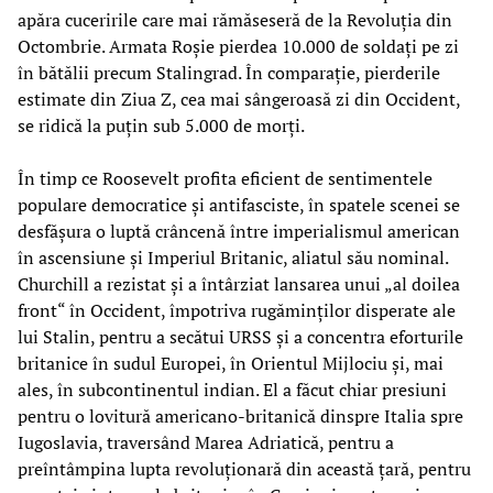
apăra cuceririle care mai rămăseseră de la Revoluția din
Octombrie. Armata Roșie pierdea 10.000 de soldați pe zi
în bătălii precum Stalingrad. În comparație, pierderile
estimate din Ziua Z, cea mai sângeroasă zi din Occident,
se ridică la puțin sub 5.000 de morți.
În timp ce Roosevelt profita eficient de sentimentele
populare democratice și antifasciste, în spatele scenei se
desfășura o luptă crâncenă între imperialismul american
în ascensiune și Imperiul Britanic, aliatul său nominal.
Churchill a rezistat și a întârziat lansarea unui „al doilea
front“ în Occident, împotriva rugăminților disperate ale
lui Stalin, pentru a secătui URSS și a concentra eforturile
britanice în sudul Europei, în Orientul Mijlociu și, mai
ales, în subcontinentul indian. El a făcut chiar presiuni
pentru o lovitură americano-britanică dinspre Italia spre
Iugoslavia, traversând Marea Adriatică, pentru a
preîntâmpina lupta revoluționară din această țară, pentru