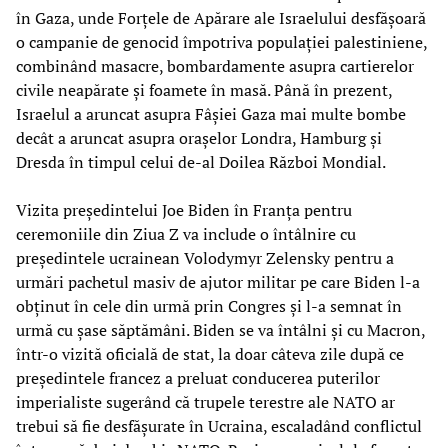
în Gaza, unde Forțele de Apărare ale Israelului desfășoară
o campanie de genocid împotriva populației palestiniene,
combinând masacre, bombardamente asupra cartierelor
civile neapărate și foamete în masă. Până în prezent,
Israelul a aruncat asupra Fâșiei Gaza mai multe bombe
decât a aruncat asupra orașelor Londra, Hamburg și
Dresda în timpul celui de-al Doilea Război Mondial.
Vizita președintelui Joe Biden în Franța pentru
ceremoniile din Ziua Z va include o întâlnire cu
președintele ucrainean Volodymyr Zelensky pentru a
urmări pachetul masiv de ajutor militar pe care Biden l-a
obținut în cele din urmă prin Congres și l-a semnat în
urmă cu șase săptămâni. Biden se va întâlni și cu Macron,
într-o vizită oficială de stat, la doar câteva zile după ce
președintele francez a preluat conducerea puterilor
imperialiste sugerând că trupele terestre ale NATO ar
trebui să fie desfășurate în Ucraina, escaladând conflictul