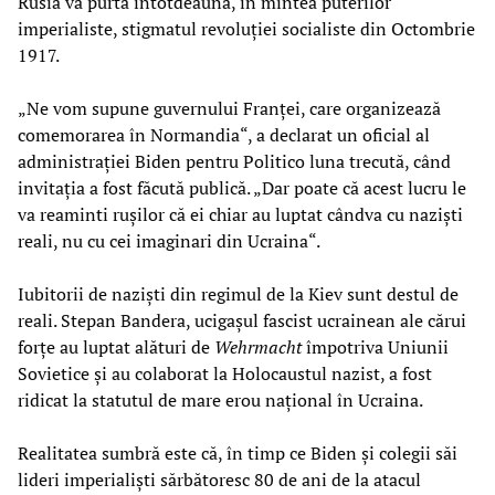
Rusia va purta întotdeauna, în mintea puterilor
imperialiste, stigmatul revoluției socialiste din Octombrie
1917.
„Ne vom supune guvernului Franței, care organizează
comemorarea în Normandia“, a declarat un oficial al
administrației Biden pentru Politico luna trecută, când
invitația a fost făcută publică. „Dar poate că acest lucru le
va reaminti rușilor că ei chiar au luptat cândva cu naziști
reali, nu cu cei imaginari din Ucraina“.
Iubitorii de naziști din regimul de la Kiev sunt destul de
reali. Stepan Bandera, ucigașul fascist ucrainean ale cărui
forțe au luptat alături de
Wehrmacht
împotriva Uniunii
Sovietice și au colaborat la Holocaustul nazist, a fost
ridicat la statutul de mare erou național în Ucraina.
Realitatea sumbră este că, în timp ce Biden și colegii săi
lideri imperialiști sărbătoresc 80 de ani de la atacul