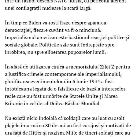
într-un război deschis NATO-Rusia, cu pericolul aferent
unei conflagrații nucleare la scară largă.
În timp ce Biden va rosti fraze despre apărarea
democrației, fiecare cuvânt va fi o minciună.
Imperialismul american este bastionul reacției politice și
sociale globale. Politicile sale sunt îndreptate spre
înrobirea, nu spre eliberarea popoarelor lumii.
În afară de utilizarea cinică a memorialului Zilei Z pentru
a justifica crimele contemporane ale imperialismului,
glorificarea evenimentelor din 6 iunie 1944 a fost
întotdeauna legată de o falsificare de bază a intereselor
reale care au fost urmărite de Statele Unite și Marea
Britanie în cel de-al Doilea Război Mondial.
Nu există nicio îndoială că soldații care au luat cu asalt
plajele în urmă cu 80 de ani au fost curajoși și motivați de
ura față de Hitler și nazism. Miile de tineri soldați care au