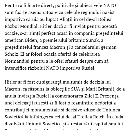
Pentru a fi foarte direct, politicile și obiectivele NATO
sunt foarte asemănătoare cu cele ale regimului nazist
împotriva căruia au luptat Aliații în cel de-al Doilea
Război Mondial. Hitler, dacă ar fi înviat pentru această
ocazie, s-ar simți perfect acasă în compania președintelui
american Biden, a premierului britanic Sunak, a
președintelui francez Macron și a cancelarului german
Scholz. El ar folosi ocazia oferită de celebrarea
Normandiei pentru a le oferi sfaturi despre cum să
intensifice războiul NATO împotriva Rusiei.
Hitler ar fi fost cu siguranță mulțumit de decizia lui
Macron, ca răspuns la obiecțiile SUA și Marii Britanii, de a
anula invitația Rusiei la comemorarea Zilei Z. Prezența
unei delegații rusești ar fi fost o reamintire nedorită a
contribuției monumentale și decisive aduse de Uniunea
Sovietică la înfrângerea celui de-al Treilea Reich. În ciuda
dizolvării Uniunii Sovietice și a restaurării capitalismului,