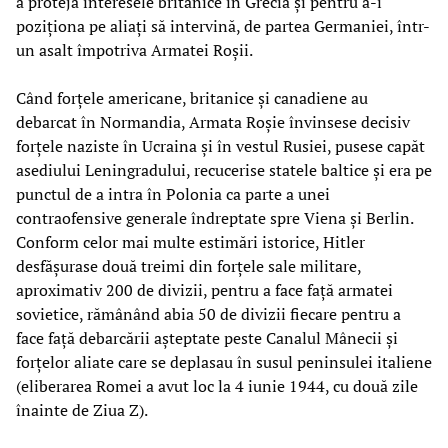
a proteja interesele britanice în Grecia și pentru a-i
poziționa pe aliați să intervină, de partea Germaniei, într-
un asalt împotriva Armatei Roșii.
Când forțele americane, britanice și canadiene au
debarcat în Normandia, Armata Roșie învinsese decisiv
forțele naziste în Ucraina și în vestul Rusiei, pusese capăt
asediului Leningradului, recucerise statele baltice și era pe
punctul de a intra în Polonia ca parte a unei
contraofensive generale îndreptate spre Viena și Berlin.
Conform celor mai multe estimări istorice, Hitler
desfășurase două treimi din forțele sale militare,
aproximativ 200 de divizii, pentru a face față armatei
sovietice, rămânând abia 50 de divizii fiecare pentru a
face față debarcării așteptate peste Canalul Mânecii și
forțelor aliate care se deplasau în susul peninsulei italiene
(eliberarea Romei a avut loc la 4 iunie 1944, cu două zile
înainte de Ziua Z).