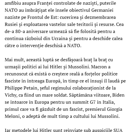
amfibiu asupra Franței controlate de naziști, puterile
NATO au îmbrățișat ele însele obiectivul Germaniei
naziste pe Frontul de Est: cucerirea și dezmembrarea
Rusiei și exploatarea vastelor sale teritorii și resurse. Cea
de-a 80-a aniversare urmează să fie folosită pentru a
continua războiul din Ucraina și pentru a deschide calea
către o intervenție deschisă a NATO.
Mai mult, această luptă se desfășoară braț la braț cu
urmașii politici ai lui Hitler și Mussolini. Macron a
recunoscut că există o creștere reală a forțelor politice
fasciste în întreaga Europă, în timp ce el însuși îl laudă pe
Philippe Petain, șeful regimului colaboraționist de la
Vichy, ca fiind un mare soldat. Săptămâna viitoare, Biden
se întoarce în Europa pentru un summit G7 în Italia,
primul care va fi găzduit de un fascist, premierul Giorgia
Meloni, o adeptă de mult timp a cultului lui Mussolini.
Iar metodele lui Hitler sunt reînviate sub auspiciile SUA