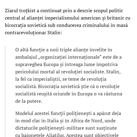
Ziarul troțkist a continuat prin a descrie scopul politic
central al alianței imperialismului american și britanic cu
birocrația sovietică sub conducerea criminalului în masă
contrarevoluționar Stalin:
O altă funcție a noii triple alianțe învelite în
ambalajul „organizației internaționale“ este de a
supraveghea Europa și întreaga lume împotriva
pericolului mortal al revoluției socialiste. Stalin,
la fel ca imperialiștii, se teme de revoluția
socialistă. Birocrația sovietică știe că o revoluție
socialistă reușită oriunde în Europa o va răsturna
de la putere.
Modelul acestei funcții polițienești a apărut deja
în mod clar în Italia și în Africa de Nord, unde
dictaturile polițienești-militare sunt susținute
cu baionetele Aliaților. Acestea sunt obiectivele