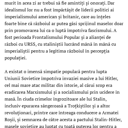
murit în acea zi ar trebui să fie amintiți și onorați. Dar
idealismul lor nu a fost împărtășit de liderii politici ai
imperialismului american și britanic, care au înțeles
foarte bine că războiul ar putea găsi sprijinul maselor doar
prin promovarea lui ca o luptă împotriva fascismului. A
fost perioada Frontalismului Popular și a alianței de
război cu URSS, cu staliniștii lucrând mână în mână cu
imperialiștii pentru a legitima războiul în percepția
populației.
A existat o imensă simpatie populară pentru lupta
Uniunii Sovietice împotriva invaziei masive a lui Hitler,
cel mai mare atac militar din istorie, al cărui scop era
eradicarea Marxismului și a socialismului prin ucidere în
masă. În ciuda crimelor îngrozitoare ale lui Stalin,
inclusiv epurarea sângeroasă a Troțkiștilor și a altor
revoluționari, printre care întreaga conducere a Armatei
Roșii, și semnarea de către acesta a pactului Stalin-Hitler,
masele sovietice au luptat cu toată puterea lor pentru a