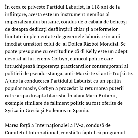
În ceea ce privește Partidul Laburist, la 118 ani de la
înființare, acesta este un instrument nemilos al
imperialismului britanic, condus de o cabală de belicoși
de dreapta dedicați desființării chiar și a reformelor
limitate implementate de guvernele laburiste în anii
imediat următori celui de-al Doilea Război Mondial. Se
poate presupune cu certitudine că dl Kelly este un adept
devotat al lui Jeremy Corbyn, eunucul politic care
întruchipează impotența practicanților contemporani ai
politicii de pseudo-stânga, anti-Marxiste și anti-Troțkiste.
Ajuns la conducerea Partidului Laburist cu un sprijin
popular masiv, Corbyn a procedat la returnarea puterii
către aripa dreaptă blairistă. În afara Marii Britanii,
exemple similare de faliment politic au fost oferite de
Syriza în Grecia și Podemos în Spania.
Marea forță a Internaționalei a IV-a, condusă de
Comitetul Internațional, constă în faptul că programul