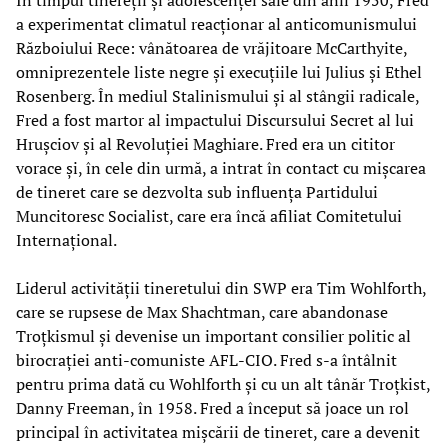
a experimentat climatul reacționar al anticomunismului
Războiului Rece: vânătoarea de vrăjitoare McCarthyite,
omniprezentele liste negre și execuțiile lui Julius și Ethel
Rosenberg. În mediul Stalinismului și al stângii radicale,
Fred a fost martor al impactului Discursului Secret al lui
Hrușciov și al Revoluției Maghiare. Fred era un cititor
vorace și, în cele din urmă, a intrat în contact cu mișcarea
de tineret care se dezvolta sub influența Partidului
Muncitoresc Socialist, care era încă afiliat Comitetului
Internațional.
Liderul activității tineretului din SWP era Tim Wohlforth,
care se rupsese de Max Shachtman, care abandonase
Troțkismul și devenise un important consilier politic al
birocrației anti-comuniste AFL-CIO. Fred s-a întâlnit
pentru prima dată cu Wohlforth și cu un alt tânăr Troțkist,
Danny Freeman, în 1958. Fred a început să joace un rol
principal în activitatea mișcării de tineret, care a devenit