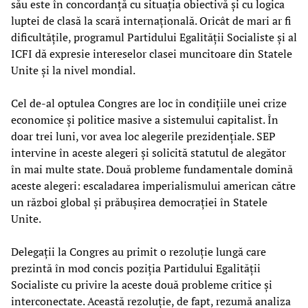
său este în concordanță cu situația obiectivă și cu logica
luptei de clasă la scară internațională. Oricât de mari ar fi
dificultățile, programul Partidului Egalității Socialiste și al
ICFI dă expresie intereselor clasei muncitoare din Statele
Unite și la nivel mondial.
Cel de-al optulea Congres are loc în condițiile unei crize
economice și politice masive a sistemului capitalist. În
doar trei luni, vor avea loc alegerile prezidențiale. SEP
intervine în aceste alegeri și solicită statutul de alegător
în mai multe state. Două probleme fundamentale domină
aceste alegeri: escaladarea imperialismului american către
un război global și prăbușirea democrației în Statele
Unite.
Delegații la Congres au primit o rezoluție lungă care
prezintă în mod concis poziția Partidului Egalității
Socialiste cu privire la aceste două probleme critice și
interconectate. Această rezoluție, de fapt, rezumă analiza