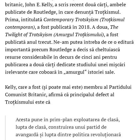
britanic, John E. Kelly, a scris recent două cărți, ambele
publicate de Routledge, în care denunță Troțkismul.
Prima, intitulată
Contemporary Trotskyism (Troțkismul
contemporan)
, a fost publicată în 2018. A doua,
The
Twilight of Trotskyism (Amurgul Troțkismului)
, a fost
publicată anul trecut. Ne-am putea întreba de ce o editură
importantă precum Routledge a decis să cheltuiască
resurse considerabile în decurs de cinci ani pentru
publicarea a două cărți dedicate studiului unei mișcări
irelevante care coboară în „amurgul“ istoriei sale.
Kelly, care a fost (și poate mai este) membru al Partidului
Comunist Britanic, afirmă că principalul defect al
Troțkismului este că
Acesta pune în prim-plan exploatarea de clasă,
lupta de clasă, construirea unui partid de
avangardă și lupta dintre politica revoluționară