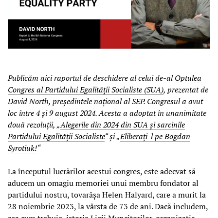
Publicăm aici raportul de deschidere al celui de-al
Optulea
Congres al Partidului Egalității Socialiste (SUA)
, prezentat de
David North, președintele național al SEP. Congresul a avut
loc între 4 și 9 august 2024. Acesta a adoptat în unanimitate
două rezoluții, „
Alegerile din 2024 din SUA și sarcinile
Partidului Egalității Socialiste
“ și „
Eliberați-l pe Bogdan
Syrotiuk!
“
La începutul lucrărilor acestui congres, este adecvat să
aducem un omagiu memoriei unui membru fondator al
partidului nostru, tovarășa Helen Halyard, care a murit la
28 noiembrie 2023, la vârsta de 73 de ani. Dacă includem,
așa cum trebuie, istoria Ligii Muncitorilor, organizația