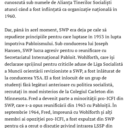
cunoscută sub numele de Alianța Tinerilor Socialiști
atunci când a fost înființată ca organizație națională în
1960.
Dar, până în acel moment, SWP era deja pe cale să
repudieze principiile pentru care luptase în 1953 în lupta
împotriva Pabloismului. Sub conducerea lui Joseph
Hansen, SWP lucra agresiv pentru o reunificare cu
Secretariatul Internațional Pabloit. Wohlforth, care își
declarase sprijinul pentru criticile aduse de Liga Socialistă
a Muncii orientării revizioniste a SWP, a fost înlăturat de
la conducerea YSA. El a fost înlocuit de un grup de
studenți fără legături anterioare cu politica socialistă,
recrutați în mod misterios de la Colegiul Carleton din
Minnesota. Fred a devenit parte a minorității pro-ICFI din
SWP, care s-a opus reunificării din 1963 cu Pabloiții. În
septembrie 1964, Fred, împreună cu Wohlforth și alți
membri ai opoziției pro-ICFI, a fost expulzat din SWP
pentru că a cerut o discuție privind intrarea LSSP din