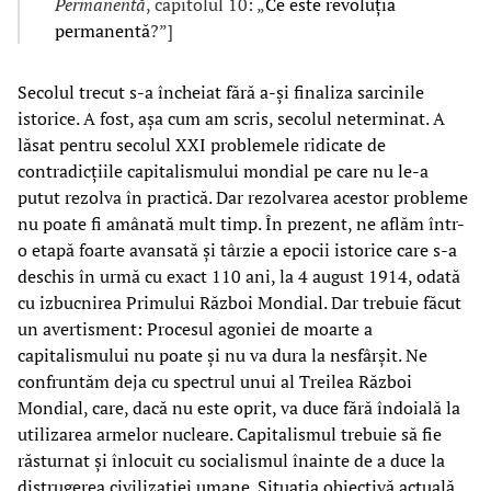
Permanentă
, capitolul 10: „
Ce este revoluția
permanentă
?”]
Secolul trecut s-a încheiat fără a-și finaliza sarcinile
istorice. A fost, așa cum am scris, secolul neterminat. A
lăsat pentru secolul XXI problemele ridicate de
contradicțiile capitalismului mondial pe care nu le-a
putut rezolva în practică. Dar rezolvarea acestor probleme
nu poate fi amânată mult timp. În prezent, ne aflăm într-
o etapă foarte avansată și târzie a epocii istorice care s-a
deschis în urmă cu exact 110 ani, la 4 august 1914, odată
cu izbucnirea Primului Război Mondial. Dar trebuie făcut
un avertisment: Procesul agoniei de moarte a
capitalismului nu poate și nu va dura la nesfârșit. Ne
confruntăm deja cu spectrul unui al Treilea Război
Mondial, care, dacă nu este oprit, va duce fără îndoială la
utilizarea armelor nucleare. Capitalismul trebuie să fie
răsturnat și înlocuit cu socialismul înainte de a duce la
distrugerea civilizației umane. Situația obiectivă actuală