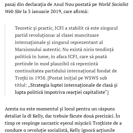
pasaj din declarația de Anul Nou postată pe
World Socialist
Web Site
la 3 ianuarie 2019, care afirmă:
Teoretic și practic, ICFI a stabilit că este singurul
partid revoluționar al clasei muncitoare
internaționale și singurul reprezentant al
Marxismului autentic. Nu există nicio tendință
politică în lume, în afara ICFI, care să poată
pretinde în mod plauzibil că reprezintă
continuitatea partidului internațional fondat de
Troțki în 1938. [Postat inițial pe WSWS sub
titlul: „
Strategia luptei internaționale de clasă și
lupta politică împotriva reacției capitaliste
“]
Acesta nu este momentul și locul pentru un răspuns
detaliat la dl Kelly, dar trebuie făcute două precizări. În
timp ce respinge sarcastic eșecul mișcării Troțkiste de a
conduce o revoluție socialistă, Kelly ignoră acțiunile