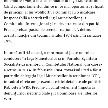
noiembrie 1966, a fost co-fondator al Ligii Muncitorilor.
Când comportamentul din ce în ce mai oportunist și lipsit
de principii al lui Wohlforth a culminat cu o încălcare
iresponsabilă a securității Ligii Muncitorilor și a
Comitetului Internațional și cu dezertarea sa din partid,
Fred a preluat postul de secretar național. A deținut
această funcție din toamna anului 1974 până în ianuarie
1976.
În următorii 45 de ani, a continuat să joace un rol de
conducere în Liga Muncitorilor și în Partidul Egalității
Socialiste ca membru al Comitetului Național, din care s-
a retras în 2014. În februarie 1984, tovarășul Fred a făcut
parte din delegația Ligii Muncitorilor la reuniunea ICFI,
în cadrul căreia am prezentat critici detaliate ale politicii
Pabloite a WRP. Fred m-a apărat vehement împotriva
denunțurilor neprincipiale și calomnioase ale liderilor
WRP.