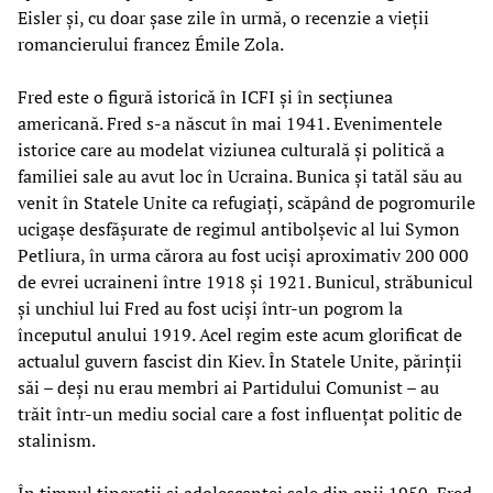
Eisler și, cu doar șase zile în urmă, o recenzie a vieții
romancierului francez Émile Zola.
Fred este o figură istorică în ICFI și în secțiunea
americană. Fred s-a născut în mai 1941. Evenimentele
istorice care au modelat viziunea culturală și politică a
familiei sale au avut loc în Ucraina. Bunica și tatăl său au
venit în Statele Unite ca refugiați, scăpând de pogromurile
ucigașe desfășurate de regimul antibolșevic al lui Symon
Petliura, în urma cărora au fost uciși aproximativ 200 000
de evrei ucraineni între 1918 și 1921. Bunicul, străbunicul
și unchiul lui Fred au fost uciși într-un pogrom la
începutul anului 1919. Acel regim este acum glorificat de
actualul guvern fascist din Kiev. În Statele Unite, părinții
săi – deși nu erau membri ai Partidului Comunist – au
trăit într-un mediu social care a fost influențat politic de
stalinism.
În timpul tinereții și adolescenței sale din anii 1950, Fred