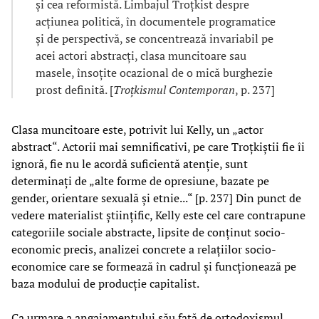
și cea reformistă. Limbajul Troțkist despre
acțiunea politică, în documentele programatice
și de perspectivă, se concentrează invariabil pe
acei actori abstracți, clasa muncitoare sau
masele, însoțite ocazional de o mică burghezie
prost definită. [
Troțkismul Contemporan
, p. 237]
Clasa muncitoare este, potrivit lui Kelly, un „actor
abstract“. Actorii mai semnificativi, pe care Troțkiștii fie îi
ignoră, fie nu le acordă suficientă atenție, sunt
determinați de „alte forme de opresiune, bazate pe
gender, orientare sexuală și etnie...“ [p. 237] Din punct de
vedere materialist științific, Kelly este cel care contrapune
categoriile sociale abstracte, lipsite de conținut socio-
economic precis, analizei concrete a relațiilor socio-
economice care se formează în cadrul și funcționează pe
baza modului de producție capitalist.
Ca urmare a angajamentului său față de ortodoxismul