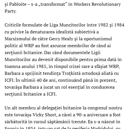
și Pabloite – s-a „transformat“ în Workers Revolutionary
Party.
Criticile formulate de Liga Muncitorilor între 1982 și 1984
cu privire la denaturarea idealistă subiectivă a
Marxismului de către Gerry Healy și la oportunismul
politic al WRP au fost ascunse membrilor de rând ai
secțiunii britanice. Dar când documentele Ligii
Muncitorilor au devenit disponibile pentru prima dată în
toamna anului 1985, în timpul crizei care a sfâșiat WRP,
Barbara a sprijinit tendința Troțkistă ortodoxă aliată cu
ICFI. În ultimii 40 de ani, continuând până în prezent,
tovarășa Barbara a jucat un rol esențial în conducerea
secțiunii britanice a ICFI.
Un alt membru al delegației britanice la congresul nostru
este tovarășa Vicky Short, a cărei a 90-a aniversare a fost
sărbătorită în cursul săptămânii trecute. Ea s-a născut în
Spania în 1934, într-un sat de la periferia Madridului, cu