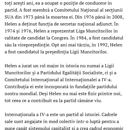
toți acești ani, ea a ocupat o poziție de conducere în
partid. A fost membră a Comitetului Național al secțiunii
SUA din 1973 până la moartea ei. Din 1976 până în 2008,
Helen a deținut funcția de secretar național adjunct. În
1974 și 1976, Helen a reprezentat Liga Muncitorilor în
calitate de candidat la Congres. În 1984, a fost candidatul
său la vicepreședinție. Opt ani mai târziu, în 1992, Helen
a fost candidatul la președinția Ligii Muncitorilor.
Helen a jucat un rol major în istoria nu numai a Ligii
Muncitorilor și a Partidului Egalității Socialiste, ci și a
Comitetului Internațional al Internaționalei a IV-a.
Contribuția ei este încorporată în fundațiile partidului
nostru mondial. Deși Helen nu mai este fizic printre noi,
tot ceea ce a contribuit ea la partid rămâne viu.
Internaționala a IV-a este un partid al istoriei. Cadrele
sale sunt angajate în mod colectiv într-o luptă pentru a
pune capăt sistemului capitalist și a crea cadrul economic