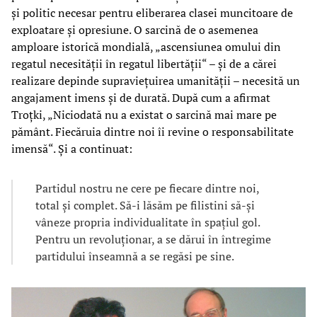
și politic necesar pentru eliberarea clasei muncitoare de
exploatare și opresiune. O sarcină de o asemenea
amploare istorică mondială, „ascensiunea omului din
regatul necesității în regatul libertății“ – și de a cărei
realizare depinde supraviețuirea umanității – necesită un
angajament imens și de durată. După cum a afirmat
Troțki, „Niciodată nu a existat o sarcină mai mare pe
pământ. Fiecăruia dintre noi îi revine o responsabilitate
imensă“. Și a continuat:
Partidul nostru ne cere pe fiecare dintre noi,
total și complet. Să-i lăsăm pe filistini să-și
vâneze propria individualitate în spațiul gol.
Pentru un revoluționar, a se dărui în întregime
partidului înseamnă a se regăsi pe sine.