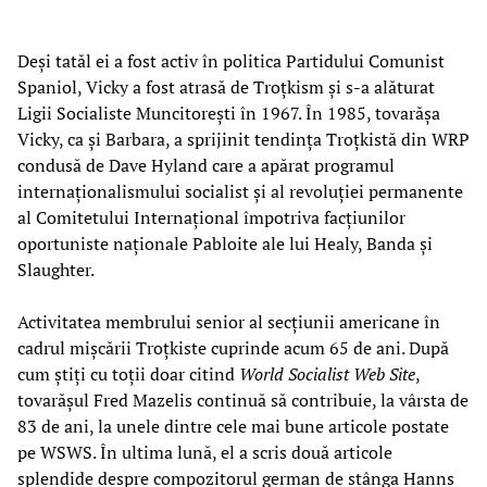
Deși tatăl ei a fost activ în politica Partidului Comunist
Spaniol, Vicky a fost atrasă de Troțkism și s-a alăturat
Ligii Socialiste Muncitorești în 1967. În 1985, tovarășa
Vicky, ca și Barbara, a sprijinit tendința Troțkistă din WRP
condusă de Dave Hyland care a apărat programul
internaționalismului socialist și al revoluției permanente
al Comitetului Internațional împotriva facțiunilor
oportuniste naționale Pabloite ale lui Healy, Banda și
Slaughter.
Activitatea membrului senior al secțiunii americane în
cadrul mișcării Troțkiste cuprinde acum 65 de ani. După
cum știți cu toții doar citind
World Socialist Web Site
,
tovarășul Fred Mazelis continuă să contribuie, la vârsta de
83 de ani, la unele dintre cele mai bune articole postate
pe WSWS. În ultima lună, el a scris două articole
splendide despre compozitorul german de stânga Hanns