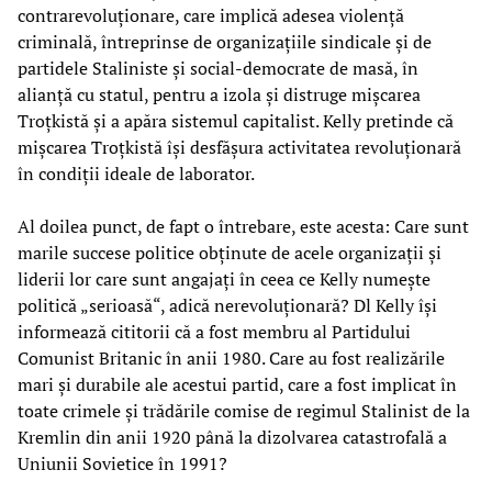
contrarevoluționare, care implică adesea violență
criminală, întreprinse de organizațiile sindicale și de
partidele Staliniste și social-democrate de masă, în
alianță cu statul, pentru a izola și distruge mișcarea
Troțkistă și a apăra sistemul capitalist. Kelly pretinde că
mișcarea Troțkistă își desfășura activitatea revoluționară
în condiții ideale de laborator.
Al doilea punct, de fapt o întrebare, este acesta: Care sunt
marile succese politice obținute de acele organizații și
liderii lor care sunt angajați în ceea ce Kelly numește
politică „serioasă“, adică nerevoluționară? Dl Kelly își
informează cititorii că a fost membru al Partidului
Comunist Britanic în anii 1980. Care au fost realizările
mari și durabile ale acestui partid, care a fost implicat în
toate crimele și trădările comise de regimul Stalinist de la
Kremlin din anii 1920 până la dizolvarea catastrofală a
Uniunii Sovietice în 1991?