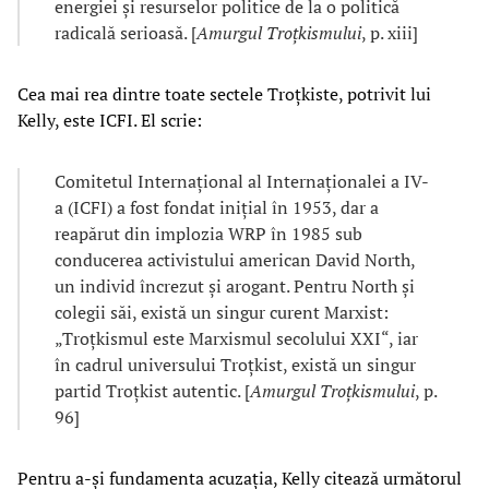
energiei și resurselor politice de la o politică
radicală serioasă. [
Amurgul Troțkismului
, p. xiii]
Cea mai rea dintre toate sectele Troțkiste, potrivit lui
Kelly, este ICFI. El scrie:
Comitetul Internațional al Internaționalei a IV-
a (ICFI) a fost fondat inițial în 1953, dar a
reapărut din implozia WRP în 1985 sub
conducerea activistului american David North,
un individ încrezut și arogant. Pentru North și
colegii săi, există un singur curent Marxist:
„Troțkismul este Marxismul secolului XXI“, iar
în cadrul universului Troțkist, există un singur
partid Troțkist autentic. [
Amurgul Troțkismului
, p.
96]
Pentru a-și fundamenta acuzația, Kelly citează următorul