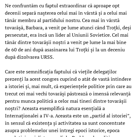
Ne confruntăm cu faptul extraordinar că aproape opt
decenii separă nașterea celui mai în vârstă și a celui mai
tânăr membru al partidului nostru. Cea mai în vârstă
tovarășă, Barbara, a venit pe lume atunci când Troțki, deși
persecutat, era încă un lider al Uniunii Sovietice. Cel mai
tânăr dintre tovarășii noștri a venit pe lume la mai bine
de 60 de ani după asasinarea lui Troțki și la un deceniu
după dizolvarea URSS.
Care este semnificația faptului că viețile delegaților
prezenți la acest congres cuprind o atât de vastă întindere
a istoriei și, mai mult, că experiențele politice prin care au
trecut cei mai vechi tovarăși păstrează o imensă relevanță
pentru munca politică a celor mai tineri dintre tovarășii
noștri? Aceasta exemplifică natura esențială a
Internaționalei a IV-a. Aceasta este un „partid al istoriei”,
în sensul că existența și activitatea sa sunt concentrate
asupra problemelor unei întregi epoci istorice, epoca