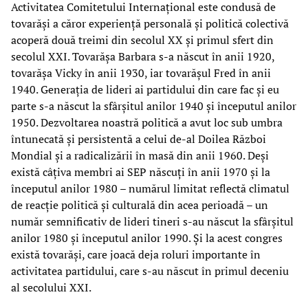
Activitatea Comitetului Internațional este condusă de
tovarăși a căror experiență personală și politică colectivă
acoperă două treimi din secolul XX și primul sfert din
secolul XXI. Tovarășa Barbara s-a născut în anii 1920,
tovarășa Vicky în anii 1930, iar tovarășul Fred în anii
1940. Generația de lideri ai partidului din care fac și eu
parte s-a născut la sfârșitul anilor 1940 și începutul anilor
1950. Dezvoltarea noastră politică a avut loc sub umbra
întunecată și persistentă a celui de-al Doilea Război
Mondial și a radicalizării în masă din anii 1960. Deși
există câțiva membri ai SEP născuți în anii 1970 și la
începutul anilor 1980 – numărul limitat reflectă climatul
de reacție politică și culturală din acea perioadă – un
număr semnificativ de lideri tineri s-au născut la sfârșitul
anilor 1980 și începutul anilor 1990. Și la acest congres
există tovarăși, care joacă deja roluri importante în
activitatea partidului, care s-au născut în primul deceniu
al secolului XXI.