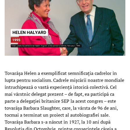
Tovarășa Helen a exemplificat semnificația cadrelor în
lupta pentru socialism. Cadrele mișcării noastre mondiale
întruchipează o vastă experiență istorică colectivă. Cel
mai vârstnic delegat prezent – de fapt, ea participă ca
parte a delegației britanice SEP la acest congres – este
tovarășa Barbara Slaughter, care, la vârsta de 96 de ani,
tocmai a terminat un proiect al autobiografiei sale.
Tovarășa Barbara s-a născut în 1927, la 10 ani după
Revoluția din Octombrie, printre consecințele căreia a