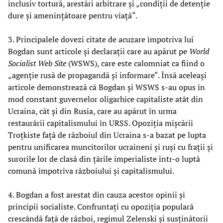
inclusiv tortură, arestări arbitrare și „condiții de detenție
dure și amenințătoare pentru viață“.
3. Principalele dovezi citate de acuzare împotriva lui
Bogdan sunt articole și declarații care au apărut pe
World
Socialist Web Site
(WSWS), care este calomniat ca fiind o
„agenție rusă de propagandă și informare“. Însă aceleași
articole demonstrează că Bogdan și WSWS s-au opus în
mod constant guvernelor oligarhice capitaliste atât din
Ucraina, cât și din Rusia, care au apărut în urma
restaurării capitalismului în URSS. Opoziția mișcării
Troțkiste față de războiul din Ucraina s-a bazat pe lupta
pentru unificarea muncitorilor ucraineni și ruși cu frații și
surorile lor de clasă din țările imperialiste într-o luptă
comună împotriva războiului și capitalismului.
4. Bogdan a fost arestat din cauza acestor opinii și
principii socialiste. Confruntați cu opoziția populară
crescândă față de război, regimul Zelenski și susținătorii