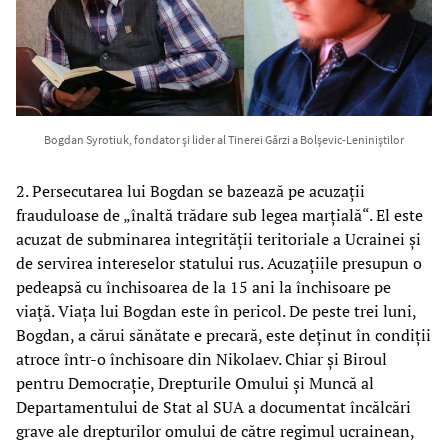
Bogdan Syrotiuk, fondator și lider al Tinerei Gărzi a Bolșevic-Leniniștilor
2. Persecutarea lui Bogdan se bazează pe acuzații
frauduloase de „înaltă trădare sub legea marțială“. El este
acuzat de subminarea integrității teritoriale a Ucrainei și
de servirea intereselor statului rus. Acuzațiile presupun o
pedeapsă cu închisoarea de la 15 ani la închisoare pe
viață. Viața lui Bogdan este în pericol. De peste trei luni,
Bogdan, a cărui sănătate e precară, este deținut în condiții
atroce într-o închisoare din Nikolaev. Chiar și Biroul
pentru Democrație, Drepturile Omului și Muncă al
Departamentului de Stat al SUA a documentat încălcări
grave ale drepturilor omului de către regimul ucrainean,