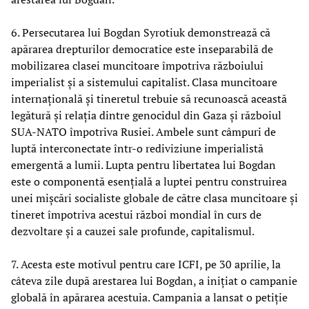
6. Persecutarea lui Bogdan Syrotiuk demonstrează că
apărarea drepturilor democratice este inseparabilă de
mobilizarea clasei muncitoare împotriva războiului
imperialist și a sistemului capitalist. Clasa muncitoare
internațională și tineretul trebuie să recunoască această
legătură și relația dintre genocidul din Gaza și războiul
SUA-NATO împotriva Rusiei. Ambele sunt câmpuri de
luptă interconectate într-o rediviziune imperialistă
emergentă a lumii. Lupta pentru libertatea lui Bogdan
este o componentă esențială a luptei pentru construirea
unei mișcări socialiste globale de către clasa muncitoare și
tineret împotriva acestui război mondial în curs de
dezvoltare și a cauzei sale profunde, capitalismul.
7. Acesta este motivul pentru care ICFI, pe 30 aprilie, la
câteva zile după arestarea lui Bogdan, a inițiat o campanie
globală în apărarea acestuia. Campania a lansat o petiție