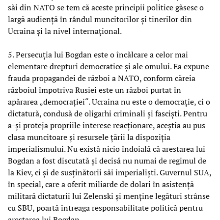
săi din NATO se tem că aceste principii politice găsesc o
largă audiență în rândul muncitorilor și tinerilor din
Ucraina și la nivel internațional.
5. Persecuția lui Bogdan este o încălcare a celor mai
elementare drepturi democratice și ale omului. Ea expune
frauda propagandei de război a NATO, conform căreia
războiul împotriva Rusiei este un război purtat în
apărarea „democrației“. Ucraina nu este o democrație, ci o
dictatură, condusă de oligarhi criminali și fasciști. Pentru
a-și proteja propriile interese reacționare, aceștia au pus
clasa muncitoare și resursele țării la dispoziția
imperialismului. Nu există nicio îndoială că arestarea lui
Bogdan a fost discutată și decisă nu numai de regimul de
la Kiev, ci și de susținătorii săi imperialiști. Guvernul SUA,
în special, care a oferit miliarde de dolari în asistență
militară dictaturii lui Zelenski și menține legături strânse
cu SBU, poartă întreaga responsabilitate politică pentru
arestarea lui Bogdan.