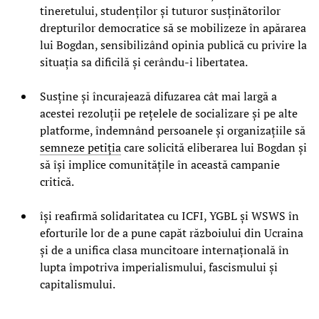
tineretului, studenților și tuturor susținătorilor
drepturilor democratice să se mobilizeze în apărarea
lui Bogdan, sensibilizând opinia publică cu privire la
situația sa dificilă și cerându-i libertatea.
Susține și încurajează difuzarea cât mai largă a
acestei rezoluții pe rețelele de socializare și pe alte
platforme, îndemnând persoanele și organizațiile să
semneze petiția
care solicită eliberarea lui Bogdan și
să își implice comunitățile în această campanie
critică.
își reafirmă solidaritatea cu ICFI, YGBL și WSWS în
eforturile lor de a pune capăt războiului din Ucraina
și de a unifica clasa muncitoare internațională în
lupta împotriva imperialismului, fascismului și
capitalismului.