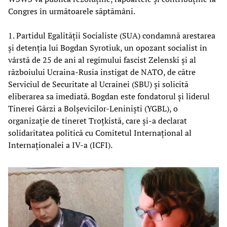
Congres în următoarele săptămâni.
1. Partidul Egalității Socialiste (SUA) condamnă arestarea
și detenția lui Bogdan Syrotiuk, un opozant socialist în
vârstă de 25 de ani al regimului fascist Zelenski și al
războiului Ucraina-Rusia instigat de NATO, de către
Serviciul de Securitate al Ucrainei (SBU) și solicită
eliberarea sa imediată. Bogdan este fondatorul și liderul
Tinerei Gărzi a Bolșevicilor-Leniniști (YGBL), o
organizație de tineret Troțkistă, care și-a declarat
solidaritatea politică cu Comitetul Internațional al
Internaționalei a IV-a (ICFI).