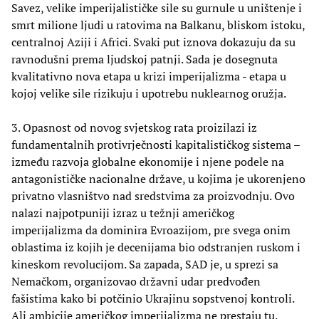
Savez, velike imperijalističke sile su gurnule u uništenje i
smrt milione ljudi u ratovima na Balkanu, bliskom istoku,
centralnoj Aziji i Africi. Svaki put iznova dokazuju da su
ravnodušni prema ljudskoj patnji. Sada je dosegnuta
kvalitativno nova etapa u krizi imperijalizma - etapa u
kojoj velike sile rizikuju i upotrebu nuklearnog oružja.
3. Opasnost od novog svjetskog rata proizilazi iz
fundamentalnih protivrječnosti kapitalističkog sistema –
između razvoja globalne ekonomije i njene podele na
antagonističke nacionalne države, u kojima je ukorenjeno
privatno vlasništvo nad sredstvima za proizvodnju. Ovo
nalazi najpotpuniji izraz u težnji američkog
imperijalizma da dominira Evroazijom, pre svega onim
oblastima iz kojih je decenijama bio odstranjen ruskom i
kineskom revolucijom. Sa zapada, SAD je, u sprezi sa
Nemačkom, organizovao državni udar predvođen
fašistima kako bi potčinio Ukrajinu sopstvenoj kontroli.
Ali ambicije američkog imperijalizma ne prestaju tu.