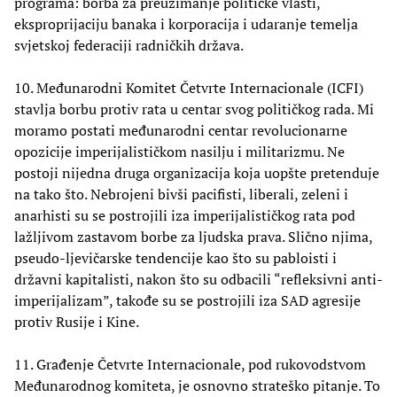
programa: borba za preuzimanje političke vlasti,
eksproprijaciju banaka i korporacija i udaranje temelja
svjetskoj federaciji radničkih država.
10. Međunarodni Komitet Četvrte Internacionale (ICFI)
stavlja borbu protiv rata u centar svog političkog rada. Mi
moramo postati međunarodni centar revolucionarne
opozicije imperijalističkom nasilju i militarizmu. Ne
postoji nijedna druga organizacija koja uopšte pretenduje
na tako što. Nebrojeni bivši pacifisti, liberali, zeleni i
anarhisti su se postrojili iza imperijalističkog rata pod
lažljivom zastavom borbe za ljudska prava. Slično njima,
pseudo-ljevičarske tendencije kao što su pabloisti i
državni kapitalisti, nakon što su odbacili “refleksivni anti-
imperijalizam”, takođe su se postrojili iza SAD agresije
protiv Rusije i Kine.
11. Građenje Četvrte Internacionale, pod rukovodstvom
Međunarodnog komiteta, je osnovno strateško pitanje. To