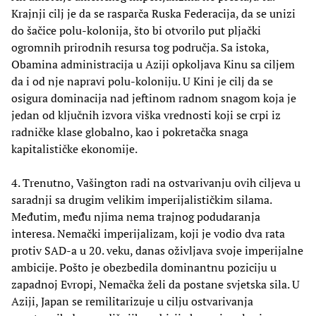
Krajnji cilj je da se rasparča Ruska Federacija, da se unizi
do šačice polu-kolonija, što bi otvorilo put pljački
ogromnih prirodnih resursa tog područja. Sa istoka,
Obamina administracija u Aziji opkoljava Kinu sa ciljem
da i od nje napravi polu-koloniju. U Kini je cilj da se
osigura dominacija nad jeftinom radnom snagom koja je
jedan od ključnih izvora viška vrednosti koji se crpi iz
radničke klase globalno, kao i pokretačka snaga
kapitalističke ekonomije.
4. Trenutno, Vašington radi na ostvarivanju ovih ciljeva u
saradnji sa drugim velikim imperijalističkim silama.
Međutim, među njima nema trajnog podudaranja
interesa. Nemački imperijalizam, koji je vodio dva rata
protiv SAD-a u 20. veku, danas oživljava svoje imperijalne
ambicije. Pošto je obezbedila dominantnu poziciju u
zapadnoj Evropi, Nemačka želi da postane svjetska sila. U
Aziji, Japan se remilitarizuje u cilju ostvarivanja