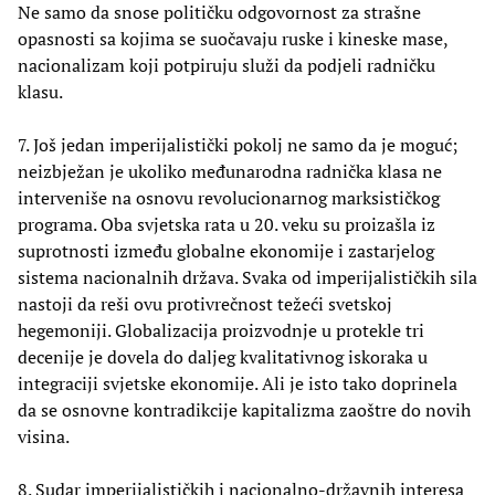
Ne samo da snose političku odgovornost za strašne
opasnosti sa kojima se suočavaju ruske i kineske mase,
nacionalizam koji potpiruju služi da podjeli radničku
klasu.
7. Još jedan imperijalistički pokolj ne samo da je moguć;
neizbježan je ukoliko međunarodna radnička klasa ne
interveniše na osnovu revolucionarnog marksističkog
programa. Oba svjetska rata u 20. veku su proizašla iz
suprotnosti između globalne ekonomije i zastarjelog
sistema nacionalnih država. Svaka od imperijalističkih sila
nastoji da reši ovu protivrečnost težeći svetskoj
hegemoniji. Globalizacija proizvodnje u protekle tri
decenije je dovela do daljeg kvalitativnog iskoraka u
integraciji svjetske ekonomije. Ali je isto tako doprinela
da se osnovne kontradikcije kapitalizma zaoštre do novih
visina.
8. Sudar imperijalističkih i nacionalno-državnih interesa