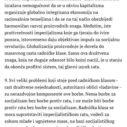
izražava nemogućnost da se u okviru kapitalizma
organizuje globalno integrisana ekonomija na
racionalnim temeljima i da se na taj način obezbijedi
harmoničan razvoj proizvodnih snaga. Međutim, iste
protivrečnosti imperijalizma koje ga tjeraju do ivice
ponora, istovremeno daju objektivan impuls za socijalnu
revoluciju. Globalizacija proizvodnje je dovela do
masovnog rasta radničke klase. Samo ova društvena
snaga, koja ne duguje odanost bilo kojoj naciji, je u stanju
da okonča profitni sistem, taj glavni uzrok rata.
9. Svi veliki problemi koji stoje pred radničkom klasom -
rast društvene nejednakosti, autoritarni oblici vladavine -
su nerazdvojne komponente ove borbe. Nema borbe za
socijalizam bez borbe protiv rata, i ne može biti borbe
protiv rata bez borbe za socijalizam. Radnička klasa se
mora suprotstaviti imperijalističkom ratu, vodeći za
sobom mlade i ugnjetene mase, na bazi socijalističkog