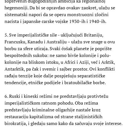
sopstvenih dugogodišnjih ambicija ka regionalnoj
hegemoniji. Da bi se opravdao ovakav zaokret, ulažu se
sistematski napori da se operu monstruozni zločini
nacista i japanske carske vojske 1930-ih i 1940-ih.
5. Sve imperijalističke sile - uključujući Britaniju,
Francusku, Kanadu i Australiju – ulažu sve snage u ovu
borbu za sfere uticaja. Svaki ćošak planete je poprište
bespoštednih sukoba: ne samo bivše kolonije i polu-
kolonije na bliskom istoku, u Africi i Aziji, već i Arktik,
Antarktik, pa čak i svemir i sajber prostor. Ovi konflikti
rađaju tenzije koje dalje pospješuju separatističke
tendencije, etničke podijele i bratoubilačke borbe.
6. Ruski i kineski režimi ne predstavljaju protivtežu
imperijalističkom ratnom pohodu. Oba režima
predstavljaju kriminalne oligarhije nastale kroz
restauraciju kapitalizma od strane staljinističkih
birokratija, i gledaju samo kako da sačuvaju svoje interese.