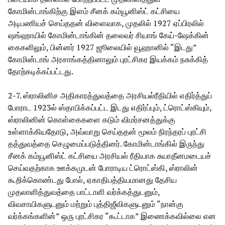
கோமின்டாங்கிற்கு இளம் சீனக் கம்யூனிஸ்ட் கட்சியை
அடிபணியச் செய்ததன் விளைவாக, முதலில் 1927 ஏப்பிரலில்
ஷங்ஹாயில் கோமின்டாங்கின் தலைவர் சியாங் கேய்-ஷேக்கின்
கைகளிலும், பின்னர் 1927 ஜூலையில் வூஹானில் “இடது”
கோமின்டாங் அரசாங்கத்தினாலும் புரட்சிகர இயக்கம் நசுக்கித்
தோற்கடிக்கப்பட்டது.
2-7. ஸ்ராலினிச அதிகாரத்துவத்தை அரசியல்ரீதியில் எதிர்த்துப்
போராட 1923ல் ஸ்தாபிக்கப்பட்ட இடது எதிர்ப்பும், ட்ரொட்ஸ்கியும்,
ஸ்ராலினின் கொள்கைகளை கடும் விமர்சனத்துக்கு
உள்ளாக்கியதோடு, அவ்வாறு செய்ததன் மூலம் நிரந்தரப் புரட்சி
தத்துவத்தை செழுமைப்படுத்தினர். கோமின்டாங்கில் இருந்து
சீனக் கம்யூனிஸ்ட் கட்சியை அரசியல் ரீதியாக சுயாதீனமடையச்
செய்வதற்காக ஊக்கமுடன் போராடிய ட்ரொட்ஸ்கி, ஸ்ராலின்
கூறிக்கொண்டது போல், ஏகாதிபத்தியமானது தேசிய
முதலாளித்துவத்தை பாட்டாளி வர்க்கத்துடனும்,
விவசாயிகளுடனும் மற்றும் புத்திஜீவிகளுடனும் “நான்கு
வர்க்கங்களின்” ஒரு புரட்சிகர “கூட்டாக” இணைக்கவில்லை என