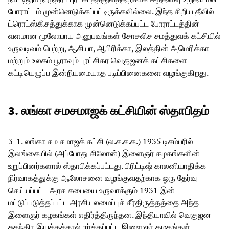
போராட்டம் முன்னெடுக்கப்பட்டிருக்கவில்லை. இந்த சிறிய தீவில்
ட்ரொட்ஸ்கிசத்துக்காக முன்னெடுக்கப்பட்ட போராட்டத்தின்
வளமான மூலோபாய அனுபவங்கள் சோசலிச சமத்துவக் கட்சியில்
உருவடிவம் பெற்று, ஆசியா, ஆபிரிக்கா, இலத்தின் அமெரிக்கா
மற்றும் உலகம் பூராவும் புரட்சிகர வெகுஜனக் கட்சிகளை
கட்டியெழுப்ப இன்றியமையாத படிப்பினைகளை வழங்குகிறது.
3.
லங்கா சமசமாஜக் கட்சியின் ஸ்தாபிதம்
3-1. லங்கா சம சமாஜக் கட்சி (ல.ச.ச.க.) 1935 டிசம்பரில்
இலங்கையில் (அப்போது சிலோன்) இளைஞர் கழகங்களின்
உறுப்பினர்களால் ஸ்தாபிக்கப்பட்டது. பிரிட்டிஷ் காலனியாதிக்க
நிர்வாகத்துக்கு ஆலோசனை வழங்குவதற்காக ஒரு தேர்வு
செய்யப்பட்ட அரச சபையை உருவாக்கும் 1931 இன்
மட்டுப்படுத்தப்பட்ட அரசியலமைப்புச் சீர்திருத்தத்தை அந்த
இளைஞர் கழகங்கள் எதிர்த்திருந்தன. இந்தியாவில் வெகுஜன
சுதந்திர இயக்கத்தால் ஈர்க்கப்பட்ட இளைஞர் கழகங்கள்,