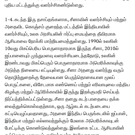
புதிய மட்டத்துக்கு வளர்ச்சிகண்டுள்ளது.
1-4. கடந்த இரு தசாப்தங்களாக, சீனாவின் வளர்ச்சியும் மற்றும்
அதைவிட கொஞ்சம் குறைந்த மட்டத்தில் இந்தியாவின்
வளர்ச்சியும், உலக அரசியலின் ஈர்ப்பு மையத்தை தீவிரமாக
ஆசியாவை நோக்கி மாற்றியமைத்துள்ளது. 1990ல் உலகின்
10வது மிகப்பெரிய பொருளாதாரமாக இருந்த சீனா, 2010ல்
ஜப்பானையும் முந்துமளவு வளரச்சியடைந்ததோடு, உலகின்
இரண்டாவது மிகப்பெரும் பொருளாதாரமாக அமெரிக்காவுக்கு
அடுத்த நிலையை எட்டியுள்ளது. சீனா அதனது வளர்ந்து வரும்
தொழிற்துறைக்கு தேவையான பெருந்தொகையான மூலப்
பொருட்களை, விசேடமாக எண்ணெய் மற்றும் எரிவாயுவை மத்திய
கிழக்கு மற்றும் ஆபிரிக்காவில் இருந்து இறக்குமதி செய்யத்
நிர்ப்பந்திக்கப்பட்டுள்ளது. சீனா தனது கடற் பாதையை தக்க
வைத்துக்கொள்வதற்காக, ஒரு ஆழ்கடல் கடற்படையை
கட்டியெழுப்புவதானது, அதனை இந்திய பெருங்கடலில் ஜப்பான்,
இந்தியா மற்றும் எல்லாவற்றுக்கும் மேலாக அமெரிக்காவுடன்
போட்டிக்கு கொண்டுவந்துள்ளது. இலங்கை உட்பட ஆசியாவின்
ஒவ்வொரு மூலையும், ஈவிரக்கமற்ற அழிவுகரமான