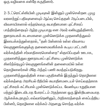
ஒரு வழிவகை என்றே கருதினார்.
2-3. ட்ரொட்ஸ்கியின் முடிவுகள் இன்னும் முன்சென்றன. முழு
வரலாற்றுப் பதிவுகளையும் ஆய்வு செய்ததன் அடிப்படையில்,
விவசாயிகளால் எந்தவொரு சுயாதீனமான புரட்சிகரப்
பாத்திரத்தையும் ஆற்ற முடியாது என அவர் வலியுறுத்தினார்.
ஜனநாயகக் கடமைகளை முன்னெடுக்க முதலாளித்துவம்
இலாயக்கற்றுள்ளதால், “தன் பின்னால் உள்ள விவசாய
வெகுஜனங்களுக்கு தலைமைவகிக்கக் கூடிய பாட்டாளி
வர்க்கத்தின் சர்வாதிகாரமொன்றை” ஸ்தாபிப்பதன் ஊடாக,
முதலாளித்துவ ஜனநாயகப் புரட்சியை முன்னெடுக்க
கிளர்ந்தெழும் வெகுஜனங்களின் தலைமையில் உள்ள
தொழிலாளர்கள் மீதே அந்தப் பணி சுமத்தப்படுகிறது.
முதலாளித்துவத்தின் சகல பகுதிகளில் இருந்தும் தொழிலாள
வர்க்கத்தை அரசியல் ரீதியில் சுயாதீனமடையச் செய்வதற்காக
புரட்சிகரக் கட்சியால் முன்னெடுக்கப்பட வேண்டிய உறுதியான
மற்றும் இடைவிடாத போராட்டம் அதற்கான ஒரு இன்றியமையாத
ஆக்கக்கூறாகும். எவ்வாறெனினும், அதிகாரத்தைக் கைப்பற்றிய
பின்னர், தொழிலாள வர்க்கம் அதனது சொந்த வர்க்க