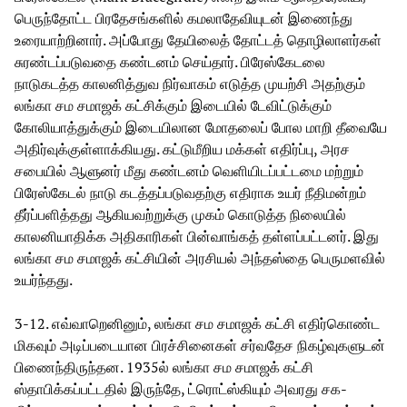
பெருந்தோட்ட பிரதேசங்களில் கமலாதேவியுடன் இணைந்து
உரையாற்றினார். அப்போது தேயிலைத் தோட்டத் தொழிலாளர்கள்
சுரண்டப்படுவதை கண்டனம் செய்தார். பிரேஸ்கேடலை
நாடுகடத்த காலனித்துவ நிர்வாகம் எடுத்த முயற்சி அதற்கும்
லங்கா சம சமாஜக் கட்சிக்கும் இடையில் டேவிட்டுக்கும்
கோலியாத்துக்கும் இடையிலான மோதலைப் போல மாறி தீவையே
அதிர்வுக்குள்ளாக்கியது. கட்டுமீறிய மக்கள் எதிர்ப்பு, அரச
சபையில் ஆளுனர் மீது கண்டனம் வெளியிடப்பட்டமை மற்றும்
பிரேஸ்கேடல் நாடு கடத்தப்படுவதற்கு எதிராக உயர் நீதிமன்றம்
தீர்ப்பளித்தது ஆகியவற்றுக்கு முகம் கொடுத்த நிலையில்
காலனியாதிக்க அதிகாரிகள் பின்வாங்கத் தள்ளப்பட்டனர். இது
லங்கா சம சமாஜக் கட்சியின் அரசியல் அந்தஸ்தை பெருமளவில்
உயர்ந்தது.
3-12. எவ்வாறெனினும், லங்கா சம சமாஜக் கட்சி எதிர்கொண்ட
மிகவும் அடிப்படையான பிரச்சினைகள் சர்வதேச நிகழ்வுகளுடன்
பிணைந்திருந்தன. 1935ல் லங்கா சம சமாஜக் கட்சி
ஸ்தாபிக்கப்பட்டதில் இருந்தே, ட்ரொட்ஸ்கியும் அவரது சக-