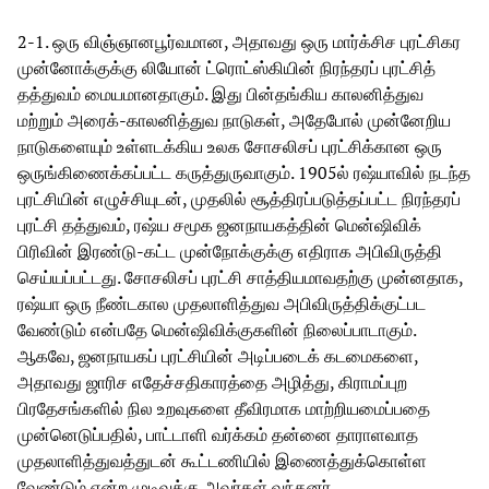
2-1. ஒரு விஞ்ஞானபூர்வமான, அதாவது ஒரு மார்க்சிச புரட்சிகர
முன்னோக்குக்கு லியோன் ட்ரொட்ஸ்கியின் நிரந்தரப் புரட்சித்
தத்துவம் மையமானதாகும். இது பின்தங்கிய காலனித்துவ
மற்றும் அரைக்-காலனித்துவ நாடுகள், அதேபோல் முன்னேறிய
நாடுகளையும் உள்ளடக்கிய உலக சோசலிசப் புரட்சிக்கான ஒரு
ஒருங்கிணைக்கப்பட்ட கருத்துருவாகும். 1905ல் ரஷ்யாவில் நடந்த
புரட்சியின் எழுச்சியுடன், முதலில் சூத்திரப்படுத்தப்பட்ட நிரந்தரப்
புரட்சி தத்துவம், ரஷ்ய சமூக ஜனநாயகத்தின் மென்ஷிவிக்
பிரிவின் இரண்டு-கட்ட முன்நோக்குக்கு எதிராக அபிவிருத்தி
செய்யப்பட்டது. சோசலிசப் புரட்சி சாத்தியமாவதற்கு முன்னதாக,
ரஷ்யா ஒரு நீண்டகால முதலாளித்துவ அபிவிருத்திக்குட்பட
வேண்டும் என்பதே மென்ஷிவிக்குகளின் நிலைப்பாடாகும்.
ஆகவே, ஜனநாயகப் புரட்சியின் அடிப்படைக் கடமைகளை,
அதாவது ஜாரிச எதேச்சதிகாரத்தை அழித்து, கிராமப்புற
பிரதேசங்களில் நில உறவுகளை தீவிரமாக மாற்றியமைப்பதை
முன்னெடுப்பதில், பாட்டாளி வர்க்கம் தன்னை தாராளவாத
முதலாளித்துவத்துடன் கூட்டணியில் இணைத்துக்கொள்ள
வேண்டும் என்ற முடிவுக்கு அவர்கள் வந்தனர்.