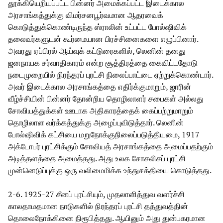
தூக்கியெறியப்பட்ட பின்னர் அமைக்கப்பட்ட இடைக்கால
அரசாங்கத்துக்கு விமர்சனபூர்வமான ஆதரவைக்
கொடுத்துக்கொண்டிருந்த ஸ்ராலின் உட்பட்ட போல்ஷிவிக்
தலைவர்களுடன் கூர்மையான பிரச்சினைகளை எழுப்பினார்.
அவரது ஏப்பிரல் ஆய்வுக் கட்டுரைகளில், லெனின் தனது
ஜனநாயக சர்வாதிகாரம் என்ற சூத்திரத்தை கைவிட்டதோடு
நடைமுறையில் நிரந்தரப் புரட்சி நிலைப்பாட்டை ஏற்றுக்கொண்டார்.
அவர் இடைக்கால அரசாங்கத்தை எதிர்க்குமாறும், ஜாரின்
வீழ்ச்சியின் பின்னர் தோன்றிய தொழிலாளர் சபைகள் அல்லது
சோவியத்துக்கள் ஊடாக அதிகாரத்தைக் கைப்பற்றுமாறும்
தொழிலாள வர்க்கத்துக்கு அழைப்புவிடுத்தார். லெனின்
போல்ஷிவிக் கட்சியை மறுநோக்குநிலைப்படுத்தியமை, 1917
அக்டோபர் புரட்சிக்கும் சோவியத் அரசாங்கத்தை அமைப்பதற்கும்
அடித்தளத்தை அமைத்தது. அது உலக சோசலிசப் புரட்சி
முன்னெடுப்புக்கு ஒரு வலிமைமிக்க உந்துசக்தியை கொடுத்தது.
2-6. 1925-27 சீனப் புரட்சியும், முதலாளித்துவ வளர்ச்சி
காலதாமதமான நாடுகளில் நிரந்தரப் புரட்சி தத்துவத்தின்
தொலைநோக்கினை நிரூபித்தது. ஆயினும் அது துன்பகரமான