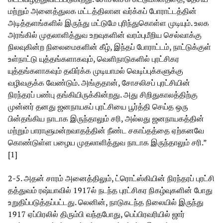
மற்றும் அனைத்துலக மட்டத்திலான வர்க்கப் போராட்டத்தின்
அடித்தளங்களில் இருந்து மட்டுமே புரிந்துகொள்ள முடியும். உலக
அரங்கில் முதலாளித்துவ உறவுகளின் வரம்புமீறிய செல்வாக்கு
நிலவுகின்ற நிலைமைகளின் கீழ், இந்தப் போராட்டம், நாட்டுக்குள்
உள்நாட்டு யுத்தங்களாகவும், வெளிநாடுகளில் புரட்சிகர
யுத்தங்களாகவும் தவிர்க்க முடியாமல் வெடிப்புக்களுக்கு
வழிவகுக்க வேண்டும். அங்குதான், சோசலிசப் புரட்சியின்
நிரந்தரப் பண்பு தங்கியிருக்கின்றது. அது சிறிதுகாலத்திற்கு
முன்னர் தனது ஜனநாயகப் புரட்சியை பூர்த்தி செய்த ஒரு
பின்தங்கிய நாடாக இருந்தாலும் சரி, அல்லது ஜனநாயகத்தின்
மற்றும் பாராளுமன்றவாதத்தின் நீண்ட சகாப்தத்தை ஏற்கனவே
கொண்டுள்ள பழைய முதலாளித்துவ நாடாக இருந்தாலும் சரி.”
[1]
2-5. அதன் சாரம் அனைத்திலும், ட்ரொட்ஸ்கியின் நிரந்தரப் புரட்சி
தத்துவம் ரஷ்யாவில் 1917ல் நடந்த புரட்சிகர நிகழ்வுகளின் போது
உறுதிப்படுத்தப்பட்டது. லெனின், நாடுகடந்த நிலையில் இருந்து
1917 ஏப்பிரலில் திரும்பி வந்தபோது, பெப்பிரவரியில் ஜார்