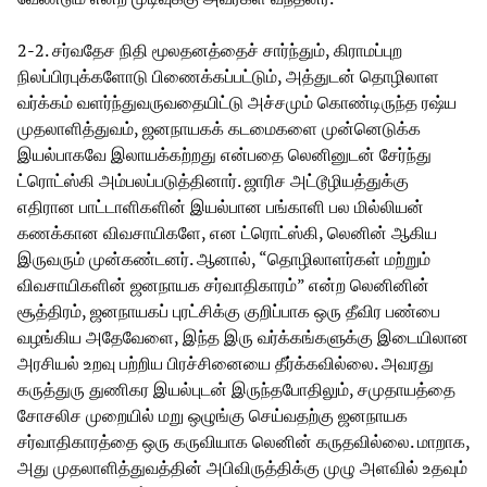
2-2. சர்வதேச நிதி மூலதனத்தைச் சார்ந்தும், கிராமப்புற
நிலப்பிரபுக்களோடு பிணைக்கப்பட்டும், அத்துடன் தொழிலாள
வர்க்கம் வளர்ந்துவருவதையிட்டு அச்சமும் கொண்டிருந்த ரஷ்ய
முதலாளித்துவம், ஜனநாயகக் கடமைகளை முன்னெடுக்க
இயல்பாகவே இலாயக்கற்றது என்பதை லெனினுடன் சேர்ந்து
ட்ரொட்ஸ்கி அம்பலப்படுத்தினார். ஜாரிச அட்டூழியத்துக்கு
எதிரான பாட்டாளிகளின் இயல்பான பங்காளி பல மில்லியன்
கணக்கான விவசாயிகளே, என ட்ரொட்ஸ்கி, லெனின் ஆகிய
இருவரும் முன்கண்டனர். ஆனால், “தொழிலாளர்கள் மற்றும்
விவசாயிகளின் ஜனநாயக சர்வாதிகாரம்” என்ற லெனினின்
சூத்திரம், ஜனநாயகப் புரட்சிக்கு குறிப்பாக ஒரு தீவிர பண்பை
வழங்கிய அதேவேளை, இந்த இரு வர்க்கங்களுக்கு இடையிலான
அரசியல் உறவு பற்றிய பிரச்சினையை தீர்க்கவில்லை. அவரது
கருத்துரு துணிகர இயல்புடன் இருந்தபோதிலும், சமுதாயத்தை
சோசலிச முறையில் மறு ஒழுங்கு செய்வதற்கு ஜனநாயக
சர்வாதிகாரத்தை ஒரு கருவியாக லெனின் கருதவில்லை. மாறாக,
அது முதலாளித்துவத்தின் அபிவிருத்திக்கு முழு அளவில் உதவும்