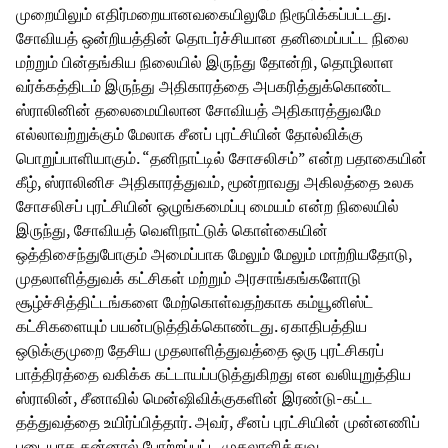
முறையிலும் எதிர்மறையானவகையிலுமே நிரூபிக்கப்பட்டது.
சோவியத் ஒன்றியத்தின் தொடர்ச்சியான தனிமைப்பட்ட நிலை
மற்றும் பின்தங்கிய நிலையில் இருந்து தோன்றி, தொழிலாள
வர்க்கத்திடம் இருந்து அதிகாரத்தை அபகரித்துக்கொண்ட
ஸ்ராலினின் தலைமையிலான சோவியத் அதிகாரத்துவமே
எல்லாவற்றுக்கும் மேலாக சீனப் புரட்சியின் தோல்விக்கு
பொறுப்பாளியாகும். “தனிநாட்டில் சோசலிசம்” என்ற பதாகையின்
கீழ், ஸ்ராலினிச அதிகாரத்துவம், மூன்றாவது அகிலத்தை உலக
சோசலிசப் புரட்சியின் ஒழுங்கமைப்பு மையம் என்ற நிலையில்
இருந்து, சோவியத் வெளிநாட்டுக் கொள்கையின்
ஒத்திசைந்துபோகும் அமைப்பாக மேலும் மேலும் மாற்றியதோடு,
முதலாளித்துவக் கட்சிகள் மற்றும் அரசாங்கங்களோடு
சூழ்ச்சித்திட்டங்களை மேற்கொள்வதற்காக கம்யூனிஸ்ட்
கட்சிகளையும் பயன்படுத்திக்கொண்டது. ஏகாதிபத்திய
ஒடுக்குமுறை தேசிய முதலாளித்துவத்தை ஒரு புரட்சிகரப்
பாத்திரத்தை வகிக்க கட்டாயப்படுத்துகிறது என வலியுறுத்திய
ஸ்ராலின், சீனாவில் மென்ஷிவிக்குகளின் இரண்டு-கட்ட
தத்துவத்தை உயிர்ப்பித்தார். அவர், சீனப் புரட்சியின் முன்னணிப்
படையாக தன்னால் போற்றப்பட்ட முதலாளித்துவ