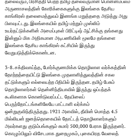
தலைவரும், பிரசித்தி பெற்ற தமிழ் தலைவருமான பொன்னம்பலம்
அருணாசலத்தின் கோரிக்கைகளுக்கு இலங்கை தேசிய
காங்கிரஸ் தலைமைத்துவம் இணங்க மறுத்ததை அடுத்து அது
பிளவுபட்டது. இலங்கையில் தமிழ் மற்றும் முஸ்லிம்
உயர்தட்டுக்களின் அமைப்புகள் பிரிட்டிஷ் ஆட்சிக்கு தங்களது
இன்னும் மிக அதிகமான அடிபணிவின் மூலமே தங்களை
இலங்கை தேசிய காங்கிரஸ் கட்சியில் இருந்து
வேறுபடுத்திக்கொண்டன.
3-8. சக்திவாய்ந்த, போர்க்குணமிக்க தொழிலாள வர்க்கத்தின்
தோற்றத்தையிட்டு இலங்கை முதலாளித்துவத்தின் சகல
தட்டுக்களும் எல்லையற்ற பீதியில் இருந்தன. தமிழ் பேசும்
தொழிலாளர்கள் தென்னிந்தியாவில் இருந்து ஒப்பந்தக்
கூலிகளாக கொண்டுவரப்பட்ட தேயிலைப்
பெருந்தோட்டங்களிலேயே பாட்டாளி வர்க்கம்
ஒன்றுகுவிந்திருந்தது. 1921 அளவில், தீவின் மொத்த 4.5
மில்லியன் ஜனத்தொகையில் தோட்டத் தொழிலாளர்களும்
அவர்களது குடும்பங்களும் சுமார் 500,000 பேராக இருந்தனர்.
கொழும்பிலும் விசேடமாக துறைமுகம், புகையிரத வேலைத்