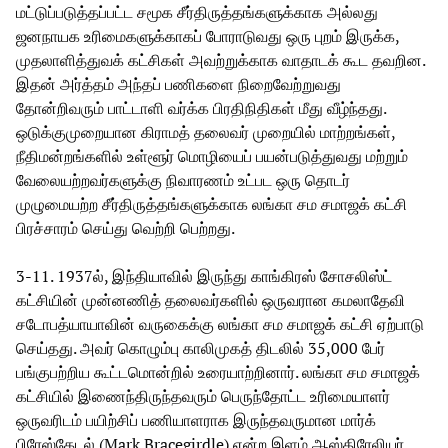
மட்டுப்படுத்தப்பட்ட சமூக சீர்திருத்தங்களுக்காக அல்லது
ஜனநாயக உரிமைகளுக்காகப் போராடுவது ஒரு புறம் இருக்க,
முதலாளித்துவக் கட்சிகள் அவற்றுக்காக வாதாடக் கூட தவறின.
இதன் அர்த்தம் அந்தப் பணிகளை நிறைவேற்றுவது
தோன்றிவரும் பாட்டாளி வர்க்க பிரதிநிதிகள் மீது வீழ்ந்தது.
ஒடுக்குமுறையான கிராமத் தலைவர் முறையில் மாற்றங்கள்,
நீதிமன்றங்களில் உள்ளூர் மொழியைப் பயன்படுத்துவது மற்றும்
வேலையற்றவர்களுக்கு நிவாரணம் உட்பட ஒரு தொடர்
முழுமையற்ற சீர்திருத்தங்களுக்காக லங்கா சம சமாஜக் கட்சி
பிரச்சாரம் செய்து வெற்றி பெற்றது.
3-11. 1937ல், இந்தியாவில் இருந்து காங்கிரஸ் சோசலிஸ்ட்
கட்சியின் முன்னணித் தலைவர்களில் ஒருவரான கமலாதேவி
சடோபத்யாயாவின் வருகைக்கு லங்கா சம சமாஜக் கட்சி ஏற்பாடு
செய்தது. அவர் கொழும்பு காலிமுகத் திடலில் 35,000 பேர்
பங்குபற்றிய கூட்டமொன்றில் உரையாற்றினார். லங்கா சம சமாஜக்
கட்சியில் இணைந்திருந்தவரும் பெருந்தோட்ட உரிமையாளர்
ஒருவரிடம் பயிற்சிப் பணியாளராக இருந்தவருமான மார்க்
பிரேஸ்கேடல் (Mark Bracegirdle) என்ற இளம் ஆஸ்திரேலியர்