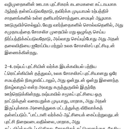
வழிமுறைகளின் ஊடாக புரட்சிகரக் கடமைகளை கட்டாயமாக
ஆற்றத் தள்ளப்படுவதோடு, தவிர்க்க முடியாமல் உற்பத்திச்
சாதனங்களில் உள்ள தனியார்சொத்துடைமையுள் ஆழமாக
ஊடுருவிச்செல்லும். வேறு வார்த்தைகளில் சொல்வதெனில், அது
சமுதாயத்தை சோசலிச முறையில் மறு ஒழுங்கு செய்ய
நிர்ப்பந்திக்கப்படுவதோடு, அவ்வாறு செய்யும்போது அது அதன்
தலைவிதியை ஐரோப்பிய மற்றும் உலக சோசலிசப் புரட்சியுடன்
இணைக்கின்றது.
2-4. ரஷ்யப் புரட்சியின் வர்க்க இயக்கவியல் பற்றிய
ட்ரொட்ஸ்கியின் தத்துவம், உலக சோசலிசப் புரட்சியானது ஒரே
சமயத்தில் நிகழாவிட்டாலும், அது ஒன்றுடன் ஒன்று இணைந்த
நிகழ்வாகும் என்ற அவரது கருத்துருவில் இருந்தே
ஊற்றெடுக்கின்றது. ரஷ்யாவில் சமூகப் புரட்சியை ஒரு
நாட்டுக்குள் வரையறுக்க முடியாது, மாறாக, அது அதன்
இருப்புக்காக அனைத்துலக மட்டத்துக்கு விரிவாக்கத்
தள்ளப்படும். “பாட்டாளி வர்க்கம் ஆட்சியைக் கைப்பற்றுவதுடன்
புரட்சி நிறைவடைவதில்லை, மாறாக, அது
கட்டவிழ்த்துவிடப்படுகிறது. சோசலிசக் கட்டுமானத்தை, தேசிய