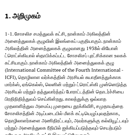
1.
அறிமுகம்
1-1. சோசலிச சமத்துவக் கட்சி, நான்காம் அகிலத்தின்
அனைத்துலகக் குழுவின் இலங்கைப் பகுதியாகும். நான்காம்
அகிலத்தின் அனைத்துலகக் குழுவானது 1938ல் லியோன்
ட்ரொட்ஸ்கியால் ஸ்தாபிக்கப்பட்ட சோசலிசப் புரட்சிக்கான உலகக்
கட்சியாகும். நான்காம் அகிலத்தின் அனைத்துலகக் குழு
(International Committee of the Fourth International -
ICFI), தொழிலாள வர்க்கத்தின் அரசியல் சுயாதீனத்துக்காக
மார்க்ஸ், ஏங்கெல்ஸ், லெனின் மற்றும் ட்ரொட்ஸ்கி முன்னெடுத்த
அரசியல் மற்றும் தத்துவார்த்தப் போராட்டத்தின் தொடர்ச்சியை
பிரதிநிதித்துவம் செய்கின்றது. காலத்துக்கு ஒவ்வாத
முதலாளித்துவ அமைப்பு முறையை தூக்கிவீசி, சமுதாயத்தை
சோசலிசத்தின் அடிப்படையில் மீளக் கட்டியெழுப்புவதற்காக,
தொழிலாளர்களை அணிதிரட்டவும், அவர்களுக்கு கல்வியூட்டவும்
மற்றும் அனைத்துலக ரீதியில் ஐக்கியப்படுத்தவும் செயற்படும்
ஒரே ஒரு அரசியல் கட்சி இது மட்டுமேயாகும்.