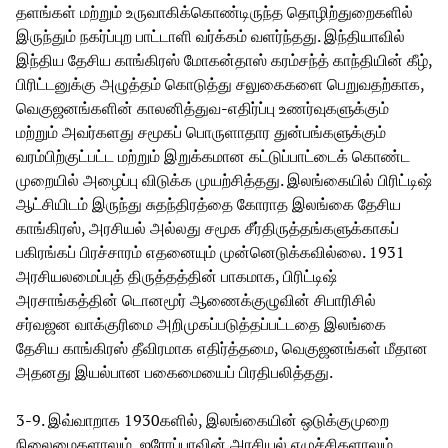
தளங்கள் மற்றும் உருவாகிக்கொண்டிருந்த தொழிற்துறைகளில்
இருந்தும் நகர்ப்புற பாட்டாளி வர்க்கம் வளர்ந்தது. இந்தியாவில்
இந்திய தேசிய காங்கிரஸ் மோகன்தாஸ் கரம்சந்த் காந்தியின் கீழ்,
பிரிட்டனுக்கு அழுத்தம் கொடுத்து சலுகைகளை பெறுவதற்காக,
வெகுஜனங்களின் காலனித்துவ-எதிர்ப்பு உணர்வுகளுக்கும்
மற்றும் அவர்களது சமூகப் பொருளாதார துன்பங்களுக்கும்
வரம்பிற்குட்பட்ட மற்றும் இறுக்கமான கட்டுப்பாட்டைக் கொண்ட
முறையில் அழைப்பு விடுக்க முயற்சித்தது. இலங்கையில் பிரிட்டிஷ்
ஆட்சியிடம் இருந்து சுதந்திரத்தை கோராத இலங்கை தேசிய
காங்கிரஸ், அரசியல் அல்லது சமூக சீர்திருத்தங்களுக்காகப்
பகிரங்கப் பிரச்சாரம் எதனையும் முன்னெடுக்கவில்லை. 1931
அரசியலமைப்புத் திருத்தத்தின் பாகமாக, பிரிட்டிஷ்
அரசாங்கத்தின் டொனமூர் ஆணைக்குழுவின் சிபாரிசில்
சர்வஜன வாக்குரிமை அறிமுகப்படுத்தப்பட்டதை இலங்கை
தேசிய காங்கிரஸ் தீவிரமாக எதிர்த்தமை, வெகுஜனங்கள் மீதான
அதனது இயல்பான பகைமையைப் பிரதிபலித்தது.
3-9. இவ்வாறாக 1930களில், இலங்கையின் ஒடுக்குமுறை
நிலைமைகளாலும், ஐரோப்பாவின் அரசியல் எழுச்சிகளாலும்