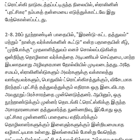
ட்ரொட்ஸ்கி நாடுகடத்தப்பட்டிருந்த நிலையில், ஸ்ராலினின்
“புரட்சிகர” நம்பகத் தன்மையை எடுத்துக்காட்டவே இது
மேற்கொள்ளப்பட்டது.
2-8. 20ம் நூற்றாண்டின் பாதையில், “இரண்டு-கட்ட தத்துவம்”
மற்றும் “நான்கு வர்க்கங்களின் கூட்டு” என்ற பதாதையின் கீழ்,
“முற்போக்கு” முதலாளித்துவம் எனச் சொல்லப்படுகின்ற
ஒன்றிற்கு தொழிலாள வர்க்கத்தை அடிபணியச் செய்தமை, மாற்ற
இயலாதவாறு அழிவுகரமான தோல்வியில் முடிவடைந்தது. அதே
சமயம், ஸ்ராலினிஸ்டுகளும் அவர்களுக்கு வக்காலத்து
வாங்குபவர்களும், பொதுவில் ட்ரொட்ஸ்கிசத்துக்கும், விசேடமாக
நிரந்தரப் புரட்சித் தத்துவத்துக்கும் எதிராக ஒரு இடைவிடாத
அவதூறுப் பிரச்சாரத்தை முன்னெடுத்தனர். ஆயினும், ஒரு
நூற்றாண்டுக்கும் முன்னர் தொடங்கி ட்ரொட்ஸ்கிக்கு இருந்த
அசாதாரணமான தத்துவார்த்த நுண்ணறிவு, இப்போது ஒரு
புரட்சிகர முன்னணிப் பாதையை எதிர்பார்க்கும்
தொழிலாளர்களுக்கும் இளைஞர்களுக்கும் இன்றியமையாத
வழிகாட்டியாக உள்ளது. இலங்கையில் போன்று வேறெந்த
நாட்டிலும் நிரந்தரப் புரட்சி தத்துவத்திற்காக அந்தளவு உறுதியான