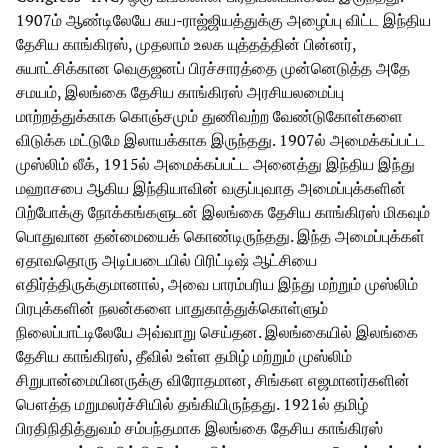
1907ம் ஆண்டிலேயே சுய-ராஜ்ஜியத்துக்கு அழைப்பு விட்ட இந்திய
தேசிய காங்கிரஸ், முதலாம் உலக யுத்தத்தின் பின்னர்,
சுயாட்சிக்கான வெகுஜனப் பிரச்சாரத்தை முன்னெடுத்த அதே
சமயம், இலங்கை தேசிய காங்கிரஸ் அரசியலமைப்பு
மாற்றத்துக்காக கொஞ்சமும் துணிவற்ற வேண்டுகோள்களை
விடுக்க மட்டுமே இலாயக்காக இருந்தது. 1907ல் அமைக்கப்பட்ட
முஸ்லிம் லீக், 1915ல் அமைக்கப்பட்ட அனைத்து இந்திய இந்து
மஹாசபை ஆகிய இந்தியாவின் வகுப்புவாத அமைப்புக்களின்
பிற்போக்கு நோக்கங்களுடன் இலங்கை தேசிய காங்கிரஸ் மிகவும்
பொதுவான தன்மையைக் கொண்டிருந்தது. இந்த அமைப்புக்கள்
ஏதாவதொரு அடிப்படையில் பிரிட்டிஷ் ஆட்சியை
எதிர்த்திருக்குமானால், அவை பாரம்பரிய இந்து மற்றும் முஸ்லிம்
பிரபுக்களின் நலன்களை பாதுகாத்துக்கொள்ளும்
நிலைப்பாட்டிலேயே அவ்வாறு செய்தன. இலங்கையில் இலங்கை
தேசிய காங்கிரஸ், தீவில் உள்ள தமிழ் மற்றும் முஸ்லிம்
சிறுபான்மையினருக்கு விரோதமான, சிங்கள எஜமானர்களின்
பௌத்த மறுமலர்ச்சியில் தங்கியிருந்தது. 1921ல் தமிழ்
பிரதிநிதித்துவம் சம்பந்தமாக இலங்கை தேசிய காங்கிரஸ்