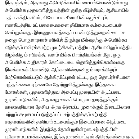
இதயத்தில், அதாவது அமெரிக்காவில் மையங்கொண்டுள்ளது.
அமெரிக்க முதலாளித்துவத்தின் துரித வீழ்ச்சியும், ஆசியாவில்
புதிய சக்திகளின், விசேடமாக சீனாவின் எழுச்சியும்,
ஏகாதிபத்திய உட் பகைமைகளை தீவிரமாக கூர்மையடையச்
செய்துள்ளது. இராணுவபலத்தைப் பயன்படுத்துவதன் ஊடாக
தனது பொருளாதாரச் சரிவில் இருந்து மீள்வதற்கு அமெரிக்கா
எடுக்கும் ஈவிரக்கமற்ற முயற்சிகள், மத்திய ஆசியாவிலும் மத்திய
கிழக்கிலும் எரிசக்தி-வளம் மிக்க பிராந்தியங்கள் மீது, ஒரு
அமெரிக்க அதிகாரக் கோட்டையை ஸ்தாபித்துக்கொள்வதை
இலக்காகக் கொண்டு, ஆப்கானிஸ்தானிலும் ஈராக்கிலும்
மேற்கொள்ளப்படும் ஆக்கிரமிப்புகள் உட்பட, ஒரு தொடர்ச்சியான
யுத்தங்களை ஏற்கனவே தோற்றுவித்துள்ளது. இத்தகைய
மோதல்கள், முதலாளித்துவ அமைப்பு முறையின் அடிப்படை
முரண்பாடுகளில், அதாவது உலகப் பொருளாதாரத்துக்கும்
காலாவதியான தேசிய-அரசு அமைப்பு முறைக்கும் இடையிலான
மற்றும் சமூகமயப்படுத்தப்பட்ட உற்பத்திக்கும் உற்பத்தி
சாதனங்களின் தனியார் உடமைக்கும் இடையிலான அடிப்படை
முரண்பாடுகளில் இருந்தே தோன்றுகின்றன. உற்பத்தியின்
பூகோளமயமாக்கத்தால், இந்த முரண்பாட்டின் தீவிரத்தன்மை ஒரு