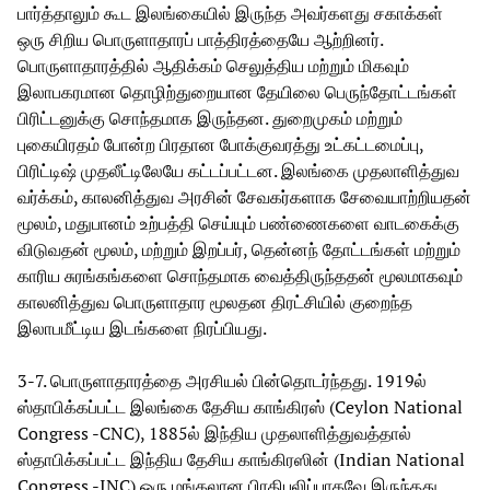
பார்த்தாலும் கூட இலங்கையில் இருந்த அவர்களது சகாக்கள்
ஒரு சிறிய பொருளாதாரப் பாத்திரத்தையே ஆற்றினர்.
பொருளாதாரத்தில் ஆதிக்கம் செலுத்திய மற்றும் மிகவும்
இலாபகரமான தொழிற்துறையான தேயிலை பெருந்தோட்டங்கள்
பிரிட்டனுக்கு சொந்தமாக இருந்தன. துறைமுகம் மற்றும்
புகையிரதம் போன்ற பிரதான போக்குவரத்து உட்கட்டமைப்பு,
பிரிட்டிஷ் முதலீட்டிலேயே கட்டப்பட்டன. இலங்கை முதலாளித்துவ
வர்க்கம், காலனித்துவ அரசின் சேவகர்களாக சேவையாற்றியதன்
மூலம், மதுபானம் உற்பத்தி செய்யும் பண்ணைகளை வாடகைக்கு
விடுவதன் மூலம், மற்றும் இறப்பர், தென்னந் தோட்டங்கள் மற்றும்
காரிய சுரங்கங்களை சொந்தமாக வைத்திருந்ததன் மூலமாகவும்
காலனித்துவ பொருளாதார மூலதன திரட்சியில் குறைந்த
இலாபமீட்டிய இடங்களை நிரப்பியது.
3-7. பொருளாதாரத்தை அரசியல் பின்தொடர்ந்தது. 1919ல்
ஸ்தாபிக்கப்பட்ட இலங்கை தேசிய காங்கிரஸ் (Ceylon National
Congress -CNC), 1885ல் இந்திய முதலாளித்துவத்தால்
ஸ்தாபிக்கப்பட்ட இந்திய தேசிய காங்கிரஸின் (Indian National
Congress -INC) ஒரு மங்கலான பிரதிபலிப்பாகவே இருந்தது.