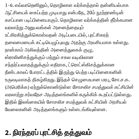
1-6. எவ்வாறெனினும், தொழிலாள வர்க்கத்தால் தன்னியல்பாக
ஆட்சியைக் கைப்பற்ற முடியாது என்பதே, 20ம் நூற்றாண்டின்
கசப்பான படிப்பினையாகும். தொழிலாள வர்க்கத்தின் தீர்க்கமான
வரலாற்று அனுபவங்கள் அனைத்தையும்
உட்கிரகித்துக்கொள்வதன் அடிப்படையில், புரட்சிகரத்
தலைமையைக் கட்டியெழுப்புவது அதற்கு அவசியமாக உள்ளது.
நான்காம் அகிலத்தின் அனைத்துலகக் குழு,
ஸ்ராலினிசத்துக்கும் மற்றும் சகல வடிவிலான
சந்தர்ப்பவாதத்துக்கும் எதிராக, ட்ரொட்ஸ்கிசத்துக்கான
நீண்டகாலப் போராட்டத்தில் இருந்து பெற்ற படிப்பினைகளின்
உருவடிவாகத் திகழ்கிறது. இந்தச் செழுமையான மரபு, சோ.ச.க.
(அமெரிக்க) ஏற்றுக்கொண்டுள்ள
சோசலிச சமத்துவக் கட்சியின்
வரலாற்று சர்வதேச அடித்தளங்களில்
சுருக்கிக் கூறப்பட்டுள்ளது.
இதில் இலங்கையில் சோசலிச சமத்துவக் கட்சியின் அரசியல்
வேலைகளின் அடித்தளங்களும் உள்ளடங்கியுள்ளன.
2.
நிரந்தரப் புரட்சித் தத்துவம்