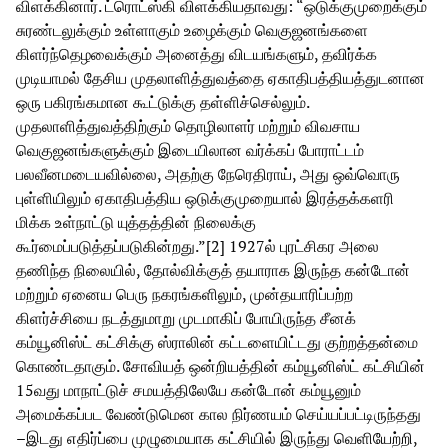
விளக்கினார். ட்ரொட்ஸ்கி விளக்கியதாவது: “ஒடுக்குமுறைக்கும்
சுரண்டலுக்கும் உள்ளாகும் உழைக்கும் வெகுஜனங்களை
கிளர்ந்தெழவைக்கும் அனைத்து விடயங்களும், தவிர்க்க
முடியாமல் தேசிய முதலாளித்துவத்தை ஏகாதிபத்தியத்துடனான
ஒரு பகிரங்கமான கூட்டுக்கு தள்ளிச்செல்லும்.
முதலாளித்துவத்திற்கும் தொழிலாளர் மற்றும் விவசாய
வெகுஜனங்களுக்கும் இடையிலான வர்க்கப் போராட்டம்
பலவீனமடையவில்லை, அதற்கு நேரெதிராய், அது ஒவ்வொரு
புள்ளியிலும் ஏகாதிபத்திய ஒடுக்குமுறையால் இரத்தக்களரி
மிக்க உள்நாட்டு யுத்தத்தின் நிலைக்கு
கூர்மைப்படுத்தப்படுகின்றது.”[2] 1927ல் புரட்சிகர அலை
தணிந்த நிலையில், தோல்விக்குத் தயாராக இருந்த கன்டோன்
மற்றும் ஏனைய பெரு நகரங்களிலும், முன்தயாரிப்பற்ற
கிளர்ச்சியை நடத்துமாறு முடமாகிப் போயிருந்த சீனக்
கம்யூனிஸ்ட் கட்சிக்கு ஸ்ராலின் கட்டளையிட்டது குற்றத்தன்மை
கொண்டதாகும். சோவியத் ஒன்றியத்தின் கம்யூனிஸ்ட் கட்சியின்
15வது மாநாட்டுச் சமயத்திலேயே கன்டோன் கம்யூனும்
அமைக்கப்பட வேண்டுமென கால நிர்ணயம் செய்யப்பட்டிருந்தது
–இடது எதிர்ப்பை முழுமையாக கட்சியில் இருந்து வெளியேற்றி,