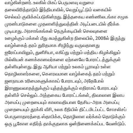
வாழ்கின்றனர். உலகில் மிகப் பெருமளவு வறுமை
தலைவிரித்தாடும் இந்தியாவில், வெறுப்பூட்டும் வகையில்
செல்வம் குவிக்கப்படுகின்றது. இத்தகைய எண்ணிலடங்கா சமூக
முரண்பாடுகளை முதலாளித்துவத்தின் அடிப்படையில் தீர்க்க
முடியாது. அரசாங்கங்கள் நெருக்கடியின் செலவுகளை
உழைக்கும் மக்கள் மீது சுமத்துகின்ற நிலையில், 2008ல் இருந்து
வாழ்க்கைத் தரம் துரிதமாக சீரழிந்து வருவதானது
ஐரோப்பாவிலும், துனீசியா, எகிப்து மற்றும் மத்திய கிழக்கிலும்
மில்லியன் கணக்கானவர்களை ஏற்கனவே போராட்டத்துக்குள்
தள்ளியுள்ளது. இது ஆசியா மற்றும் உலகம் பூராவும் உள்ள
தொழிலாளர்களை, கௌரவமான வாழ்க்கைத் தரம் மற்றும்
ஜனநாயக உரிமைகளுக்காகப் போராடவும், அதேபோல்
இராணுவவாதத்துக்கும் யுத்தத்துக்கும் எதிராகப் போராடவும்
தள்ளிச் செல்லும். அத்தகைய போராட்டங்கள், திவாலான இலாப
அமைப்பு முறையையும் காலாவதியான தேசிய-அரசு அமைப்பு
முறையையும் தூக்கி வீசி, உலக ரீதியில் திட்டமிடப்பட்ட சோசலிசப்
பொருளாதாரத்தை ஸ்தாபிக்க, தொழிலாள வர்க்கம் தொடுக்கும்
ஒரு பூகோள எதிர்த் தாக்குதலாக ஒன்றிணைக்கப்பட வேண்டும்.