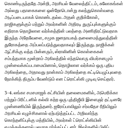
கொண்டிருந்ததே அன்றி, அரசியல் வேலைத்திட்டம், சுலோகங்கள்
அல்லது பதாகைகளை ஒன்றோடொன்று கலந்துகொள்வதை
அடிப்படையாகக் கொண்டதல்ல. அதன் குறிக்கோள்,
நாஜிகளுக்கும் மற்றும் அவர்களின் அதிரடி துருப்புக்களுக்கும்
எதிராக தொழிலாள வர்க்கத்தின் பலத்தை அணிதிரட்டுவதாக
இருந்த அதேவேளை, சமூக ஜனநாயகத் தலைமைத்துவத்தின்
துரோகத்தை அம்பலப்படுத்துவதாகவும் இருந்தது. நாஜிக்கள்
ஆட்சிக்கு வந்த பின்னரும், ஸ்ராலினின் கொள்கைகள்
சம்பந்தமாக மூன்றாம் அகிலத்தில் எந்தவொரு விமர்சனமும்
முன்வைக்கப்படாமையினால், தொழிலாள வர்க்கம் ஒரு புதிய
அகிலத்தை, அதாவது நான்காம் அகிலத்தை கட்டியெழுப்புவதை
நோக்கித் திரும்ப வேண்டும் என ட்ரொட்ஸ்கி முடிவு செய்தார்.
3-4. லங்கா சமசமாஜக் கட்சியின் தலைமைகளில், அமெரிக்கா
மற்றும் பிரிட்டனில் கல்வி கற்ற ஒரு புத்திஜீவி இளைஞர் தட்டினரே
முன்னணியில் இருந்தனர். ஐரோப்பாவிலும் சர்வதேச ரீதியிலும்
அரசியல் எழுச்சிகளால் ஏற்படுத்தப்பட்ட அறிவார்ந்த
கொந்தளிப்புக்கு மத்தியில், அவர்கள் ட்ரொட்ஸ்கியின்
எழுத்துக்களால் பலமாக ஈர்க்கப்பட்டனர். இவர்களில் பிலிப்