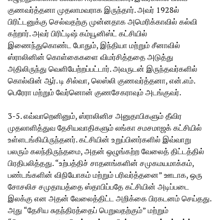
குணவர்த்தனா முதலாமவராக இருந்தார். அவர் 1928ல்
பிரிட்டனுக்கு செல்வதற்கு முன்னதாக அமெரிக்காவில் கல்வி
கற்றார். அவர் பிரிட்டிஷ் கம்யூனிஸ்ட் கட்சியில்
இணைந்துகொண்ட போதும், இந்தியா மற்றும் சீனாவில்
ஸ்ராலினின் கொள்கைகளை விமர்சித்ததை அடுத்து
அதிலிருந்து வெளியேற்றப்பட்டார். அவருடன் இருந்தவர்களில்
கொல்வின் ஆர். டி சில்வா, லெஸ்லி குணவர்த்தனா, என்.எம்.
பெரேரா மற்றும் வேர்னொன் குணசேகராவும் அடங்குவர்.
3-5. எவ்வாறெனினும், ஸ்ராலினிச அனுதாபிகளும் தீவிர
முதலாளித்துவ தேசியவாதிகளும் லங்கா சமசமாஜக் கட்சியில்
உள்ளடங்கியிருந்தனர். கட்சியின் உறுப்பினர்களில் இவ்வாறு
பலரும் கலந்திருந்தமை, அதன் ஒழுங்கற்ற வேலைத் திட்டத்தில்
பிரதிபலித்தது. “உற்பத்திச் சாதனங்களின் சமுகமயமாக்கம்,
பண்டங்களின் விநியோகம் மற்றும் பரிவர்த்தனை” ஊடாக, ஒரு
சோசலிச சமுதாயத்தை ஸ்தாபிப்பதே கட்சியின் அடிப்படை
இலக்கு என அதன் வேலைத்திட்ட அறிக்கை பிரகடனம் செய்தது.
அது “தேசிய சுதந்திரத்தைப் பெறுவதற்கும்” மற்றும்