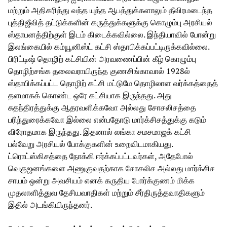
மற்றும் அதிகரித்து வந்த யுத்த ஆபத்துக்களாலும் தீவிரமடைந்த
புத்திஜீவித் தட்டுக்களின் கருத்துக்களுக்கு கொழும்பு அரசியல்
ஸ்தாபனத்திற்குள் இடம் கிடைக்கவில்லை. இந்தியாவில் போன்று
இலங்கையில் கம்யூனிஸ்ட் கட்சி ஸ்தாபிக்கப்பட்டிருக்கவில்லை.
பிரிட்டிஷ் தொழிற் கட்சியின் அரவணைப்பின் கீழ் கொழும்பு
தொழிற்சங்க தலைவராயிருந்த குணசிங்காவால் 1928ல்
ஸ்தாபிக்கப்பட்ட தொழிற் கட்சி மட்டுமே தொழிலாள வர்க்கத்தைத்
தளமாகக் கொண்ட ஒரே கட்சியாக இருந்தது. அது
சுதந்திரத்துக்கு ஆதரவளிக்கவோ அல்லது சோசலிசத்தை
பரிந்துரைக்கவோ இல்லை என்பதோடு மார்க்சிசத்துக்கு கடும்
விரோதமாக இருந்தது. இதனால் லங்கா சமசமாஜக் கட்சி
பல்வேறு அரசியல் போக்குகளின் உறைவிடமாகியது.
ட்ரொட்ஸ்கிசத்தை நோக்கி ஈர்க்கப்பட்டவர்கள், அதேபோல்
வெகுஜனங்களை அணுகுவதற்காக சோசலிச அல்லது மார்க்சிச
சாயம் ஒன்று அவசியம் எனக் கருதிய போர்க்குணம் மிக்க
முதலாளித்துவ தேசியவாதிகள் மற்றும் சீர்திருத்தவாதிகளும்
இதில் அடங்கியிருந்தனர்.