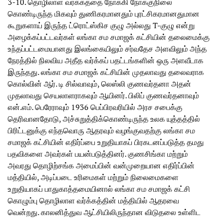
3-10. தொழிலாள வர்க்கத்தை நோக்கி நோக்குநிலை
கொண்டிருந்த மிகவும் துணிகரமானதும் புரட்சிகரமானதுமான
கூறுகளாய் இருந்த ட்ரொட்ஸ்கிச குழு அல்லது T-குழு என்று
அழைக்கப்பட்டவர்கள் லங்கா சம சமாஜக் கட்சியின் தலைமைக்கு
உந்தப்பட்டமையானது இலங்கையிலும் சர்வதேச அளவிலும் அந்த
நேரத்தில் நிலவிய அதீத வர்க்கப் பதட்டங்களின் ஒரு அளவீடாக
இருந்தது. லங்கா சம சமாஜக் கட்சியின் முதலாவது தலைவராக
கொல்வின் ஆர். டி சில்வாவும், லெஸ்லி குணவர்தனா அதன்
முதலாவது செயலாளராகவும் ஆயினர். பிலிப் குணவர்தனாவும்
என்.எம். பெரேராவும் 1936 பெப்பிரவரியில் அரச சபைக்கு
தெரிவானதோடு, அச்சுறுத்திக்கொண்டிருந்த உலக யுத்தத்தில்
பிரிட்டனுக்கு எந்தவொரு ஆதரவும் வழங்குவதற்கு லங்கா சம
சமாஜக் கட்சியின் எதிர்ப்பை உறுதியாகப் பிரகடனப்படுத்த தமது
பதவிகளை அவர்கள் பயன்படுத்தினர். குணசிங்கா மற்றும்
அவரது தொழிற்சங்க அமைப்பின் வன்முறையான எதிர்ப்பின்
மத்தியில், அடிப்படை உரிமைகள் மற்றும் நிலைமைகளை
உறுதியாகப் பாதுகாத்தமையினால் லங்கா சம சமாஜக் கட்சி
கொழும்பு தொழிலாள வர்க்கத்தின் மத்தியில் ஆதரவை
வென்றது. காலனித்துவ ஆட்சியிலிருந்தான விடுதலை உள்ளிட