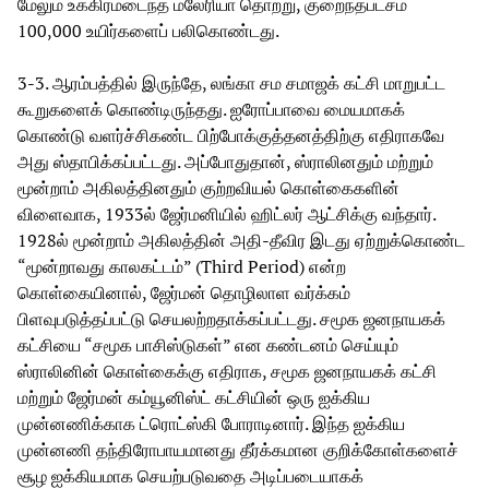
மேலும் உக்கிரமடைந்த மலேரியா தொற்று, குறைந்தபட்சம்
100,000 உயிர்களைப் பலிகொண்டது.
3-3. ஆரம்பத்தில் இருந்தே, லங்கா சம சமாஜக் கட்சி மாறுபட்ட
கூறுகளைக் கொண்டிருந்தது. ஐரோப்பாவை மையமாகக்
கொண்டு வளர்ச்சிகண்ட பிற்போக்குத்தனத்திற்கு எதிராகவே
அது ஸ்தாபிக்கப்பட்டது. அப்போதுதான், ஸ்ராலினதும் மற்றும்
மூன்றாம் அகிலத்தினதும் குற்றவியல் கொள்கைகளின்
விளைவாக, 1933ல் ஜேர்மனியில் ஹிட்லர் ஆட்சிக்கு வந்தார்.
1928ல் மூன்றாம் அகிலத்தின் அதி-தீவிர இடது ஏற்றுக்கொண்ட
“மூன்றாவது காலகட்டம்” (Third Period) என்ற
கொள்கையினால், ஜேர்மன் தொழிலாள வர்க்கம்
பிளவுபடுத்தப்பட்டு செயலற்றதாக்கப்பட்டது. சமூக ஜனநாயகக்
கட்சியை “சமூக பாசிஸ்டுகள்” என கண்டனம் செய்யும்
ஸ்ராலினின் கொள்கைக்கு எதிராக, சமூக ஜனநாயகக் கட்சி
மற்றும் ஜேர்மன் கம்யூனிஸ்ட் கட்சியின் ஒரு ஐக்கிய
முன்னணிக்காக ட்ரொட்ஸ்கி போராடினார். இந்த ஐக்கிய
முன்னணி தந்திரோபாயமானது தீர்க்கமான குறிக்கோள்களைச்
சூழ ஐக்கியமாக செயற்படுவதை அடிப்படையாகக்