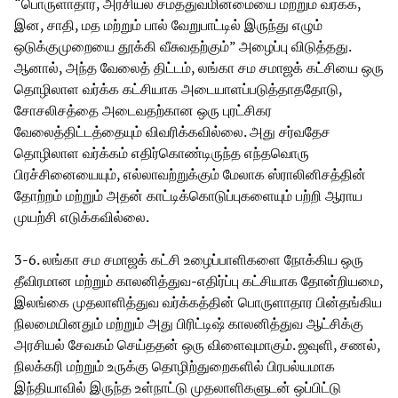
“பொருளாதார, அரசியல் சமத்துவமின்மையை மற்றும் வர்க்க,
இன, சாதி, மத மற்றும் பால் வேறுபாட்டில் இருந்து எழும்
ஒடுக்குமுறையை தூக்கி வீசுவதற்கும்” அழைப்பு விடுத்தது.
ஆனால், அந்த வேலைத் திட்டம், லங்கா சம சமாஜக் கட்சியை ஒரு
தொழிலாள வர்க்க கட்சியாக அடையாளப்படுத்தாததோடு,
சோசலிசத்தை அடைவதற்கான ஒரு புரட்சிகர
வேலைத்திட்டத்தையும் விவரிக்கவில்லை. அது சர்வதேச
தொழிலாள வர்க்கம் எதிர்கொண்டிருந்த எந்தவொரு
பிரச்சினையையும், எல்லாவற்றுக்கும் மேலாக ஸ்ராலினிசத்தின்
தோற்றம் மற்றும் அதன் காட்டிக்கொடுப்புகளையும் பற்றி ஆராய
முயற்சி எடுக்கவில்லை.
3-6. லங்கா சம சமாஜக் கட்சி உழைப்பாளிகளை நோக்கிய ஒரு
தீவிரமான மற்றும் காலனித்துவ-எதிர்ப்பு கட்சியாக தோன்றியமை,
இலங்கை முதலாளித்துவ வர்க்கத்தின் பொருளாதார பின்தங்கிய
நிலமையினதும் மற்றும் அது பிரிட்டிஷ் காலனித்துவ ஆட்சிக்கு
அரசியல் சேவகம் செய்ததன் ஒரு விளைவுமாகும். ஜவுளி, சணல்,
நிலக்கரி மற்றும் உருக்கு தொழிற்துறைகளில் பிரபல்யமாக
இந்தியாவில் இருந்த உள்நாட்டு முதலாளிகளுடன் ஒப்பிட்டு