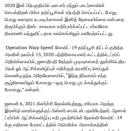
2020 இன் பிற்பகுதியில் ஃபைசர் மற்றும் மாடர்னாவின்
செயல்திறன் மிக்க தடுப்பூசிகள் உற்பத்தி செய்யப்பட்ட போது,
பொது சுகாதார நடவடிக்கைகள் இனித் தேவையில்லை என்பதை
நிரூபிக்கும் நீண்ட காலமாக எதிர்பார்க்கப்பட்ட சர்வரோக
நிவாரணி வந்துவிட்டதாக உலகெங்கிலும் வரவேற்கப்பட்டது.
'Operation Warp Speed' கோவிட்-19 தடுப்பூசி திட்டம் குறித்த
அவரின் நவம்பர் 13, 2020 பத்திரிகையாளர் கூட்டத்தில், ட்ரம்ப்
அறிவிக்கையில், ஜனாதிபதி தேர்தல் முடிவுகளைத் தூக்கியெறிய
அவர் ஓர் ஆட்சிக்கவிழ்ப்புச் சதிக்குத் தயாரிப்பு செய்துக்
கொண்டிருந்த அதேவேளையில், “இந்த நிர்வாகம் எந்த
சூழ்நிலையிலும் போகாது—ஒரு பொது முடக்கத்துக்குப்
போகாது,” என்றார்.
ஜனவரி 6, 2021 கிளர்ச்சி தோல்வியுற்றது, சரியாக அதற்கு
இரண்டு வாரங்களுக்குப் பின்னர் பைடென் பதவியேற்றார். ஆனால்
ட்ரம்பின் ஆட்சிக்கவிழ்ப்பு சதி முயற்சியின் தோல்வி கோவிட்-19
க்கு எதிரான போராட்டத்தில் அமெரிக்க அரசாங்கத்தின்