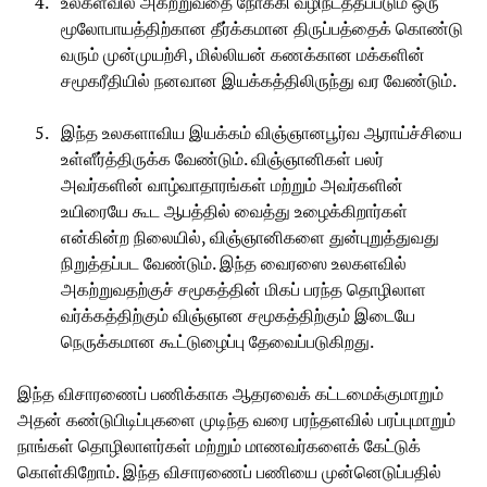
உலகளவில் அகற்றுவதை நோக்கி வழிநடத்தப்படும் ஒரு
மூலோபாயத்திற்கான தீர்க்கமான திருப்பத்தைக் கொண்டு
வரும் முன்முயற்சி, மில்லியன் கணக்கான மக்களின்
சமூகரீதியில் நனவான இயக்கத்திலிருந்து வர வேண்டும்.
இந்த உலகளாவிய இயக்கம் விஞ்ஞானபூர்வ ஆராய்ச்சியை
உள்ளீர்த்திருக்க வேண்டும். விஞ்ஞானிகள் பலர்
அவர்களின் வாழ்வாதாரங்கள் மற்றும் அவர்களின்
உயிரையே கூட ஆபத்தில் வைத்து உழைக்கிறார்கள்
என்கின்ற நிலையில், விஞ்ஞானிகளை துன்புறுத்துவது
நிறுத்தப்பட வேண்டும். இந்த வைரஸை உலகளவில்
அகற்றுவதற்குச் சமூகத்தின் மிகப் பரந்த தொழிலாள
வர்க்கத்திற்கும் விஞ்ஞான சமூகத்திற்கும் இடையே
நெருக்கமான கூட்டுழைப்பு தேவைப்படுகிறது.
இந்த விசாரணைப் பணிக்காக ஆதரவைக் கட்டமைக்குமாறும்
அதன் கண்டுபிடிப்புகளை முடிந்த வரை பரந்தளவில் பரப்புமாறும்
நாங்கள் தொழிலாளர்கள் மற்றும் மாணவர்களைக் கேட்டுக்
கொள்கிறோம். இந்த விசாரணைப் பணியை முன்னெடுப்பதில்