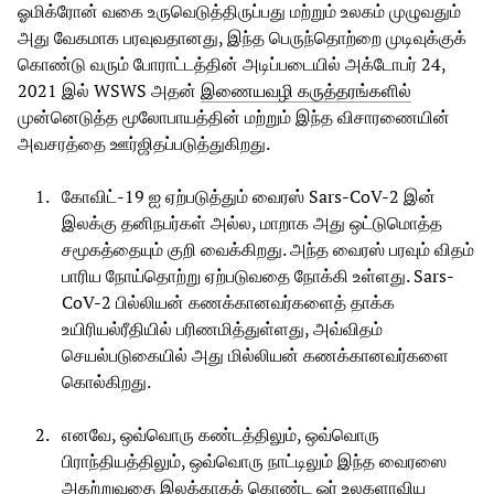
ஓமிக்ரோன் வகை உருவெடுத்திருப்பது மற்றும் உலகம் முழுவதும்
அது வேகமாக பரவுவதானது, இந்த பெருந்தொற்றை முடிவுக்குக்
கொண்டு வரும் போராட்டத்தின் அடிப்படையில் அக்டோபர் 24,
2021 இல் WSWS அதன்
இணையவழி கருத்தரங்களில்
முன்னெடுத்த மூலோபாயத்தின் மற்றும் இந்த விசாரணையின்
அவசரத்தை ஊர்ஜிதப்படுத்துகிறது.
கோவிட்-19 ஐ ஏற்படுத்தும் வைரஸ் Sars-CoV-2 இன்
இலக்கு தனிநபர்கள் அல்ல, மாறாக அது ஒட்டுமொத்த
சமூகத்தையும் குறி வைக்கிறது. அந்த வைரஸ் பரவும் விதம்
பாரிய நோய்தொற்று ஏற்படுவதை நோக்கி உள்ளது. Sars-
CoV-2 பில்லியன் கணக்கானவர்களைத் தாக்க
உயிரியல்ரீதியில் பரிணமித்துள்ளது, அவ்விதம்
செயல்படுகையில் அது மில்லியன் கணக்கானவர்களை
கொல்கிறது.
எனவே, ஒவ்வொரு கண்டத்திலும், ஒவ்வொரு
பிராந்தியத்திலும், ஒவ்வொரு நாட்டிலும் இந்த வைரஸை
அகற்றுவதை இலக்காகக் கொண்ட ஓர் உலகளாவிய