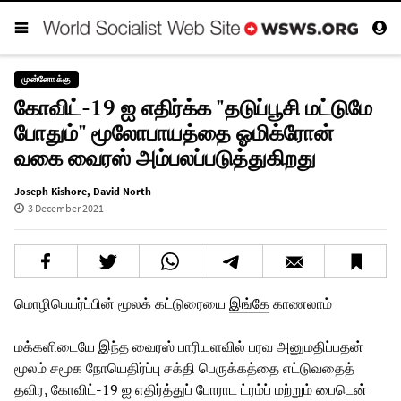
முன்னோக்கு
கோவிட்-19 ஐ எதிர்க்க "தடுப்பூசி மட்டுமே
போதும்" மூலோபாயத்தை ஓமிக்ரோன்
வகை வைரஸ் அம்பலப்படுத்துகிறது
Joseph Kishore
,
David North
3 December 2021
மொழிபெயர்ப்பின் மூலக் கட்டுரையை
இங்கே
காணலாம்
மக்களிடையே இந்த வைரஸ் பாரியளவில் பரவ அனுமதிப்பதன்
மூலம் சமூக நோயெதிர்ப்பு சக்தி பெருக்கத்தை எட்டுவதைத்
தவிர, கோவிட்-19 ஐ எதிர்த்துப் போராட ட்ரம்ப் மற்றும் பைடென்