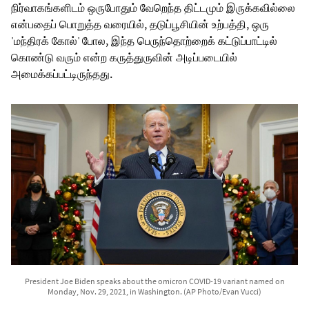
நிர்வாகங்களிடம் ஒருபோதும் வேறெந்த திட்டமும் இருக்கவில்லை
என்பதைப் பொறுத்த வரையில், தடுப்பூசியின் உற்பத்தி, ஒரு
'மந்திரக் கோல்' போல, இந்த பெருந்தொற்றைக் கட்டுப்பாட்டில்
கொண்டு வரும் என்ற கருத்துருவின் அடிப்படையில்
அமைக்கப்பட்டிருந்தது.
President Joe Biden speaks about the omicron COVID-19 variant named on
Monday, Nov. 29, 2021, in Washington. (AP Photo/Evan Vucci)