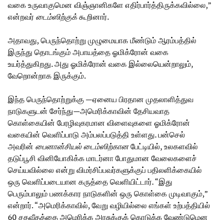
வகை உருவாகுமென விஞ்ஞானிகளே எதிர்பார்த்திருக்கவில்லை,”
என்றவர்
டைம்ஸிற்குக்
கூறினார்.
அதாவது, பெருந்தொற்று முழுமையாக மீண்டும் ஆரம்பத்தில்
இருந்து தொடங்கும் அபாயத்தை ஓமிக்ரோன் வகை
உயர்த்துகிறது. அது ஓமிக்ரோன் வகை இல்லையென்றாலும்,
வேறொன்றாக இருக்கும்.
இந்த பெருந்தொற்றுக்கு —ஏனைய பிரதான முதலாளித்துவ
நாடுகளுடன் சேர்ந்து—அமெரிக்காவின் தேசியவாத
கொள்கையின் பேரழிவுகரமான விளைவுகளை ஓமிக்ரோன்
வகையின் வெளிப்பாடு அம்பலப்படுத்தி உள்ளது. பன்செல்
அவரின்
பைனான்சியல் டைம்ஸிற்கான
பேட்டியில், உலகளவில்
தடுப்பூசி வினியோகிக்க மாடர்னா போதுமான வேலைகளைச்
செய்யவில்லை என்று விமர்சிப்பவர்களுக்குப் பதிலளிக்கையில்
ஒரு வெளிப்படையான கருத்தை வெளியிட்டார். “இது
பெரும்பாலும் பணக்கார நாடுகளின் ஒரு கொள்கை முடிவாகும்,”
என்றார். “அமெரிக்காவில், வேறு வழியில்லை எங்கள் உற்பத்தியில்
60 சதவீதத்தை அமெரிக்க அரசுக்குக் கொடுக்க வேண்டுமென