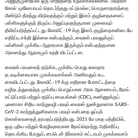
அணுகுமுறையில் ஒரு மாற்றத்தை உருவாக்கவில்லை. 'மந்திரக்
கோல்' மூலோபாயம் தொடர்ந்தது மட்டுமல்ல; பொருளாதாரத்தை
மீண்டும் திறந்து விடுவதற்கும் மற்றும் இளம் குழந்தைகளைப்
பள்ளிகளுக்குத் திரும்ப அனுப்புவதற்குமான முனைவும்
தீவிரப்படுத்தப்பட்டது. கோவிட்-19 க்கு இளம் குழந்தைகளிடையே
எதிர்ப்பு சக்தி இல்லை என்பதற்கும், வைரஸ் பரவலுக்குப்
பள்ளிகள் முக்கிய ஆதாரமாக இருக்கும் என்பதற்குமான
அனைத்து ஆதாரமும் உதறி விடப்பட்டன.
வைரஸ் பரவலைத் தடுக்க, முக்கிய பொது சுகாதார
நடவடிக்கையான முகக்கவசங்கள் அணிவதும் கூட
கைவிடப்பட்டது. கோவிட்-19 க்கு எதிரான போராட்டத்தை
வழிநடத்துவதற்கு முக்கிய பொறுப்பான அரசு ஆணையம், நோய்
கட்டுப்பாடு மற்றும் தடுப்பு மையங்கள் (CDC), கண்ணுக்குப்
புலனாகா சிறிய காற்றுவழி பரவும் வைரஸ் நுண்துகளாக SARS-
CoV-2 காற்றுத்துளிகளாக பரவும் என்பதை ஒப்புக்
கொள்ளவதைத் தாமதப்படுத்தியது. 2021 மே மாத மத்தியில்,
ஒரு புதிய மற்றும் பேரழிவுகரமான நோய்தொற்று அதிகரிப்பு
தொடங்கிய போதும், பைடென் நிர்வாகம் கட்டாயம் முகக்கவசம்