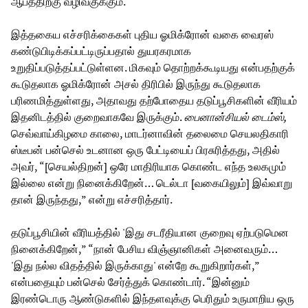
ஆபத்திற்கு வழிவகுக்கும்.
இத்தகைய எச்சரிக்கைகள் புதிய ஓமிக்ரோன் வகை வைரஸ்
கண்டுபிடிக்கப்பட்டிருப்பதால் துயரகரமாக
உறுதிப்படுத்தப்பட்டுள்ளன. மிகவும் தொற்றக்கூடியது என்பதற்குக்
கூடுதலாக ஓமிக்ரோன் அசல் திரிபில் இருந்து கூடுதலாக
பரிணமித்துள்ளது, அதாவது தற்போதைய தடுப்பூசிகளின் வீரியம்
இதனிடத்தில் குறைவாகவே இருக்கும்.
பைனான்சியல் டைம்ஸ்,
செவ்வாய்கிழமை காலை, மாடர்னாவின் தலைமை செயலதிகாரி
ஸ்டீபன் பன்செல் உடனான ஒரு பேட்டியைப் பிரசுரித்தது, அதில்
அவர், “[செயல்திறன்] ஒரே மாதிரியாக கொண்ட எந்த உலகமும்
இல்லை என்று நினைக்கிறேன்… டெல்டா [வகையிலும்] இவ்வாறு
தான் இருந்தது,” என்று எச்சரித்தார்.
தடுப்பூசியின் வீரியத்தில் 'இது சடரீதியான குறைவு ஏற்படுமென
நினைக்கிறேன்,” “நான் பேசிய விஞ்ஞானிகள் அனைவரும்…
'இது நல்ல விதத்தில் இருக்காது' என்றே கூறுகிறார்கள்,”
என்பதையும் பன்செல் சேர்த்துக் கொண்டார். “இன்னும்
இரண்டொரு ஆண்டுகளில் இந்தளவுக்கு பெரிதும் உருமாறிய ஒரு