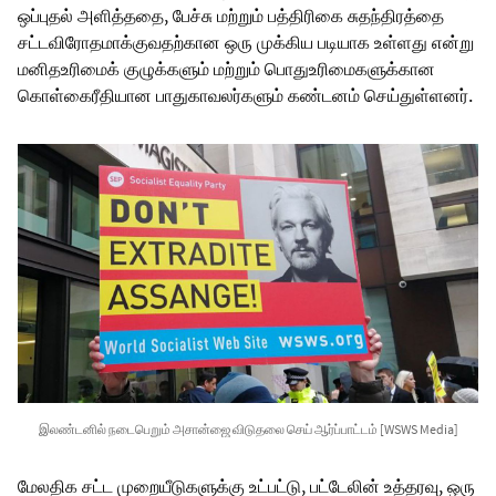
ஒப்புதல் அளித்ததை, பேச்சு மற்றும் பத்திரிகை சுதந்திரத்தை
சட்டவிரோதமாக்குவதற்கான ஒரு முக்கிய படியாக உள்ளது என்று
மனிதஉரிமைக் குழுக்களும் மற்றும் பொதுஉரிமைகளுக்கான
கொள்கைரீதியான பாதுகாவலர்களும் கண்டனம் செய்துள்ளனர்.
இலண்டனில் நடைபெறும் அசான்ஜை விடுதலை செய் ஆர்ப்பாட்டம் [WSWS Media]
மேலதிக சட்ட முறையீடுகளுக்கு உட்பட்டு, பட்டேலின் உத்தரவு, ஒரு