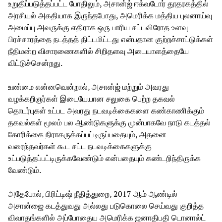
உறுதிப்படுத்தப்பட்ட போதிலும், அசான்ஜ் ஈக்வடோர் தூதரகத்தில்
அரசியல் அகதியாக இருந்தபோது, அமெரிக்க மத்திய புலனாய்வு
அமைப்பு அவருக்கு எதிராக ஒரு பாரிய சட்டவிரோத உளவு
பிரச்சாரத்தை நடத்தத் திட்டமிட்டது என்பதான குற்றச்சாட்டுக்கள்
நீதிமன்ற விசாரணைகளில் சிறிதளவு அடையாளத்தையே
விட்டுச்சென்றது.
உண்மை என்னவென்றால், அசான்ஜ் மற்றும் அவரது
வழக்கறிஞர்கள் இடையேயான சலுகை பெற்ற தகவல்
தொடர்புகள் உட்பட அவரது நடவடிக்கைகளை கண்காணிக்கும்
தகவல்கள் மூலம் பல ஆண்டுகளுக்கு முன்பாகவே நாடு கடத்தல்
கோரிக்கை நிராகருக்கப்பட்டிருப்பதையும், அதனை
வரைந்தவர்கள் கூட சட்ட நடவடிக்கைகளுக்கு
உட்படுத்தப்பட்டிருக்கவேண்டும் என்பதையும் கண்டறிந்திருக்க
வேண்டும்.
அதேபோல், பிரிட்டிஷ் நீதித்துறை, 2017 ஆம் ஆண்டில்
அசான்ஜை கடத்துவது அல்லது படுகொலை செய்வது குறித்த
விவாதங்களில் அப்போதைய அமெரிக்க ஜனாதிபதி டொனால்ட்