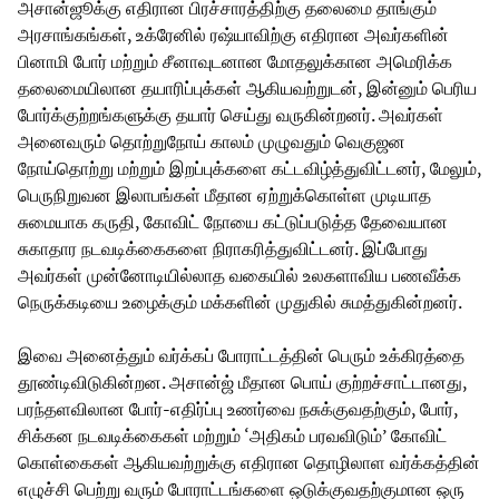
அசான்ஜூக்கு எதிரான பிரச்சாரத்திற்கு தலைமை தாங்கும்
அரசாங்கங்கள், உக்ரேனில் ரஷ்யாவிற்கு எதிரான அவர்களின்
பினாமி போர் மற்றும் சீனாவுடனான மோதலுக்கான அமெரிக்க
தலைமையிலான தயாரிப்புக்கள் ஆகியவற்றுடன், இன்னும் பெரிய
போர்க்குற்றங்களுக்கு தயார் செய்து வருகின்றனர். அவர்கள்
அனைவரும் தொற்றுநோய் காலம் முழுவதும் வெகுஜன
நோய்தொற்று மற்றும் இறப்புக்களை கட்டவிழ்த்துவிட்டனர், மேலும்,
பெருநிறுவன இலாபங்கள் மீதான ஏற்றுக்கொள்ள முடியாத
சுமையாக கருதி, கோவிட் நோயை கட்டுப்படுத்த தேவையான
சுகாதார நடவடிக்கைகளை நிராகரித்துவிட்டனர். இப்போது
அவர்கள் முன்னோடியில்லாத வகையில் உலகளாவிய பணவீக்க
நெருக்கடியை உழைக்கும் மக்களின் முதுகில் சுமத்துகின்றனர்.
இவை அனைத்தும் வர்க்கப் போராட்டத்தின் பெரும் உக்கிரத்தை
தூண்டிவிடுகின்றன. அசான்ஜ் மீதான பொய் குற்றச்சாட்டானது,
பரந்தளவிலான போர்-எதிர்ப்பு உணர்வை நசுக்குவதற்கும், போர்,
சிக்கன நடவடிக்கைகள் மற்றும் ‘அதிகம் பரவவிடும்’ கோவிட்
கொள்கைகள் ஆகியவற்றுக்கு எதிரான தொழிலாள வர்க்கத்தின்
எழுச்சி பெற்று வரும் போராட்டங்களை ஒடுக்குவதற்குமான ஒரு