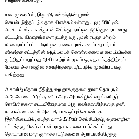
நடைமுறையில், இது நீதிமன்றத்தின் மூலம்
செயல்படுத்தப்படுவதாக விளக்கம் உள்ளது. முழு பிரிட்டிஷ்
அரசியல் ஸ்தாபகத்துடன் சேர்ந்து, நாட்டின் நீதித்துறையானது,
சட்டபூர்வ விவாதங்களை நடத்துவது, முன் நடந்த மற்றும்
நிலைநாட்டப்பட்ட நெறிமுறைகளை புறக்கணிப்பது மற்றும்
சர்வதேச சட்டத்தின் அடிப்படைக் கொள்கைகளை கடைப்பிடிக்க
முற்றிலும் மறுப்பது ஆகியவற்றின் மூலம் ஒரு தசாப்தத்திற்கும்
மேலாக அசான்ஜின் சுதந்திரத்தை பறிப்பதில் முக்கிய பங்கு
வகித்தது.
அசான்ஜ் மீதான நீதித்துறை தாக்குதலை தான் தொடரும்
அதேவேளை, பிரித்தானிய அரசு அசான்ஜின் வழக்கறிஞர்
ரொபின்சனை சட்டவிரோதமாக அது கண்காணித்ததை தனி
நடவடிக்கைகளில் அமைதியாக ஒப்புக்கொண்டது.
இதற்கிடையில், கடந்த வாரம்
El Pais
செய்தியிதழ், அசான்ஜின்
சட்டக்குழுவினர் சட்டவிரோதமாக உளவு பார்க்கப்பட்டது
தொடர்பான மற்ற குற்றச்சாட்டுக்களை ஆராய்வதிலிருந்து