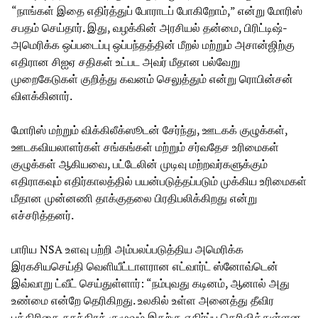
“நாங்கள் இதை எதிர்த்துப் போராடப் போகிறோம்,” என்று மோரிஸ்
சபதம் செய்தார். இது, வழக்கின் அரசியல் தன்மை, பிரிட்டிஷ்-
அமெரிக்க ஒப்படைப்பு ஒப்பந்தத்தின் மீறல் மற்றும் அசான்ஜிற்கு
எதிரான சிஐஏ சதிகள் உட்பட அவர் மீதான பல்வேறு
முறைகேடுகள் குறித்து கவனம் செலுத்தும் என்று ரொபின்சன்
விளக்கினார்.
மோரிஸ் மற்றும் விக்கிலீக்ஸூடன் சேர்ந்து, ஊடகக் குழுக்கள்,
ஊடகவியலாளர்கள் சங்கங்கள் மற்றும் சர்வதேச உரிமைகள்
குழுக்கள் ஆகியவை, பட்டேலின் முடிவு மற்றவர்களுக்கும்
எதிராகவும் எதிர்காலத்தில் பயன்படுத்தப்படும் முக்கிய உரிமைகள்
மீதான முன்னணி தாக்குதலை பிரதிபலிக்கிறது என்று
எச்சரித்தனர்.
பாரிய NSA உளவு பற்றி அம்பலப்படுத்திய அமெரிக்க
இரகசியசெய்தி வெளியீட்டாளரான எட்வார்ட் ஸ்னோவ்டென்
இவ்வாறு ட்வீட் செய்துள்ளார்: “நம்புவது கடினம், ஆனால் அது
உண்மை என்றே தெரிகிறது. உலகில் உள்ள அனைத்து தீவிர
பத்திரிகை சுதந்திரக் குழுவும் இதற்கு எதிர்ப்பு தெரிவித்துள்ளன.