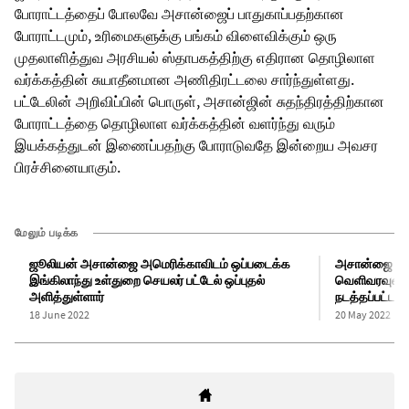
போராட்டத்தைப் போலவே அசான்ஜைப் பாதுகாப்பதற்கான
போராட்டமும், உரிமைகளுக்கு பங்கம் விளைவிக்கும் ஒரு
முதலாளித்துவ அரசியல் ஸ்தாபகத்திற்கு எதிரான தொழிலாள
வர்க்கத்தின் சுயாதீனமான அணிதிரட்டலை சார்ந்துள்ளது.
பட்டேலின் அறிவிப்பின் பொருள், அசான்ஜின் சுதந்திரத்திற்கான
போராட்டத்தை தொழிலாள வர்க்கத்தின் வளர்ந்து வரும்
இயக்கத்துடன் இணைப்பதற்கு போராடுவதே இன்றைய அவசர
பிரச்சினையாகும்.
மேலும் படிக்க
ஜூலியன் அசான்ஜை அமெரிக்காவிடம் ஒப்படைக்க
அசான்ஜை எந்த
இங்கிலாந்து உள்துறை செயலர் பட்டேல் ஒப்புதல்
வெளிவரவுள்ள 
அளித்துள்ளார்
நடத்தப்பட்டது
18 June 2022
20 May 2022