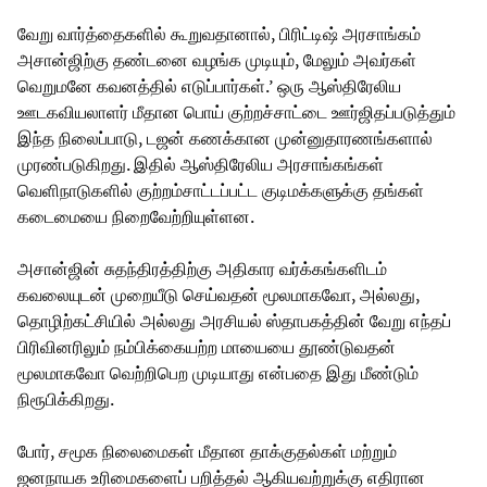
வேறு வார்த்தைகளில் கூறுவதானால், பிரிட்டிஷ் அரசாங்கம்
அசான்ஜிற்கு தண்டனை வழங்க முடியும், மேலும் அவர்கள்
வெறுமனே கவனத்தில் எடுப்பார்கள்.’ ஒரு ஆஸ்திரேலிய
ஊடகவியலாளர் மீதான பொய் குற்றச்சாட்டை ஊர்ஜிதப்படுத்தும்
இந்த நிலைப்பாடு, டஜன் கணக்கான முன்னுதாரணங்களால்
முரண்படுகிறது. இதில் ஆஸ்திரேலிய அரசாங்கங்கள்
வெளிநாடுகளில் குற்றம்சாட்டப்பட்ட குடிமக்களுக்கு தங்கள்
கடைமையை நிறைவேற்றியுள்ளன.
அசான்ஜின் சுதந்திரத்திற்கு அதிகார வர்க்கங்களிடம்
கவலையுடன் முறையீடு செய்வதன் மூலமாகவோ, அல்லது,
தொழிற்கட்சியில் அல்லது அரசியல் ஸ்தாபகத்தின் வேறு எந்தப்
பிரிவினரிலும் நம்பிக்கையற்ற மாயையை தூண்டுவதன்
மூலமாகவோ வெற்றிபெற முடியாது என்பதை இது மீண்டும்
நிரூபிக்கிறது.
போர், சமூக நிலைமைகள் மீதான தாக்குதல்கள் மற்றும்
ஜனநாயக உரிமைகளைப் பறித்தல் ஆகியவற்றுக்கு எதிரான