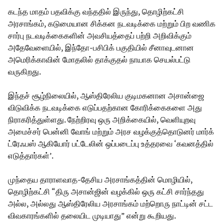
கடந்த மாதம் பதவிக்கு வந்ததில் இருந்து, தொழிற்கட்சி
அரசாங்கம், கடுமையான சிக்கன நடவடிக்கை மற்றும் பிற வணிக
சார்பு நடவடிக்கைகளின் அவசியத்தைப் பற்றி அறிவிக்கும்
அதேவேளையில், இந்தோ-பசிபிக் பகுதியில் சீனாவுடனான
அமெரிக்காவின் மோதலில் தாக்குதல் நாயாக செயல்பட்டு
வருகிறது.
இந்தச் சூழ்நிலையில், ஆஸ்திரேலிய குடிமகனான அசான்ஜை
விடுவிக்க நடவடிக்கை எடுப்பதற்கான கோரிக்கைகளை அது
நிராகரித்துள்ளது. நேற்றிரவு ஒரு அறிக்கையில், வெளியுறவு
அமைச்சர் பென்னி வோங் மற்றும் அரச வழக்குத்தொடுனர் மார்க்
ட்ரேஃபஸ் ஆகியோர் பட்டேலின் ஒப்படைப்பு உத்தரவை ‘கவனத்தில்
எடுத்தார்கள்’.
முந்தைய தாராளவாத-தேசிய அரசாங்கத்தின் மொழியில்,
தொழிற்கட்சி “திரு அசான்ஜின் வழக்கில் ஒரு கட்சி சார்ந்தது
அல்ல, அல்லது ஆஸ்திரேலிய அரசாங்கம் மற்றொரு நாட்டின் சட்ட
விவகாரங்களில் தலையிட முடியாது” என்று கூறியது.