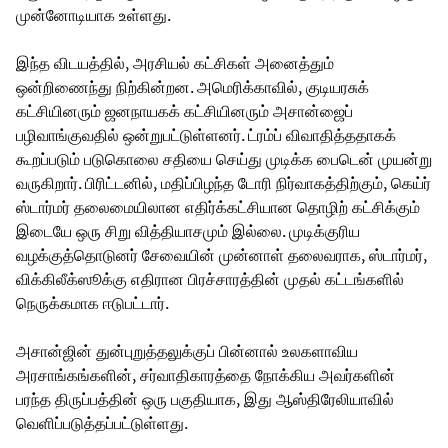
முன்னோடியாக உள்ளது.
இந்த விடயத்தில், அரசியல் கட்சிகள் அனைத்தும்
ஒன்றிணைந்து நிற்கின்றன. அமெரிக்காவில், குடியரசுக்
கட்சியினரும் ஜனநாயகக் கட்சியினரும் அசான்ஜைப்
பழிவாங்குவதில் ஒன்றுபட்டுள்ளனர். ட்ரம்ப் விவாதித்ததாகக்
கூறப்படும் படுகொலை சதியை செய்து முடிக்க பைடென் முயன்று
வருகிறார். பிரிட்டனில், மதிப்பிழந்த டோரி நிர்வாகத்திற்கும், கெய்ர்
ஸ்டார்மர் தலைமையிலான எதிர்க்கட்சியான தொழிற் கட்சிக்கும்
இடையே ஒரு சிறு வித்தியாசமும் இல்லை. முடிக்குரிய
வழக்குத்தொடுனர் சேவையின் முன்னாள் தலைவராக, ஸ்டார்மர்,
விக்கிலீக்ஸூக்கு எதிரான பிரச்சாரத்தின் முதல் கட்டங்களில்
நெருக்கமாக ஈடுபட்டார்.
அசான்ஜின் துன்புறுத்தலுக்குப் பின்னால் உலகளாவிய
அரசாங்கங்களின், சர்வாதிகாரத்தை நோக்கிய அவர்களின்
பரந்த திருப்பத்தின் ஒரு பகுதியாக, இது ஆஸ்திரேலியாவில்
வெளிப்படுத்தப்பட்டுள்ளது.