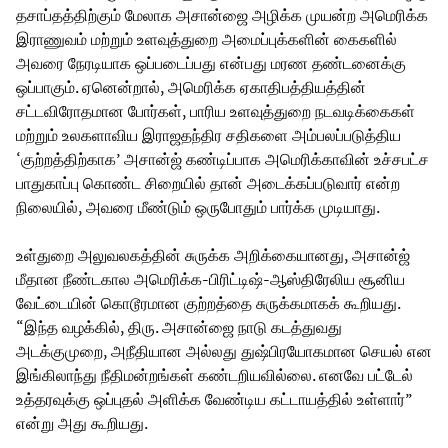
தசாப்தத்திற்கும் மேலாக அசான்ஜை அழிக்க முயன்ற அமெரிக்க
இராணுவம் மற்றும் உளவுத்துறை அமைப்புக்களின் கைகளில்
அவரை நேரடியாக ஒப்படைப்பது என்பது மரண தண்டனைக்கு
ஒப்பாகும். ஏனென்றால், அமெரிக்க ஏகாதிபத்தியத்தின்
சட்டவிரோதமான போர்கள், பாரிய உளவுத்துறை நடவடிக்கைகள்
மற்றும் உலகளாவிய இராஜதந்திர சதிகளை அம்பலப்படுத்திய
‘குற்றத்திற்காக’ அசான்ஜ் கண்டிப்பாக அமெரிக்காவின் உச்சபட்ச
பாதுகாப்பு கொண்ட சிறையில் தான் அடைக்கப்படுவார் என்ற
நிலையில், அவரை மீண்டும் ஒருபோதும் பார்க்க முடியாது.
உள்துறை அலுவலகத்தின் சுருக்க அறிக்கையானது, அசான்ஜ்
மீதான நீண்டகால அமெரிக்க-பிரிட்டிஷ்-ஆஸ்திரேலிய சூனிய
வேட்டையின் கொடூரமான குற்றத்தை சுருக்கமாகக் கூறியது.
“இந்த வழக்கில், திரு. அசான்ஜை நாடு கடத்துவது
அடக்குமுறை, அநீதியான அல்லது துஷ்பிரயோகமான செயல் என
இங்கிலாந்து நீதிமன்றங்கள் கண்டறியவில்லை. எனவே பட்டேல்
உத்தரவுக்கு ஒப்புதல் அளிக்க வேண்டிய கட்டாயத்தில் உள்ளார்”
என்று அது கூறியது.