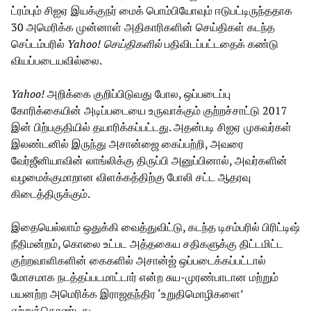
ட்ரம்பும் சிஐஏ இயக்குநர் மைக் பொம்பியோவும் ஈடுபட்டிருந்ததாக
30 அமெரிக்க முன்னாள் அதிகாரிகளின் செய்திகள் கடந்த
செப்டம்பரில்
Yahoo! செய்திகளில்
பதிவிடப்பட்டதைக் கண்டு
வியப்படையவில்லை.
Yahoo!
அறிக்கை குறிப்பிடுவது போல, ஒப்படைப்பு
கோரிக்கையின் அடிப்படையை உருவாக்கும் குற்றச்சாட்டு 2017
இன் பிற்பகுதியில் தயாரிக்கப்பட்டது. அதன்படி சிஐஏ முகவர்கள்
இலண்டனில் இருந்து அசான்ஜை கைப்பற்றி, அவரை
வேர்ஜீனியாவின் லாங்லிக்கு திருப்பி அனுப்பினால், அவர்களின்
வழமைக்குமாறான விளக்கத்திற்கு போலி சட்ட ஆதரவு
கிடைத்திருக்கும்.
இதையெல்லாம் ஒதுக்கி வைத்துவிட்டு, கடந்த டிசம்பரில் பிரிட்டிஷ்
நீதிமன்றம், கொலை உட்பட அத்தகைய சதிகளுக்கு திட்டமிட்ட
குற்றவாளிகளின் கைகளில் அசான்ஜ் ஒப்படைக்கப்பட்டால்
மோசமாக நடத்தப்படமாட்டார் என்ற சுய-முரண்பாடான மற்றும்
பயனற்ற அமெரிக்க இராஜதந்திர ‘உறுதிமொழிகளை’
ஏற்றுக்கொண்டது.