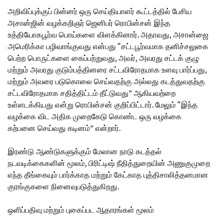
அறிவிப்புக்குப் பின்னர் ஒரு செய்தியாளர் கூட்டத்தில் பேசிய
அசான்ஜின் வழக்கறிஞர் ஜெனிபர் ரொபின்சன் இந்த
உத்தியோகபூர்வ பொய்களை விளக்கினார். அதாவது, அசான்ஜை
அமெரிக்கா பழிவாங்குவது என்பது “சட்டபூர்வமாக தனிச்சலுகை
பெற்ற பொருட்களை கைப்பற்றுவது, அவர், அவரது சட்டக் குழு
மற்றும் அவரது குடும்பத்தினரை சட்டவிரோதமாக உளவு பார்ப்பது,
மற்றும் அவரை படுகொலை செய்வதற்கு அல்லது கடத்துவதற்கு
சட்டவிரோதமாக சதித்திட்டம் தீட்டுவது” ஆகியவற்றை
உள்ளடக்கியது என்று ரொபின்சன் குறிப்பிட்டார். மேலும் “இந்த
வழக்கை விட அதிக முறைகேடு கொண்ட ஒரு வழக்கை
கற்பனை செய்வது கடினம்” என்றார்.
இரண்டு ஆண்டுகளுக்கும் மேலான நாடு கடத்தல்
நடவடிக்கைகளின் மூலம், பிரிட்டிஷ் நீதித்துறையின் அணுகுமுறை
எந்த தீங்கையும் பார்க்காத மற்றும் கேட்காத புத்திசாலித்தனமான
குரங்குகளை நினைவுபடுத்துகிறது.
ஒளிப்பதிவு மற்றும் புகைப்பட ஆதாரங்கள் மூலம்