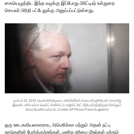
கையெழுத்திட இந்த வழக்கு இப்போது பிரிட்டிஷ் உள்துறை
செயலர் பிரிதி பட்டேலுக்கு அனுப்பப்பட்டுள்ளது.
டிசம்பர் 20, 2019, வெள்ளிக்கிழமை, விக்கிலீக்ஸ் ஸ்தாபகர் ஜூலியன் அசான்ஜ்
இலண்டனில் உள்ள வெஸ்ட்மினிஸ்டர் மாஜிஸ்ட்ரேட் நீதிமன்றத்திற்குச் செல்லும்
சிறை வேனில் உள்ளார். (Credit: AP Photo/Frank Augstein)
ஒரு ஊடகவியலாளராக, அமெரிக்கா மற்றும் அதன் நட்பு
நாடுகளின் போர்க்குற்றங்கள், மனித உரிமை மீறல்கள் மற்றும்