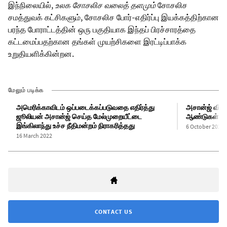
இந்நிலையில்,
உலக சோசலிச வலைத் தளமும்
சோசலிச
சமத்துவக் கட்சிகளும், சோசலிச போர்-எதிர்ப்பு இயக்கத்திற்கான
பரந்த போராட்டத்தின் ஒரு பகுதியாக இந்தப் பிரச்சாரத்தை
கட்டமைப்பதற்கான தங்கள் முயற்சிகளை இரட்டிப்பாக்க
உறுதியளிக்கின்றன.
மேலும் படிக்க
அமெரிக்காவிடம் ஒப்படைக்கப்படுவதை எதிர்த்து
அசான்ஜ் விக்
ஜூலியன் அசான்ஜ் செய்த மேல்முறையீட்டை
ஆண்டுகள்
இங்கிலாந்து உச்ச நீதிமன்றம் நிராகரித்தது
6 October 2021
16 March 2022
CONTACT US