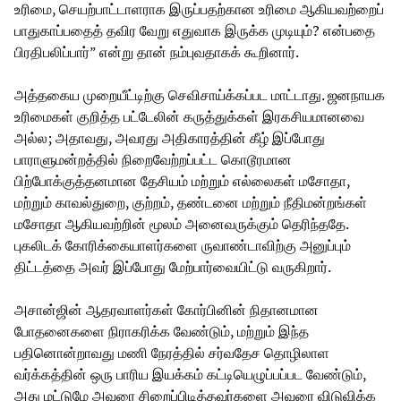
உரிமை, செயற்பாட்டாளராக இருப்பதற்கான உரிமை ஆகியவற்றைப்
பாதுகாப்பதைத் தவிர வேறு எதுவாக இருக்க முடியும்? என்பதை
பிரதிபலிப்பார்” என்று தான் நம்புவதாகக் கூறினார்.
அத்தகைய முறையீட்டிற்கு செவிசாய்க்கப்பட மாட்டாது. ஜனநாயக
உரிமைகள் குறித்த பட்டேலின் கருத்துக்கள் இரகசியமானவை
அல்ல; அதாவது, அவரது அதிகாரத்தின் கீழ் இப்போது
பாராளுமன்றத்தில் நிறைவேற்றப்பட்ட கொடூரமான
பிற்போக்குத்தனமான தேசியம் மற்றும் எல்லைகள் மசோதா,
மற்றும் காவல்துறை, குற்றம், தண்டனை மற்றும் நீதிமன்றங்கள்
மசோதா ஆகியவற்றின் மூலம் அனைவருக்கும் தெரிந்ததே.
புகலிடக் கோரிக்கையாளர்களை ருவாண்டாவிற்கு அனுப்பும்
திட்டத்தை அவர் இப்போது மேற்பார்வையிட்டு வருகிறார்.
அசான்ஜின் ஆதரவாளர்கள் கோர்பினின் நிதானமான
போதனைகளை நிராகரிக்க வேண்டும், மற்றும் இந்த
பதினொன்றாவது மணி நேரத்தில் சர்வதேச தொழிலாள
வர்க்கத்தின் ஒரு பாரிய இயக்கம் கட்டியெழுப்பப்பட வேண்டும்,
அது மட்டுமே அவரை சிறைப்பிடித்தவர்களை அவரை விடுவிக்க