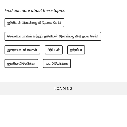
Find out more about these topics:
ஜூலியன் அசான்ஜை விடுதலை செய்!
செல்சியா மானிங் மற்றும் ஜூலியன் அசான்ஜை விடுதலை செய்!
ஜனநாயக உரிமைகள்
பிரிட்டன்
ஐரோப்பா
ஐக்கிய-அமெரிக்கா
வட அமெரிக்கா
LOADING