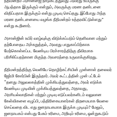
நீதிமன்றம் அசான்ஜை நாடுகடத்துவது அவரது உயிருக்கு
ஆபத்தாக இருக்கும் என்றும், அவருக்கு மரண தண்டனை
விதிப்பதாக இருக்கும் என்று முடிவு செய்தது. இப்போது அந்த
மரண தண்டனையை வழங்க நீதிமன்றம் உத்தரவிட்டுள்ளது”
என்று கூறினார்.
அசான்ஜின் உயிர் வாழ்வுக்கு விடுக்கப்படும் தெளிவான மற்றும்
தற்போதைய அச்சுறுத்தல், அவரது பாதுகாப்பிற்காக
மேற்கொள்ளப்பட வேண்டிய பிரச்சாரத்திற்கு தீவிரமாக
பரிசீலிப்பதற்கான மிகுந்த அவசரத்தை உருவாக்குகிறது.
நீதிமன்றத்திற்கு வெளியே தொழிற்கட்சியின் முன்னாள் தலைவர்
ஜேர்மி கோர்பின் இருந்தார். அவர் கூட்டத்தின் முன் பட்டேல்
“தனது அலுவலகத்தின் முக்கியத்துவத்தை, அவர் எடுக்க
வேண்டிய முடிவின் முக்கியத்துவத்தை, அதாவது,
அரசியல்வாதிகள் மற்றும் முடிவு எடுப்பவர்களிடம் வலுவான
கேள்விகளை எழுப்பி, பத்திரிகையாளர்கள் திறமையாக வேலை
செய்வதை விட எது ஜனநாயகமாக இருக்க முடியும்? மேலும்,
ஜனநாயகம் என்பது பேசும் உரிமை, அறியும் உரிமை, ஒன்றுகூடும்