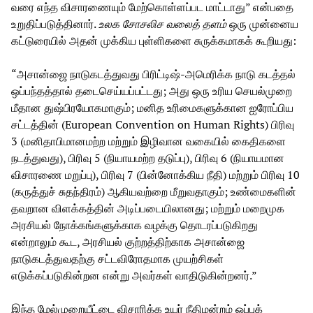
வரை எந்த விசாரணையும் மேற்கொள்ளப்பட மாட்டாது” என்பதை
உறுதிப்படுத்தினார்.
உலக சோசலிச வலைத் தளம்
ஒரு முன்னைய
கட்டுரையில் அதன் முக்கிய புள்ளிகளை சுருக்கமாகக் கூறியது:
“அசான்ஜை நாடுகடத்துவது பிரிட்டிஷ்-அமெரிக்க நாடு கடத்தல்
ஒப்பந்தத்தால் தடைசெய்யப்பட்டது; அது ஒரு உரிய செயல்முறை
மீதான துஷ்பிரயோகமாகும்; மனித உரிமைகளுக்கான ஐரோப்பிய
சட்டத்தின் (European Convention on Human Rights) பிரிவு
3 (மனிதாபிமானமற்ற மற்றும் இழிவான வகையில் கைதிகளை
நடத்துவது), பிரிவு 5 (நியாயமற்ற தடுப்பு), பிரிவு 6 (நியாயமான
விசாரணை மறுப்பு), பிரிவு 7 (பின்னோக்கிய நீதி) மற்றும் பிரிவு 10
(கருத்துச் சுதந்திரம்) ஆகியவற்றை மீறுவதாகும்; உண்மைகளின்
தவறான விளக்கத்தின் அடிப்படையிலானது; மற்றும் மறைமுக
அரசியல் நோக்கங்களுக்காக வழக்கு தொடரப்படுகிறது
என்றாலும் கூட, அரசியல் குற்றத்திற்காக அசான்ஜை
நாடுகடத்துவதற்கு சட்டவிரோதமாக முயற்சிகள்
எடுக்கப்படுகின்றன என்று அவர்கள் வாதிடுகின்றனர்.”
இந்த மேல்முறையீட்டை விசாரிக்க உயர் நீதிமன்றம் ஒப்புக்