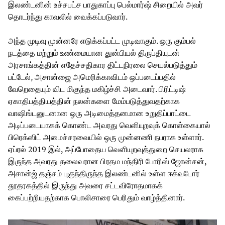
இலண்டனின் உச்சபட்ச பாதுகாப்பு பெல்மார்ஷ் சிறையில் அவர்
தொடர்ந்து காவலில் வைக்கப்படுவார்.
அந்த முடிவு முன்னரே எடுக்கப்பட்ட முடிவாகும். ஒரு கும்பல்
நடத்தை மற்றும் உண்மையான துன்பியல் திருப்தியுடன்
அரசாங்கத்தின் எதேச்சதிகார திட்டநிரலை செயல்படுத்தும்
பட்டேல், அசான்ஜை அமெரிக்காவிடம் ஒப்படைப்பதில்
வேறெதையும் விட மிகுந்த மகிழ்ச்சி அடைவார். பிரிட்டிஷ்
ஏகாதிபத்தியத்தின் நலன்களை மேம்படுத்துவதற்காக
வாஷிங்டனுடனான ஒரு அடிமைத்தனமான உறுதிப்பாட்டை
அடிப்படையாகக் கொண்ட அவரது வெளியுறவுக் கொள்கையால்
பிரெக்ஸிட் அமைச்சரவையில் ஒரு முன்னணி நபராக உள்ளார்.
ஏப்ரல் 2019 இல், அப்போதைய வெளியுறவுத்துறை செயலராக
இருந்த அவரது தலைவரான பிரதம மந்திரி போரிஸ் ஜோன்சன்,
அசான்ஜ் தஞ்சம் புகுந்திருந்த இலண்டனில் உள்ள ஈக்வடோர்
தூதரகத்தில் இருந்து அவரை சட்டவிரோதமாகக்
கைப்பற்றியதற்காக பொலிசாரை பெரிதும் வாழ்த்தினார்.