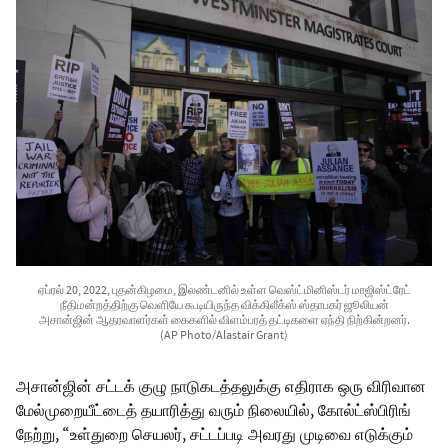
ஏப்ரல் 20, 2022, புதன்கிழமை, இலண்டனில் உள்ள வெஸ்ட்மினிஸ்டர் மாஜிஸ்ட்ரேட்
நீதிமன்றத்திற்கு வெளியே கூடியிருந்த விக்கிலீக்ஸ் ஸ்தாபகர் ஜூலியன்
அசான்ஜின் ஆதரவாளர்கள் கைகளில் விளம்பரத் தட்டிகளை ஏந்தி நிற்கின்றனர்.
(AP Photo/Alastair Grant)
அசான்ஜின் சட்டக் குழு நாடுகடத்தலுக்கு எதிராக ஒரு விரிவான
மேல்முறையீட்டைத் தயாரித்து வரும் நிலையில், கோல்ட்ஸ்பிரிங்
நேற்று, “உள்துறை செயலர், சட்டப்படி அவரது முடிவை எடுக்கும்