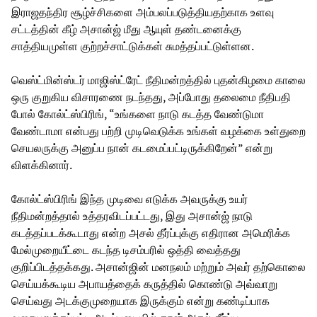
இராஜதந்திர சூழ்ச்சிகளை அம்பலப்படுத்தியதற்காக உளவு
சட்டத்தின் கீழ் அசான்ஜ் மீது ஆயுள் தண்டனைக்கு
சாத்தியமுள்ள குற்றச்சாட்டுக்கள் சுமத்தப்பட்டுள்ளன.
வெஸ்ட்மின்ஸ்டர் மாஜிஸ்ட்ரேட் நீதிமன்றத்தில் புதன்கிழமை காலை
ஒரு குறுகிய விசாரணை நடந்தது, அப்போது தலைமை நீதிபதி
போல் கோல்ட்ஸ்பிரிங், “உங்களை நாடு கடத்த வேண்டுமா
வேண்டாமா என்பது பற்றி முடிவெடுக்க உங்கள் வழக்கை உள்துறை
செயலருக்கு அனுப்ப நான் கடமைப்பட்டிருக்கிறேன்” என்று
விளக்கினார்.
கோல்ட்ஸ்பிரிங் இந்த முடிவை எடுக்க அவருக்கு உயர்
நீதிமன்றத்தால் உத்தரவிடப்பட்டது, இது அசான்ஜ் நாடு
கடத்தப்படக்கூடாது என்ற அசல் தீர்ப்புக்கு எதிரான அமெரிக்க
மேல்முறையீட்டை கடந்த டிசம்பரில் ஒத்தி வைத்தது
குறிப்பிடத்தக்கது. அசான்ஜின் மனநலம் மற்றும் அவர் தற்கொலை
செய்யக்கூடிய அபாயத்தைக் கருத்தில் கொண்டு அவ்வாறு
செய்வது அடக்குமுறையாக இருக்கும் என்று கண்டிப்பாக