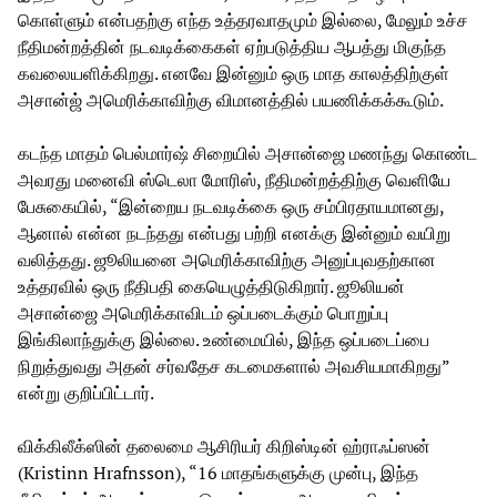
கொள்ளும் என்பதற்கு எந்த உத்தரவாதமும் இல்லை, மேலும் உச்ச
நீதிமன்றத்தின் நடவடிக்கைகள் ஏற்படுத்திய ஆபத்து மிகுந்த
கவலையளிக்கிறது. எனவே இன்னும் ஒரு மாத காலத்திற்குள்
அசான்ஜ் அமெரிக்காவிற்கு விமானத்தில் பயணிக்கக்கூடும்.
கடந்த மாதம் பெல்மார்ஷ் சிறையில் அசான்ஜை மணந்து கொண்ட
அவரது மனைவி ஸ்டெலா மோரிஸ், நீதிமன்றத்திற்கு வெளியே
பேசுகையில், “இன்றைய நடவடிக்கை ஒரு சம்பிரதாயமானது,
ஆனால் என்ன நடந்தது என்பது பற்றி எனக்கு இன்னும் வயிறு
வலித்தது. ஜூலியனை அமெரிக்காவிற்கு அனுப்புவதற்கான
உத்தரவில் ஒரு நீதிபதி கையெழுத்திடுகிறார். ஜூலியன்
அசான்ஜை அமெரிக்காவிடம் ஒப்படைக்கும் பொறுப்பு
இங்கிலாந்துக்கு இல்லை. உண்மையில், இந்த ஒப்படைப்பை
நிறுத்துவது அதன் சர்வதேச கடமைகளால் அவசியமாகிறது”
என்று குறிப்பிட்டார்.
விக்கிலீக்ஸின் தலைமை ஆசிரியர் கிறிஸ்டின் ஹ்ராஃப்ஸன்
(Kristinn Hrafnsson), “16 மாதங்களுக்கு முன்பு, இந்த