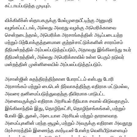
கட்டாயப்படுத்த முடியும்.
விக்கிலீக்ஸ் ஸ்தாபகருக்கு மேல்முறையீட்டிற்கு அனுமதி
வழங்கப்பட்டால், அல்லது அவரது வழக்கு அமெரிக்காவை
சென்றடைந்தால், அமெரிக்க அரசாங்கத்தின் அடிப்படையற்ற
மற்றும் பிற்போக்குத்தனமான குற்றச்சாட்டுக்களின் சாராம்சம்
நீதிமன்றத்தில் அம்பலப்படுத்தப்படும், அதாவது இங்கிலாந்து உயர்
நீதிமன்றத்தின், அல்லது அமெரிக்காவில் உள்ள பெரும் நடுவர்
மன்றத்தின் முன்னிலையில் அம்பலப்படுத்தப்படும்.
அசான்ஜின் சுதந்திரத்திற்கான போராட்டம் என்பது டோரி
அரசாங்கம் மற்றும் பைடென் நிர்வாகத்திற்கு எதிராக மட்டுமல்ல,
அவரை தனிமைப்படுத்துவதற்கு தீவிரமாக பாடுபட்ட
அனைவருக்கும் எதிராக அரசியல் ரீதியாக சவால் விடுவதாகும்.
இங்கிலாந்தில் இது, தொழிற்கட்சி, தொழிற்சங்கங்கள், மற்றும்
போலி-இடதுகள், அடையாள அரசியல் மற்றும் தாராளவாத
அமைப்புகளின் பரந்த சூழல், மற்றும் அவருக்கு எதிரான அவதூறு
பிரச்சாரத்தில் இணைந்த
கார்டியன்
போன்ற வெளியீடுகளையும்