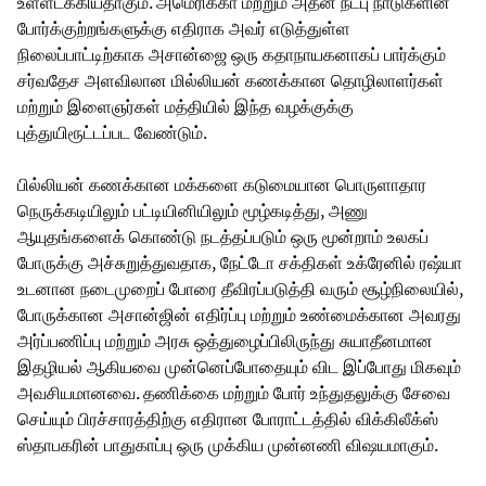
உள்ளடக்கியதாகும். அமெரிக்கா மற்றும் அதன் நட்பு நாடுகளின்
போர்க்குற்றங்களுக்கு எதிராக அவர் எடுத்துள்ள
நிலைப்பாட்டிற்காக அசான்ஜை ஒரு கதாநாயகனாகப் பார்க்கும்
சர்வதேச அளவிலான மில்லியன் கணக்கான தொழிலாளர்கள்
மற்றும் இளைஞர்கள் மத்தியில் இந்த வழக்குக்கு
புத்துயிரூட்டப்பட வேண்டும்.
பில்லியன் கணக்கான மக்களை கடுமையான பொருளாதார
நெருக்கடியிலும் பட்டியினியிலும் மூழ்கடித்து, அணு
ஆயுதங்களைக் கொண்டு நடத்தப்படும் ஒரு மூன்றாம் உலகப்
போருக்கு அச்சுறுத்துவதாக, நேட்டோ சக்திகள் உக்ரேனில் ரஷ்யா
உடனான நடைமுறைப் போரை தீவிரப்படுத்தி வரும் சூழ்நிலையில்,
போருக்கான அசான்ஜின் எதிர்ப்பு மற்றும் உண்மைக்கான அவரது
அர்ப்பணிப்பு மற்றும் அரசு ஒத்துழைப்பிலிருந்து சுயாதீனமான
இதழியல் ஆகியவை முன்னெப்போதையும் விட இப்போது மிகவும்
அவசியமானவை. தணிக்கை மற்றும் போர் உந்துதலுக்கு சேவை
செய்யும் பிரச்சாரத்திற்கு எதிரான போராட்டத்தில் விக்கிலீக்ஸ்
ஸ்தாபகரின் பாதுகாப்பு ஒரு முக்கிய முன்னணி விஷயமாகும்.