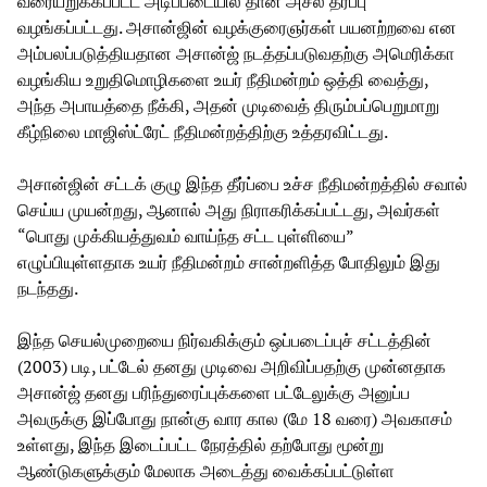
வரையறுக்கப்பட்ட அடிப்படையில் தான் அசல் தீர்ப்பு
வழங்கப்பட்டது. அசான்ஜின் வழக்குரைஞர்கள் பயனற்றவை என
அம்பலப்படுத்தியதான அசான்ஜ் நடத்தப்படுவதற்கு அமெரிக்கா
வழங்கிய உறுதிமொழிகளை உயர் நீதிமன்றம் ஒத்தி வைத்து,
அந்த அபாயத்தை நீக்கி, அதன் முடிவைத் திரும்பப்பெறுமாறு
கீழ்நிலை மாஜிஸ்ட்ரேட் நீதிமன்றத்திற்கு உத்தரவிட்டது.
அசான்ஜின் சட்டக் குழு இந்த தீர்ப்பை உச்ச நீதிமன்றத்தில் சவால்
செய்ய முயன்றது, ஆனால் அது நிராகரிக்கப்பட்டது, அவர்கள்
“பொது முக்கியத்துவம் வாய்ந்த சட்ட புள்ளியை”
எழுப்பியுள்ளதாக உயர் நீதிமன்றம் சான்றளித்த போதிலும் இது
நடந்தது.
இந்த செயல்முறையை நிர்வகிக்கும் ஒப்படைப்புச் சட்டத்தின்
(2003) படி, பட்டேல் தனது முடிவை அறிவிப்பதற்கு முன்னதாக
அசான்ஜ் தனது பரிந்துரைப்புக்களை பட்டேலுக்கு அனுப்ப
அவருக்கு இப்போது நான்கு வார கால (மே 18 வரை) அவகாசம்
உள்ளது, இந்த இடைப்பட்ட நேரத்தில் தற்போது மூன்று
ஆண்டுகளுக்கும் மேலாக அடைத்து வைக்கப்பட்டுள்ள