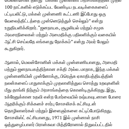
மெலன்சோன் தனது “மக்கள் முன்னணி அரசாங்கத்தின் முதல்
100 நாட்களில் எடுக்கப்பட வேண்டிய நடவடிக்கைகளைப்
பட்டியலிட்டு, மக்கள் முன்னணி கூட்டணி இப்போது ஒரு
வேலைத்திட்டத்தை முன்னெடுத்துச் செல்லும்” என்று
உறுதியளிக்கிறார். “ஜனநாயக, சூழலியல் மற்றும் சமூக
அவசரநிலைகள் மற்றும் அமைதிக்கு பதிலளிக்கும் வகையில்
ஆட்சி செய்வதே எங்களது நோக்கம்” என்று அவர் மேலும்
கூறுகிறார்.
ஆனால், மெலன்சோனின் மக்கள் முன்னணியானது, அமைதி
மற்றும் ஜனநாயகத்திற்கான சக்தி அல்ல. மாறாக, இந்த மக்கள்
முன்னணியின் முன்னோக்கு, பிரெஞ்சு ஏகாதிபத்தியத்தின்
நலன்களைப் பாதுகாக்கும் முதலாளித்துவ சொத்து உறவுகளின்
மீது தாங்கி நிற்கும் அரசாங்கத்தை கொண்டிருக்கிறது. இது,
உக்ரேனுக்கான உதவி என்ற போர்வையில் ரஷ்யாவுடனான போரை
ஆதரிக்கும் சிக்கனச் சார்பு சோசலிசக் கட்சியுடன்
தொழிலாளர்கள் மற்றும் இளைஞர்களை கட்டிப்போடுகிறது.
சோசலிஸ்ட் கட்சியானது, 1971 இல் முன்னாள் நாசி
ஒத்துழைப்பாளர் பிரான்சுவா மித்திரோனால் நிறுவப்பட்டதில்