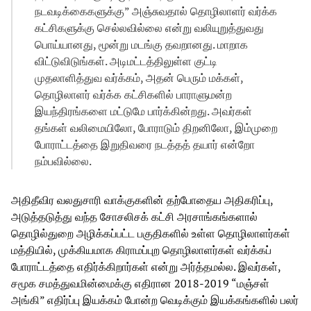
நடவடிக்கைகளுக்கு” அஞ்சுவதால் தொழிலாளர் வர்க்க
கட்சிகளுக்கு செல்லவில்லை என்று வலியுறுத்துவது
பொய்யானது, மூன்று மடங்கு தவறானது. மாறாக
விட்டுவிடுங்கள். அடிமட்டத்திலுள்ள குட்டி
முதலாளித்துவ வர்க்கம், அதன் பெரும் மக்கள்,
தொழிலாளர் வர்க்க கட்சிகளில் பாராளுமன்ற
இயந்திரங்களை மட்டுமே பார்க்கின்றது. அவர்கள்
தங்கள் வலிமையிலோ, போராடும் திறனிலோ, இம்முறை
போராட்டத்தை இறுதிவரை நடத்தத் தயார் என்றோ
நம்பவில்லை.
அதிதீவிர வலதுசாரி வாக்குகளின் தற்போதைய அதிகரிப்பு,
அடுத்தடுத்து வந்த சோசலிசக் கட்சி அரசாங்கங்களால்
தொழில்துறை அழிக்கப்பட்ட பகுதிகளில் உள்ள தொழிலாளர்கள்
மத்தியில், முக்கியமாக கிராமப்புற தொழிலாளர்கள் வர்க்கப்
போராட்டத்தை எதிர்க்கிறார்கள் என்று அர்த்தமல்ல. இவர்கள்,
சமூக சமத்துவமின்மைக்கு எதிரான 2018-2019 “மஞ்சள்
அங்கி” எதிர்ப்பு இயக்கம் போன்ற வெடிக்கும் இயக்கங்களில் பலர்