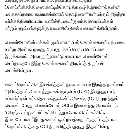
மேலும், சமூக ஜனநாயகம், ஸ்ராலினிசம் மற்றும்
ட்ரொட்ஸ்கிசத்தினை காட்டிக்கொடுத்த வழித்தோன்றல்களின்
பல தசாப்தகால துரோகங்களால் தொழிலாளர்கள் மற்றும் நடுத்தர
வர்க்கத்தினரிடையே வளர்ச்சியடைந்துவந்த வெறுப்புக்கள்
மற்றும் குழப்பங்களுக்கு நவபாசிஸ்டுகள் உணவளிக்கின்றனர்.
மெலன்சோனின் மக்கள் முன்னணியின் கொள்கைகள் புதியவை
என்று அவர் கூறுவது, அவரது மிகப் பெரிய பொய்யாக
இருக்கலாம்: அரை நூற்றாண்டு காலமாக மெலன்சோன்
செய்ததையே இந்த கொள்கைகள் திரும்பத் திரும்பச்
சொல்கின்றன.
உலக ட்ரொட்ஸ்கிச இயக்கத்தின் தலைமையில் இருந்த நான்காம்
அகிலத்தின் அனைத்துலகக் குழுவில் (ICFI) இருந்து, பியர்
லம்பேர்ட்டின்
சர்வதேச கம்யூனிஸ்ட் அமைப்பு
(OCI) முறித்துக்
கொண்டபோது, மெலன்சோன் OCIல் இணைந்து கொண்டார்.
பிரெஞ்சு கம்யூனிஸ்ட் கட்சி மற்றும் சோசலிசக் கட்சிக்கு
இடையேயான “இடதுகளின் ஒன்றியத்தை” ஆதரிப்பதற்காக
ட்ரொட்ஸ்கிசத்தை OCI நிராகரித்திருந்தது. இதன்பின்பு,