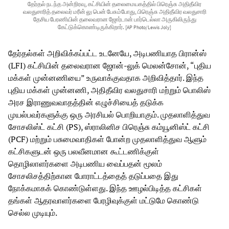
தேர்தல் நடந்த அன்றிரவு, கட்சியின் தலைமையகத்தில் பிரெஞ்சு அதிதீவிர
வலதுசாரித் தலைவர் மரீன் லு பென் பேசும்போது, பிரெஞ்சு அதிதீவிர வலதுசாரி
தேசிய பேரணியின் தலைவரான ஜோர்டான் பார்டெல்லா அருகிலிருந்து
கேட்டுக்கொண்டிருக்கிறார்.
[AP Photo/Lewis Joly]
தேர்தல்கள் அறிவிக்கப்பட்ட உடனேயே, அடிபணியாத பிரான்ஸ்
(LFI) கட்சியின் தலைவரான ஜோன்-லுக் மெலன்சோன், “புதிய
மக்கள் முன்னணியை” உருவாக்குவதாக அறிவித்தார். இந்த
புதிய மக்கள் முன்னணி, அதிதீவிர வலதுசாரி மற்றும் பொலிஸ்
அரச இராணுவவாதத்தின் எழுச்சியைத் தடுக்க
முயல்பவர்களுக்கு ஒரு அரசியல் பொறியாகும். முதலாளித்துவ
சோசலிஸ்ட் கட்சி (PS), ஸ்ராலினிச பிரெஞ்சு கம்யூனிஸ்ட் கட்சி
(PCF) மற்றும் பசுமைவாதிகள் போன்ற முதலாளித்துவ ஆளும்
கட்சிகளுடன் ஒரு பலவீனமான கூட்டணிக்குள்
தொழிலாளர்களை அடிபணிய வைப்பதன் மூலம்
சோசலிசத்திற்கான போராட்டத்தைத் தடுப்பதை இது
நோக்கமாகக் கொண்டுள்ளது. இந்த ஊழல்பிடித்த கட்சிகள்
தங்கள் ஆதரவாளர்களை பேரழிவுக்குள் மட்டுமே கொண்டு
செல்ல முடியும்.