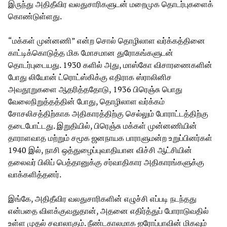
இருந்து அதிதீவிர வலதுசாரிகளுடன் மறைமுக தொடர்புகளைக்
கொண்டுள்ளது.
“மக்கள் முன்னணி” என்ற சொல் தொழிலாள வர்க்கத்தினை
காட்டிக்கொடுத்த மிக மோசமான துரோகங்களுடன்
தொடர்புடையது. 1930 களில் அது, மாஸ்கோ விசாரணைகளின்
போது லியோன் ட்ரொட்ஸ்கிக்கு எதிராக ஸ்ராலினிச
அவதூறுகளை ஆதரித்ததோடு, 1936 பிரெஞ்சு பொது
வேலைநிறுத்தத்தின் போது, தொழிலாள வர்க்கம்
சோசலிசத்திற்காக அதிகாரத்திற்கு செல்லும் போராட்டத்திற்கு
தடைபோட்டது. இறுதியில், பிரெஞ்சு மக்கள் முன்னணியின்
தாராளவாத மற்றும் சமூக ஜனநாயக பாராளுமன்ற உறுப்பினர்கள்
1940 இல், நாசி ஒத்துழைப்புவாதியான விச்சி ஆட்சியின்
தலைவர் பிலிப் பெத்தானுக்கு சர்வாதிகார அதிகாரங்களுக்கு
வாக்களித்தனர்.
இங்கே, அதிதீவிர வலதுசாரிகளின் எழுச்சி எப்படி நடந்தது
என்பதை விளக்குவதுதான், அதனை எதிர்த்துப் போராடுவதில்
உள்ள முதல் சவாலாகும். நீண்டகாலமாக ஐரோப்பாவின் மிகவும்