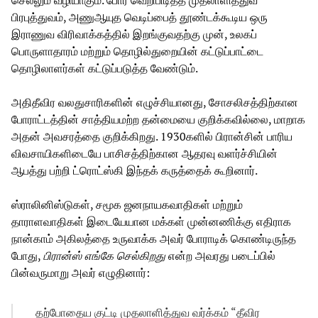
செல்லும் வழியாகும். போர் வெறிபிடித்த முதலாளித்துவ
பிரபுத்துவம், அணுஆயுத வெடிப்பைத் தூண்டக்கூடிய ஒரு
இராணுவ விரிவாக்கத்தில் இறங்குவதற்கு முன், உலகப்
பொருளாதாரம் மற்றும் தொழில்துறையின் கட்டுப்பாட்டை
தொழிலாளர்கள் கட்டுப்படுத்த வேண்டும்.
அதிதீவிர வலதுசாரிகளின் எழுச்சியானது, சோசலிசத்திற்கான
போராட்டத்தின் சாத்தியமற்ற தன்மையை குறிக்கவில்லை, மாறாக
அதன் அவசரத்தை குறிக்கிறது. 1930களில் பிரான்சின் பாரிய
விவசாயிகளிடையே பாசிசத்திற்கான ஆதரவு வளர்ச்சியின்
ஆபத்து பற்றி ட்ரொட்ஸ்கி இந்தக் கருத்தைக் கூறினார்.
ஸ்ராலினிஸ்டுகள், சமூக ஜனநாயகவாதிகள் மற்றும்
தாராளவாதிகள் இடையேயான மக்கள் முன்னணிக்கு எதிராக
நான்காம் அகிலத்தை உருவாக்க அவர் போராடிக் கொண்டிருந்த
போது, ​​
பிரான்ஸ் எங்கே செல்கிறது
என்ற அவரது படைப்பில்
பின்வருமாறு அவர் எழுதினார்:
தற்போதைய குட்டி முதலாளித்துவ வர்க்கம் “தீவிர