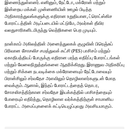
இணைந்துள்ளனர். எனினும், நேட்டோ, மக்ரோன் மற்றும்
இன்றைய மக்கள் முன்னணியின் ஊழல் பிடித்த
அதிகாரத்துவங்களுக்கு எதிரான உறுதியான, ட்ரொட்ஸ்கிச
போராட்டத்தின் அடிப்படையில் மட்டுமே, அவர்கள் தீவிர
வலதுசாரிகளிடமிருந்து வெற்றிகளை பெற முடியும்.
நான்காம் அகிலத்தின் அனைத்துலகக் குழுவின் பிரெஞ்சுப்
பிரிவான
சோசலிச சமத்துவக் கட்சி
(PES) பாசிசம் மற்றும்
ஏகாதிபத்தியப் போருக்கு எதிரான பரந்த எதிர்ப்பு போராட்டங்கள்
மற்றும் வேலைநிறுத்தங்களை ஆதரிக்கிறது. இராணுவ அதிகரிப்பு
மற்றும் சிக்கன நடவடிக்கை மக்ரோனையும் நேட்டோவையும்
பிரான்சிலும் சர்வதேச அளவிலும் தொழிலாளர்களுடன் மோத
வைக்கும். ஆனால், இந்தப் போராட்டத்தைத் தொடர,
சோசலிசத்திற்கான சர்வதேச இயக்கத்தில் பாசிசத்தையும்
போரையும் எதிர்த்து, தொழிலாள வர்க்கத்திற்குள் சாமானிய
போராட்ட அமைப்புகளைக் கட்டியெழுப்புவது அவசியமாகும்.