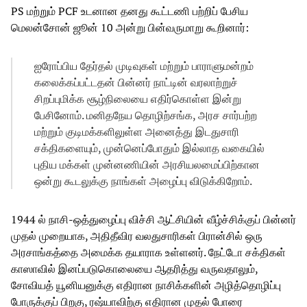
PS மற்றும் PCF உடனான தனது கூட்டணி பற்றிப் பேசிய
மெலன்சோன் ஜூன் 10 அன்று பின்வருமாறு கூறினார்:
ஐரோப்பிய தேர்தல் முடிவுகள் மற்றும் பாராளுமன்றம்
கலைக்கப்பட்டதன் பின்னர் நாட்டின் வரலாற்றுச்
சிறப்புமிக்க சூழ்நிலையை எதிர்கொள்ள இன்று
பேசினோம். மனிதநேய தொழிற்சங்க, அரச சார்பற்ற
மற்றும் குடிமக்களிலுள்ள அனைத்து இடதுசாரி
சக்திகளையும், முன்னெப்போதும் இல்லாத வகையில்
புதிய மக்கள் முன்னணியின் அரசியலமைப்பிற்கான
ஒன்று கூடலுக்கு நாங்கள் அழைப்பு விடுக்கிறோம்.
1944 ல் நாசி-ஒத்துழைப்பு விச்சி ஆட்சியின் வீழ்ச்சிக்குப் பின்னர்
முதல் முறையாக, அதிதீவிர வலதுசாரிகள் பிரான்சில் ஒரு
அரசாங்கத்தை அமைக்க தயாராக உள்ளனர். நேட்டோ சக்திகள்
காஸாவில் இனப்படுகொலையை ஆதரித்து வருவதாலும்,
சோவியத் யூனியனுக்கு எதிரான நாசிக்களின் அழித்தொழிப்பு
போருக்குப் பிறகு, ரஷ்யாவிற்கு எதிரான முதல் போரை