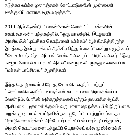
நடுத்தர வர்க்க ஜனரஞ்சகக் கோட்பாடுகளின் முன்னணி
ஊக்குவிப்பாளராக உருவெடுத்தார்.
2014 ஆம் ஆண்டு, மெலன்சோன் வெளியிட்ட மக்களின்
சகாப்தம் என்ற புத்தகத்தில், “ஒரு காலத்தில் இடதுசாரி
அரசியலில் ‘புரட்சிகர தொழிலாளி வர்க்கம்’ ஆக்கிரமித்திருந்த
இடத்தை இன்று மக்கள் ஆக்கிரமித்துள்ளனர்” என்று எழுதினார்.
“சோசலிசத்திற்கு அப்பால் செல்ல” அழைப்பு விடுத்த அவர், “இது
பழைய சோசலிசப் புரட்சி அல்ல” என்று வலியுறுத்தும் வகையில்,
“மக்கள் புரட்சியை” ஆதரித்தார்.
இந்த தொழிலாளர் விரோத, சோசலிச எதிர்ப்பு மற்றும்
ட்ரொட்ஸ்கிச எதிர்ப்பு வாதங்கள் கட்டாயமாக நிராகரிக்கப்பட
வேண்டும். போரின் அச்சுறுத்தல்கள் மற்றும் நவபாசிச ஆட்சி
ஆகியவை முதலாளித்துவம் ஒரு மரண நெருக்கடியில் இருப்பதை
மறுக்கமுடியாமல் காட்டுகின்றன. ஐரோப்பிய மற்றும் சர்வதேச
தொழிலாள வர்க்கம் அக்டோபர் புரட்சியின் பாரம்பரியத்துடன்,
அதன் தொடர்புகளை புத்துயிர் பெறச்செய்வதே முன்னோக்கி