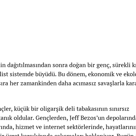
nin dağıtılmasından sonra doğan bir genç, sürekli k
talist sistemde büyüdü. Bu dönem, ekonomik ve ekol
ıra her zamankinden daha acımasız savaşlarla kar
er, küçük bir oligarşik deli tabakasının sınırsız
anık oldular. Gençlerden, Jeff Bezos’un depolarınd
ında, hizmet ve internet sektörlerinde, hayatların
r ücret karşılığında çalışmaları bekleniyor. Bugün 