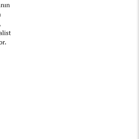
anın
a
,
list
or.