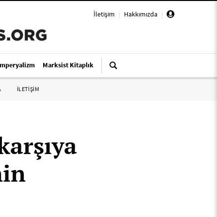
İletişim
|
Hakkımızda
|
Emperyalizm
Marksist Kitaplık
A
İLETİŞİM
karşıya
nin