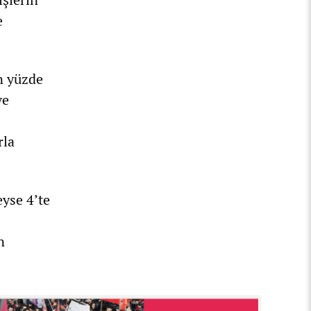
e
in yüzde
ve
rla
yse 4’te
n