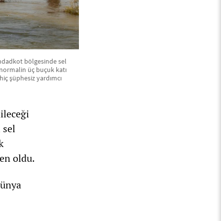
ahdadkot bölgesinde sel
z normalin üç buçuk katı
hiç şüphesiz yardımcı
ileceği
 sel
k
en oldu.
dünya