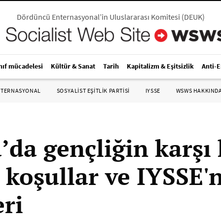
Dördüncü Enternasyonal’in Uluslararası Komitesi
(
DEUK
)
nıf mücadelesi
Kültür & Sanat
Tarih
Kapitalizm & Eşitsizlik
Anti-
NTERNASYONAL
SOSYALIST EŞITLIK PARTISI
IYSSE
WSWS HAKKIND
’da gençliğin karşı 
 koşullar ve IYSSE'
eri