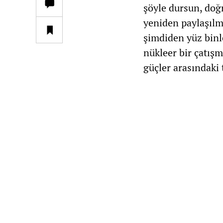
şöyle dursun, doğ
yeniden paylaşılma
şimdiden yüz binl
nükleer bir çatış
güçler arasındaki 