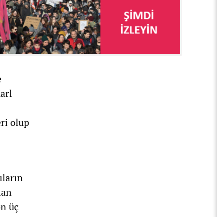
e
arl
ri olup
ıların
lan
on üç