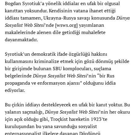
Bogdan Syrotiuk’a yönelik iddialar en ufak bir olgusal
kanıttan yoksundur. Kendisinin vatana ihanet ettiği
iddiası tamamen, Ukrayna-Rusya savaşı konusunda
Dünya
Sosyalist Web Sitesi
’nde [wsws.org] yayımlanan
makalelerinde alenen dile getirdiği muhalefete
dayanmaktadır.
Syrotiuk’un demokratik ifade özgürlüğü hakkını
kullanmasını kriminalize etmek için gözü dönmüş şekilde
bir girişimde bulunan SBU komplocuları, suçlama
belgelerinde
Dünya Sosyalist Web Sitesi
’nin “bir Rus
propaganda ve enformasyon ajansı” olduğunu iddia
ediyorlar.
Bu çirkin iddiayı destekleyecek en ufak bir kanıt yoktur. Bu
yalanın saçmalığı,
Dünya Sosyalist Web Sitesi
’nin her okuru
için açık olduğu gibi, Troçkist hareketin 1923’te
kuruluşundan bu yana savunduğu sosyalist
enternasyonalist ilkelere dayanan Dördüncü