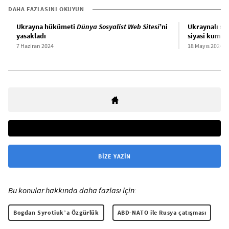
DAHA FAZLASINI OKUYUN
Ukrayna hükümeti
Dünya Sosyalist Web Sitesi
’ni
Ukraynalı sos
yasakladı
siyasi kumpa
7 Haziran 2024
18 Mayıs 2024
BIZE YAZIN
Bu konular hakkında daha fazlası için:
Bogdan Syrotiuk’a Özgürlük
ABD-NATO ile Rusya çatışması