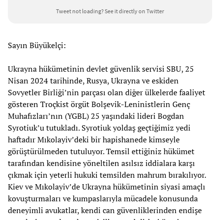
Tweet not loading?
See it directly on Twitter
Sayın Büyükelçi:
Ukrayna hükümetinin devlet güvenlik servisi SBU, 25
Nisan 2024 tarihinde, Rusya, Ukrayna ve eskiden
Sovyetler Birliği’nin parçası olan diğer ülkelerde faaliyet
gösteren Troçkist örgüt Bolşevik-Leninistlerin Genç
Muhafızları’nın (YGBL) 25 yaşındaki lideri Bogdan
Syrotiuk’u tutukladı. Syrotiuk yoldaş geçtiğimiz yedi
haftadır Mıkolayiv’deki bir hapishanede kimseyle
görüştürülmeden tutuluyor. Temsil ettiğiniz hükümet
tarafından kendisine yöneltilen asılsız iddialara karşı
çıkmak için yeterli hukuki temsilden mahrum bırakılıyor.
Kiev ve Mıkolayiv’de Ukrayna hükümetinin siyasi amaçlı
kovuşturmaları ve kumpaslarıyla mücadele konusunda
deneyimli avukatlar, kendi can güvenliklerinden endişe