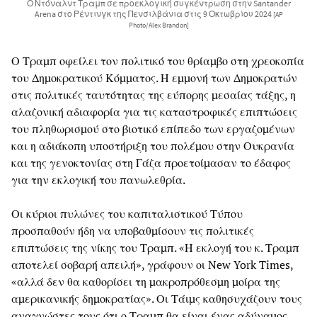
Ο Ντόναλντ Τραμπ σε προεκλογική συγκέντρωση στην Santander
Arena στο Ρέντινγκ της Πενσιλβάνια στις 9 Οκτωβρίου 2024
[AP
Photo/Alex Brandon]
Ο Τραμπ οφείλει τον πολιτικό του θρίαμβο στη χρεοκοπία
του Δημοκρατικού Κόμματος. Η εμμονή των Δημοκρατών
στις πολιτικές ταυτότητας της εύπορης μεσαίας τάξης, η
αλαζονική αδιαφορία για τις καταστροφικές επιπτώσεις
του πληθωρισμού στο βιοτικό επίπεδο των εργαζομένων
και η αδιάκοπη υποστήριξη του πολέμου στην Ουκρανία
και της γενοκτονίας στη Γάζα προετοίμασαν το έδαφος
για την εκλογική του πανωλεθρία.
Οι κύριοι πυλώνες του καπιταλιστικού Τύπου
προσπαθούν ήδη να υποβαθμίσουν τις πολιτικές
επιπτώσεις της νίκης του Τραμπ. «Η εκλογή του κ. Τραμπ
αποτελεί σοβαρή απειλή», γράφουν οι New York Times,
«αλλά δεν θα καθορίσει τη μακροπρόθεσμη μοίρα της
αμερικανικής δημοκρατίας». Οι Τάιμς καθησυχάζουν τους
αναγνώστες τους ότι ο Τραμπ θα είναι ένας αδύναμος