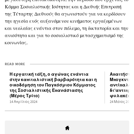
Κόμμα Σοσιαλιστικής Ισότητας και η Διεθνής Επιτροπή
της Τέταρτης Διεθνούς θα αγωνιστούν για να κερδίσουν
την ηγεσία ενός αυξανόμενου κινήματος εργαζομένων
και νεολαίας ενάντια στον πόλεμο, τη δικτατορία και την
ανισότητα και για το σοσιαλιστικό μετασχηματισμό της
κοινωνίας.
READ MORE
Η εργατική τάξη, ο αγώνας ενάντια
Απαιτήστε
στην καπιταλιστική βαρβαρότητα και η
Μπογκντάν 
οικοδόμηση του Παγκόσμιου Κόμματος
αντίπαλο 
της Σοσιαλιστικής Επανάστασης
δι’αντιπρο
(Μέρος Τρίτο)
φυλακές
14 Απρίλιος 2024
24 Μάιος 2024