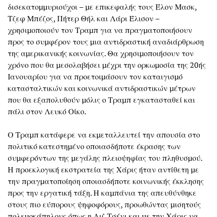
δισεκατομμυριούχοι – με επικεφαλής τους Έλον Μασκ,
Τζεφ Μπέζος, Πήτερ Θήλ και Λάρι Έλισον –
χρησιμοποιούν τον Τραμπ για να πραγματοποιήσουν
προς το συμφέρον τους μια αντιδραστική αναδιάρθρωση
της αμερικανικής κοινωνίας. Θα χρησιμοποιήσουν τον
χρόνο που θα μεσολαβήσει μέχρι την ορκωμοσία της 20ής
Ιανουαρίου για να προετοιμάσουν τον καταιγισμό
κατασταλτικών και κοινωνικά αντιδραστικών μέτρων
που θα εξαπολυθούν μόλις ο Τραμπ εγκατασταθεί και
πάλι στον Λευκό Οίκο.
Ο Τραμπ κατάφερε να εκμεταλλευτεί την απουσία στο
πολιτικό κατεστημένο οποιασδήποτε έκρασης των
συμφερόντων της μεγάλης πλειοψηφίας του πληθυσμού.
Η προεκλογική εκστρατεία της Χάρις ήταν αντίθετη με
την πραγματοποίηση οποιασδήποτε κοινωνικής έκκλησης
προς την εργατική τάξη. Η καμπάνια της απευθύνθηκε
στους πιο εύπορους ψηφοφόρους, προωθώντας μισητούς
πολεμοκάπηλους όπως η Λιζ Τσένι και με την Χάρις να