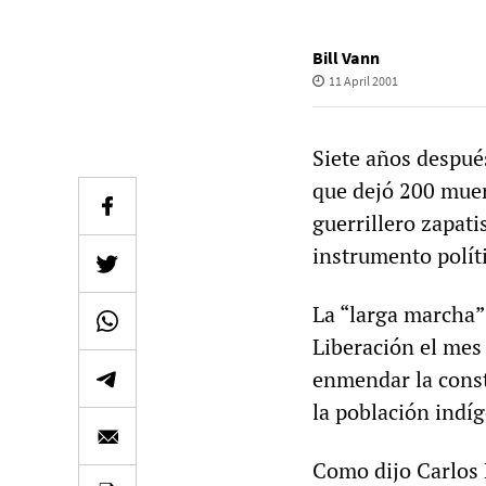
Bill Vann
11 April 2001
Siete años despué
que dejó 200 muert
guerrillero zapati
instrumento polít
La “larga marcha”
Liberación el mes
enmendar la const
la población indíg
Como dijo Carlos M