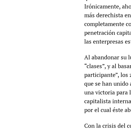
Irónicamente, aho
más derechista en 
completamente com
penetración capita
las enterpresas es
Al abandonar su l
“clases”, y al bas
participante”, los
que se han unido a
una victoria para
capitalista intern
por el cual éste a
Con la crisis del 