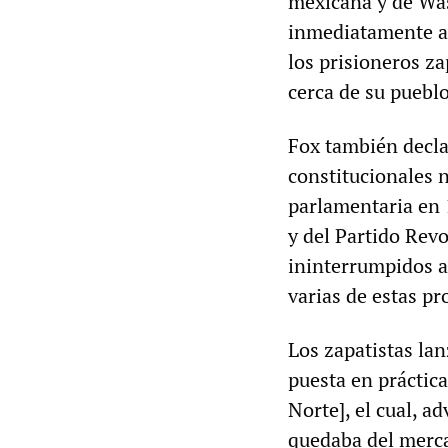
mexicana y de Was
inmediatamente ac
los prisioneros za
cerca de su pueblo
Fox también decla
constitucionales 
parlamentaria en 
y del Partido Revo
ininterrumpidos a
varias de estas pr
Los zapatistas la
puesta en práctic
Norte], el cual, ad
quedaba del merca