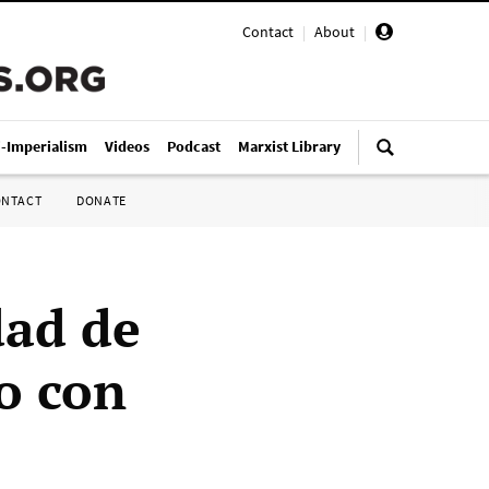
Contact
|
About
|
i-Imperialism
Videos
Podcast
Marxist Library
ONTACT
DONATE
dad de
o con