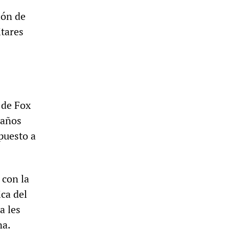
ión de
itares
 de Fox
 años
puesto a
 con la
ca del
a les
na.