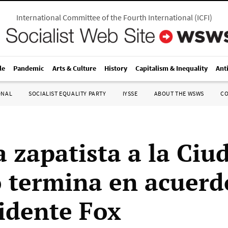
International Committee of the Fourth International
(
ICFI
)
le
Pandemic
Arts & Culture
History
Capitalism & Inequality
Ant
ONAL
SOCIALIST EQUALITY PARTY
IYSSE
ABOUT THE WSWS
C
 zapatista a la Ciu
 termina en acuerd
sidente Fox