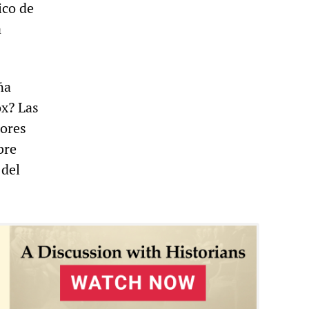
ico de
a
ña
ox? Las
dores
bre
 del