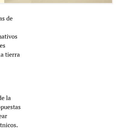
as de
"
mativos
les
a tierra
de la
opuestas
ear
tnicos.