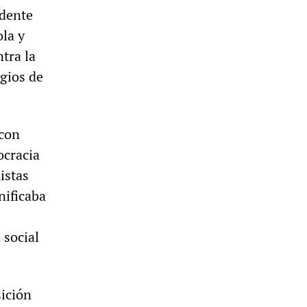
idente
ola y
tra la
igios de
 con
ocracia
istas
nificaba
 social
sición