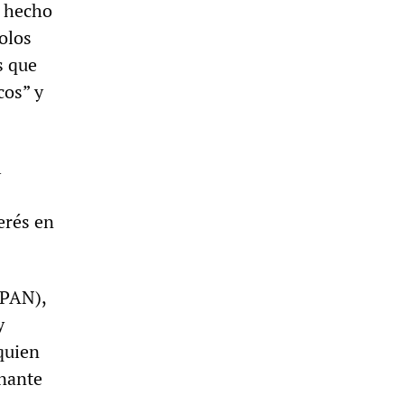
n hecho
dolos
s que
cos” y
l
erés en
(PAN),
y
quien
rnante