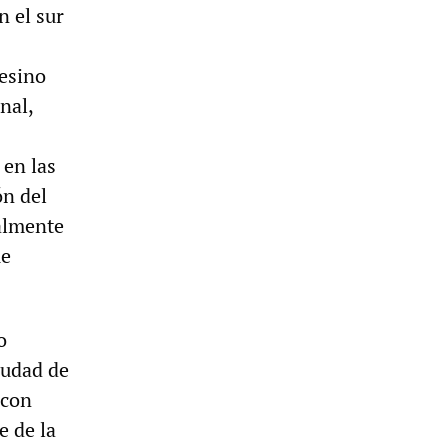
n el sur
pesino
nal,
 en las
ón del
almente
ue
o
iudad de
 con
e de la