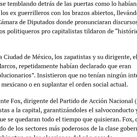
rse temblando detrás de las puertas como lo había
 los ex guerrilleros con los brazos abiertos, lleván
Cámara de Diputados donde pronunciaran discurso
os politiqueros pro capitalistas tildaron de “históri
la Ciudad de México, los zapatistas y su dirigente, e
rcos, repetidamente habían declarado que eran
olucionarios”. Insistieron que no tenían ningún int
 mexicano o en suplantar el orden social actual.
ente Fox, dirigente del Partido de Acción Nacional 
istas a la capital, garantizándoles el salvoconducto 
ue se quedaran todo el tiempo que quisieran. Fox, 
ldo de los sectores más poderosos de la clase gobe