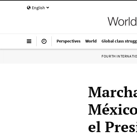
English
Perspectives
World
Global class strugg
FOURTH INTERNATI
Marcha
México
el Pre