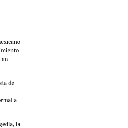
mexicano
vimiento
e en
sta de
ormal a
gedia, la