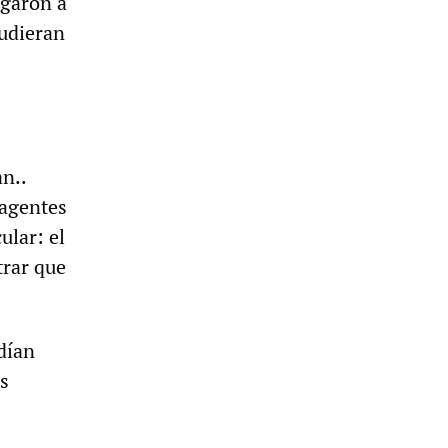
egaron a
pudieran
n..
 agentes
ular: el
trar que
dían
s