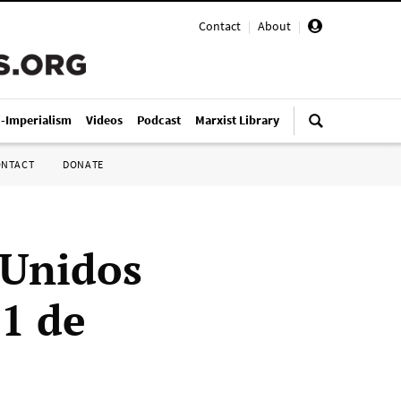
Contact
|
About
|
i-Imperialism
Videos
Podcast
Marxist Library
ONTACT
DONATE
 Unidos
11 de