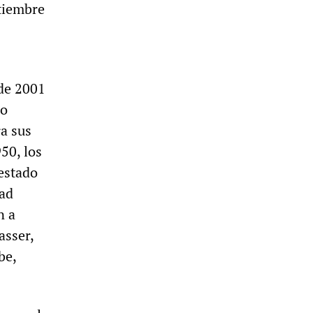
ptiembre
 de 2001
ro
ra sus
50, los
estado
ad
n a
asser,
be,