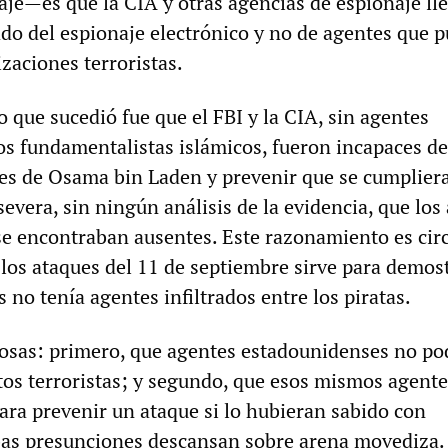
aje—es que la CIA y otras agencias de espionaje ll
o del espionaje electrónico y no de agentes que 
izaciones terroristas.
o que sucedió fue que el FBI y la CIA, sin agentes
los fundamentalistas islámicos, fueron incapaces de
nes de Osama bin Laden y prevenir que se cumpliera
vera, sin ningún análisis de la evidencia, que los
e encontraban ausentes. Este razonamiento es circ
 los ataques del 11 de septiembre sirve para demos
 no tenía agentes infiltrados entre los piratas.
osas: primero, que agentes estadounidenses no po
tos terroristas; y segundo, que esos mismos agente
ara prevenir un ataque si lo hubieran sabido con
bas presunciones descansan sobre arena movediza.