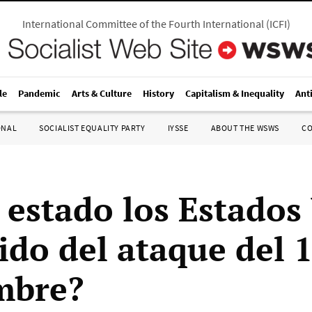
International Committee of the Fourth International
(
ICFI
)
le
Pandemic
Arts & Culture
History
Capitalism & Inequality
Ant
ONAL
SOCIALIST EQUALITY PARTY
IYSSE
ABOUT THE WSWS
C
 estado los Estados
ido del ataque del 
mbre?