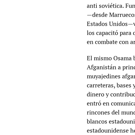
anti soviética. F
—desde Marruecos
Estados Unidos—vi
los capacitó para
en combate con ar
El mismo Osama bi
Afganistán a princ
muyajedines afgan
carreteras, bases 
dinero y contribu
entró en comunica
rincones del mundo
blancos estadouni
estadounidense h