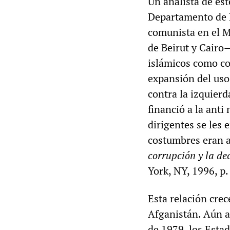
Un analista de es
Departamento de 
comunista en el 
de Beirut y Cairo
islámicos como co
expansión del us
contra la izquierd
financió a la ant
dirigentes se les 
costumbres eran 
corrupción y la de
York, NY, 1996, p.
Esta relación crec
Afganistán. Aún a
de 1979, los Esta