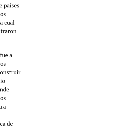
e países
los
a cual
ntraron
fue a
los
onstruir
pio
onde
los
tra
ca de