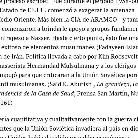
te proceso escribe: “Fue durante el período 1958-60
Estado de EE.UU. comenzó a exagerar la amenaza
Medio Oriente. Más bien la CIA de ARAMCO—y tam
—comenzaron a brindarle apoyo a grupos fundamen
ntrapeso a Nasser. Hasta cierto punto, ésto fue un
o exitoso de elementos musulmanes (Fadayeen Isla
a de Irán. Política llevada a cabo por Kim Roosevelt
i nasserista Hermandad Mulsulmana y a los clérigos
empujó para que criticaran a la Unión Soviética por
anti musulmanas. (Said K. Aburish
,
La grandeza, la
cadencia de la Casa de Saud
, Prensa San Martín, N
 161)
ería cuantitativa y cualitativamente con la guerra ci
ntes que la Unión Soviética invadiera al país en di
dos Unidos había decidido respaldar económica y