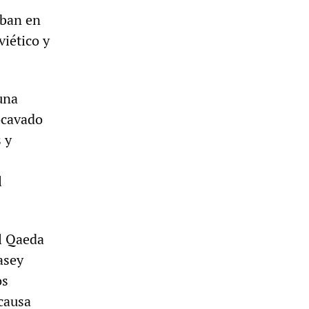
aban en
viético y
una
ocavado
 y
l
l Qaeda
asey
os
causa