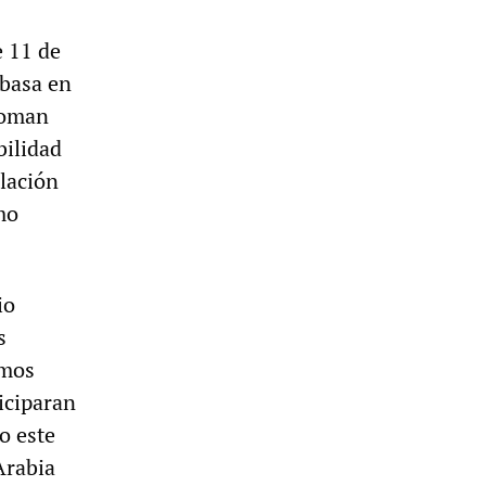
e 11 de
 basa en
 toman
bilidad
elación
mo
io
s
imos
iciparan
o este
Arabia