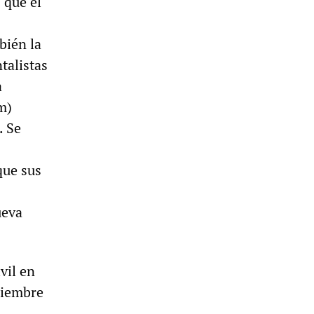
 que el
bién la
talistas
a
m)
. Se
que sus
ueva
vil en
ciembre