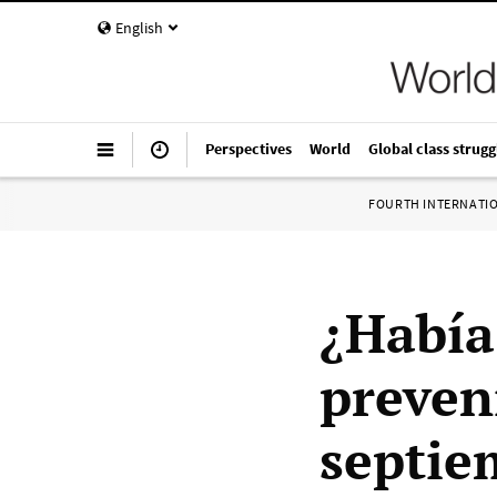
English
Perspectives
World
Global class strugg
FOURTH INTERNATI
¿Había
preven
septie