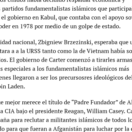
s partidos fundamentalistas islámicos que particip
a el gobierno en Kabul, que contaba con el apoyo so
poder en 1978 por medio de un golpe de estado.
ridad nacional, Zbigniew Brzezinski, esperaba que 
litara a a la URSS tanto como la de Vietnam había s
dos. El gobierno de Carter comenzó a tirarles armas
es especiales a los fundamentalistas islámicos más
enes llegaron a ser los precursosres ideológicos de
bin Laden.
e mejor merece el título de “Padre Fundador” de A
 la CIA bajo el presidente Reagan, William Casey. C
aña para reclutar a militantes islámicos de todos l
o para que fueran a Afganistán para luchar por la 