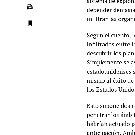
sistema de espion
depender demasiad
infiltrar las organ
Según el cuento, l
infiltrados entre 
descubrir los pla
Simplemente se ase
estadounidenses s
mismo al éxito de
los Estados Unidos
Esto supone dos c
penetrar los ámbi
habrían actuado p
anticipación. Am