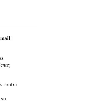
email
|
as
iente
;
es contra
 su