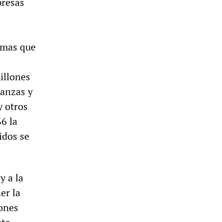
presas
emas que
illones
nanzas y
y otros
6 la
idos se
y a la
er la
iones