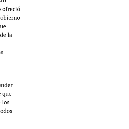
sto
 ofreció
gobierno
que
de la
as
fender
e que
 los
 todos