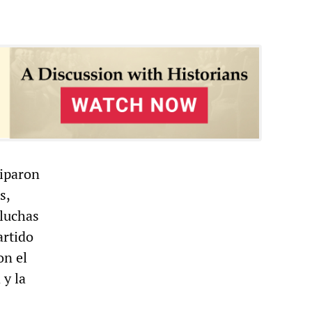
ciparon
s,
 luchas
artido
on el
 y la