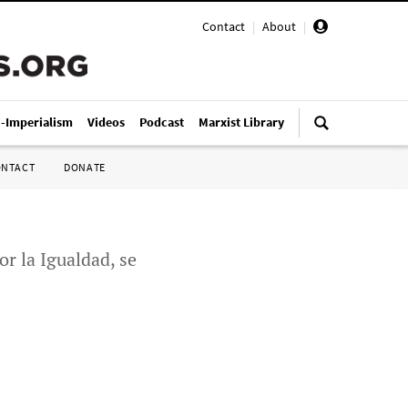
Contact
|
About
|
i-Imperialism
Videos
Podcast
Marxist Library
ONTACT
DONATE
or la Igualdad, se