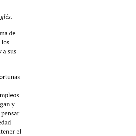
glés.
ema de
 los
y a sus
fortunas
s
empleos
igan y
a pensar
edad
tener el