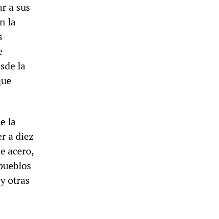
ar a sus
n la
s
e
sde la
que
e la
r a diez
e acero,
 pueblos
 y otras