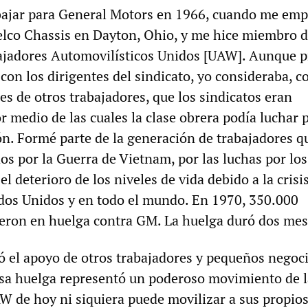
bajar para General Motors en 1966, cuando me emp
Delco Chassis en Dayton, Ohio, y me hice miembro d
ajadores Automovilísticos Unidos [UAW]. Aunque 
 con los dirigentes del sindicato, yo consideraba, 
s de otros trabajadores, que los sindicatos eran
 medio de las cuales la clase obrera podía luchar 
ón. Formé parte de la generación de trabajadores q
os por la Guerra de Vietnam, por las luchas por los
el deterioro de los niveles de vida debido a la crisis
dos Unidos y en todo el mundo. En 1970, 350.000
ueron en huelga contra GM. La huelga duró dos mes
ó el apoyo de otros trabajadores y pequeños negoc
sa huelga representó un poderoso movimiento de l
AW de hoy ni siquiera puede movilizar a sus propio