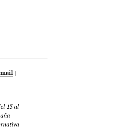
email
|
el 13 al
paña
ernativa