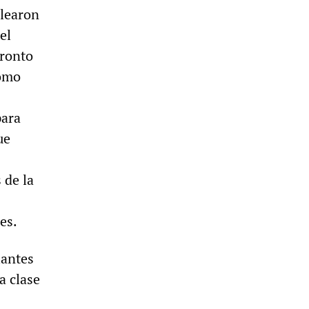
learon
el
pronto
como
para
ue
 de la
es.
iantes
a clase
s