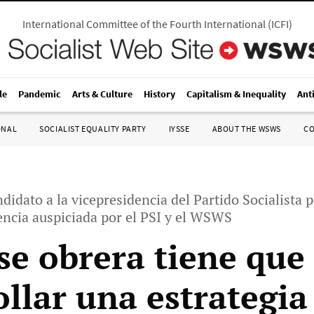
International Committee of the Fourth International
(
ICFI
)
le
Pandemic
Arts & Culture
History
Capitalism & Inequality
Ant
ONAL
SOCIALIST EQUALITY PARTY
IYSSE
ABOUT THE WSWS
C
idato a la vicepresidencia del Partido Socialista p
rencia auspiciada por el PSI y el WSWS
ase obrera tiene que
ollar una estrategia