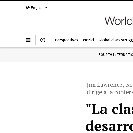
English
Perspectives
World
Global class strugg
FOURTH INTERNATI
Jim Lawrence, cand
dirige a la confe
"La cl
desarr