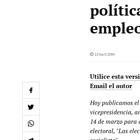
políti
empleo
13 April 2004
Utilice esta ver
Email el autor
Hoy publicamos el 
vicepresidencia, a
14 de marzo para 
electoral, "Las ele