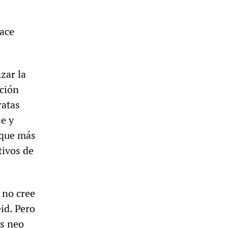
hace
zar la
nción
ratas
e y
 que más
tivos de
 no cree
eid. Pero
os neo