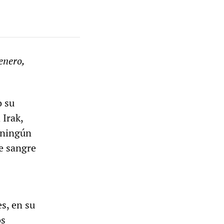
enero,
o su
 Irak,
 ningún
e sangre
es, en su
os