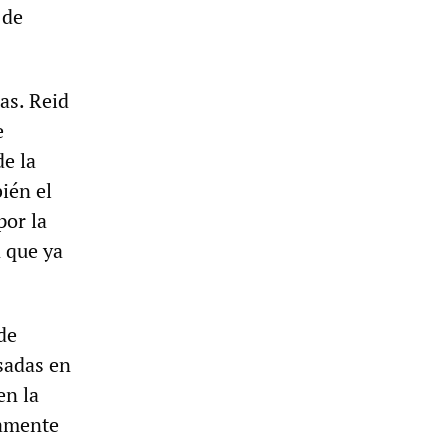
 de
as. Reid
e
de la
ién el
por la
n que ya
de
sadas en
en la
lamente