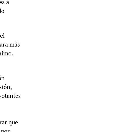
es a
do
el
para más
nimo.
ón
sión,
 votantes
rar que
 por