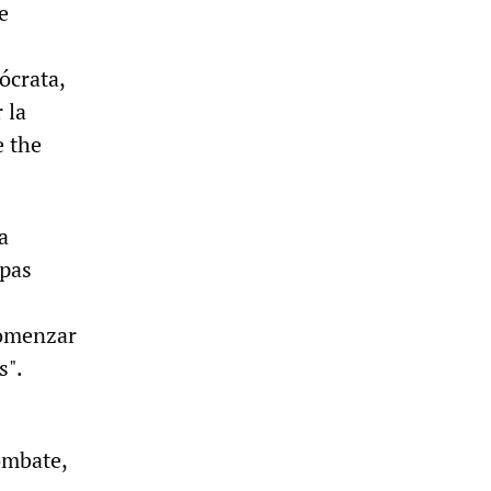
e
ócrata,
 la
e the
a
opas
comenzar
s".
ombate,