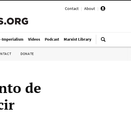
Contact
|
About
|
i-Imperialism
Videos
Podcast
Marxist Library
ONTACT
DONATE
nto de
cir