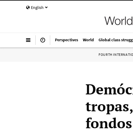
English
Perspectives
World
Global class strugg
FOURTH INTERNATI
Demócr
tropas
fondos