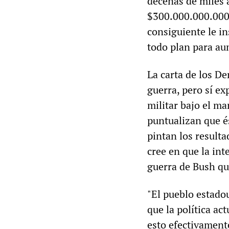
decenas de miles 
$300.000.000.000, 
consiguiente le i
todo plan para aum
La carta de los D
guerra, pero sí ex
militar bajo el m
puntualizan que é
pintan los result
cree en que la int
guerra de Bush qu
"El pueblo estado
que la política act
esto efectivamente