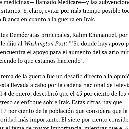
de medicinas— llamado Medicare—y las subvencion
sitarios. Y, claro, evitar por más tiempo posible to
 Blanca en cuanto a la guerra en Irak.
ntes Demócratas principales, Rahm Emmanuel, por 
 le dijo al
Washington Post
: ""Se donde hay apoyo 
 encuentra el apoyo para el aumento del salario mí
aciendo lo que estamos haciendo".
tema de la guerra fue un desafío directo a la opini
sta llevada a cabo por la cadena nacional de televi
l 4 de enero, descubrió que el 45 por ciento de los
reso se enfoque sobre Irak. Estas cifras hay que
 7 por ciento de la población que considera que la
ioridad más importante. El siete por ciento conside
es el tema de mayor importancia, mientras que el 6