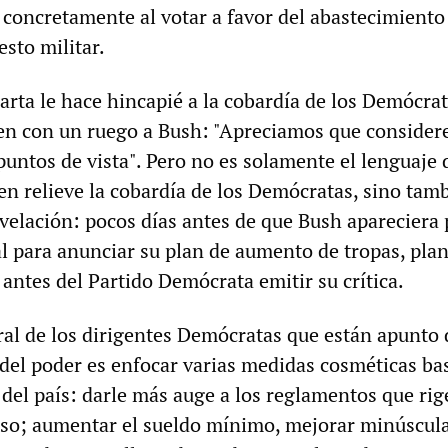
 concretamente al votar a favor del abastecimiento
sto militar.
carta le hace hincapié a la cobardía de los Demócrat
den con un ruego a Bush: "Apreciamos que consider
untos de vista". Pero no es solamente el lenguaje 
en relieve la cobardía de los Demócratas, sino tamb
elación: pocos días antes de que Bush apareciera 
al para anunciar su plan de aumento de tropas, pla
antes del Partido Demócrata emitir su crítica.
ral de los dirigentes Demócratas que están apunto 
 del poder es enfocar varias medidas cosméticas ba
a del país: darle más auge a los reglamentos que rig
eso; aumentar el sueldo mínimo, mejorar minúscu