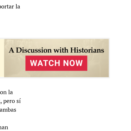
ortar la
on la
, pero sí
e ambas
han