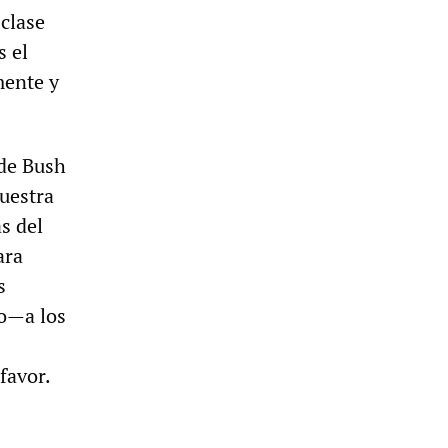
 clase
s el
mente y
 de Bush
muestra
s del
ara
s
to—a los
favor.