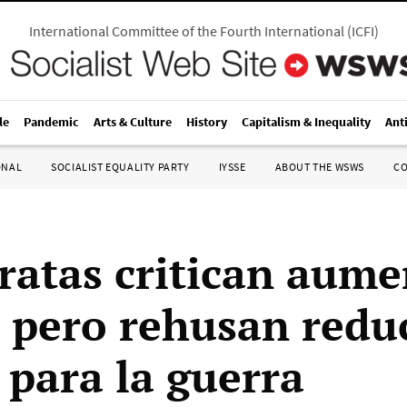
International Committee of the Fourth International
(
ICFI
)
le
Pandemic
Arts & Culture
History
Capitalism & Inequality
Ant
ONAL
SOCIALIST EQUALITY PARTY
IYSSE
ABOUT THE WSWS
C
atas critican aume
, pero rehusan redu
 para la guerra