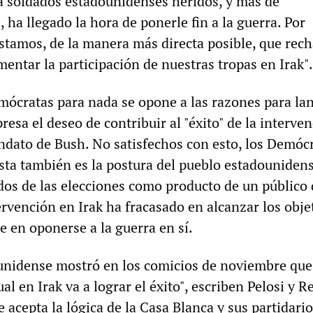
a soldados estadounidenses heridos, y más de
ha llegado la hora de ponerle fin a la guerra. Por
nstamos, de la manera más directa posible, que rec
entar la participación de nuestras tropas en Irak".
emócratas para nada se opone a las razones para lan
presa el deseo de contribuir al "éxito" de la interve
andato de Bush. No satisfechos con esto, los Demóc
sta también es la postura del pueblo estadounidens
ados de las elecciones como producto de un público
ervención en Irak ha fracasado en alcanzar los obje
e en oponerse a la guerra en sí.
unidense mostró en los comicios de noviembre que
ual en Irak va a lograr el éxito", escriben Pelosi y R
 acepta la lógica de la Casa Blanca y sus partidari