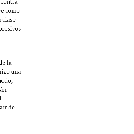
 contra
rve como
 clase
presivos
de la
hizo una
modo,
rán
l
sur de