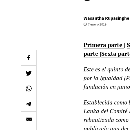
Wasantha Rupasinghe
7 enero 2019
Primera parte
|
S
parte
|
Sexta part
Este es el quinto d
por la Igualdad (
P
fundación en junio
Establecida como 
Lanka del Comité I
rebautizada como P
publicado una dec