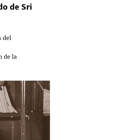
do de Sri
s del
n de la