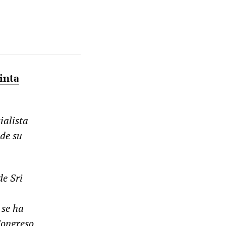
inta
ialista
de su
de Sri
 se ha
ongreso