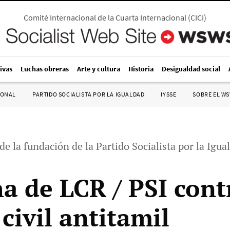
Comité Internacional de la Cuarta Internacional
(
CICI
)
ivas
Luchas obreras
Arte y cultura
Historia
Desigualdad social
IONAL
PARTIDO SOCIALISTA POR LA IGUALDAD
IYSSE
SOBRE EL W
de la fundación de la Partido Socialista por la Igua
a de LCR / PSI cont
civil antitamil