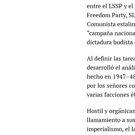
entre el LSSP y el
Freedom Party, SLF
Comunista estalin
“campaña nacional
dictadura budista 
Al definir las tare
desarrolló el anál
hecho en 1947–48 
por los señores c
varias facciones 
Hostil y orgánica
llamamiento a sus
imperialismo, el l