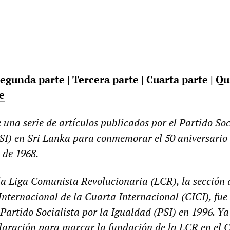
egunda parte
|
Tercera parte
|
Cuarta parte
|
Qu
e
e una serie de artículos publicados por el Partido Soc
SI
) en Sri Lanka para conmemorar el 50 aniversario 
 de 1968.
la Liga Comunista Revolucionaria (
LCR
), la sección 
nternacional de la Cuarta Internacional (
CICI
), fue
artido Socialista por la Igualdad (
PSI
) en 1996. Ya
laración para marcar la fundación de
l
a
LCR
en el
C