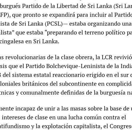
 burgués Partido de la Libertad de Sri Lanka (Sri L
P), que pronto se expandirá para incluir al Partid
ista de Sri Lanka (PCSL)— estaba organizando una
ista” que estaba “preparando el terreno político p
cingalesa en Sri Lanka.
as revolucionarias de la clase obrera, la LCR revivió
isis que el Partido Bolchevique-Leninista de la Ind
del sistema estatal reaccionario erigido en el sur 
oloniales británicos del subcontinente en complici
étnicas y comunalmente definidas de la burguesía na
mente incapaz de unir a las masas sobre la base de
 intereses de clase en una lucha común contra el
atifundismo y la explotación capitalista, el Congre