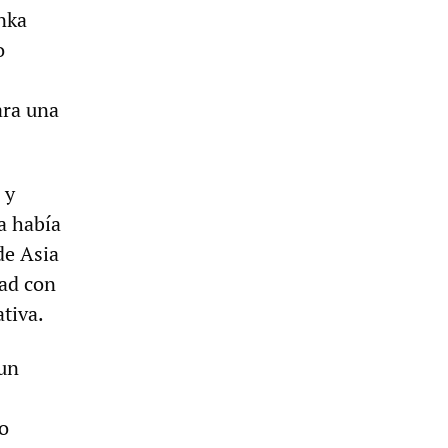
anka
o
ara una
 y
ia había
de Asia
dad con
tiva.
 un
so