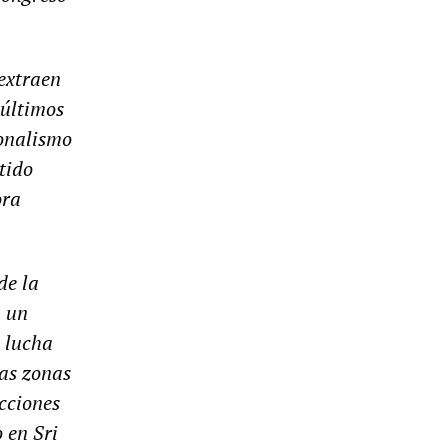
 extraen
 últimos
ionalismo
tido
ora
de la
n un
a lucha
las zonas
ecciones
 en Sri