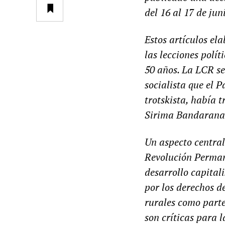
del 16 al 17 de jun
Estos artículos el
las lecciones polít
50 años. La
LCR
s
socialista que el
trotskista, había 
Sirima Bandaranai
Un aspecto central
Revolución Permane
desarrollo capitali
por los derechos d
rurales
como parte 
son críticas para 