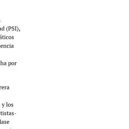
a
ad (PSI),
áticos
lencia
cha por
rera
 y los
tistas-
lase