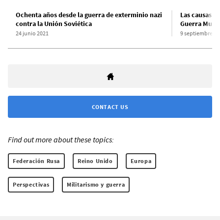
Ochenta años desde la guerra de exterminio nazi
Las causas y
contra la Unión Soviética
Guerra Mund
24 junio 2021
9 septiembre 20
CONTACT US
Find out more about these topics:
Federación Rusa
Reino Unido
Europa
Perspectivas
Militarismo y guerra