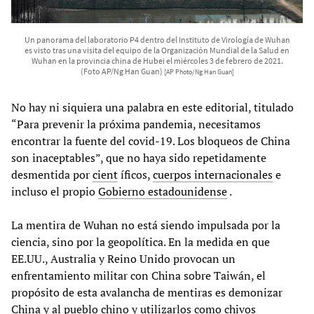
Un panorama del laboratorio P4 dentro del Instituto de Virología de Wuhan
es visto tras una visita del equipo de la Organización Mundial de la Salud en
Wuhan en la provincia china de Hubei el miércoles 3 de febrero de 2021.
(Foto AP/Ng Han Guan)
[AP Photo/Ng Han Guan]
No hay ni siquiera una palabra en este editorial, titulado
“Para prevenir la próxima pandemia, necesitamos
encontrar la fuente del covid-19. Los bloqueos de China
son inaceptables”, que no haya sido repetidamente
desmentida por
cient
íficos,
cuerpos internacionales
e
incluso el propio
Gobierno estadounidense
.
La mentira de Wuhan no está siendo impulsada por la
ciencia, sino por la geopolítica. En la medida en que
EE.UU., Australia y Reino Unido provocan un
enfrentamiento militar con China sobre Taiwán, el
propósito de esta avalancha de mentiras es demonizar
China y al pueblo chino y utilizarlos como chivos