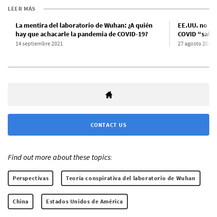
LEER MÁS
La mentira del laboratorio de Wuhan: ¿A quién
EE.UU. no pu
hay que achacarle la pandemia de COVID-19?
COVID “salió
14 septiembre 2021
27 agosto 2021
CONTACT US
Find out more about these topics:
Perspectivas
Teoría conspirativa del laboratorio de Wuhan
China
Estados Unidos de América