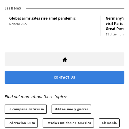
LEER MÁS
Global arms sales rise amid pandemic
Germany’s ne
visit Paris 
6 enero 2022
Great Power 
13 diciembre 20
CONTACT US
Find out more about these topics:
La campaña antirrusa
Militarismo y guerra
Federación Rusa
Estados Unidos de América
Alemania