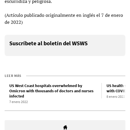
escurridiza y peligrosa.
(Artículo publicado originalmente en inglés el 7 de enero
de 2022)
Suscríbete al boletín del WSWS
LEER MÁS
US West Coast hospitals overwhelmed by
US health sta
Omicron with thousands of doctors and nurses
with COVID-
infected
8 enero 2022
7 enero 2022