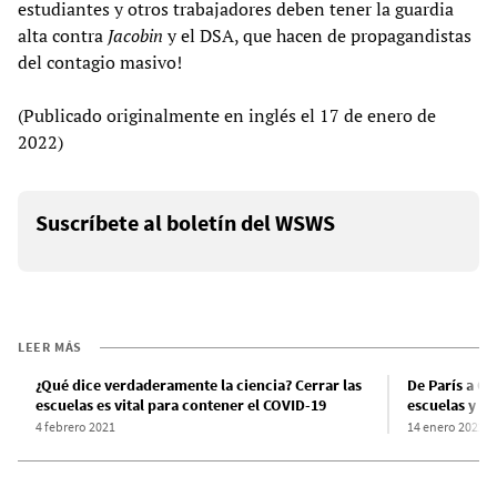
estudiantes y otros trabajadores deben tener la guardia
alta contra
Jacobin
y el DSA, que hacen de propagandistas
del contagio masivo!
(Publicado originalmente en inglés el 17 de enero de
2022)
Suscríbete al boletín del WSWS
LEER MÁS
¿Qué dice verdaderamente la ciencia? Cerrar las
De París a Ch
escuelas es vital para contener el COVID-19
escuelas y sa
4 febrero 2021
14 enero 2022