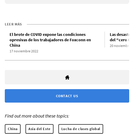
LEER MÁS
El brote de COVID expone las condiciones
Las desastro
opresivas de los trabajadores de Foxconn en
del “cero CO
China
20 noviembre 2
17 noviembre 2022
CONTACT US
Find out more about these topics:
China
Asia del Este
Lucha de clases global