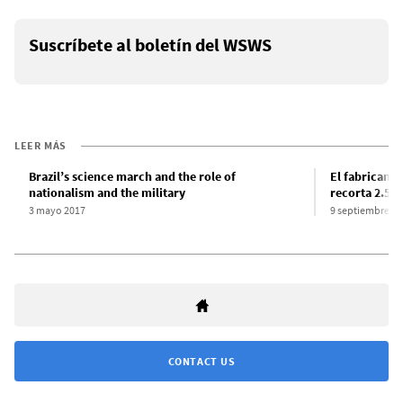
Suscríbete al boletín del WSWS
LEER MÁS
Brazil’s science march and the role of
El fabricant
nationalism and the military
recorta 2.50
3 mayo 2017
9 septiembre 20
CONTACT US