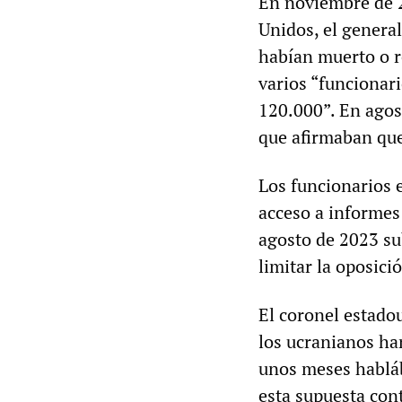
En noviembre de 2
Unidos, el genera
habían muerto o r
varios “funcionar
120.000”. En agos
que afirmaban que
Los funcionarios 
acceso a informes 
agosto de 2023 su
limitar la oposició
El coronel estad
los ucranianos h
unos meses habláb
esta supuesta cont