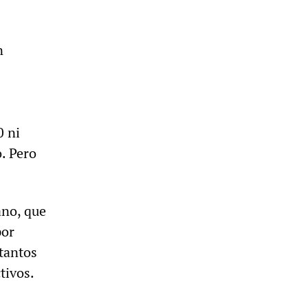
n
0 ni
o. Pero
ano, que
por
 tantos
tivos.