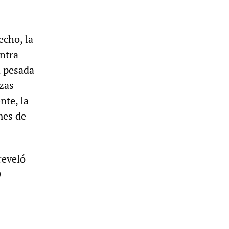
echo, la
ontra
a pesada
zas
nte, la
mes de
reveló
0