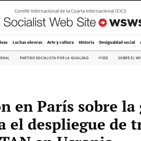
Comité Internacional de la Cuarta Internacional
(
CICI
)
ivas
Luchas obreras
Arte y cultura
Historia
Desigualdad social
IONAL
PARTIDO SOCIALISTA POR LA IGUALDAD
IYSSE
SOBRE EL W
n en París sobre la
a el despliegue de t