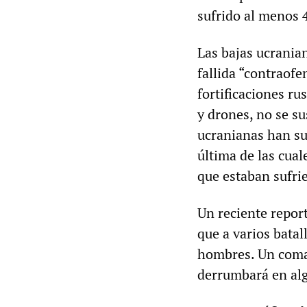
sufrido al menos 
Las bajas ucranian
fallida “contraofe
fortificaciones ru
y drones, no se s
ucranianas han suf
última de las cua
que estaban sufrie
Un reciente repor
que a varios batal
hombres. Un coman
derrumbará en alg