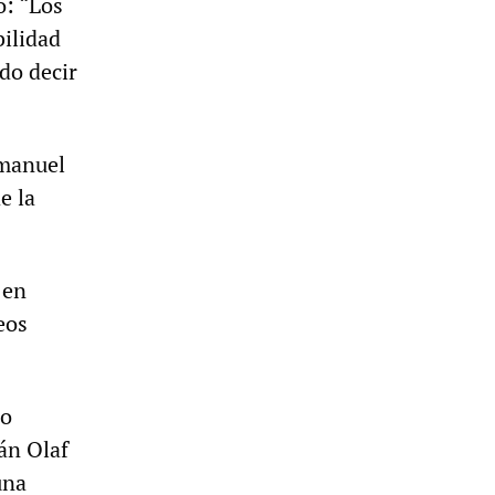
ó: “Los
ilidad
do decir
mmanuel
e la
 en
eos
go
mán Olaf
una