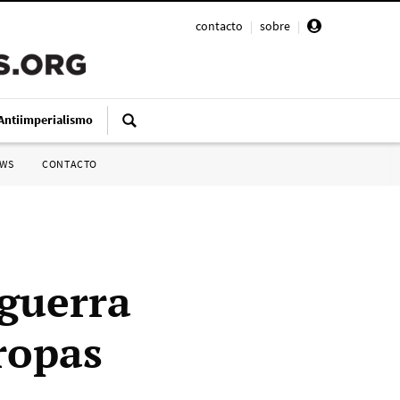
contacto
|
sobre
|
Antiimperialismo
SWS
CONTACTO
 guerra
ropas