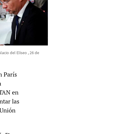
acio del Elíseo , 26 de
n París
n
OTAN en
ntar las
 Unión