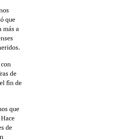
s
anos
ió que
n más a
enses
heridos.
 con
fras de
l fin de
mos que
 Hace
es de
an