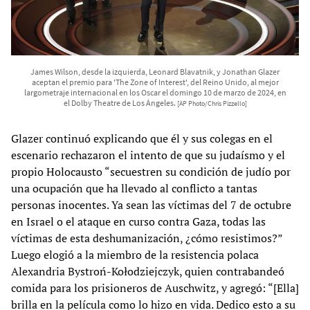
James Wilson, desde la izquierda, Leonard Blavatnik, y Jonathan Glazer
aceptan el premio para 'The Zone of Interest', del Reino Unido, al mejor
largometraje internacional en los Oscar el domingo 10 de marzo de 2024, en
el Dolby Theatre de Los Ángeles.
[AP Photo/Chris Pizzello]
Glazer continuó explicando que él y sus colegas en el
escenario rechazaron el intento de que su judaísmo y el
propio Holocausto “secuestren su condición de judío por
una ocupación que ha llevado al conflicto a tantas
personas inocentes. Ya sean las víctimas del 7 de octubre
en Israel o el ataque en curso contra Gaza, todas las
víctimas de esta deshumanización, ¿cómo resistimos?”
Luego elogió a la miembro de la resistencia polaca
Alexandria Bystroń-Kołodziejczyk, quien contrabandeó
comida para los prisioneros de Auschwitz, y agregó: “[Ella]
brilla en la película como lo hizo en vida. Dedico esto a su