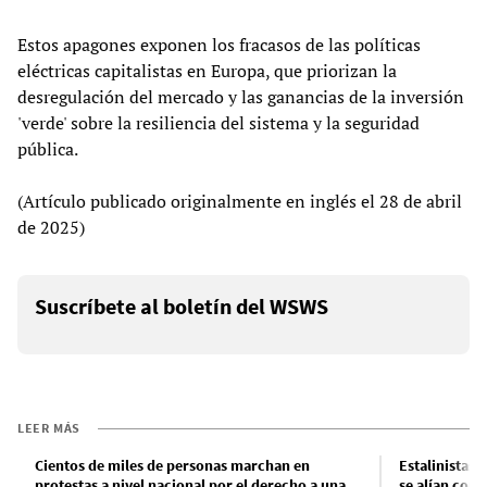
Estos apagones exponen los fracasos de las políticas
eléctricas capitalistas en Europa, que priorizan la
desregulación del mercado y las ganancias de la inversión
'verde' sobre la resiliencia del sistema y la seguridad
pública.
(Artículo publicado originalmente en inglés el 28 de abril
de 2025)
Suscríbete al boletín del WSWS
LEER MÁS
Cientos de miles de personas marchan en
Estalinistas 
protestas a nivel nacional por el derecho a una
se alían con 