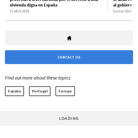
vivienda digna en España
al gobierno 
17 abril 2025
5 junio 2024
CONTACT US
Find out more about these topics:
España
Portugal
Europa
LOADING