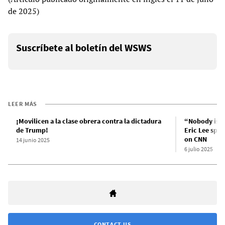
de 2025)
Suscríbete al boletín del WSWS
LEER MÁS
¡Movilicen a la clase obrera contra la dictadura
“Nobody is s
de Trump!
Eric Lee spe
on CNN
14 junio 2025
6 julio 2025
CONTACT US