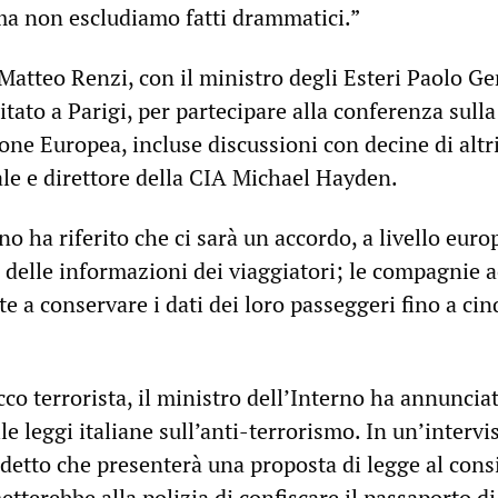
, ma non escludiamo fatti drammatici.”
Matteo Renzi, con il ministro degli Esteri Paolo Ge
itato a Parigi, per partecipare alla conferenza sulla
one Europea, incluse discussioni con decine di altri
ale e direttore della CIA Michael Hayden.
no ha riferito che ci sarà un accordo, a livello euro
 delle informazioni dei viaggiatori; le compagnie 
e a conservare i dati dei loro passeggeri fino a ci
cco terrorista, il ministro dell’Interno ha annunciat
e leggi italiane sull’anti-terrorismo. In un’intervi
detto che presenterà una proposta di legge al consi
tterebbe alla polizia di confiscare il passaporto di