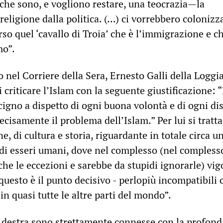
 che sono, e vogliono restare, una teocrazia—la
eligione dalla politica. (...) ci vorrebbero colonizz
so quel ‘cavallo di Troia’ che è l’immigrazione e c
mo”.
lo nel Corriere della Sera, Ernesto Galli della Loggi
di criticare l’Islam con la seguente giustificazione: 
igno a dispetto di ogni buona volontà e di ogni di
ecisamente il problema dell’Islam.” Per lui si tratta
e, di cultura e storia, riguardante in totale circa u
di esseri umani, dove nel complesso (nel compless
he le eccezioni e sarebbe da stupidi ignorarle) vi
 questo è il punto decisivo - perlopiù incompatibili 
in quasi tutte le altre parti del mondo”.
i destra sono strettamente connesse con la profonda