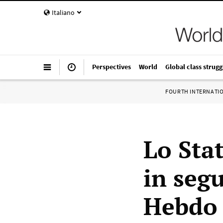
Italiano
Perspectives
World
Global class strugg
FOURTH INTERNATI
Lo Sta
in segu
Hebdo