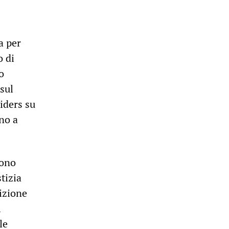
a per
o di
o
 sul
iders su
ino a
sono
tizia
lizione
l
le