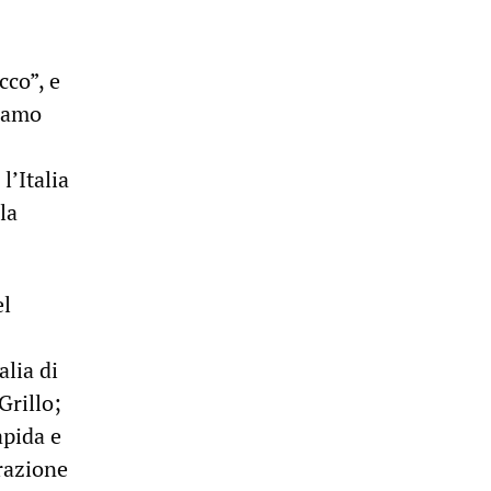
cco”, e
siamo
l’Italia
la
el
alia di
Grillo;
apida e
grazione