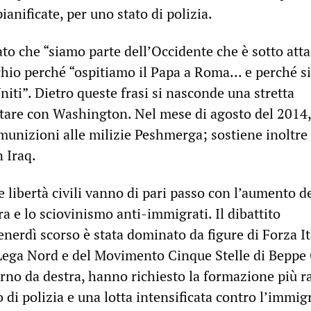
ianificate, per uno stato di polizia.
to che “siamo parte dell’Occidente che è sotto atta
ischio perché “ospitiamo il Papa a Roma... e perché 
Uniti”. Dietro queste frasi si nasconde una stretta
tare con Washington. Nel mese di agosto del 2014, 
munizioni alle milizie Peshmerga; sostiene inoltre 
n Iraq.
le libertà civili vanno di pari passo con l’aumento d
a e lo sciovinismo anti-immigrati. Il dibattito
nerdì scorso è stata dominato da figure di Forza It
 Lega Nord e del Movimento Cinque Stelle di Beppe 
rno da destra, hanno richiesto la formazione più r
o di polizia e una lotta intensificata contro l’immi