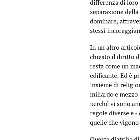
differenza di loro
separazione della r
dominare, attraver
stessi incoraggia
In un altro artico
chiesto il diritto 
resta come un mac
edificante. Ed è pr
insieme di religion
miliardo e mezzo 
perché vi sono anc
regole diverse e -
quelle che vigono 
Queste diatribe d