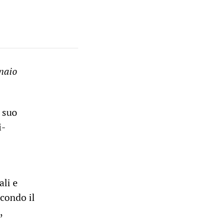
nnaio
l suo
i-
ali e
econdo il
,