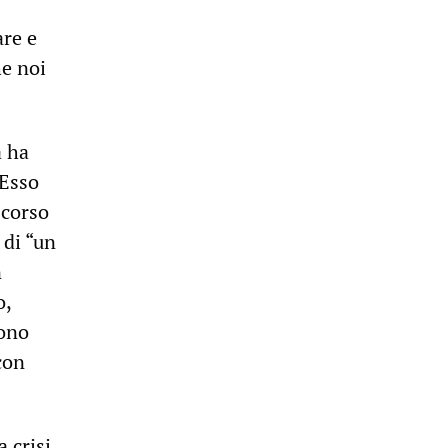
are e
he noi
a ha
“Esso
scorso
 di “un
n
o,
gono
con
 crisi