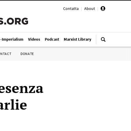
Contatta
|
About
|
i-Imperialism
Videos
Podcast
Marxist Library
ONTACT
DONATE
resenza
arlie