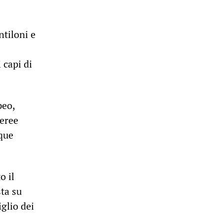
ntiloni e
 capi di
peo,
aeree
nque
o il
sta su
glio dei