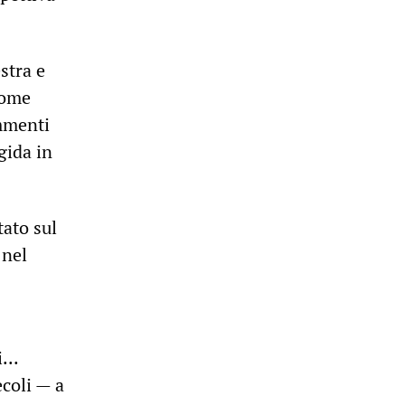
stra e
come
ommenti
gida in
tato sul
 nel
...
ecoli — a