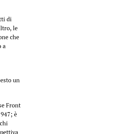
ti di
tro, le
sone che
 a
iesto un
se Front
1947; è
 chi
spettiva