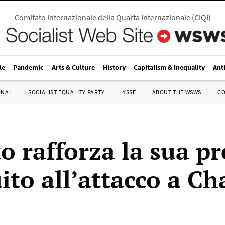
Comitato Internazionale della Quarta Internazionale
(
CIQI
)
le
Pandemic
Arts & Culture
History
Capitalism & Inequality
Ant
ONAL
SOCIALIST EQUALITY PARTY
IYSSE
ABOUT THE WSWS
C
to rafforza la sua p
ito all’attacco a Ch