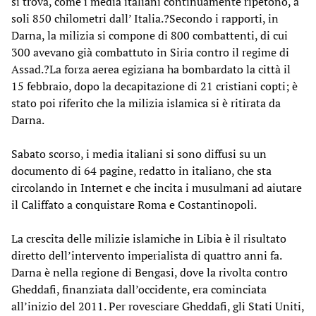
si trova, come i media italiani continuamente ripetono, a
soli 850 chilometri dall’ Italia.?Secondo i rapporti, in
Darna, la milizia si compone di 800 combattenti, di cui
300 avevano già combattuto in Siria contro il regime di
Assad.?La forza aerea egiziana ha bombardato la città il
15 febbraio, dopo la decapitazione di 21 cristiani copti; è
stato poi riferito che la milizia islamica si è ritirata da
Darna.
Sabato scorso, i media italiani si sono diffusi su un
documento di 64 pagine, redatto in italiano, che sta
circolando in Internet e che incita i musulmani ad aiutare
il Califfato a conquistare Roma e Costantinopoli.
La crescita delle milizie islamiche in Libia è il risultato
diretto dell’intervento imperialista di quattro anni fa.
Darna è nella regione di Bengasi, dove la rivolta contro
Gheddafi, finanziata dall’occidente, era cominciata
all’inizio del 2011. Per rovesciare Gheddafi, gli Stati Uniti,