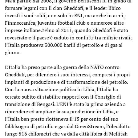
Ma a partire dal 2008, il governo Berlusconi fu in grado di
formare legami con il clan Gheddafi, e il leader libico
investì i suoi soldi, non solo in ENI, ma anche in armi,
Finmeccanica, Juventus football club e numerose altre
imprese italiane.?Fino al 2011, quando Gheddafi è stato
rovesciato e il paese è caduto in conflitti tra milizie rivali,
l’Italia produceva 300.000 barili di petrolio e di gas al
giorno.
L’Italia ha preso parte alla guerra della NATO contro
Gheddafi, per difendere i suoi interessi, compresi i propri
impianti di produzione e di trasformazione del petrolio.
Con la nuova situazione politica in Libia, l’Italia ha
cercato subito di stabilire rapporti con il Consiglio di
transizione di Bengasi. L’ENI è stata la prima azienda a
riprendere ed ampliare la sua produzione in Libia, e
l’Italia ben presto riotteneva il 15 per cento del suo
fabbisogno di petrolio e gas dal GreenStream, l’oleodotto
lungo 516 chilometri che va dalla città libica di Mellitah