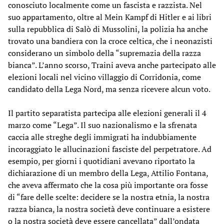
conosciuto localmente come un fascista e razzista. Nel
suo appartamento, oltre al Mein Kampf di Hitler e ai libri
sulla repubblica di Salò di Mussolini, la polizia ha anche
trovato una bandiera con la croce celtica, che i neonazisti
considerano un simbolo della “supremazia della razza
bianca”. L’anno scorso, Traini aveva anche partecipato alle
elezioni locali nel vicino villaggio di Corridonia, come
candidato della Lega Nord, ma senza ricevere alcun voto.
Il partito separatista partecipa alle elezioni generali il 4
marzo come “Lega”. Il suo nazionalismo e la sfrenata
caccia alle streghe degli immigrati ha indubbiamente
incoraggiato le allucinazioni fasciste del perpetratore. Ad
esempio, per giorni i quotidiani avevano riportato la
dichiarazione di un membro della Lega, Attilio Fontana,
che aveva affermato che la cosa più importante ora fosse
di “fare delle scelte: decidere se la nostra etnia, la nostra
razza bianca, la nostra società deve continuare a esistere
o la nostra società deve essere cancellata” dall’ondata