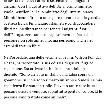
la destra richiede: l’attacco sistematico ai migranti
africani. Con l’aiuto attivo dell’UE, il primo ministro
Paolo Gentiloni e il suo ministro degli Interni Marco
Minniti hanno firmato uno sporco accordo con la guardia
costiera libica. Finanziano islamisti e contrabbandieri
libici nel Mediterraneo per tenere i migranti fuori
dall’Europa. Accettano consapevolmente il fatto che le
persone non solo annegano, ma periscono anche nei
campi di tortura libici.
Nell’ospedale, una delle vittime di Traini, Wilson Kofi dal
Ghana, ha raccontato la sua odissea di guerra, fuga ed
espulsione. Era arrivato in Italia su una scialuppa,
dicendo: “Sono arrivato in Italia dalla Libia sopra un
gommone. In Libia sono rimasto un anno e 5 mesi. La mia
esperienza lì è stata terribile. Ho visto tante cose brutte,
persone uccise e vendute, soprattutto gente di colore. Lì le
persone sono trattate come animali”.