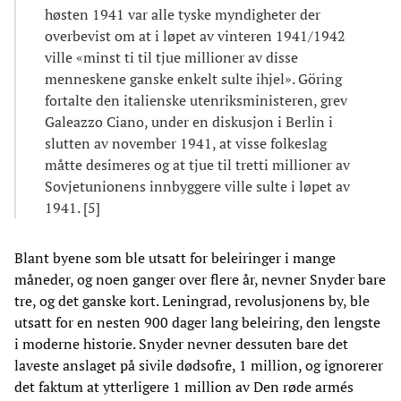
høsten 1941 var alle tyske myndigheter der
overbevist om at i løpet av vinteren 1941/1942
ville «minst ti til tjue millioner av disse
menneskene ganske enkelt sulte ihjel». Göring
fortalte den italienske utenriksministeren, grev
Galeazzo Ciano, under en diskusjon i Berlin i
slutten av november 1941, at visse folkeslag
måtte desimeres og at tjue til tretti millioner av
Sovjetunionens innbyggere ville sulte i løpet av
1941. [5]
Blant byene som ble utsatt for beleiringer i mange
måneder, og noen ganger over flere år, nevner Snyder bare
tre, og det ganske kort. Leningrad, revolusjonens by, ble
utsatt for en nesten 900 dager lang beleiring, den lengste
i moderne historie. Snyder nevner dessuten bare det
laveste anslaget på sivile dødsofre, 1 million, og ignorerer
det faktum at ytterligere 1 million av Den røde armés