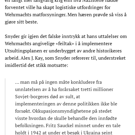
en langt mer langvarig krig enn hva Nazistene hadde
forventet ville ha skapt logistiske utfordringer for
Wehrmachts matforsyninger. Men hæren prøvde så viss å
gjøre sitt beste.
Snyder gir igjen det falske inntrykk at hans uttalelser om
Wehrmachts angivelige «feiltak» i å implementere
Utsultingsplanen er underbygget av andre historikeres
arbeid. Alex J. Kay, som Snyder refererer til, understreket
imidlertid det stikk motsatte:
… man må på ingen måte konkludere fra
unnlatelsen av å ha forårsaket tretti millioner
Sovjet-borgeres død av sult, at
implementeringen av denne politikken ikke ble
forsøkt. Okkupasjonsmyndighetene på stedet
visste hvordan de skulle behandle den innfødte
befolkningen. Fritz Sauckel minnet under en tale
holdt i 1942 at under et besøk i Ukraina seint