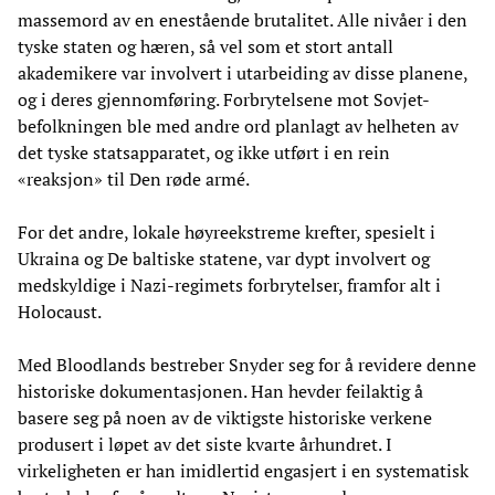
massemord av en enestående brutalitet. Alle nivåer i den
tyske staten og hæren, så vel som et stort antall
akademikere var involvert i utarbeiding av disse planene,
og i deres gjennomføring. Forbrytelsene mot Sovjet-
befolkningen ble med andre ord planlagt av helheten av
det tyske statsapparatet, og ikke utført i en rein
«reaksjon» til Den røde armé.
For det andre, lokale høyreekstreme krefter, spesielt i
Ukraina og De baltiske statene, var dypt involvert og
medskyldige i Nazi-regimets forbrytelser, framfor alt i
Holocaust.
Med Bloodlands bestreber Snyder seg for å revidere denne
historiske dokumentasjonen. Han hevder feilaktig å
basere seg på noen av de viktigste historiske verkene
produsert i løpet av det siste kvarte århundret. I
virkeligheten er han imidlertid engasjert i en systematisk