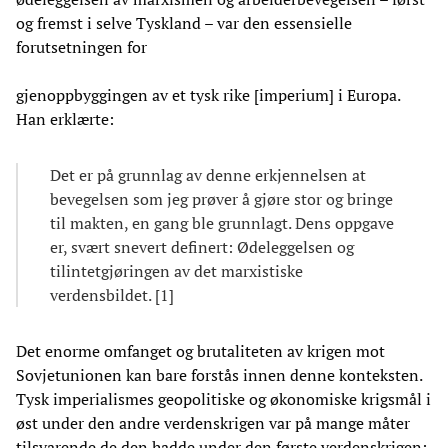
og fremst i selve Tyskland – var den essensielle
forutsetningen for
gjenoppbyggingen av et tysk rike [imperium] i Europa.
Han erklærte:
Det er på grunnlag av denne erkjennelsen at
bevegelsen som jeg prøver å gjøre stor og bringe
til makten, en gang ble grunnlagt. Dens oppgave
er, svært snevert definert: Ødeleggelsen og
tilintetgjøringen av det marxistiske
verdensbildet. [1]
Det enorme omfanget og brutaliteten av krigen mot
Sovjetunionen kan bare forstås innen denne konteksten.
Tysk imperialismes geopolitiske og økonomiske krigsmål i
øst under den andre verdenskrigen var på mange måter
tilsvarende de den hadde under den første verdenskrigen: