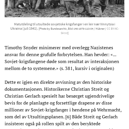
Matutdeling til utsultede sovjetiske krigsfanger i en leir nær Vinnytsia i
Ukraina (juli 1941).
[Photo by Bundesarchiv, Bild 146-1979-113-04 / Hübner /
CC BY-NC-
SA 3.0
]
Timothy Snyder minimerer med overlegg Nazistenes
ansvar for denne grufulle forbrytelsen. Han hevder: «...
Sovjet-krigsfangene døde som resultat av interaksjonen
mellom de to systemene.» (s. 381, kursiv i originalen)
Dette er igjen en direkte avvisning av den historiske
dokumentasjonen. Historikerne Christian Streit og
Christian Gerlach spesielt har besørget ugjendrivelige
bevis for de planlagte og forsettlige drapene av disse
millioner av Sovjet-krigsfanger i hendene på Wehrmacht,
som del av Utsultingsplanen. [6] Både Streit og Gerlach
insisterer også på rollen spilt av den beryktede