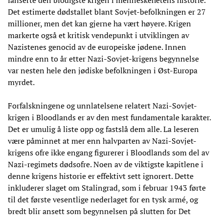
Det estimerte dødstallet blant Sovjet-befolkningen er 27
millioner, men det kan gjerne ha vært høyere. Krigen
markerte også et kritisk vendepunkt i utviklingen av
Nazistenes genocid av de europeiske jødene. Innen
mindre enn to år etter Nazi-Sovjet-krigens begynnelse
var nesten hele den jødiske befolkningen i Øst-Europa
myrdet.
Forfalskningene og unnlatelsene relatert Nazi-Sovjet-
krigen i Bloodlands er av den mest fundamentale karakter.
Det er umulig å liste opp og fastslå dem alle. La leseren
være påminnet at mer enn halvparten av Nazi-Sovjet-
krigens ofre ikke engang figurerer i Bloodlands som del av
Nazi-regimets dødsofre. Noen av de viktigste kapitlene i
denne krigens historie er effektivt sett ignorert. Dette
inkluderer slaget om Stalingrad, som i februar 1943 førte
til det første vesentlige nederlaget for en tysk armé, og
bredt blir ansett som begynnelsen på slutten for Det