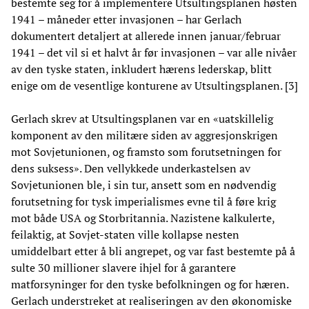
bestemte seg for å implementere Utsultingsplanen høsten
1941 – måneder etter invasjonen – har Gerlach
dokumentert detaljert at allerede innen januar/februar
1941 – det vil si et halvt år før invasjonen – var alle nivåer
av den tyske staten, inkludert hærens lederskap, blitt
enige om de vesentlige konturene av Utsultingsplanen. [3]
Gerlach skrev at Utsultingsplanen var en «uatskillelig
komponent av den militære siden av aggresjonskrigen
mot Sovjetunionen, og framsto som forutsetningen for
dens suksess». Den vellykkede underkastelsen av
Sovjetunionen ble, i sin tur, ansett som en nødvendig
forutsetning for tysk imperialismes evne til å føre krig
mot både USA og Storbritannia. Nazistene kalkulerte,
feilaktig, at Sovjet-staten ville kollapse nesten
umiddelbart etter å bli angrepet, og var fast bestemte på å
sulte 30 millioner slavere ihjel for å garantere
matforsyninger for den tyske befolkningen og for hæren.
Gerlach understreket at realiseringen av den økonomiske