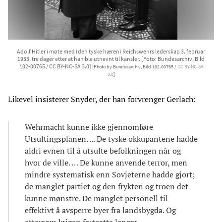
Adolf Hitler i møte med (den tyske hæren) Reichswehrs lederskap 3. februar
1933, tre dager etter at han ble utnevnt til kansler. [Foto: Bundesarchiv, Bild
102-00765 / CC BY-NC-SA 3.0]
[Photo by Bundesarchiv, Bild 102-00765 /
CC BY-NC-SA
3.0
]
Likevel insisterer Snyder, der han forvrenger Gerlach:
Wehrmacht kunne ikke gjennomføre
Utsultingsplanen. ... De tyske okkupantene hadde
aldri evnen til å utsulte befolkningen når og
hvor de ville. … De kunne anvende terror, men
mindre systematisk enn Sovjeterne hadde gjort;
de manglet partiet og den frykten og troen det
kunne mønstre. De manglet personell til
effektivt å avsperre byer fra landsbygda. Og