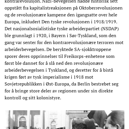
kontrarevolusjon. Nazi-bevegelsen hadde historisk sett
oppstått fra kapitalistreaksjonen på Oktoberrevolusjonen
og de revolusjonære kampene den igangsatte over hele
Europa, inkludert Den tyske revolusjonen i 1918/1919.
Det nasjonalsosialistiske tyske arbeiderpartiet (NSDAP)
ble grunnlagt i 1920, i Bayern i Sør-Tyskland, som den
gang var senter for den kontrarevolusjonære terroren mot
arbeiderbevegelsen. De beryktede SA-sjokktroppene
sporer deres opprinnelser til Freikorps-enhetene som
først ble dannet for å slå ned den revolusjonære
arbeiderbevegelsen i Tyskland, og deretter for å bistå
krigen ført av tysk imperialisme i 1918 mot
Sovjetrepublikken i Øst-Europa, da Berlin bestrebet seg
for å bringe store deler av regionen under sin direkte
kontroll og sitt kolonistyre.