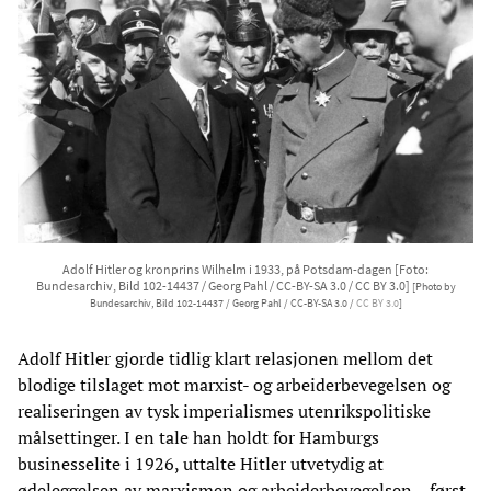
Adolf Hitler og kronprins Wilhelm i 1933, på Potsdam-dagen [Foto:
Bundesarchiv, Bild 102-14437 / Georg Pahl / CC-BY-SA 3.0 / CC BY 3.0]
[Photo by
Bundesarchiv, Bild 102-14437 / Georg Pahl / CC-BY-SA 3.0 /
CC BY 3.0
]
Adolf Hitler gjorde tidlig klart relasjonen mellom det
blodige tilslaget mot marxist- og arbeiderbevegelsen og
realiseringen av tysk imperialismes utenrikspolitiske
målsettinger. I en tale han holdt for Hamburgs
businesselite i 1926, uttalte Hitler utvetydig at
ødeleggelsen av marxismen og arbeiderbevegelsen – først