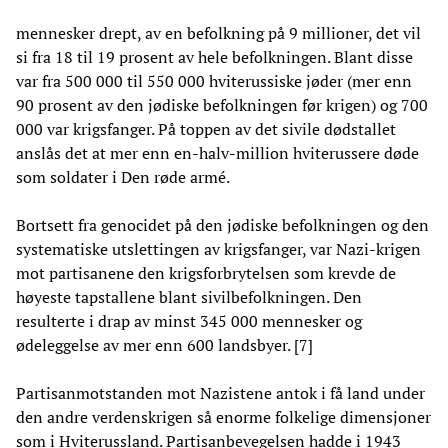
mennesker drept, av en befolkning på 9 millioner, det vil
si fra 18 til 19 prosent av hele befolkningen. Blant disse
var fra 500 000 til 550 000 hviterussiske jøder (mer enn
90 prosent av den jødiske befolkningen før krigen) og 700
000 var krigsfanger. På toppen av det sivile dødstallet
anslås det at mer enn en-halv-million hviterussere døde
som soldater i Den røde armé.
Bortsett fra genocidet på den jødiske befolkningen og den
systematiske utslettingen av krigsfanger, var Nazi-krigen
mot partisanene den krigsforbrytelsen som krevde de
høyeste tapstallene blant sivilbefolkningen. Den
resulterte i drap av minst 345 000 mennesker og
ødeleggelse av mer enn 600 landsbyer. [7]
Partisanmotstanden mot Nazistene antok i få land under
den andre verdenskrigen så enorme folkelige dimensjoner
som i Hviterussland. Partisanbevegelsen hadde i 1943