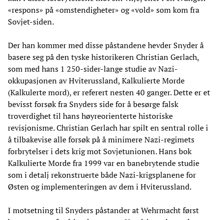
«respons» på «omstendigheter» og «vold» som kom fra
Sovjet-siden.
Der han kommer med disse påstandene hevder Snyder å
basere seg på den tyske historikeren Christian Gerlach,
som med hans 1 250-sider-lange studie av Nazi-
okkupasjonen av Hviterussland, Kalkulierte Morde
(Kalkulerte mord), er referert nesten 40 ganger. Dette er et
bevisst forsøk fra Snyders side for å besørge falsk
troverdighet til hans høyreorienterte historiske
revisjonisme. Christian Gerlach har spilt en sentral rolle i
å tilbakevise alle forsøk på å minimere Nazi-regimets
forbrytelser i dets krig mot Sovjetunionen. Hans bok
Kalkulierte Morde fra 1999 var en banebrytende studie
som i detalj rekonstruerte både Nazi-krigsplanene for
Østen og implementeringen av dem i Hviterussland.
I motsetning til Snyders påstander at Wehrmacht først