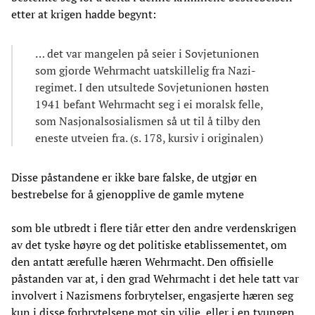
etter at krigen hadde begynt:
… det var mangelen på seier i Sovjetunionen
som gjorde Wehrmacht uatskillelig fra Nazi-
regimet. I den utsultede Sovjetunionen høsten
1941 befant Wehrmacht seg i ei moralsk felle,
som Nasjonalsosialismen så ut til å tilby den
eneste utveien fra. (s. 178, kursiv i originalen)
Disse påstandene er ikke bare falske, de utgjør en
bestrebelse for å gjenopplive de gamle mytene
som ble utbredt i flere tiår etter den andre verdenskrigen
av det tyske høyre og det politiske etablissementet, om
den antatt ærefulle hæren Wehrmacht. Den offisielle
påstanden var at, i den grad Wehrmacht i det hele tatt var
involvert i Nazismens forbrytelser, engasjerte hæren seg
kun i disse forbrytelsene mot sin vilje, eller i en tvungen