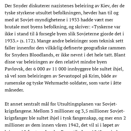
Der Snyder diskuterer nazistenes beleiring av Kiev, der de
tyske styrkene utsultet befolkningen, hevder han til og
med at Sovjet-myndighetene i 1933 hadde vært mer
brutale mot byens befolkning, og skriver: «Tyskerne var
ikke i stand til å forsegle byen slik Sovjeterne gjorde det i
1933.» (s. 172). Mange andre beleiringer som teknisk sett
faller innenfor den vilkårlig definerte geografiske rammen
for Snyders Bloodlands, er ikke nevnt i det hele tatt. Blant
disse var beleiringen av den relativt mindre byen
Pavlovsk, der 6 000 av 11 000 innbyggere ble sultet ihjel,
så vel som beleiringen av Sevastopol på Krim, både av
rumenske og tyske Wehrmacht-soldater, som varte i åtte
måneder.
Et annet sentralt mål for Utsultingsplanen var Sovjet-
krigsfangene. Mellom 3 millioner og 3,5 millioner Sovjet-
krigsfanger ble sultet ihjel i tysk fangenskap, og mer enn 2
millioner av dem innen våren 1942, det vil si i løpet av