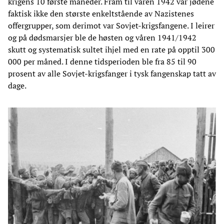
krigens 10 første måneder. Fram til våren 1942 var jødene
faktisk ikke den største enkeltstående av Nazistenes
offergrupper, som derimot var Sovjet-krigsfangene. I leirer
og på dødsmarsjer ble de høsten og våren 1941/1942
skutt og systematisk sultet ihjel med en rate på opptil 300
000 per måned. I denne tidsperioden ble fra 85 til 90
prosent av alle Sovjet-krigsfanger i tysk fangenskap tatt av
dage.