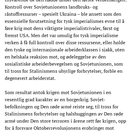
Kontroll over Sovjetunionens landbruks- og
råstoffressurser – spesielt Ukraina – ble ansett som den
essensielle forutsetning for tysk imperialismes evne til å
føre krig mot dens viktigste imperialistrivaler, først og
fremst USA. Men det var umulig for tysk imperialisme
verken å få full kontroll over disse ressursene, eller holde
den tyske og internasjonale arbeiderklassen i sjakk, uten
en helskala reaksjon mot, og ødeleggelse av den
sosialistiske arbeiderbevegelsen og Sovjetunionen, som
til tross for Stalinismens uhyrlige forbrytelser, forble en
degenerert arbeiderstat.
Som resultat antok krigen mot Sovjetunionen i en
vesentlig grad karakter av en borgerkrig. Sovjet-
befolkningen og Den røde armé reiste seg, til tross for
Stalinismens forbrytelser og halshuggingen av Den røde
armé under Den store terroren i årene rett før krigen, opp
for å forsvare Oktoberrevolusjonens erobringer mot