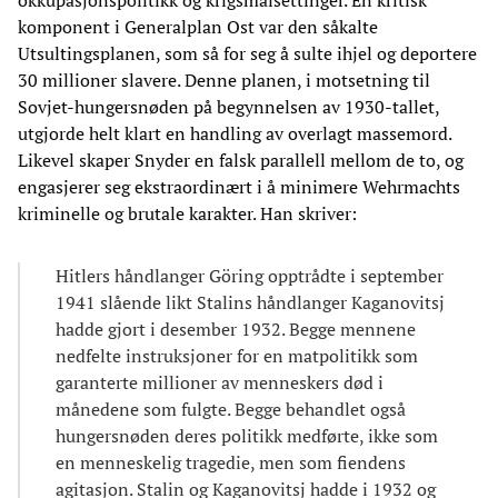
okkupasjonspolitikk og krigsmålsettinger. En kritisk
komponent i Generalplan Ost var den såkalte
Utsultingsplanen, som så for seg å sulte ihjel og deportere
30 millioner slavere. Denne planen, i motsetning til
Sovjet-hungersnøden på begynnelsen av 1930-tallet,
utgjorde helt klart en handling av overlagt massemord.
Likevel skaper Snyder en falsk parallell mellom de to, og
engasjerer seg ekstraordinært i å minimere Wehrmachts
kriminelle og brutale karakter. Han skriver:
Hitlers håndlanger Göring opptrådte i september
1941 slående likt Stalins håndlanger Kaganovitsj
hadde gjort i desember 1932. Begge mennene
nedfelte instruksjoner for en matpolitikk som
garanterte millioner av menneskers død i
månedene som fulgte. Begge behandlet også
hungersnøden deres politikk medførte, ikke som
en menneskelig tragedie, men som fiendens
agitasjon. Stalin og Kaganovitsj hadde i 1932 og