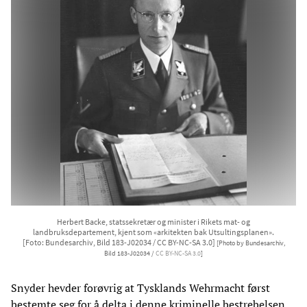
Herbert Backe, statssekretær og minister i Rikets mat- og
landbruksdepartement, kjent som «arkitekten bak Utsultingsplanen».
[Foto: Bundesarchiv, Bild 183-J02034 / CC BY-NC-SA 3.0]
[Photo by Bundesarchiv,
Bild 183-J02034 /
CC BY-NC-SA 3.0
]
Snyder hevder forøvrig at Tysklands Wehrmacht først
bestemte seg for å delta i denne kriminelle bestrebelsen