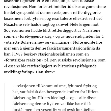
fascisme representerte en reaksjon på Den russiske
revolusjonen. Han forfektet imidlertid disse argumentene
fra det synspunkt at denne reaksjonen rettferdiggjorde
fascismens forbrytelser, og resirkulerte effektivt sett det
Nazistene selv hadde sagt og skrevet. Hele krigen mot
Sovjetunionen hadde blitt rettferdiggjort av Nazistene
som en «forebyggende krig,» og av nødvendigheten for å
«utslette Bolsjevisme» og «marxisme». Nolte gjorde lite
mer enn å gjenta denne fascistargumentasjonslinja da
han i 1987 beskrev Nasjonalsosialismen som en
«forutsigbar reaksjon» på Den russiske revolusjonen, som
«i essens ble rettferdiggjort av historiens påfølgende
utviklingsforløp». Han skrev:
… relasjonen til kommunisme, fylt med frykt og
hat, var faktisk den bevegende kraften for Hitlers
følelser og for Hitlers ideologi … og … alle disse
følelsene og denne frykten var ikke bare til å
forstå, men i en vesentlig grad også forståelige,