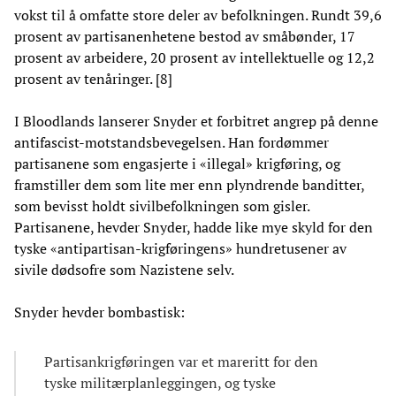
vokst til å omfatte store deler av befolkningen. Rundt 39,6
prosent av partisanenhetene bestod av småbønder, 17
prosent av arbeidere, 20 prosent av intellektuelle og 12,2
prosent av tenåringer. [8]
I Bloodlands lanserer Snyder et forbitret angrep på denne
antifascist-motstandsbevegelsen. Han fordømmer
partisanene som engasjerte i «illegal» krigføring, og
framstiller dem som lite mer enn plyndrende banditter,
som bevisst holdt sivilbefolkningen som gisler.
Partisanene, hevder Snyder, hadde like mye skyld for den
tyske «antipartisan-krigføringens» hundretusener av
sivile dødsofre som Nazistene selv.
Snyder hevder bombastisk:
Partisankrigføringen var et mareritt for den
tyske militærplanleggingen, og tyske