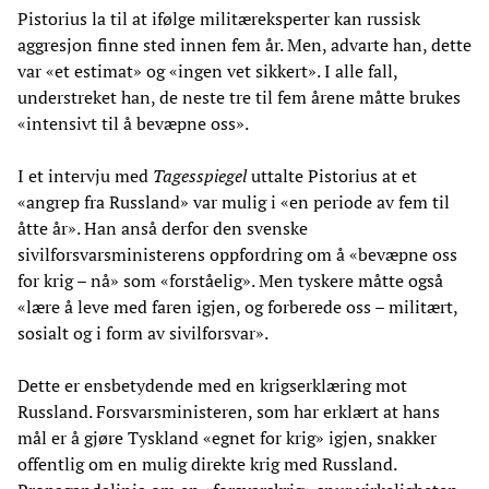
Pistorius la til at ifølge militæreksperter kan russisk
aggresjon finne sted innen fem år. Men, advarte han, dette
var «et estimat» og «ingen vet sikkert». I alle fall,
understreket han, de neste tre til fem årene måtte brukes
«intensivt til å bevæpne oss».
I et intervju med
Tagesspiegel
uttalte Pistorius at et
«angrep fra Russland» var mulig i «en periode av fem til
åtte år». Han anså derfor den svenske
sivilforsvarsministerens oppfordring om å «bevæpne oss
for krig – nå» som «forståelig». Men tyskere måtte også
«lære å leve med faren igjen, og forberede oss – militært,
sosialt og i form av sivilforsvar».
Dette er ensbetydende med en krigserklæring mot
Russland. Forsvarsministeren, som har erklært at hans
mål er å gjøre Tyskland «egnet for krig» igjen, snakker
offentlig om en mulig direkte krig med Russland.