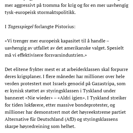
mer aggressivt på tromma for krig og for en mer uavhengig
tysk-europeisk stormaktspolitikk.
I
Tagesspiegel
forlangte Pistorius:
«Vi trenger mer europeisk kapasitet til å handle –
uavhengig av utfallet av det amerikanske valget. Spesielt
må vi effektivisere forsvarsindustrien.»
Det elitene frykter mest er at arbeiderklassen skal forpurre
deres krigsplaner. I flere måneder har millioner over hele
verden protestert mot Israels genocid på Gazastripa, som
er kynisk støttet av styringsklassen i Tyskland under
banneret «Nie wieder» – «Aldri igjen». I Tyskland streiker
for tiden lokførere, etter massive bondeprotester, og
millioner har demonstrert mot det høyreekstreme partiet
Alternative für Deutschland (AfD) og styringsklassens
skarpe høyredreining som helhet.