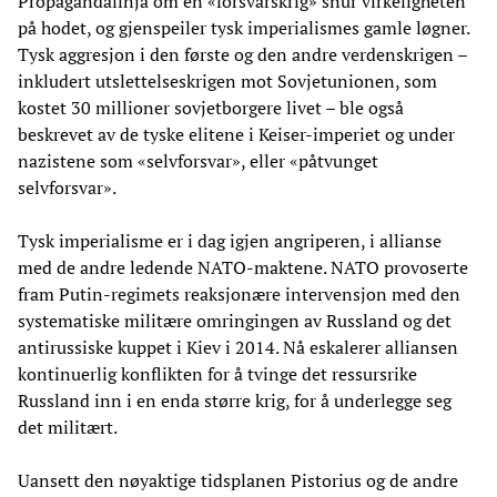
Propagandalinja om en «forsvarskrig» snur virkeligheten
på hodet, og gjenspeiler tysk imperialismes gamle løgner.
Tysk aggresjon i den første og den andre verdenskrigen –
inkludert utslettelseskrigen mot Sovjetunionen, som
kostet 30 millioner sovjetborgere livet – ble også
beskrevet av de tyske elitene i Keiser-imperiet og under
nazistene som «selvforsvar», eller «påtvunget
selvforsvar».
Tysk imperialisme er i dag igjen angriperen, i allianse
med de andre ledende NATO-maktene. NATO provoserte
fram Putin-regimets reaksjonære intervensjon med den
systematiske militære omringingen av Russland og det
antirussiske kuppet i Kiev i 2014. Nå eskalerer alliansen
kontinuerlig konflikten for å tvinge det ressursrike
Russland inn i en enda større krig, for å underlegge seg
det militært.
Uansett den nøyaktige tidsplanen Pistorius og de andre