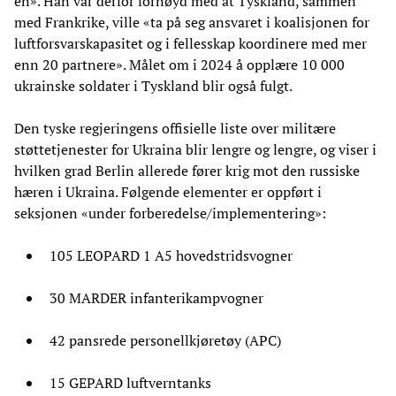
én». Han var derfor fornøyd med at Tyskland, sammen
med Frankrike, ville «ta på seg ansvaret i koalisjonen for
luftforsvarskapasitet og i fellesskap koordinere med mer
enn 20 partnere». Målet om i 2024 å opplære 10 000
ukrainske soldater i Tyskland blir også fulgt.
Den tyske regjeringens offisielle liste over militære
støttetjenester for Ukraina blir lengre og lengre, og viser i
hvilken grad Berlin allerede fører krig mot den russiske
hæren i Ukraina. Følgende elementer er oppført i
seksjonen «under forberedelse/implementering»:
105 LEOPARD 1 A5 hovedstridsvogner
30 MARDER infanterikampvogner
42 pansrede personellkjøretøy (APC)
15 GEPARD luftverntanks