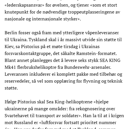
«lederskapsansvar» for øvelsen, og tjener «som et stort
knutepunkt for de nødvendige troppeutplasseringene av
nasjonale og internasjonale styrker».
Berlin fosser også fram med ytterligere våpenleveranser
til Ukraina. Tyskland skal i år massivt utvide sin støtte til
Kiev, sa Pistorius på et møte tirsdag i Ukrainas
forsvarskontaktgruppe, det såkalte Ramstein-formatet.
Blant annet planlegges det å levere seks stykk SEA KING
Mk41 flerbrukshelikoptre fra Bundeswehr-arsenaler.
Leveransen inkluderer ei komplett pakke med tilbehør og
reservedeler, så vel som opplæring for flyvning og teknisk
støtte.
Ifølge Pistorius skal Sea King-helikoptrene «hjelpe
ukrainerne på mange områder: fra rekognosering over
Svartehavet til transport av soldater». Han la til at i krigen
mot Russland er «luftforsvar fortsatt prioritet nummer