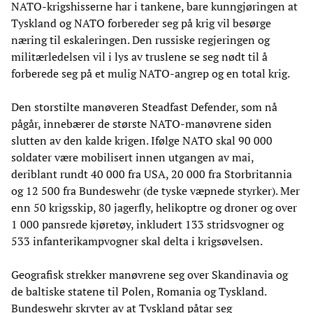
NATO-krigshisserne har i tankene, bare kunngjøringen at
Tyskland og NATO forbereder seg på krig vil besørge
næring til eskaleringen. Den russiske regjeringen og
militærledelsen vil i lys av truslene se seg nødt til å
forberede seg på et mulig NATO-angrep og en total krig.
Den storstilte manøveren Steadfast Defender, som nå
pågår, innebærer de største NATO-manøvrene siden
slutten av den kalde krigen. Ifølge NATO skal 90 000
soldater være mobilisert innen utgangen av mai,
deriblant rundt 40 000 fra USA, 20 000 fra Storbritannia
og 12 500 fra Bundeswehr (de tyske væpnede styrker). Mer
enn 50 krigsskip, 80 jagerfly, helikoptre og droner og over
1 000 pansrede kjøretøy, inkludert 133 stridsvogner og
533 infanterikampvogner skal delta i krigsøvelsen.
Geografisk strekker manøvrene seg over Skandinavia og
de baltiske statene til Polen, Romania og Tyskland.
Bundeswehr skryter av at Tyskland påtar seg