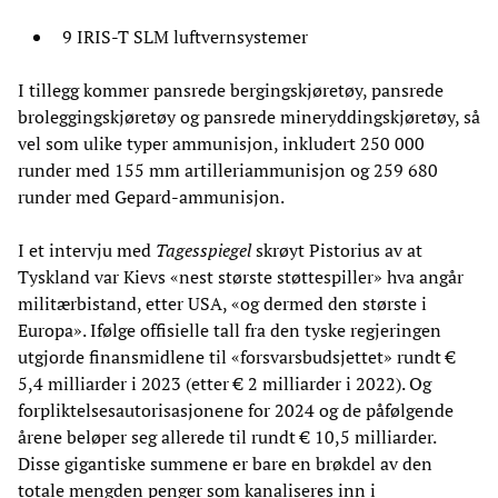
9 IRIS-T SLM luftvernsystemer
I tillegg kommer pansrede bergingskjøretøy, pansrede
broleggingskjøretøy og pansrede mineryddingskjøretøy, så
vel som ulike typer ammunisjon, inkludert 250 000
runder med 155 mm artilleriammunisjon og 259 680
runder med Gepard-ammunisjon.
I et intervju med
Tagesspiegel
skrøyt Pistorius av at
Tyskland var Kievs «nest største støttespiller» hva angår
militærbistand, etter USA, «og dermed den største i
Europa». Ifølge offisielle tall fra den tyske regjeringen
utgjorde finansmidlene til «forsvarsbudsjettet» rundt €
5,4 milliarder i 2023 (etter € 2 milliarder i 2022). Og
forpliktelsesautorisasjonene for 2024 og de påfølgende
årene beløper seg allerede til rundt € 10,5 milliarder.
Disse gigantiske summene er bare en brøkdel av den
totale mengden penger som kanaliseres inn i