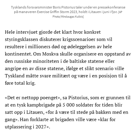
Tysklands forsvarsminister Boris Pistorius taler under en pressekonferanse
på manøveren Exercise Griffin Storm 2023, holdt i Litauen i juni i fjor.
[AP
Photo/Mindaugas Kulbis]
Hele intervjuet gjorde det klart hvor konkret
styringsklassen diskuterer krigsscenarioer som vil
resultere i millioners død og ødeleggelsen av hele
kontinentet. Om Moskva skulle organisere en oppstand av
den russiske minoriteten i de baltiske statene eller
angripe en av disse statene, ifølge et slikt scenario ville
Tyskland måtte svare militært og være i en posisjon til å
føre total krig.
«Det er nettopp poenget», sa Pistorius, som er grunnen til
at en tysk kampbrigade på 5 000 soldater for tiden blir
satt opp i Litauen, «for å være til stede på bakken med en
gang». Han forklarte at brigaden ville være «klar for
utplassering i 2027».