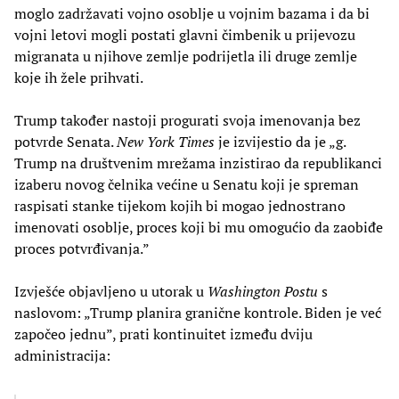
moglo zadržavati vojno osoblje u vojnim bazama i da bi
vojni letovi mogli postati glavni čimbenik u prijevozu
migranata u njihove zemlje podrijetla ili druge zemlje
koje ih žele prihvati.
Trump također nastoji progurati svoja imenovanja bez
potvrde Senata.
New York Times
je izvijestio da je „g.
Trump na društvenim mrežama inzistirao da republikanci
izaberu novog čelnika većine u Senatu koji je spreman
raspisati stanke tijekom kojih bi mogao jednostrano
imenovati osoblje, proces koji bi mu omogućio da zaobiđe
proces potvrđivanja.”
Izvješće objavljeno u utorak u
Washington Postu
s
naslovom: „Trump planira granične kontrole. Biden je već
započeo jednu”, prati kontinuitet između dviju
administracija: