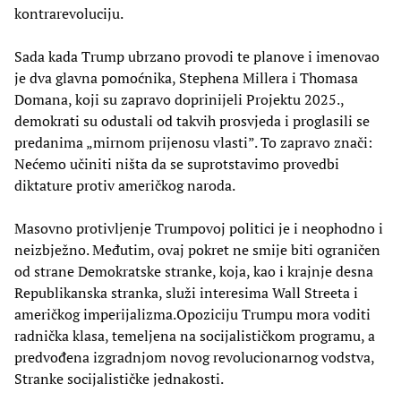
kontrarevoluciju.
Sada kada Trump ubrzano provodi te planove i imenovao
je dva glavna pomoćnika, Stephena Millera i Thomasa
Domana, koji su zapravo doprinijeli Projektu 2025.,
demokrati su odustali od takvih prosvjeda i proglasili se
predanima „mirnom prijenosu vlasti”. To zapravo znači:
Nećemo učiniti ništa da se suprotstavimo provedbi
diktature protiv američkog naroda.
Masovno protivljenje Trumpovoj politici je i neophodno i
neizbježno. Međutim, ovaj pokret ne smije biti ograničen
od strane Demokratske stranke, koja, kao i krajnje desna
Republikanska stranka, služi interesima Wall Streeta i
američkog imperijalizma.Opoziciju Trumpu mora voditi
radnička klasa, temeljena na socijalističkom programu, a
predvođena izgradnjom novog revolucionarnog vodstva,
Stranke socijalističke jednakosti.