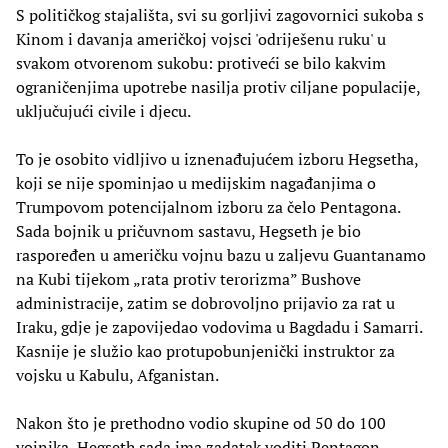
S političkog stajališta, svi su gorljivi zagovornici sukoba s
Kinom i davanja američkoj vojsci 'odriješenu ruku' u
svakom otvorenom sukobu: protiveći se bilo kakvim
ograničenjima upotrebe nasilja protiv ciljane populacije,
uključujući civile i djecu.
To je osobito vidljivo u iznenađujućem izboru Hegsetha,
koji se nije spominjao u medijskim nagađanjima o
Trumpovom potencijalnom izboru za čelo Pentagona.
Sada bojnik u pričuvnom sastavu, Hegseth je bio
raspoređen u američku vojnu bazu u zaljevu Guantanamo
na Kubi tijekom „rata protiv terorizma” Bushove
administracije, zatim se dobrovoljno prijavio za rat u
Iraku, gdje je zapovijedao vodovima u Bagdadu i Samarri.
Kasnije je služio kao protupobunjenički instruktor za
vojsku u Kabulu, Afganistan.
Nakon što je prethodno vodio skupine od 50 do 100
vojnika, Hegseth sada ima zadatak voditi Pentagon,