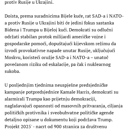
protiv Rusije u Ukrajini.
Doista, prema suradnicima Bijele kuće, rat SAD-a i NATO-
a protiv Rusije u Ukrajini biti će jedini fokus sastanka
Bidena i Trumpa u Bijeloj kući. Demokrati su odlučni
održati stabilan protok milijardi američke vojne i
gospodarske pomoći, dopuštajući kijevskom režimu da
izvodi provokativne napade unutar Rusije, uključujući
Moskvu, koristeći oružje SAD-a i NATO-a – unatoč
povećanom riziku od eskalacije, pa čak i nuklearnog
sukoba.
U posljednjim tjednima neuspješne predsjedničke
kampanje potpredsjednice Kamale Harris, demokrati su
alarmirali Trumpa kao prijetnju demokraciji,
naglašavajući opasnosti od masovnih pritvaranja, ciljanja
političkih protivnika i sveobuhvatne političke agende
detaljno opisane u dokumentu koji podržava Trump.
Projekt 2025' - nacrt od 900 stranica za društvenu