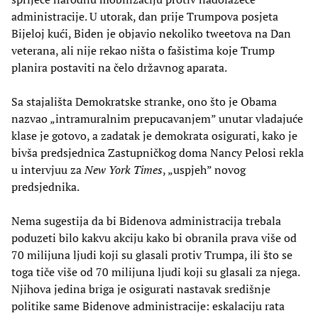
administracije. U utorak, dan prije Trumpova posjeta
Bijeloj kući, Biden je objavio nekoliko tweetova na Dan
veterana, ali nije rekao ništa o fašistima koje Trump
planira postaviti na čelo državnog aparata.
Sa stajališta Demokratske stranke, ono što je Obama
nazvao „intramuralnim prepucavanjem” unutar vladajuće
klase je gotovo, a zadatak je demokrata osigurati, kako je
bivša predsjednica Zastupničkog doma Nancy Pelosi rekla
u intervjuu za
New York Times
, „uspjeh” novog
predsjednika.
Nema sugestija da bi Bidenova administracija trebala
poduzeti bilo kakvu akciju kako bi obranila prava više od
70 milijuna ljudi koji su glasali protiv Trumpa, ili što se
toga tiče više od 70 milijuna ljudi koji su glasali za njega.
Njihova jedina briga je osigurati nastavak središnje
politike same Bidenove administracije: eskalaciju rata