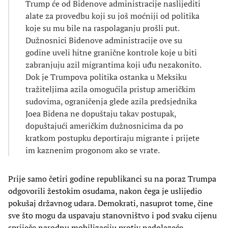
Trump će od Bidenove administracije naslijediti
alate za provedbu koji su još moćniji od politika
koje su mu bile na raspolaganju prošli put.
Dužnosnici Bidenove administracije ove su
godine uveli hitne granične kontrole koje u biti
zabranjuju azil migrantima koji uđu nezakonito.
Dok je Trumpova politika ostanka u Meksiku
tražiteljima azila omogućila pristup američkim
sudovima, ograničenja glede azila predsjednika
Joea Bidena ne dopuštaju takav postupak,
dopuštajući američkim dužnosnicima da po
kratkom postupku deportiraju migrante i prijete
im kaznenim progonom ako se vrate.
Prije samo četiri godine republikanci su na poraz Trumpa
odgovorili žestokim osudama, nakon čega je uslijedio
pokušaj državnog udara. Demokrati, nasuprot tome, čine
sve što mogu da uspavaju stanovništvo i pod svaku cijenu
spriječe narodnu mobilizaciju protiv nadolazeće