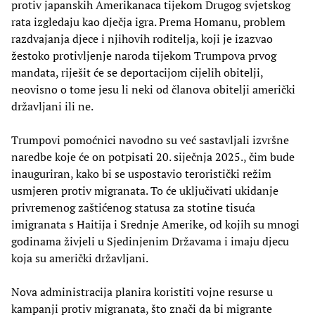
protiv japanskih Amerikanaca tijekom Drugog svjetskog
rata izgledaju kao dječja igra. Prema Homanu, problem
razdvajanja djece i njihovih roditelja, koji je izazvao
žestoko protivljenje naroda tijekom Trumpova prvog
mandata, riješit će se deportacijom cijelih obitelji,
neovisno o tome jesu li neki od članova obitelji američki
državljani ili ne.
Trumpovi pomoćnici navodno su već sastavljali izvršne
naredbe koje će on potpisati 20. siječnja 2025., čim bude
inauguriran, kako bi se uspostavio teroristički režim
usmjeren protiv migranata. To će uključivati ​​ukidanje
privremenog zaštićenog statusa za stotine tisuća
imigranata s Haitija i Srednje Amerike, od kojih su mnogi
godinama živjeli u Sjedinjenim Državama i imaju djecu
koja su američki državljani.
Nova administracija planira koristiti vojne resurse u
kampanji protiv migranata, što znači da bi migrante