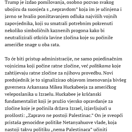
Trump je izdao pomilovanja, osobno pozvao svakog
ubojicu da suosjeća s „nepravdom” koja im je učinjena i
javno se hvalio poništavanjem odluka najviših vojnih
zapovjednika, koji su smatrali potrebnim pokrenuti
nekoliko simboličnih kaznenih progona kako bi
neutralizirali otkrića lavine zločina koje su počinile
američke snage u oba rata.
To će biti pristup administracije, ne samo pojedinačnim
vojnicima koji počine ratne zločine, već
politikama
koje
zahtijevaju ratne zločine za njihovu provedbu. Novi
predsjednik je to signalizirao objavom imenovanja bivšeg
guvernera Arkansasa Mikea Huckabeeja za američkog
veleposlanika u Izraelu. Huckabee je kršćanski
fundamentalist koji je pružio vjersko opravdanje za
zločine koje je počinila država Izrael, izjavljujući u
prošlosti: „Zapravo ne postoji Palestinac.” On je sveopći
pristaša genocidne politike Netanyahuove vlade, koja
nastoji takvu politiku „nema Palestinaca” učiniti