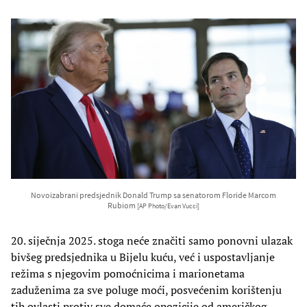
Novoizabrani predsjednik Donald Trump sa senatorom Floride Marcom
Rubiom
[AP Photo/Evan Vucci]
20. siječnja 2025. stoga neće značiti samo ponovni ulazak
bivšeg predsjednika u Bijelu kuću, već i uspostavljanje
režima s njegovim pomoćnicima i marionetama
zaduženima za sve poluge moći, posvećenim korištenju
tih ovlasti protiv sve domaće opozicije od američkog