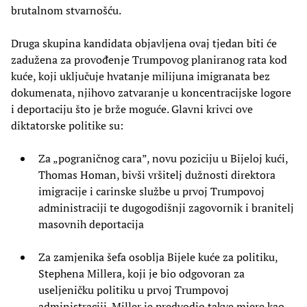
brutalnom stvarnošću.
Druga skupina kandidata objavljena ovaj tjedan biti će
zadužena za provođenje Trumpovog planiranog rata kod
kuće, koji uključuje hvatanje milijuna imigranata bez
dokumenata, njihovo zatvaranje u koncentracijske logore
i deportaciju što je brže moguće. Glavni krivci ove
diktatorske politike su:
Za „pograničnog cara”, novu poziciju u Bijeloj kući,
Thomas Homan, bivši vršitelj dužnosti direktora
imigracije i carinske službe u prvoj Trumpovoj
administraciji te dugogodišnji zagovornik i branitelj
masovnih deportacija
Za zamjenika šefa osoblja Bijele kuće za politiku,
Stephena Millera, koji je bio odgovoran za
useljeničku politiku u prvoj Trumpovoj
administraciji. Miller je predvodio takve mjere kao