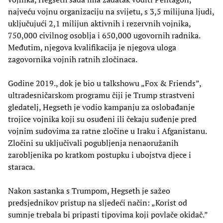
najveću vojnu organizaciju na svijetu, s 3,5 milijuna ljudi,
uključujući 2,1 milijun aktivnih i rezervnih vojnika,
750,000 civilnog osoblja i 650,000 ugovornih radnika.
Međutim, njegova kvalifikacija je njegova uloga
zagovornika vojnih ratnih zločinaca.
Godine 2019., dok je bio u talkshowu „Fox & Friends”,
ultradesničarskom programu čiji je Trump strastveni
gledatelj, Hegseth je vodio kampanju za oslobađanje
trojice vojnika koji su osuđeni ili čekaju suđenje pred
vojnim sudovima za ratne zločine u Iraku i Afganistanu.
Zločini su uključivali pogubljenja nenaoružanih
zarobljenika po kratkom postupku i ubojstva djece i
staraca.
Nakon sastanka s Trumpom, Hegseth je sažeo
predsjednikov pristup na sljedeći način: „Korist od
sumnje trebala bi pripasti tipovima koji povlače okidač.”