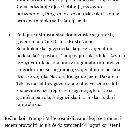
što su odvajanje djece i obitelji, masovno
pritvaranje i „Program ostanka u Meksiku”, koji je
učinkovito blokirao tražitelje azila
Za tajnicu Ministarstva domovinske sigurnosti,
guvernerka Južne Dakote Kristi Noem.
Republikanska guvernerka, koja se svojedobno
nadala da će postati Trumpov protukandidat, žestoki
je zagovornik nasilja protiv migranata koji prelaze
američko-meksičku granicu, svojedobno je poslala
desetke vojnika Nacionalne garde Južne Dakote u
Teksas na zahtjev guvernera te države. Ona će biti
zadužena za sve represivne agencije, kao što su
granična patrola, imigracijska i carinska služba i
tajna služba.
Režim koji Trump i Miller osmišljavaju i koji će Homan i
Noem provoditi učinit će da zatočenički logori korišteni