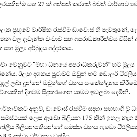
රයකින්ම සත 27 ක් අත්පත් කරගත් බවත් වාර්තාව තව
ක ප්‍රභූවේ වාර්ෂික රැස්වීම ඩාවොස් හී පැවතුනේ,
ආයතන වල දැවැන්ත වංචාව සහ අපරාධකාරීත්වය විසින්
 සහ මූල්‍ය අර්බුදය අද්දරකය.
වා වෙනුවට “මහා ධනයේ අපරාධකරුවන්” හට මූල්‍ය
්නේය. ඊලඟ දශකය පුරාවට ඔවුන් හට ඩොලර් ටි්‍රලි
ල් ලබා දුන්නේ ඔවුන්ගේ ධනය සංකේන්ද්‍රනය කිරීම
ය වේගයකින් දිගටම සිදුකරගෙන යාමට ඉඩලබා දෙමිනි.
ව වාර්තාවකට අනුව, ඩාවොස් රැස්වීම සඳහා සහභාගී වූ
සමස්ථයක් ලෙස ඇඩො බිලියන 175 කින් ඉහල නැග 
ලීය බිලියනපතියන්ගේ සමස්ත ධනය ඇඩො ටි්‍රලියන
 8.9 දක්වා වර්ධනය වත්දීය.