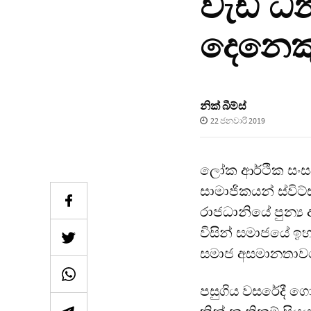
වැඩි ධ
දෙනෙකු
නික් බීම්ස්
22 ජනවාරි 2019
ලෝක ආර්ථික සංසඳය
සාමාජිකයන් ස්විට
රාජධානියේ පුන්‍ය
විසින් සමාජයේ ඉහ
සමාජ අසමානතාවයේ
පසුගිය වසරේදී ග