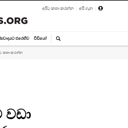
අපිට කතා කරන්න
|
අපි ගැන
|
ජ්‍යවාදයට එරෙහිව
වීඩියෝ
ිට කතා කරන්න
ට වඩා