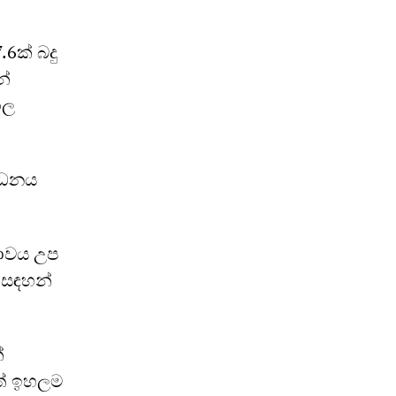
.6ක් බදු
න්
ාල
් ධනය
රතාවය උප
ව සඳහන්
ේ
ත් ඉහලම