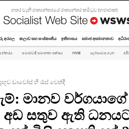
හතර වැනි ජාත්‍යන්තරයේ ජාත්‍යන්තර කමිටුව
(
හජාජාක
)
රු අරගල
කලාව සහ සංස්කෘතිය
ඉතිහාසය
සමාජ අසමානතාව
අධිරා
්‍යන්තරය
සමාජවාදී සමානතා පක්ෂය
IYSSE
ලෝසවෙඅ ගැන
අප
‍රභූව ඩාවෝස් හී රැස් වෙත්දී
ෆැම්: මානව වර්ගයාගේ
්ම අඩ සතුව ඇති ධනය