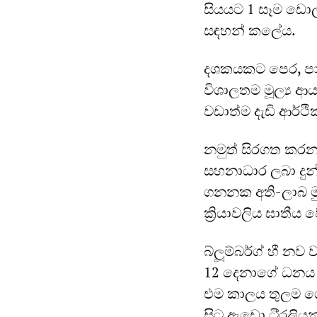
සියයට 1 සෑම ඩොල
සඳහන් කලේය.
දශකයකට පෙර, පාල
විශාලතම මූල්‍ය 
වඩාත්ම දැඩි ආර්ථික
නමුත් සිරගත කරන
සහනාධාර ලබා දුන
ගනනක අති-ලාබ මුද
ක්‍රියාවලිය ඝාතී
බ්ලූම්බර්ග් හී න
12 දෙනාගේ ධනය 
එම කාලය තුලම ගෝ
සිට ඇඩො ටි්‍රලියන