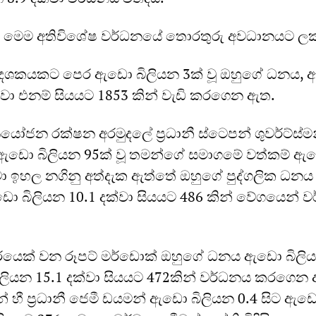
්තාව මෙම අතිවිශේෂ වර්ධනයේ තොරතුරු අවධානයට ලක
්, දශකයකට පෙර ඇඩො බිලියන 3ක් වූ ඔහුගේ ධනය,
ක්වා එනම් සියයට 1853 කින් වැඩි කරගෙන ඇත.
යෝජන රක්ෂන අරමුදලේ ප්‍රධානී ස්ටෙපන් ශුවර්ට්ස්ම
ඇඩො බිලියන 95ක් වූ තමන්ගේ සමාගමේ වත්කම් ඇ
්වා ඉහල නගිනු අත්දැක ඇත්තේ ඔහුගේ පුද්ගලික ධ
ඇඩො බිලියන 10.1 දක්වා සියයට 486 කින් වේගයෙන් 
ේරයෙක් වන රූපට් මර්ඩොක් ඔහුගේ ධනය ඇඩො බිලිය
ියන 15.1 දක්වා සියයට 472කින් වර්ධනය කරගෙන 
 හී ප්‍රධානී ජෙමී ඩයමන් ඇඩො බිලියන 0.4 සිට ඇඩ