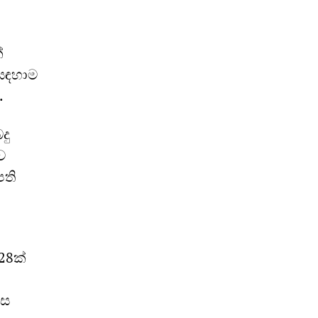
්
 සඳහාම
.
දු
ව
පති
28ක්
ෙස