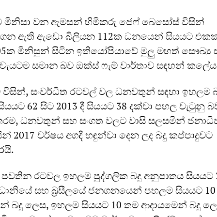
නිසා වන ඇමසන් හිමිකරු ජෙෆ් බෙසෝස් විසින්
රගෙන ඇති ඇඩො බිලියන 112ක ධනයෙන් සියයට එකක
5ක මිනිසුන් සිටින ඉතියෝපියාවේ මුලු මහත් සෞඛ්‍ය
ැයටම සමාන බව ඔක්ස් ෆැම් වාර්තාව සඳහන් කලේය
ාව විසින්, සංවර්ධිත රටවල් වල ධනවතුන් සඳහා ඉහලම බ
සියයට 62 සිට 2013 දී සියයට 38 දක්වා පහල වැටුනු බ
රම, ධනවතුන් සහ සංගත වලට වාසි සලසමින් ජනාධි
ිසින් 2017 වර්ෂය අගදී හඳුන්වා දෙන ලද බදු කප්පාදුවට
යි.
 පවතින රටවල ඉහලම පුද්ගලික බදු අනුපාතය සියයට 
ජධානියේ සහ බ්‍රසීලයේ ජනගනයෙන් පහලම සියයට 10
් බදු ලෙස, ඉහලම සියයට 10 තම ආදායමෙන් බදු ල