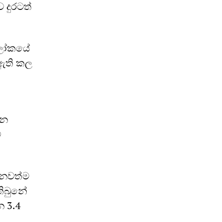
 දුරටත්
 ලෝකයේ
 ඇති කල
යන
ේ
 ධනවත්ම
තිබුනේ
 3.4