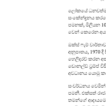
ලෝකයේ ධනවත්ම මි
සංකේන්ද්‍රනය ක
පමනක්, මිලියන 10
වෙන් කෙරෙන අයව
ඔක්ස් ෆැම් වාර්ත
අනුපාතය, 1970 දී 
හෙලිදරව් කරන අත
ඩොනල්ඞ් ට්‍රම්ප් ව
අවධානය යොමු කර
සංවර්ධනය වෙමින්
පමනි. එක්සත් රා
තමන්ගේ ආදායමෙන