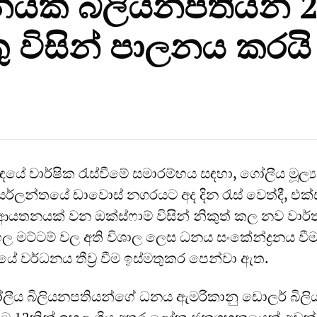
නයක් බිලියනපතියන් 
 විසින් පාලනය කරයි
ේ වාර්ෂික රැස්වීමේ සමාරම්භය සඳහා, ගෝලීය මූල්‍ය ප
්සර්ලන්තයේ ඩාවොස් නගරයට අද දින රැස් වෙත්දී, එක්
 ආයතනයක් වන ඔක්ස්ෆාම් විසින් නිකුත් කල නව වාර්
ල මට්ටම් වල අති විශාල ලෙස ධනය සංකේන්ද්‍රනය වී
 වර්ධනය තීව්‍ර වීම ඉස්මතුකර පෙන්වා ඇත.
ෝලීය බිලියනපතියන්ගේ ධනය ඇමරිකානු ඩොලර් බිලි