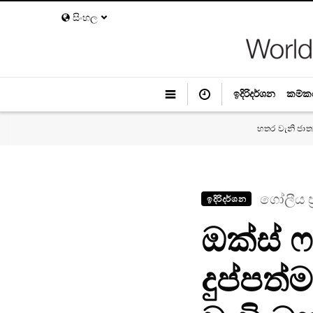
සිංහල
ඉදිරිදර්ශන
කම්ක
හතර වැනි ජාත
ගෝලීය ප්
ඉදිරිදර්ශන
ඔක්ස් 
දුප්පත