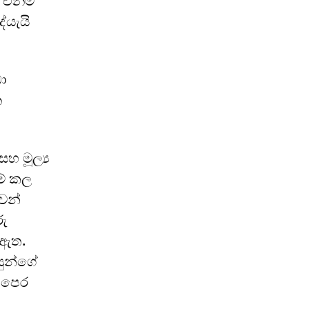
 එනම්
ේයැයි
ො
න
හ මූල්‍ය
ම් කල
වන්
රු
 ඇත.
සුන්ගේ
 පෙර