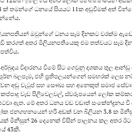
ියයට 12කින් ඉහල ගිය අතර ලෝක ජනගහනයෙන් අඩක්
3.8 ක් තමන්ගේ ධනයේ සියයට 11ක අඩුවීමක් අත් වින්ද
ුන්නේය.
ිලියනපතියන් ඔවුන්ගේ ධනය සෑම දිනකට වරක්ම ඇඩ
වැඩි කරගත් අතර මිලියනපතියෙකු එම තත්වයට සෑම දි
පත්විය.
 අර්බුදය විදාරනය වීමේ සිට ගෙවුනු දශකය තුල ආන්ඩු ස
ම්පූර්න බලපෑම, එහි ප්‍රතිපලයන්ගෙන් සමහරක් ලෙස න
්වන අඩු වැටුප් සහ සෞඛ්‍ය සහ අනෙකුත් සමාජ සේවා
 කප්පාදු වැඩ පිලිවෙලවල්, ස්වරූපයෙන් ලෝක කම්ක
ටවා ඇත. මේ අතර ධනය වඩ වඩාත් සංකේන්ද්‍රනය වී
ෝක ජනගහනයෙන් හරි අඩක් වන බිලියන 3.8 ක මිනි
 මිනිසුන් 26 දෙනෙක් විසින් පාලනය කල අතර ඊට
ේ 43කි.