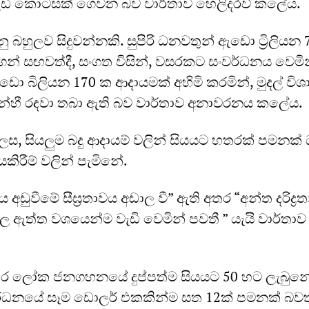
ඩි කොටසක් ගෙවන බව වාර්තාව හෙලිදරව් කලේය.
ු බහුලව සිදුවන්නකි. සුපිරි ධනවතුන් ඇඩො ට්‍රිලියන 7
න් සඟවත්දී, සංගත විසින්, වසරකට සංවර්ධනය වෙමි
 බිලියන 170 ක ආදායමක් අහිමි කරමින්, මුදල් විශ
ශයන්හී රඳවා තබා ඇති බව වාර්තාව අනාවරනය කලේය.
 ලෙස, සියලුම බදු ආදායම් වලින් සියයට හතරක් පමනක
යකිරීම් වලින් පැමිනේ.
ාවය අඩුවීමේ සීඝ්‍රතාවය අඩාල වී” ඇති අතර “අන්ත දරිද්‍
තුල ඇත්ත වශයෙන්ම වැඩි වෙමින් පවතී ” යැයි වාර්තා
තර ලෝක ජනගහනයේ දුප්පත්ම සියයට 50 හට ලැබුන
ර්ධනයේ සෑම ඩොලර් එකකින්ම සත 12ක් පමනක් බව