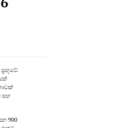
26
්‍රභූවේ
සත්
තාවක්
ම සහ
යන 900