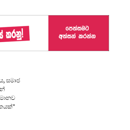
වය, සමාජ
න්
 “මානව
ිකයක්”