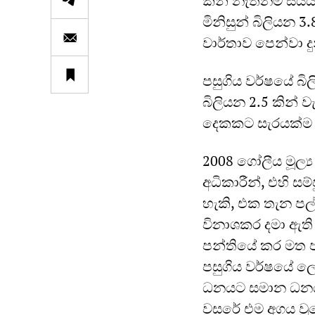
කින් නැතිනම් ස
මිනිසුන් බිලියන 
වාර්තාව පෙන්වා ද
පසුගිය වර්ෂයේ බ
බිලියන 2.5 කින් 
දෙකකට සැරයක්ම 
2008 ගෝලීය මූල්‍ය
අධිකාරීන්, එහි ස
හැකි, එක තැන පල
විනාශකර දමා ඇති
පන්තියේ කර මත ප
පසුගිය වර්ෂයේ ල
ධනයට සමාන ධනයක්
වසරේ එම අගය වූය