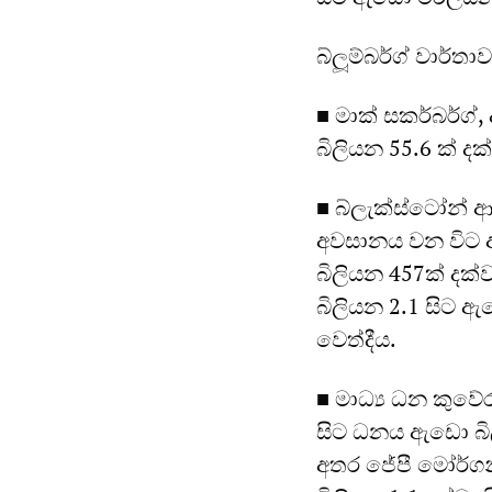
බ්ලූම්බර්ග් වාර
■ මාක් සකර්බර්ග
බිලියන 55.6 ක් ද
■ බ්ලැක්ස්ටෝන් ආ
අවසානය වන විට 
බිලියන 457ක් දක
බිලියන 2.1 සිට 
වෙත්දීය.
■ මාධ්‍ය ධන කුව
සිට ධනය ඇඩො බිල
අතර ජේපී මෝර්ගන්