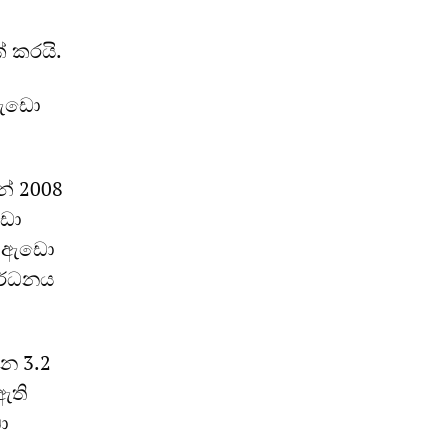
් කරයි.
 ඇඩො
න් 2008
ඩො
නය ඇඩො
වර්ධනය
න 3.2
ඇති
ො