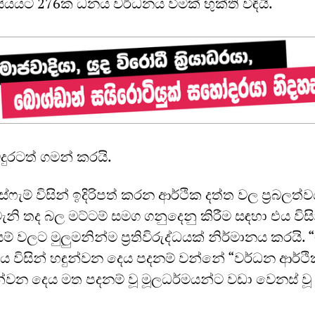
සියයට 276ක ධනය වර්ධනය වීමක් භුක්ති විඳියි.
දුරටත් ගමන් කරයි.
ැම් විසින් ඉදිරිපත් කරන ආර්ථික දත්ත වල ප්‍රබලත්
ි තද බල මට්ටම් සමග ගනුදෙනු කිරීම සඳහා එය විසි
යම් වලට මුලුමනින්ම ප්‍රතිවිරුද්ධයක් නිර්මානය කරයි.
එය විසින් හඳුන්වන දෙය පදනම් වන්නේ “වර්ධන ආර්ථ
ඳුන්වන දෙය මත පදනම් වූ මූලධර්මයන්ට වඩා වෙනස් වූ