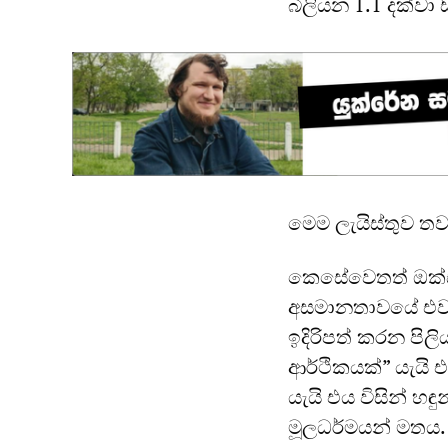
බිලියන 1.1 දක්වා 
මෙම ලැයිස්තුව තව
කෙසේවෙතත් ඔක්ස්ෆ
අසමානතාවයේ එවැන
ඉදිරිපත් කරන පිලි
ආර්ථිකයක්” යැයි 
යැයි එය විසින් හ
මූලධර්මයන් මතය.