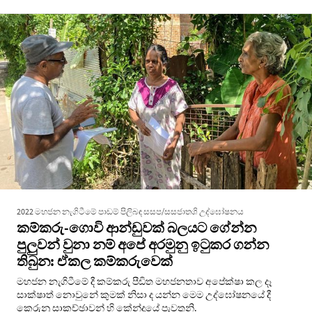
2022 මහජන නැගිටීමේ පාඩම් පිලිබඳ සසප/සසජාතශි උද්ඝෝෂනය
කම්කරු-ගොවි ආන්ඩුවක් බලයට ගේන්න
පුලුවන් වුනා නම් අපේ අරමුනු ඉටුකර ගන්න
තිබුන: ඒකල කම්කරුවෙක්
මහජන නැගිටීමේ දී කම්කරු පීඩිත මහජනතාව අපේක්ෂා කල දෑ
සාක්ෂාත් නොවුනේ කුමක් නිසා ද යන්න මෙම උද්ඝෝෂනයේ දී
කෙරුනු සාකච්ඡාවන් හි කේන්ද්‍රයේ පැවතුනි.