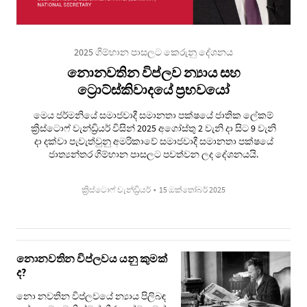
2025 ගිම්හාන පාසලට කෙරුනු දේශනය
නොනවතින විප්ලව න්‍යාය සහ
ට්‍රොට්ස්කිවාදයේ ප්‍රභවයෝ
මෙය ජර්මනියේ සමාජවාදී සමානතා පක්ෂයේ ජාතික ලේකම්
ක්‍රිස්ටොෆ් වැන්ඩ්‍රියර් විසින් 2025 අගෝස්තු 2 වැනි දා සිට 9 වැනි
දා දක්වා පැවැත්වුනු අමරිකාවේ සමාජවාදී සමානතා පක්ෂයේ
ජාත්‍යන්තර ගිම්හාන පාසලට පවත්වන ලද දේශනයයි.
ක්‍රිස්ටොෆ් වැන්ඩ්‍රියර්
•
15 ඔක්තෝබර් 2025
නොනවතින විප්ලවය යනු කුමක්
ද?
නො නවතින විප්ලවයේ න්‍යාය පිලිබඳ