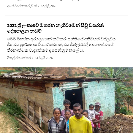
අපේ වාර්තාකරුවන්
•
22 ජූලි 2026
2022 ශ්‍රී ලංකාවේ මහජන නැගිටීමෙන් සිවු වසරක්:
දේශපාලන පාඩම්
මෙම මහජන අරගලයෙන් කම්කරු පන්තියේ අතිමහත් විප්ලවීය
විභවය ප්‍රදර්ශනය විය. ඒ සමඟම, එය විප්ලවවාදී නායකත්වයේ
තීරනාත්මක වැදගත්කම ද පෙන්නුම් කලේ ය.
දීපාල් ජයසේකර
•
23 මැයි 2026