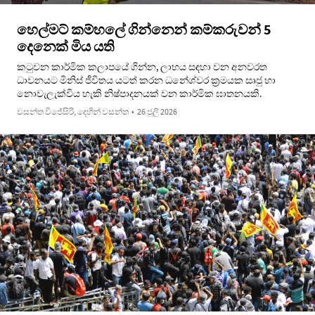
හෙල්මට් කම්හලේ ගින්නෙන් කම්කරුවන් 5
දෙනෙක් මිය යති
කටුවන කාර්මික කලාපයේ ගින්න, ලාභය සඳහා වන අනවරත
ධාවනයට මිනිස් ජීවිතය යටත් කරන ධනේශ්වර ක්‍රමයක සෘජු හා
නොවැලැක්විය හැකි නිෂ්පාදනයක් වන කාර්මික ඝාතනයකි.
වසන්ත විජේසිරි, දෙහින් වසන්ත
•
26 ජූලි 2026