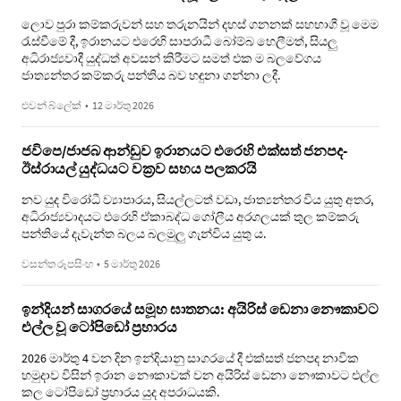
ලොව පුරා කම්කරුවන් සහ තරුනයින් දහස් ගනනක් සහභාගී වූ මෙම
රැස්වීමේ දී, ඉරානයට එරෙහි සාපරාධී බෝම්බ හෙලීමත්, සියලු
අධිරාජ්‍යවාදී යුද්ධත් අවසන් කිරීමට සමත් එක ම බලවේගය
ජාත්‍යන්තර කම්කරු පන්තිය බව හඳුනා ගන්නා ලදී.
එවන් බ්ලේක්
•
12 මාර්තු 2026
ජවිපෙ/ජාජබ ආන්ඩුව ඉරානයට එරෙහි එක්සත් ජනපද-
ඊස්රායල් යුද්ධයට වක්‍රව සහය පලකරයි
නව යුද විරෝධී ව්‍යාපාරය, සියල්ලටත් වඩා, ජාත්‍යන්තර විය යුතු අතර,
අධිරාජ්‍යවාදයට එරෙහි ඒකාබද්ධ ගෝලීය අරගලයක් තුල කම්කරු
පන්තියේ දැවැන්ත බලය බලමුලු ගැන්විය යුතු ය.
වසන්ත රූපසිංහ
•
5 මාර්තු 2026
ඉන්දියන් සාගරයේ සමූහ ඝාතනය: අයිරිස් ඩෙනා නෞකාවට
එල්ල වූ ටෝපිඩෝ ප්‍රහාරය
2026 මාර්තු 4 වන දින ඉන්දියානු සාගරයේ දී එක්සත් ජනපද නාවික
හමුදාව විසින් ඉරාන නෞකාවක් වන අයිරිස් ඩෙනා නෞකාවට එල්ල
කල ටෝපිඩෝ ප්‍රහාරය යුද අපරාධයකි.