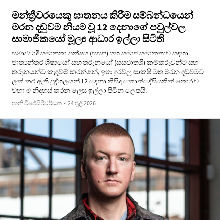
මන්ත්‍රීවරයෙකු ඝාතනය කිරීම සම්බන්ධයෙන්
මරන දඬුවම නියම වූ 12 දෙනාගේ පවුල්වල
සාමාජිකයෝ මූල්‍ය ආධාර ඉල්ලා සිටිති
සමාජවාදී සමානතා පක්ෂය (සසප) සහ සමාජ සමානතාව සඳහා
ජාත්‍යන්තර ශිෂ්‍යයෝ සහ තරුනයෝ (සසජාතශි) කම්කරුවන්ට සහ
තරුනයන්ට කැඳවුම් කරන්නේ, ඉතා දුර්වල සාක්ෂි මත මරන දඬුවමට
ලක් කර ඇති පුද්ගලයන් 12 දෙනා කිසිදු කොන්දේසියකින් තොර ව
වහා ම නිදහස් කරන ලෙස ඉල්ලා සිටින ලෙසයි.
පානි විජේසිරිවර්ධන
•
24 ජූලි 2026