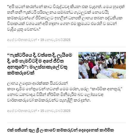
"අපි සටන් කරන්නේ කාට විරුද්ධවද කියන එක වැදගත්. මෙය හුදෙක්
තනි තනි ෆැක්ටරි පරිපාලනය සම්බන්ධ ගැටලුවක් නෙවෙයි;
කම්කරුවන්ගේ ජීවිතවලට ඉහලින් ධනපති ලාභය තබන පද්ධතියක
විපාකයක් වශයෙන් අපි හඳුනා ගෙන එම ක්‍රමයට එරෙහි ව සටන්
වැදිය යුතු වෙනවා."
අපේ වාර්තාකරුවන්
•
19 නොවැම්බර් 2025
“ෆැක්ටරියෙ දි, වත්තෙ දි, ලැයිමෙ
දි, මේ හැමවිටදි ම අපේ ජීවිත
අනතුරේ”: මාඋස්සාකැලේ වතු
කම්කරුවෙක්
ලාභය උදෙසා ආරක්ෂක පියවරයන්
කපා දැමීම හේතුවෙන් හටගත් මෙම මරන, සරල “කාර්මික අනතුරු”
නොව ධනවාදය විසින් නිර්මිත මිනීමැරීම් බව ලෝසවෙඅ
වාර්තාකරුවෝ කම්කරුවන්ට පැහැදිලි කර දුන්හ.
අපේ වාර්තාකරුවන්
•
15 නොවැම්බර් 2025
එක් සතියක් තුල ශ්‍රී ලංකාවේ කම්කරුවන් දෙදෙනෙක් කාර්මික