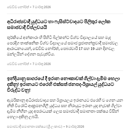
ඩේවිඩ් නෝර්ත්
•
7 මාර්තු 2026
අධිරාජ්‍යවාදී යුද්ධයට හා ෆැසිස්ට්වාදයට පිලිතුර ලෝක
සමාජවාදී විප්ලවයයි
තුර්කියේ අන්කාරා හි පිහිටි බිල්කන්ට් විශ්ව විද්‍යාලයේ සහ මැද
පෙරදිග තාක්ෂනික විශ්ව විද්‍යාලයේ සමාජ ප්‍රජාතන්ත්‍රවාදී සමාජවල
ආරාධනයෙන්, ඩේවිඩ් නෝර්ත්, පෙබරවාරි 17 සහ 19 යන දිනවල
ඔන්ලයින් දේශන පැවැත්වීය.
ඩේවිඩ් නෝර්ත්
•
7 මාර්තු 2026
ඉන්දියානු සාගරයේ දී ඉරාන නෞකාවක් ගිල්වා දැමීම හෙලා
දකිනු! ඉරානයට එරෙහි එක්සත් ජනපද-ඊශ්‍රායල් යුද්ධයට
විරුද්ධ වනු!
ඇමරිකානු අධිරාජ්‍යවාදය සහ ඊශ්‍රායලය ඉරානයට එරෙහි ව ගෙන යන
නීති විරෝධී ආක්‍රමනශීලී යුද්ධය සහ නිරායුධ ඉරාන යුද නැවක් ගිල්වා
දැමීම නිහීන යුද අපරාධයක් ලෙස සමාජවාදී සමානතා පක්ෂය විසින්
හෙලා දකිනු ලබයි.
සමාජවාදී සමානතා පක්ෂය (ශ්‍රී ලංකාව)
•
9 මාර්තු 2026