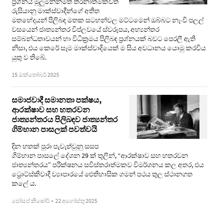
ප්‍රශ්නය මුලුමනින්මත් තීරනාත්මකවත්
රුසියානු මාක්ස්වාදීන්ගේ අතීත
මතභේදයන් පිලිබඳ මතක සටහන්වල මට්ටමෙන් ඔබ්බට නැංවී පලල්
වසයෙන් ජාත්‍යන්තර විප්ලවයේ ස්වරූපය, අභ්‍යන්තර
සම්බන්ධතාවයන් හා විධික්‍රමය පිලිබඳ ප්‍රශ්නයක් බවට පෙරලී ඇති
නිසා, එය කෙරේ සෑම මාක්ස්වාදියෙක් ම සිය අවධානය යොමු කරවිය
යුතු ව තිබේ.
15 ඔක්තෝබර් 2025
සමාජවාදී සමානතා පක්ෂය,
ආරක්ෂාව සහ හතරවන
ජාත්‍යන්තරය පිලිබඳව ජාත්‍යන්තර
ගිම්හාන පාසලක් පවත්වයි
දින හතක් පුරා පැවැත්වුනු සසප
ගිම්හාන පාසලේ දේශන 29 ක් තුලින්, “ආරක්ෂාව සහ හතරවන
ජාත්‍යන්තරය” පරීක්ෂනය සවිස්තරාත්මකව විමර්ශනය කල අතර, එය
ට්‍රොට්ස්කිවාදී ව්‍යාපාරයේ ඓතිහාසික ගමන් පථය තුල ස්ථානගත
කලේ ය.
ජෝසප් කිෂෝර්
•
22 අගෝස්තු 2025