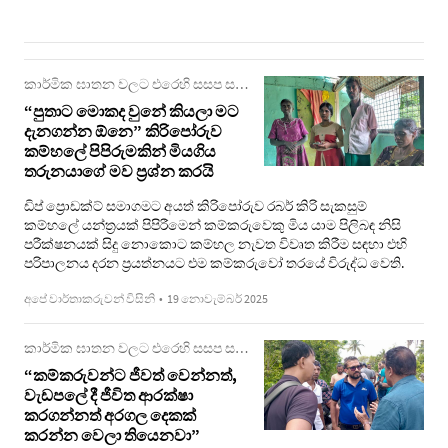
කාර්මික ඝාතන වලට එරෙහි සසප සහ වකක්‍රික උද්ඝෝෂනය
“පුතාට මොකද වුනේ කියලා මට
දැනගන්න ඕනෙ” කිරිපෝරුව
කම්හලේ පිපිරුමකින් මියගිය
තරුනයාගේ මව ප්‍රශ්න කරයි
ඩිප් ප්‍රොඩක්ට් සමාගමට අයත් කිරිපෝරුව රබර් කිරි සැකසුම්
කම්හලේ යන්ත්‍රයක් පිපිරීමෙන් කම්කරුවෙකු මිය යාම පිලිබඳ නිසි
පරීක්ෂනයක් සිදු නොකොට කම්හල නැවත විවෘත කිරීම සඳහා එහි
පරිපාලනය දරන ප්‍රයත්නයට එම කම්කරුවෝ තරයේ විරුද්ධ වෙති.
අපේ වාර්තාකරුවන් විසිනි
•
19 නොවැම්බර් 2025
කාර්මික ඝාතන වලට එරෙහි සසප සහ වකක්‍රික උද්ඝෝෂනය
“කම්කරුවන්ට ජීවත් වෙන්නත්,
වැඩපලේ දී ජීවිත ආරක්ෂා
කරගන්නත් අරගල දෙකක්
කරන්න වෙලා තියෙනවා”