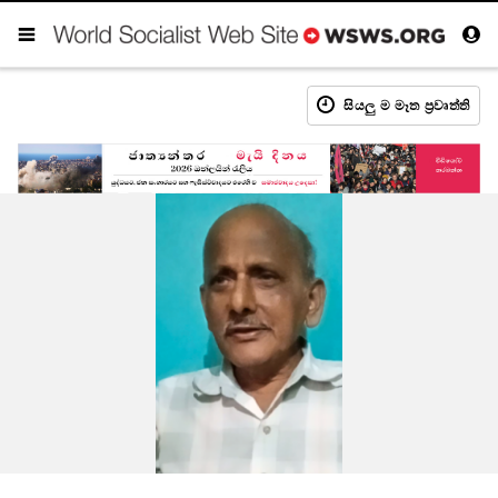
සියලු ම මෑත ප්‍රවෘත්ති