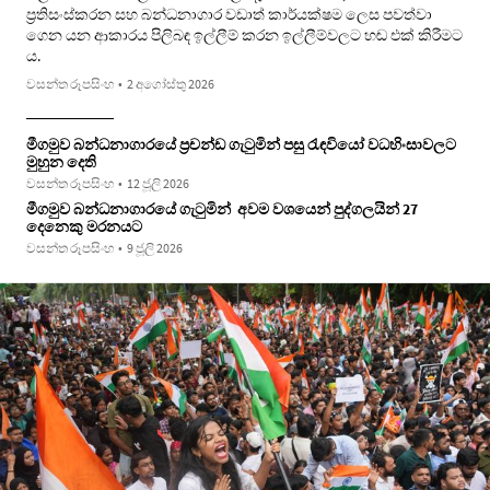
ප්‍රතිසංස්කරන සහ බන්ධනාගාර වඩාත් කාර්යක්ෂම ලෙස පවත්වා
ගෙන යන ආකාරය පිලිබඳ ඉල්ලීම් කරන ඉල්ලීම්වලට හඬ එක් කිරීමට
ය.
වසන්ත රූපසිංහ
•
2 අගෝස්තු 2026
මීගමුව බන්ධනාගාරයේ ප්‍රචන්ඩ ගැටුමින් පසු රැඳවියෝ වධහිංසාවලට
මුහුන දෙති
වසන්ත රූපසිංහ
•
12 ජූලි 2026
මීගමුව බන්ධනාගාරයේ ගැටුමින් අවම වශයෙන් පුද්ගලයින් 27
දෙනෙකු මරනයට
වසන්ත රූපසිංහ
•
9 ජූලි 2026