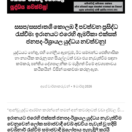
සසප/සසජාතශි කොලඹ දී පවත්වන ප්‍රසිද්ධ
රැස්වීම: ඉරානයට එරෙහි ඇමරිකා එක්සත්
ජනපද-ඊශ්‍රායල යුද්ධය නවත්වනු!
යුද්ධයට හේතු, එහි ගෝලීය ඇඟවුම්, ඊට සම්බන්ධ ඓතිහාසික
හා න්‍යායික කරුනු සහ සියල්ලටත් වඩා එය නැවැත්වීම සඳහා
කම්කරු පන්තිය දේශපාලනික ව මැදිහත් වීමේ අවශ්‍යතාවය
කථිකයින් විසින් සාකච්ඡා කරනු ඇත.
අපේ වාර්තාකරුවන්
•
9 මාර්තු 2026
“ආන්ඩු යුද්ධ ආරම්භ කරන්නේ තමන් අන් කවරදාටත් වඩා දුර්වල විට ය”
ඉරානයට එරෙහි එක්සත් ජනපද-ඊශ්‍රායල යුද්ධය නැවැත්වීම
වෙනුවෙන් ලෝක සමාජවාදී වෙබ් අඩවිය පැවැත් වූ හදිසි
වෙබිනාර් රැස්වීම සමාජවාදී මූලෝපාය පැහැදිලි කරයි