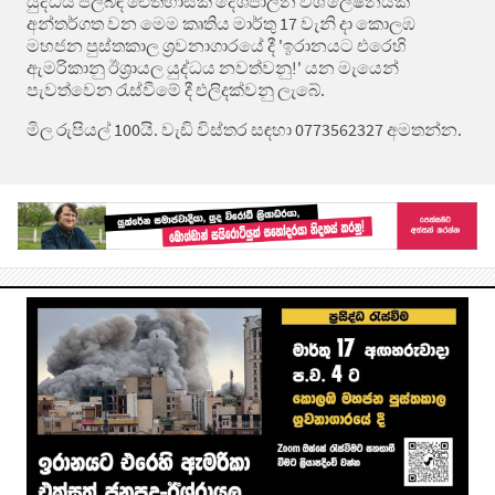
යුද්ධය පිලිබඳ ඓතිහාසික දේශපාලන විශ්ලේෂනයක්
අන්තර්ගත වන මෙම කෘතිය මාර්තු 17 වැනි දා කොලඹ
මහජන පුස්තකාල ශ්‍රවනාගාරයේ දී 'ඉරානයට එරෙහි
ඇමරිකානු ඊශ්‍රායල යුද්ධය නවත්වනු!' යන මැයෙන්
පැවත්වෙන රැස්වීමේ දී එලිදක්වනු ලැබේ.
මිල රුපියල් 100යි. වැඩි විස්තර සඳහා 0773562327 අමතන්න.