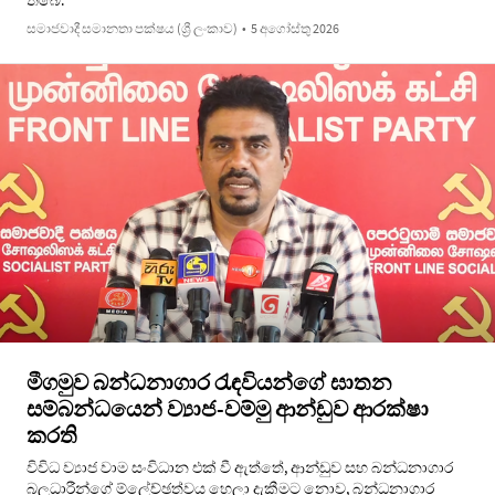
තිබේ.
සමාජවාදී සමානතා පක්ෂය (ශ්‍රී ලංකාව)
•
5 අගෝස්තු 2026
මීගමුව බන්ධනාගාර රැඳවියන්ගේ ඝාතන
සම්බන්ධයෙන් ව්‍යාජ-වම්මු ආන්ඩුව ආරක්ෂා
කරති
විවිධ ව්‍යාජ වාම සංවිධාන එක් වී ඇත්තේ, ආන්ඩුව සහ බන්ධනාගාර
බලධාරීන්ගේ ම්ලේච්ඡත්වය හෙලා දැකීමට නොව, බන්ධනාගාර