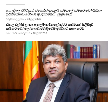
කොග්ගල එයිට්කන් ස්පෙන්ස් ඇඟලුම් කම්හලේ කම්කරුවෝ රැකියා
සුරක්ෂිතභාවය පිලිබඳ අවදානමකට මුහුන දෙති
අරුන මලලගම
•
20 ජූලි 2026
ඒකල එල්ෆීස් ලංකා ඇඟලුම් කම්හලේ කුරිරු තත්වයන් පිලිබඳව
කම්කරුවෝ ලෝක සමාජවාදී වෙබ් අඩවියට කතා කරති
අපේ වාර්තාකරුවන්
•
18 ජූනි 2026