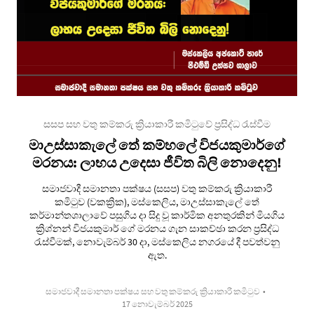
සසප සහ වතු කම්කරු ක්‍රියාකාරී කමිටුවේ ප්‍රසිද්ධ රැස්වීම
මාඋස්සාකැලේ තේ කම්හලේ විජයකුමාර්ගේ
මරනය: ලාභය උදෙසා ජීවිත බිලි නොදෙනු!
සමාජවාදී සමානතා පක්ෂය (සසප) වතු කම්කරු ක්‍රියාකාරී
කමිටුව (වකක්‍රික), මස්කෙලිය, මාඋස්සාකැලේ තේ
කර්මාන්තශාලාවේ පසුගිය දා සිදු වූ කාර්මික අනතුරකින් මියගිය
ක්‍රිශ්නන් විජයකුමාර් ගේ මරනය ගැන සාකච්ඡා කරන ප්‍රසිද්ධ
රැස්වීමක්, නොවැම්බර් 30 දා, මස්කෙලිය නගරයේ දී පවත්වනු
ඇත.
සමාජවාදී සමානතා පක්ෂය සහ වතු කම්කරු ක්‍රියාකාරී කමිටුව
•
17 නොවැම්බර් 2025