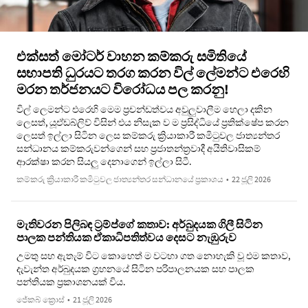
එක්සත් මෝටර් වාහන කම්කරු සමිතියේ
සභාපති ධුරයට තරග කරන විල් ලේමන්ට එරෙහි
මරන තර්ජනයට විරෝධය පල කරනු!
විල් ලෙමන්ට එරෙහි මෙම ප්‍රචන්ඩත්වය අවුලුවාලීම හෙලා දකින
ලෙසත්, යූඒඩබ්ලිව් විසින් එය නිසැක ව ම ප්‍රසිද්ධියේ ප්‍රතික්ෂේප කරන
ලෙසත් ඉල්ලා සිටින ලෙස කම්කරු ක්‍රියාකාරී කමිටුවල ජාත්‍යන්තර
සන්ධානය කම්කරුවන්ගෙන් සහ ප්‍රජාතන්ත්‍රවාදී අයිතිවාසිකම්
ආරක්ෂා කරන සියලු දෙනාගෙන් ඉල්ලා සිටී.
කම්කරු ක්‍රියාකාරී කමිටුවල ජාත්‍යන්තර සන්ධානයේ ප්‍රකාශය
•
22 ජූලි 2026
මැතිවරන පිලිබඳ ට්‍රම්ප්ගේ කතාව: අර්බුදයක ගිලී සිටින
පාලක පන්තියක ඒකාධිපතිත්වය දෙසට නැඹුරුව
උමතු සහ ඇතැම් විට කොහෙත් ම වටහා ගත නොහැකි වූ එම කතාව,
දැවැන්ත අර්බුදයක ග්‍රහනයේ සිටින පරිපාලනයක සහ පාලක
පන්තියක ප්‍රකාශනයක් විය.
ජේකබ් ක්‍රොස්
•
21 ජූලි 2026