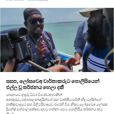
සසප, ලෝසවෙඅ වාර්තාකරුට පොලිසියෙන්
එල්ල වූ තර්ජනය හෙලා දකී
යාපනයට නුදුරු ධීවර විරෝධතාවකින්
අනතුරුව, දේශපාලනඥයින්ගේ සහ වෘත්තීය සමිති නිලධාරීන්ගේ
ජාතිකවාදයට සහ මිලිටරිවාදයට එරෙහි වීම නිසා, ලෝසවෙඅ ලේඛක
දිනේෂ් හේමාල් අත්අඩංගුවට ගන්නා බවට පොලීසිය තර්ජනය කර