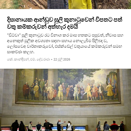
දිසානායක ආන්ඩුව සුලි කුනාටුවෙන් විපතට පත්
වතු කම්කරුවන් අත්හැර දමයි
”ඩිට්වා” සුලි කුනාටුව රට විනාශ කර මාස හතකට පසුවත්, නිවාස සහ
අනෙකුත් මූලික අවශ්‍යතා සඳහා සහාය නොලැබීම පිලිබඳ ව,
ලෝසවෙඅ ව‌ාර්තාකරුවෝ, එස්ක්ඩේල් වතුයායේ කම්කරුවන් සමඟ
සාකච්ඡා කලහ.
කේ. කාන්දීපන්, එම්. දේවරාජා
•
22 ජූලි 2026