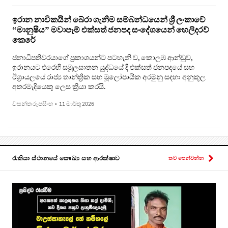
ඉරාන නාවිකයින් බේරා ගැනීම සම්බන්ධයෙන් ශ්‍රී ලංකාවේ
“මානුෂීය” මවාපෑම් එක්සත් ජනපද සංදේශයෙන් හෙලිදරව්
කෙරේ
ජනාධිපතිවරයාගේ ප්‍රකාශයන්ට පටහැනි ව, කොලඹ ආන්ඩුව,
ඉරානයට එරෙහි සමූලඝාතන යුද්ධයේ දී එක්සත් ජනපදයේ සහ
ඊශ්‍රායලයේ රාජ්‍ය තාන්ත්‍රික සහ මූලෝපායික අරමුනු සඳහා අනුකූල
අතරමැදියෙකු ලෙස ක්‍රියා කරයි.
වසන්ත රූපසිංහ
•
11 මාර්තු 2026
රැකියා ස්ථානයේ සෞඛ්‍ය සහ ආරක්ෂාව
තව පෙන්වන්න