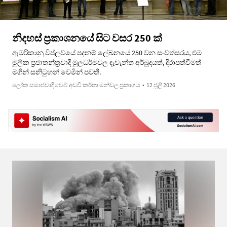
නිදහස් ප්‍රකාශනයේ සිට වසර 250 ක්
ඇමරිකානු විප්ලවයේ පදනම් ලේඛනයේ 250 වන සංවත්සරය, එම
මූලික ප්‍රජාතන්ත්‍රවාදී මූලධර්මවල දැවැන්ත අර්බුදයත්, දිරාපත්වීමත්
මගින් සනිටුහන් වෙමින් පවතී.
ලෝක සමාජවාදී වෙබ් අඩවි කර්තෘ මන්ඩල ප්‍රකාශය
•
12 ජූලි 2026