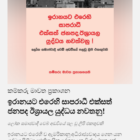
කම්කරු මාවත ප්‍රකාශන
ඉරානයට එරෙහි සාපරාධී එක්සත්
ජනපද ඊශ්‍රායල යුද්ධය නවතනු!
ලෝක සමාජවාදී වෙබ් අඩවියේ පල වූ ලිපි එකතුවකි
ඉරානයට එරෙහි ව ඇමරිකානු අධිරාජ්‍යවාදය ගෙන යන