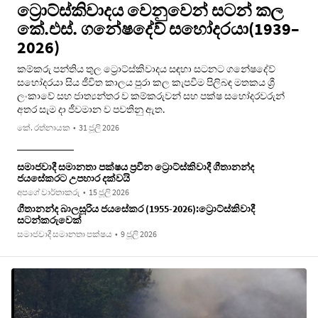
ට්‍රොට්ස්කිවාදය වෙනුවෙන් සටන් කල
කේ.එස්. ගනේෂදේව් සහෝදරයා(1939–
2026)
කම්කරු පන්තිය තුල ට්‍රොට්ස්කිවාදය සඳහා සටනට ගනේෂදේව්
සහෝදරයා සිය ජීවිත කාලය පුරා කල කැපවීම පිලිබඳ මතකය ශ්‍රී
ලංකාවේ සහ ජාත්‍යන්තර ව කම්කරුවන් සහ පක්ෂ සහෝදරවරුන්
අතර සැම දා ජීවමාන ව පවතිනු ඇත.
කේ. රත්නායක
•
31 ජූලි 2026
සමාජවාදී සමානතා පක්ෂය ප්‍රවීන ට්‍රොට්ස්කිවාදී ගීතානන්ද
ජයසේකරට උපහාර දක්වයි
අපගේ වාර්තාකරු
•
15 ජූලි 2026
ගීතානන්ද බාලසූරිය ජයසේකර (1955-2026):ට්‍රොට්ස්කිවාදී
සටන්කරුවෙක්
සමාජවාදී සමානතා පක්ෂය
•
9 ජූලි 2026