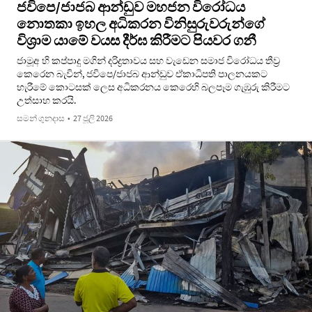
ජවිපෙ/ජාජබ ආන්ඩුව මහජන විරෝධය
නොතකා ඉහල අධිකරන විනිසුරුවරුන්ගේ
විශ්‍රාම යාමේ වයස දීර්ඝ කිරීමට පියවර ගනී
ජාමූඅ හි කප්පාදු මගින් දරිද්‍රතාවය සහ වැඩෙන සමාජ විරෝධය තීව්‍ර
කෙරෙන බැවින්, ජවිපෙ/ජාජබ ආන්ඩුව ඒකාධිපති පාලනයකට
හැරීමේ කොටසක් ලෙස අධිකරනය කෙරෙහි බලපෑම ගැඹුරු කිරීමට
උත්සාහ කරයි.
සමන් ගුනදාස
•
27 ජූලි 2026