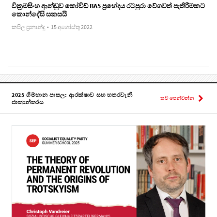
වික්‍රමසිංහ ආන්ඩුව කෝවිඩ් BA5 ප්‍රභේදය රටපුරා වේගවත් පැතිරීමකට
කොන්දේසි සකසයි
කපිල ප්‍රනාන්දු
•
15 අගෝස්තු 2022
2025 ගිම්හාන පාසල: ආරක්ෂාව සහ හතරවැනි
තව පෙන්වන්න
ජාත්‍යන්තරය