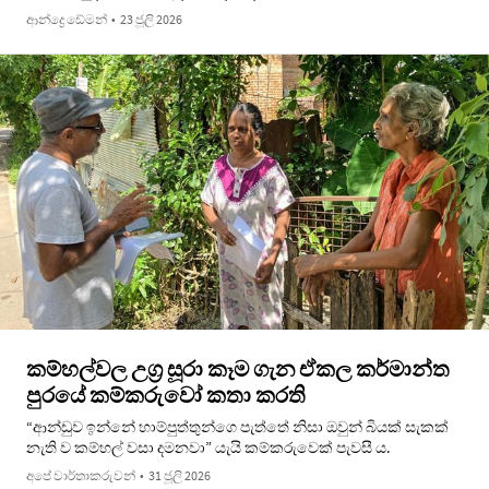
ආන්ද්‍රෙ ඩේමන්
•
23 ජූලි 2026
කම්හල්වල උග්‍ර සූරා කෑම ගැන ඒකල කර්මාන්ත
පුරයේ කම්කරුවෝ කතා කරති
“ආන්ඩුව ඉන්නේ හාම්පුත්තුන්ගෙ පැත්තේ නිසා ඔවුන් බියක් සැකක්
නැති ව කම්හල් වසා දමනවා” යැයි කම්කරුවෙක් පැවසී ය.
අපේ වාර්තාකරුවන්
•
31 ජූලි 2026