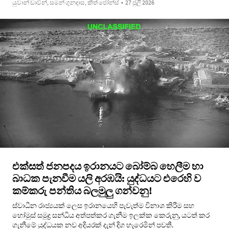
යුවාන් ඩාවින්, සමන් ගුනදාස, කීත් ජෝන්ස්
•
27 ජූලි 2026
එක්සත් ජනපදය ඉරානයට බෝම්බ හෙලීම හා
බාධක පැනවීම යලි අරඹයි: යුද්ධයට එරෙහි ව
කම්කරු පන්තිය බලමුලු ගන්වනු!
ස්වාධීන රාජ්‍යයක් ලෙස ඉරානයෙහි පැවැත්ම විනාශ කිරීම සහ
හෝමුස් සමුද්‍ර සන්ධිය අත්පත්කර ගැනීම ඉලක්ක කෙරුනු, යටත් කර
ගැනීමේ යුද්ධයක නව අදියරක් දැන් දිග හැරෙමින් පවතී.