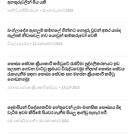
අනතුරුවලින් මිය යති
පානි විජේසිරිවර්ධන
•
11 නොවැම්බර් 2025
බංග්ලාදේශ ඇඟලුම් කම්හලේ ගින්නට ගොදුරු වූවන් අතර යාබද
පැල්පත් නිවාසවල නව යොවුන් කම්කරුවෝ වෙති
විමල් පෙරේරා
•
22 ඔක්තෝබර් 2025
සෞඛ්‍ය සේවක ක්‍රියාකාරී කමිටුවේ රැස්වීම: පුද්ගලීකරනයට ඉඩ
සලසන ගෙවන වාට්ටු ක්‍රමයට විරුද්ධවෙමු! නිදහස් සෞඛ්‍ය සේවය
රැකගැනීම සඳහා සෞඛ්‍ය සේවක සහ මහජන ක්‍රියාකාරී කමිටු
ගොඩනගමු!
සෞඛ්‍ය සේවක ක්‍රියාකාරී කමිටුව
•
13 ජූනි 2023
දෙමාපියන් විදේශගතවීම හේතුවෙන් ලමා මානසික සෞඛ්‍යය බිඳ
වැටීම අවම කිරීමේ පියවර ගැනීම සියලු ආන්ඩු පැහැර හරී
එස්.කේ.අයිරාංගනී
•
12 ඔක්තෝබර් 2022