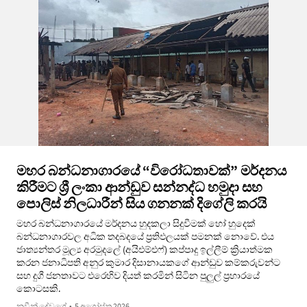
මහර බන්ධනාගාරයේ “විරෝධතාවක්” මර්දනය
කිරීමට ශ්‍රී ලංකා ආන්ඩුව සන්නද්ධ හමුදා සහ
පොලිස් නිලධාරීන් සිය ගනනක් දිගේලි කරයි
මහර බන්ධනාගාරයේ මර්දනය හුදකලා සිදුවීමක් හෝ හුදෙක්
බන්ධනාගාරවල අධික තදබදයේ ප්‍රතිඵලයක් පමනක් නොවේ. එය
ජාත්‍යන්තර මූල්‍ය අරමුදලේ (අයිඑම්එෆ්) කප්පාදු ඉල්ලීම් ක්‍රියාත්මක
කරන ජනාධිපති අනුර කුමාර දිසානායකගේ ආන්ඩුව කම්කරුවන්ට
සහ දුගී ජනතාවට එරෙහිව දියත් කරමින් සිටින පුලුල් ප්‍රහාරයේ
කොටසකි.
නවීන් දේවගේ
•
5 අගෝස්තු 2026