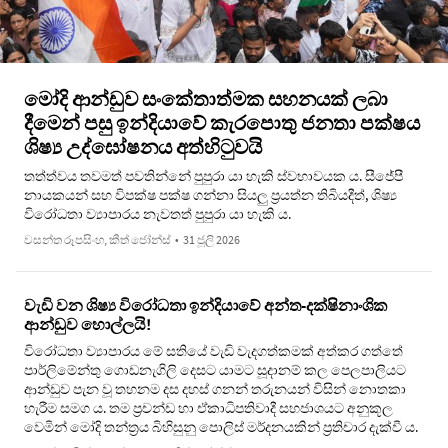
මෝදි ආන්ඩුව සංකේතාත්මක සහනයක් ලබා
දීමෙන් පසු ඉන්දියාවේ කැරපොතු ජනතා පක්ෂය
ශිෂ්‍ය උද්ඝෝෂනය අත්හිටුවයි
තත්ත්වය තවමත් පවතින්නේ පුපුරා යා හැකි ස්වභාවයක ය. සීජේපී
නායකයන් සහ විපක්ෂ පක්ෂ ගන්නා සියලු ප්‍රයත්න තිබියදීත්, ශිෂ්‍ය
විරෝධතා ව්‍යාපාරය නැවතත් පුපුරා යා හැකි ය.
වසන්ත රූපසිංහ, කීත් ජෝන්ස්
•
31 ජූලි 2026
වැඩි වන ශිෂ්‍ය විරෝධතා ඉන්දියාවේ අන්ත-දක්ෂිනාංශික
ආන්ඩුව හොල්ලයි!
විරෝධතා ව්‍යාපාරය මේ සතියේ වැඩි වැදගත්කමක් අත්කර ගත්තේ
පාර්ලිමේන්තු ගොඩනැගිලි දෙසට යාමට සූදානම් කල පෙලපාලියට
ආන්ඩුව පැන වූ තහනම දස දහස් ගනන් තරුනයන් විසින් නොතකා
හැරීම සමග ය. තම ප්‍රචන්ඩ හා ඒකාධිපතිවාදී සහජාශයට අනුකූල
වෙමින් මෝදි තන්ත්‍රය බිහිසුනු පොලිස් මර්දනයකින් ප්‍රතිචාර දැක්වී ය.