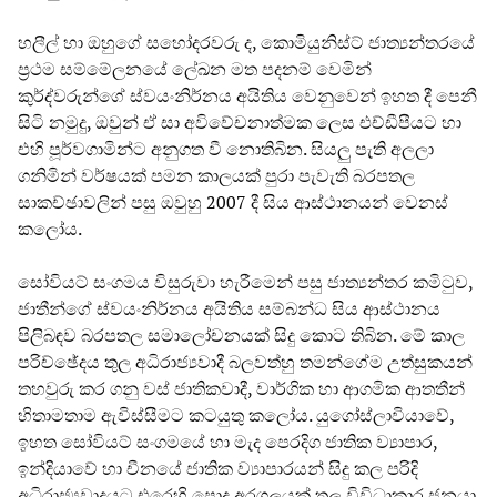
හලීල් හා ඔහුගේ සහෝදරවරු ද, කොමියුනිස්ට් ජාත්‍යන්තරයේ
ප්‍රථම සම්මේලනයේ ලේඛන මත පදනම් වෙමින්
කුර්ද්වරුන්ගේ ස්වයංනිර්නය අයිතිය වෙනුවෙන් ඉහත දී පෙනී
සිටි නමුදු, ඔවුන් ඒ සා අවිවේචනාත්මක ලෙස එච්ඩීපීයට හා
එහි පූර්වගාමින්ට අනුගත වී නොතිබින. සියලු පැති අලලා
ගනිමින් වර්ෂයක් පමන කාලයක් පුරා පැවැති බරපතල
සාකච්ඡාවලින් පසු ඔවුහු 2007 දී සිය ආස්ථානයන් වෙනස්
කලෝය.
සෝවියට් සංගමය විසුරුවා හැරීමෙන් පසු ජාත්‍යන්තර කමිටුව,
ජාතීන්ගේ ස්වයංනිර්නය අයිතිය සම්බන්ධ සිය ආස්ථානය
පිලිබඳව බරපතල සමාලෝචනයක් සිදු කොට තිබින. මේ කාල
පරිච්ඡේදය තුල අධිරාජ්‍යවාදී බලවත්හු තමන්ගේම උත්සුකයන්
තහවුරු කර ගනු වස් ජාතිකවාදී, වාර්ගික හා ආගමික ආතතීන්
හිතාමතාම ඇවිස්සීමට කටයුතු කලෝය. යුගෝස්ලාවියාවේ,
ඉහත සෝවියට් සංගමයේ හා මැද පෙරදිග ජාතික ව්‍යාපාර,
ඉන්දියාවේ හා චීනයේ ජාතික ව්‍යාපාරයන් සිදු කල පරිදි
අධිරාජ්‍යවාදයට එරෙහි පොදු අරගලයක් තුල විවිධාකාර ජනයා