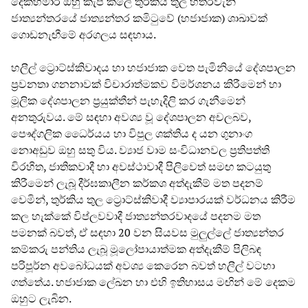
දෙකහමාර ඔහු කැප කලේ තුර්කිය තුල හතරවැනි
ජාත්‍යන්තරයේ ජාත්‍යන්තර කමිටුවේ (හජාජාක) ශාඛාවක්
ගොඩනැඟීමේ අරගලය සඳහාය.
හලීල් ට්‍රොට්ස්කිවාදය හා හජාජාක වෙත පැමිනියේ දේශපාලන
ප්‍රවනතා ගනනාවක් විචාරාත්මකව විමර්ශනය කිරීමෙන් හා
මූලික දේශපාලන ප්‍රයුක්තීන් පැහැදිලි කර ගැනීමෙන්
අනතුරුවය. මේ සඳහා අවශ්‍ය වූ දේශපාලන අචලබව,
පෞද්ගලික ධෛර්යය හා විපුල ශක්තිය ද යන ගුනාංග
නොඅඩුව ඔහු සතු විය. ව්‍යාජ වාම සංවිධානවල ප්‍රතිපත්ති
විරහිත, ජාතිකවාදී හා අවස්ථාවාදී පිලිවෙත් සමඟ කටයුතු
කිරීමෙන් ලැබූ දීර්ඝකාලීන කර්කශ අත්දැකීම් මත පදනම්
වෙමින්, තුර්කිය තුල ට්‍රොට්ස්කිවාදී ව්‍යාපාරයක් වර්ධනය කිරීම
කල හැක්කේ විප්ලවවාදී ජාත්‍යන්තරවාදයේ පදනම මත
පමනක් බවත්, ඒ සඳහා 20 වන සියවස මුලුල්ලේ ජාත්‍යන්තර
කම්කරු පන්තිය ලැබූ මූලෝපායාත්මක අත්දැකීම් පිලිබඳ
පරිපූර්න අවබෝධයක් අවශ්‍ය කෙරෙන බවත් හලීල් වටහා
ගත්තේය. හජාජාක ලේඛන හා එහි ඉතිහාසය මඟින් මේ දෙකම
ඔහුට ලැබින.