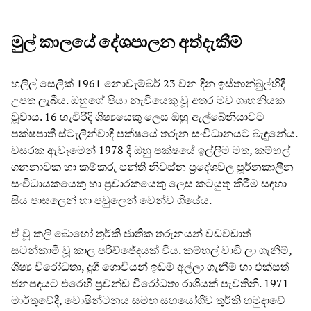
මුල් කාලයේ දේශපාලන අත්දැකීම්
හලීල් සෙලික් 1961 නොවැම්බර් 23 වන දින ඉස්තාන්බුල්හිදී
උපත ලැබීය. ඔහුගේ පියා නැවියෙකු වූ අතර මව ගෘහනියක
වූවාය. 16 හැවිරිදි ශිෂ්‍යයෙකු ලෙස ඔහු ඇල්බේනියාවට
පක්ෂපාතී ස්ටැලින්වාදී පක්ෂයේ තරුන සංවිධානයට බැඳුනේය.
වසරක ඇවෑමෙන් 1978 දී ඔහු පක්ෂයේ ඉල්ලීම මත, කම්හල්
ගනනාවක හා කම්කරු පන්ති නිවස්න ප්‍රදේශවල පූර්නකාලීන
සංවිධායකයෙකු හා ප්‍රචාරකයෙකු ලෙස කටයුතු කිරීම සඳහා
සිය පාසලෙන් හා පවුලෙන් වෙන්ව ගියේය.
ඒ වූ කලී බොහෝ තුර්කි ජාතික තරුනයන් වඩවඩාත්
සටන්කාමී වූ කාල පරිච්ඡේදයක් විය. කම්හල් වාඩි ලා ගැනීම්,
ශිෂ්‍ය විරෝධතා, දුගී ගොවියන් ඉඩම් අල්ලා ගැනීම් හා එක්සත්
ජනපදයට එරෙහි ප්‍රචන්ඩ විරෝධතා රාශියක් පැවතිනි. 1971
මාර්තුවේදී, වොෂින්ටනය සමඟ සහයෝගීව තුර්කි හමුදාවේ