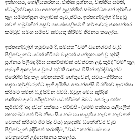
ඉතිහාසය, ගෝලීයකරනය, ජාතික ප්‍රශ්නය, වෘත්තීය සමිති,
ස්ටැලින්වාදය හා අනෙකුත් ප්‍රයුක්තීන් සම්බන්ධයෙන් තුර්කිය
තුල සම්මන්ත්‍රන මාලාවක් පැවැත්වීය. ඉස්තාන්බුල්හි දී සිදු වූ
තවත් හමුවකින් පසුව සොස්ස්‍යලිසම්හි කර්තෘවරු ජාත්‍යන්තර
කමිටුව සමඟ සමීපව කටයුතු කිරීමට තීරනය කලෝය.
ඉස්තාන්බුල්හි හමුවීමේ දී, සමස්ත “වම” ධනේශ්වර වැඩ
පිලිවෙලකට යටත් කිරීමේ වැදගත් යාන්ත්‍රනයක් වූ කුර්දි
ප්‍රශ්නය පිලිබඳ දීර්ඝ සාකච්ඡාවක් පවත්වන ලදී. කුර්දි “වම” තුල
පැවැති ආකල්පය වූයේ තුර්කි රාජ්‍යය විසින් කුර්ද්වරුන්ට
එරෙහිව සිදු කල වෙනස්කම් හේතුවෙන්, ස්වයං-නිර්නය
සඳහා කුර්ද්වරුන්ට ඇති අයිතිය කොන්දේසි විරහිතව ආරක්ෂා
කිරීමට තමන් බැඳී සිටින බවයි. ඔවුහු මෙය කුර්දිෂ්
ජාතිකවාදයට පරිපූර්නව යටත්වීමක් බවට පෙරලා ගත්හ.
කුර්ද්වාදී ‘අද දවස’ පක්ෂය - එච්ඩීපී - (මෙම පක්ෂය යලියලිත්
තහනමට පත් වීම නිසා සිය නම හා සංයුතිය නැවත නැවතත්
වෙනස් කිරීමට ඊට සිදු විය) හුදෙක්ම ධනේශ්වර වැඩ
පිලිවෙලක් ඉදිරිපත් කරත්දීම, “වාම” කන්ඩායම් එය
වෙනුවෙන් උද්ඝෝෂනය කලෝය.