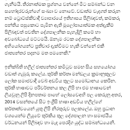
ගැනීමයි. තීරනාත්මක ප්‍රශ්නය වන්නේ මීට සම්බන්ධ වන
සහෝදරවරුන්ගේ සංඛ්‍යා ව නොවේ. වඩාත්ම වැදගත් කරුන
නම් ට්‍රොට්ස්කිවාදී ව්‍යාපාරයේ ඉතිහාසය පිලිබඳවත්, කම්කරු
පන්තිය පසුකොට පැමින ඇති මූලෝපායාත්මක අත්දැකීම්
පිලිබඳවත් පවතින දේශපාලනික පැහැදිලි කමේ හා
අවබෝධයේ මට්ටමයි. ඕනෑම රටක දේශපාලනික
අභියෝගයන්ට ප්‍රතිචාර දැක්වීමට හැකි වන්නේ එකී
ජාත්‍යන්තර පදනම මත පමනෙකි.”
ඉනික්බිති හලීල් ජාත්‍යන්තර කමිටුව සමඟ සිය සහයෝගය
වඩාත් ගැඹුරු කලේය. තුර්කි කර්තෘ මන්ඩලය ක්‍රමානුකූලව
ලෝක සමාජවාදී වෙබ් අඩවිය තුලට සමෝධානය කෙරින.
තුර්කි භාෂාවට පරිවර්තනය කල ලිපි හා එම භාෂාවෙන්
ලියවුනු ලිපි දිනපතාම පාහේ ලෝසවෙඅහි පල කෙරුනු අතර,
2014 වසන්තයේ සිට ඉංග්‍රීසි භාෂා අඩවිය හලීල්ගේ
කර්තෘත්වයෙන් යුතු ලිපි නිරතුරුව පලකලේය. ඔහු ප්‍රධාන
වශයෙන්ම ලියූවේ තුර්කිය තුල දේශපාලන හා සමාජයීය
වර්ධනයන් පිලිබඳව හා මැද පෙරදිග යුද්ධ සම්බන්ධයෙනි.