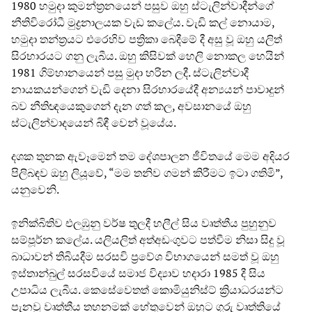
1980 හමුදා කුමන්ත්‍රනයෙන් පසුව ඔහු ස්ටැලින්වාදීන්ගේ
නීතිවිරෝධී මුද්‍රනාලයක වැඩ කලේය. වැඩි කල් නොයාම,
හමුදා තන්ත්‍රයට එරෙහිව පත්‍රිකා බෙදීමේ දී අසු වූ ඔහු යලිත්
සිරභාරයට ගනු ලැබීය. ඔහු කිසිවක් හෙලි නොකල හෙයින්
1981 ගිම්හානයෙන් පසු මුදා හරින ලදී. ස්ටැලින්වාදී
නායකයන්ගෙන් වැඩි දෙනා සිරභාරයේදී අන්‍යයන් පාවාදුන්
බව නීතිඥයෙකුගෙන් දැන ගත් කල, අවසානයේ ඔහු
ස්ටැලින්වාදයෙන් බිඳී වෙන් වූයේය.
දශක තුනක ඇවෑමෙන් තම දේශපාලන ජීවිතයේ මෙම අදියර
පිලිබඳව ඔහු ලියූවේ, “මම තනිව ගමන් කිරීමට ඉටා ගතිමි”,
යනුවෙනි.
ඉනික්බිතිව එලඹුනු වර්ෂ තුලදී හලීල් සිය වෘත්තීය පුහුනුව
සම්පූර්න කලේය. යලියලිත් අත්අඩංගුවට පත්වීම නිසා සිදු වූ
බාධාවන් තිබියදීම සරසවි ප්‍රවේශ විභාගයෙන් සමත් වූ ඔහු
ඉස්තාන්බුල් සරසවියේ සමාජ විද්‍යාව හදාරා 1985 දී සිය
උපාධිය ලැබීය. කෙසේවෙතත් කොමියුනිස්ට් ක්‍රියාධරයන්ට
පැනවූ වෘත්තීය තහනමක් හේතුවෙන් ඔහුට ගුරු වෘත්තියේ