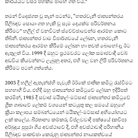
කාර්යයට වසර පහක්ම පාහේ ගත විය.”
තමන් විදෙස්ගත වූ තැන් පටන්ම, “හතරවැනි ජාත්‍යන්තරය
පිලිබඳව සොයා ගත හැකි වූ සෑම දෙයක්ම පරිවර්තනය
කිරීමට” හලීල් ඒ වනවිටත් ස්වේච්ඡාවෙන්ම ආරම්භ කොට
තිබිනි. ජාත්‍යන්තර වාම විපාර්ශවයේ ලේඛන, හතරවැනි
ජාත්‍යන්තරය ආරම්භ කිරීමේ ලේඛන හා තවත් බොහෝ දෑ ඊට
ඇතුලත් විය. 1999 දී ඔහුට ප්‍රථමවරට ලෝක සමාජවාදී වෙබ්
අඩවිය කියවන්නට ලැබුනු අතර, එහි පල වන ලිපි පරිවර්තනය
කිරීමට පටන් ගත්තේය.
2003 දී හලීල් ඇතැන්ස්හි පැවැති ඊඊකේ ජාතික කමිටු රැස්වීමට
සහභාගී විය. එහිදී ඔහු ජාත්‍යන්තර කමිටුවේ ලේඛන ඉදිරිපත්
කරමින්, 1985 දී සවාස් මයිකල්-මට්සාස් ජාත්‍යන්තර කමිටුවේ
ග්‍රීක ශාඛාවේ ලේකම් වශයෙන් කටයුතු කල සමයේ ඔහුගේ
ක්‍රියා කලාපය සම්බන්ධයෙන් මයිකල්-මට්සාස් අභියෝගයට
ලක් කලේය. බි්‍රතාන්‍ය කම්කරු විප්ලවවාදී පක්ෂයේ (කවිප)
අර්බුදය පුපුරා ගිය අවස්ථාවේ දී, එහි අවස්ථාවාදී පරිහානිය
පිලිබඳව සාකච්ඡා කෙරුනු ජාත්‍යන්තර නායකත්වයේ