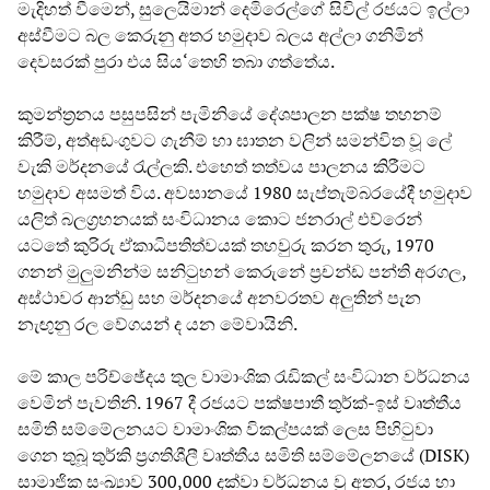
මැදිහත් වීමෙන්, සුලෙයිමාන් දෙමිරෙල්ගේ සිවිල් රජයට ඉල්ලා
අස්වීමට බල කෙරුනු අතර හමුදාව බලය අල්ලා ගනිමින්
දෙවසරක් පුරා එය සිය‘තෙහි තබා ගත්තේය.
කුමන්ත්‍රනය පසුපසින් පැමිනියේ දේශපාලන පක්ෂ තහනම්
කිරීම්, අත්අඩංගුවට ගැනීම් හා ඝාතන වලින් සමන්විත වූ ලේ
වැකි මර්දනයේ රැල්ලකි. එහෙත් තත්වය පාලනය කිරීමට
හමුදාව අසමත් විය. අවසානයේ 1980 සැප්තැම්බරයේදී හමුදාව
යලිත් බලග්‍රහනයක් සංවිධානය කොට ජනරාල් එව්රෙන්
යටතේ කුරිරු ඒකාධිපතිත්වයක් තහවුරු කරන තුරු, 1970
ගනන් මුලුමනින්ම සනිටුහන් කෙරුනේ ප්‍රචන්ඩ පන්ති අරගල,
අස්ථාවර ආන්ඩු සහ මර්දනයේ අනවරතව අලුතින් පැන
නැඟුනු රල වේගයන් ද යන මේවායිනි.
මේ කාල පරිච්ඡේදය තුල වාමාංශික රැඩිකල් සංවිධාන වර්ධනය
වෙමින් පැවතිනි. 1967 දී රජයට පක්ෂපාතී තුර්ක්-ඉස් වෘත්තීය
සමිති සම්මේලනයට වාමාංශික විකල්පයක් ලෙස පිහිටුවා
ගෙන තුබූ තුර්කි ප්‍රගතිශීලී වෘත්තීය සමිති සම්මේලනයේ (DISK)
සාමාජික සංඛ්‍යාව 300,000 දක්වා වර්ධනය වූ අතර, රජය හා