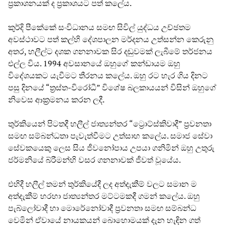
ප්‍රකාශනයක් ද ප්‍රකාශයට පත් කලේය.
කුර්දි පීකේකේ සංවිධානය සමඟ සිවිල් යුද්ධය උච්ඡතම
අවස්ථාවට පත් කල්හි දේශපාලන මර්දනය උත්සන්න කෙරුනු
අතර, හලීල්ට දශක ගනනාවක සිර දඬුවමක් ලැබීමේ තර්ජනය
එල්ල විය. 1994 අවසානයේ ඔහුගේ කන්ඩායම ඔහු
විදේශයකට යැවීමට තීරනය කලේය. ඔහු රට හැර ගිය දිනට
පසු දිනයේ “ත්‍රස්ත-විරෝධී” විශේෂ බලකායයන් විසින් ඔහුගේ
නිවෙස ආක්‍රමනය කරන ලදී.
තුර්කියෙන් පිටතදී හලීල් ජාත්‍යන්තර “ට්‍රොට්ස්කිවාදී” ප්‍රවනතා
සමඟ සම්බන්ධතා පැවැත්වීමට උත්සාහ කලේය. සමාජ සේවා
සේවකයෙකු ලෙස සිය ජීවනෝපාය උපයා ගනිමින් ඔහු උතුරු
ජර්මනියේ බ්රීමන්හි වසර ගනනාවක් ජීවත් වූයේය.
එහිදී හලීල් තමන් තුර්කියේදී ලද අත්දැකීම් වලට සමාන ම
අත්දැකීම් හරහා ජාත්‍යන්තර මට්ටමකදී ගමන් කලේය. ඔහු
පැබ්ලෝවාදී හා මොරේනෝවාදී ප්‍රවනතා සමඟ සම්බන්ධ
වෙමින් ඒවායේ නායකයන් බොහොමයක් දැන හැඳින ගත්