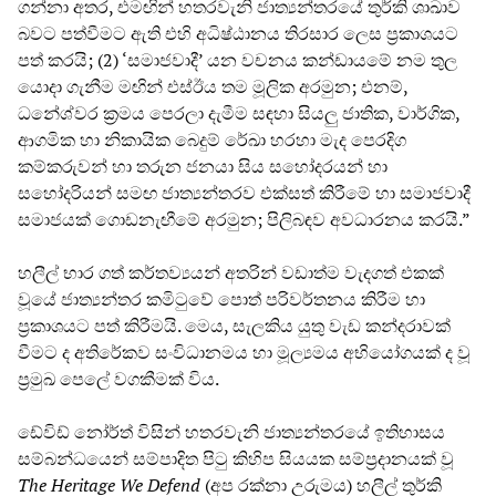
ගන්නා අතර, එමඟින් හතරවැනි ජාත්‍යන්තරයේ තුර්කි ශාඛාව
බවට පත්වීමට ඇති එහි අධිෂ්ඨානය තිරසාර ලෙස ප්‍රකාශයට
පත් කරයි; (2) ‘සමාජවාදී’ යන වචනය කන්ඩායමේ නම තුල
යොදා ගැනීම මඟින් එස්ඊය තම මූලික අරමුන; එනම්,
ධනේශ්වර ක්‍රමය පෙරලා දැමීම සඳහා සියලු ජාතික, වාර්ගික,
ආගමික හා නිකායික බෙදුම් රේඛා හරහා මැද පෙරදිග
කම්කරුවන් හා තරුන ජනයා සිය සහෝදරයන් හා
සහෝදරියන් සමඟ ජාත්‍යන්තරව එක්සත් කිරීමේ හා සමාජවාදී
සමාජයක් ගොඩනැඟීමේ අරමුන; පිලිබඳව අවධාරනය කරයි.”
හලීල් භාර ගත් කර්තව්‍යයන් අතරින් වඩාත්ම වැදගත් එකක්
වූයේ ජාත්‍යන්තර කමිටුවේ පොත් පරිවර්තනය කිරීම හා
ප්‍රකාශයට පත් කිරීමයි. මෙය, සැලකිය යුතු වැඩ කන්දරාවක්
වීමට ද අතිරේකව සංවිධානමය හා මූල්‍යමය අභියෝගයක් ද වූ
ප්‍රමුඛ පෙලේ වගකීමක් විය.
ඩේවිඩ් නෝර්ත් විසින් හතරවැනි ජාත්‍යන්තරයේ ඉතිහාසය
සම්බන්ධයෙන් සම්පාදිත පිටු කිහිප සියයක සම්ප්‍රදානයක් වූ
The
Heritage
We
Defend
(අප රක්නා උරුමය) හලීල් තුර්කි