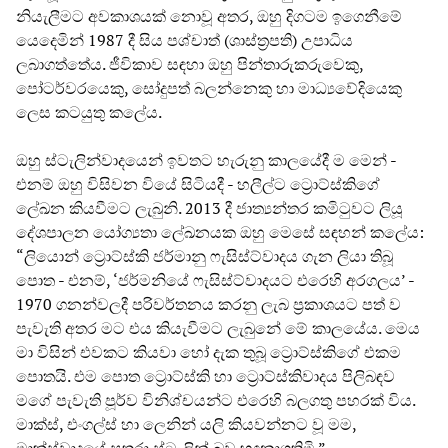
නියැලීමට අවකාශයක් නොවූ අතර, ඔහු දිගටම ඉගෙනීමේ
යෙදෙමින් 1987 දී සිය පශ්චාත් (ශාස්ත්‍රපති) උපාධිය
ලබාගත්තේය. ජීවිකාව සඳහා ඔහු පින්තාරුකරුවෙකු,
පෝටර්වරයෙකු, සෝදුපත් බලන්නෙකු හා මාධ්‍යවේදියෙකු
ලෙස කටයුතු කලේය.
ඔහු ස්ටැලින්වාදයෙන් ඉවතට හැරුනු කාලයේදී ම මෙන් -
එනම් ඔහු විසිවන වියේ සිටියදී - හලීල්ට ට්‍රොට්ස්කිගේ
ලේඛන කියවීමට ලැබුනි. 2013 දී ජාත්‍යන්තර කමිටුවට ලියූ
දේශපාලන යෝග්‍යතා ලේඛනයක ඔහු මෙසේ සඳහන් කලේය:
“ලියොන් ට්‍රොට්ස්කි ජර්මානු ෆැසිස්ට්වාදය ගැන ලියා තිබූ
පොත - එනම්, ‘ජර්මනියේ ෆැසිස්ට්වාදයට එරෙහි අරගලය’ -
1970 ගනන්වලදී පරිවර්තනය කරනු ලැබ ප්‍රකාශයට පත් ව
පැවැති අතර මට එය කියැවීමට ලැබුනේ මේ කාලයේය. මෙය
මා විසින් එවකට කියවා හෝ දැක තුබූ ට්‍රොට්ස්කිගේ එකම
පොතයි. එම පොත ට්‍රොට්ස්කි හා ට්‍රොට්ස්කිවාදය පිලිබඳව
මගේ පැවැති පූර්ව විනිශ්චයන්ට එරෙහි බලගතු පහරක් විය.
මාක්ස්, එංගල්ස් හා ලෙනින් යලි කියවන්නට වූ මම,
මාක්ස්වාදයේ සතුරා ස්ටැලින් බව හඳුනාගතිමි.”