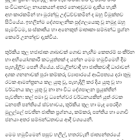
සංවිධානවල නායකයන් අතර නොඅඩුවම දැකිය හැකි
අහංකාරකමින් හා මුරන්ඩු උද්ධච්චකමින් ද ඔහු විමුක්තව
සිටියේය. ඉහලින්ම දේශපාලනික පුද්ගලයෙකු වූ නමුදු ඔහු
සෑමවිටම, සංස්කෘතිය හා අනෙකුත් මාතෘකා සම්බන්ධ ප්‍රශ්න
කෙරේ උනන්දුව දැක්වීය.
තුර්කිය තුල හජාජාක ශාඛාවක් ගොඩ නැඟීම කෙතරම් සංකීර්න
හා අභියෝගකාරී කටයුත්තක් ද යන්න මෙම හමුවීමෙහි දීම
පැහැදිලිව පෙනී ගියේය. ස්ටැලින්වාදී හා ජාතිකවාදී ධාරාවන්
දශක ගනනාවක් පුරා කම්කරු ව්‍යාපාරයේ ආධිපත්‍යය දරා තුබූ
රටක ආමන්ත්‍රනය කල යුතු වූ, පැහැදිලි කර දිය යුතු වූ හා
වර්ධනය කල යුතු වූ නා නා විධ දේශපාලන ප්‍රයුක්තීන්
පැවතින: කල් පමා වූ ධනේශ්වර වර්ධනයකින් යුත් රටක
ධනපති පන්තියේ ස්වභාවය, තුර්කිය තුල හා මැද පෙරදිග
මුලුල්ලේ පවතින ජාතික ප්‍රශ්නය, කම්කරු පන්තිය හා ගොවි
ජනයා අතර සම්බන්ධතාවය ආදී වශයෙනි.
මෙම හමුවීමෙන් පසුව හලීල්, හතරවැනි ජාත්‍යන්තරයේ