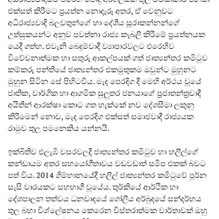
එක්සත් කිරීමට ප්‍රයත්න නොදැරූ අතර, ඒ වෙනුවට
අධිරාජ්‍යවාදී බලවතුන්ගේ හා දේශීය සූරාකන්නන්ගේ
උත්සුකයන්ට අනුව පවත්නා රාජ්‍ය කැබලි කිරීමේ ප්‍රයත්නයක
යෙදී ගත්හ. එවැනි බෙදුම්වාදී ව්‍යාපාරවලට එරෙහිව
විවේචනාත්මක හා සතුරු ආකල්පයක් ගත් ජාත්‍යන්තර කමිටුව
කම්කරු පන්තියේ ජාත්‍යන්තර එකමුතුකම ඔවුන්ට මුහුනට
මුහුන සිටින සේ පිහිටවීය. මැද පෙරදිග දී මෙහි අර්ථය වූයේ
ජාතික, වාර්ගික හා ආගමික සුලුතර ජනයාගේ ප්‍රජාතන්ත්‍රවාදී
අයිතීන් ආරක්ෂා කොට ගත හැක්කේ නව දේශසීමා ලකුනු
කිරීමෙන් නොව, මැද පෙරදිග එක්සත් සමාජවාදී රාජ්‍යයක
රාමුව තුල පමනෙකිය යන්නයි.
ඉක්බිතිව එලැඹි වසරවලදී ජාත්‍යන්තර කමිටුව හා හලීල්ගේ
කන්ඩායම අතර සහයෝගීතාවය වඩවඩාත් සමීප එකක් බවට
පත් විය. 2014 ගිම්හානයේදී හලීල් ජාත්‍යන්තර කමිටුවේ පූර්න
සැසි වාරයකට සහභාගී වූයේය. තුර්කියේ ආර්ථික හා
දේශපාලන තත්වය ධනවාදයේ ගෝලීය අර්බුදයේ සන්දර්භය
තුල බහා විශ්ලේෂනය කෙරෙන විස්තරාත්මක වාර්තාවක් ඔහු