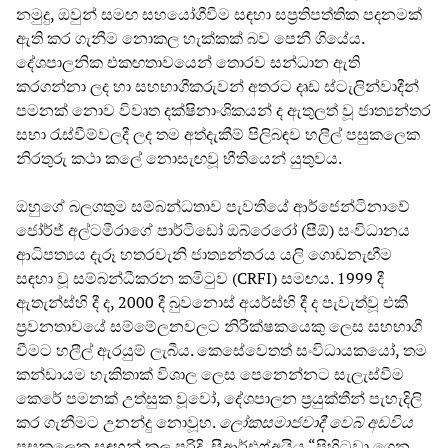
නමුදු, ඔවුන් සමඟ සහයෝගීවීම සඳහා සප්‍රතිපත්තික පදනමක්
ඇති කර ගැනීම නොකල හැක්කක් බව පෙනී ගියේය.
දේශපාලනික එකඟතාවයෙන් තොරව සන්ධාන ඇති
කරගන්නා ලද හා සහභාගීකරුවන් අතරට දෘඩ ස්ටැලින්වාදීන්
පමනක් නොව විවෘත දක්ෂිනාංශිකයන් ද ඇතුලත් වූ ජාත්‍යන්තර
සභා රැස්වීම්වලදී ලද තම අත්දැකීම් පිලිබඳව හලීල් පසුකලෙක
නිරතුරු කථා කලේ නොසැඟවූ භීතියෙන් යුතුවය.
ඔහුගේ බලගතුම සම්බන්ධතාව පැවතියේ ආර්ජෙන්ටිනාවේ
ජෝර්ජ් අල්ටමීරාගේ පාර්ටිඩෝ ඔබ්රෙරෝ (පීඕ) සංවිධානය
ආධිපත්‍යය දැරූ හතරවැනි ජාත්‍යන්තරය යලි ගොඩනැඟීම
සඳහා වූ සම්බන්ධීකරන කමිටුව (CRFI) සමඟය. 1999 දී
ඇතැන්ස්හි දී ද, 2000 දී බුවනොස් අයර්ස්හි දී ද පැවැත්වූ එකී
ප්‍රවනතාවයේ සම්මේලනවලට නිරීක්ෂකයෙකු ලෙස සහභාගී
වීමට හලීල් ඇරයුම් ලැබීය. කෙසේවෙතත් සංවිධායකයෝ, තම
කන්ඩායම හැකිතාක් විශාල ලෙස පෙනෙන්නට සැලැස්වීම
කෙරේ පමනක් උත්සුක වූවෝ, දේශපාලන ප්‍රයුක්තීන් පැහැදිලි
කර ගැනීමට උනන්දු නොවූහ.
ල
ක
සම
ජව
ද
ී
ව
බ
්
අඩව
ය
පසුකලෙක
සඳහන
්
කල
පරිදි, සීආර්එෆ්අයිය “පිහිටුවා ගෙන