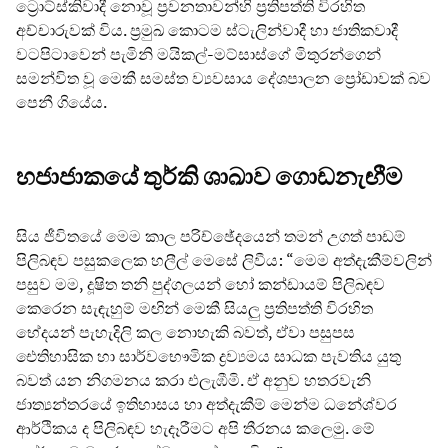
ට්‍රොට්ස්කිවාදී නොවූ ප්‍රවනතාවන්හි ප්‍රතිපත්ති විරහිත
අච්චාරුවක් විය. ප්‍රමුඛ කොටම ස්ටැලින්වාදී හා ජාතිකවාදී
වටපිටාවෙන් පැමිනි මයිකල්-මට්සාස්ගේ මිතුරන්ගෙන්
සමන්විත වූ මෙකී සමස්ත ව්‍යවසාය දේශපාලන ප්‍රෝඩාවක් බව
පෙනී ගියේය.
හජාජාකයේ තුර්කි ශාඛාව ගොඩනැඟීම
සිය ජීවිතයේ මෙම කාල පරිච්ඡේදයෙන් තමන් උගත් පාඩම්
පිලිබඳව පසුකලෙක හලීල් මෙසේ ලිවීය: “මෙම අත්දැකීම්වලින්
පසුව මම, දූෂිත තනි පුද්ගලයන් හෝ කන්ඩායම් පිලිබඳව
කෙරෙන සැඳැහුම් මඟින් මෙකී සියලු ප්‍රතිපත්ති විරහිත
භේදයන් පැහැදිලි කල නොහැකි බවත්, ඒවා පසුපස
ඓතිහාසික හා සාර්වභෞමික ද්‍රව්‍යමය සාධක පැවතිය යුතු
බවත් යන නිගමනය කරා එලැඹීමි. ඒ අනුව හතරවැනි
ජාත්‍යන්තරයේ ඉතිහාසය හා අත්දැකීම් මෙන්ම ධනේශ්වර
ආර්ථිකය ද පිලිබඳව හැදෑරීමට අපි තීරනය කලෙමු. මේ