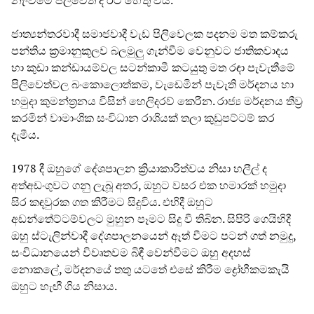
ජාත්‍යන්තරවාදී සමාජවාදී වැඩ පිලිවෙලක පදනම මත කම්කරු
පන්තිය ක්‍රමානුකූලව බලමුලු ගැන්වීම වෙනුවට ජාතිකවාදය
හා කුඩා කන්ඩායම්වල සටන්කාමී කටයුතු මත රඳා පැවැතීමේ
පිලිවෙත්වල බංකොලොත්කම, වැඩෙමින් පැවැති මර්දනය හා
හමුදා කුමන්ත්‍රනය විසින් හෙලිදරව් කෙරින. රාජ්‍ය මර්දනය තීව්‍ර
කරමින් වාමාංශික සංවිධාන රාශියක් තලා කුඩුපට්ටම් කර
දැමීය.
1978 දී ඔහුගේ දේශපාලන ක්‍රියාකාරිත්වය නිසා හලීල් ද
අත්අඩංගුවට ගනු ලැබූ අතර, ඔහුට වසර එක හමාරක් හමුදා
සිර කඳවුරක ගත කිරීමට සිදුවිය. එහිදී ඔහුට
අඩන්තේට්ටම්වලට මුහුන පෑමට සිදු වී තිබින. සිපිරි ගෙයිහිදී
ඔහු ස්ටැලින්වාදී දේශපාලනයෙන් ඈත් වීමට පටන් ගත් නමුදු,
සංවිධානයෙන් විවෘතවම බිඳී වෙන්වීමට ඔහු අදහස්
නොකලේ, මර්දනයේ තතු යටතේ එසේ කිරීම ද්‍රෝහීකමකැයි
ඔහුට හැඟී ගිය නිසාය.