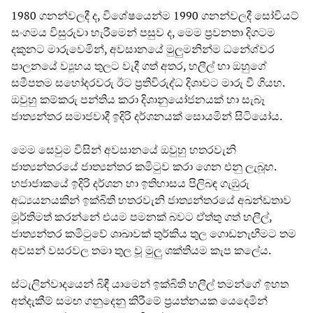
1980 ගනන්වලදී ද, විශේෂයෙන්ම 1990 ගනන්වලදී සෝවියට්
සංගමය විසුරුවා හැරීමෙන් පසුව ද, මෙම ප්‍රවනතා දිගටම
දකුනට මාරුවෙමින්, අවසානයේ මුලුමනින්ම ධනේශ්වර
පාලනයේ ව්‍යූහය තුලට වැදී ගත් අතර, හලීල් හා ඔහුගේ
සමීපතම සහෝදරවරු ඊට ප්‍රතිවිරුද්ධ දිශාවට මාරු වී ගියහ.
ඔවුහු කම්කරු පන්තිය කරා දිශානුයෝජනයක් හා සැබෑ
ජාත්‍යන්තර සමාජවාදී ඉදිරි දර්ශනයක් සොයමින් සිටියෝය.
මෙම සෙවුම විසින් අවසානයේ ඔවුහු හතරවැනි
ජාත්‍යන්තරයේ ජාත්‍යන්තර කමිටුව කරා ගෙන එනු ලැබූහ.
හජාජාකයේ ඉදිරි දර්ශන හා ඉතිහාසය පිලිබඳ ගැඹුරු
අධ්‍යයනයකින් ඉක්බිති හතරවැනි ජාත්‍යන්තරයේ අඛන්ඩතාව
මූර්තිමත් කරන්නේ එයම පමනක් බවට ඒත්තු ගත් හලීල්,
ජාත්‍යන්තර කමිටුවේ ශාඛාවක් තුර්කිය තුල ගොඩනැඟීමට තම
අවසන් වසරවල තමා තුල වූ මුලු ශක්තියම කැප කලේය.
ස්ටැලින්වාදයෙන් බිඳී යාමෙන් ඉක්බිති හලීල් තමන්ගේ ඉහත
අත්දැකීම් සමඟ ගනුදෙනු කිරීමේ ප්‍රයත්නයක යෙදෙමින්