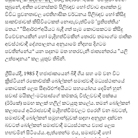
තුබුනේ, අතීත වෙනස්කම් පිලිබඳව හෝ ඒවාට ආශක්ත වූ
විවිධ ප්‍රවනතාවල ඓතිහාසික වර්ධනය පිලිබඳව හෝ කිසිදු
සාකච්ඡාවක් කිසිවිටෙකත් නොපැවැත්වීමේ ‘ප්‍රතිපත්තිය’
මතය.” “සීආර්එෆ්අයියට බැඳී ගත් සෑම කොටසකටම කිසිදු
විවේචනයකින් හෝ මැදිහත්වීමකින් තොරව තමාගේම ජාතික
අවස්ථාවාදී දේශපාලනය අනුයාමේ නිදහස දිගටම
පවතින්නේය” යන පදනම මත හතරවැනි ජාත්‍යන්තරය “යලි
උත්පාදනය” කල යුතුව තිබිනි.
ග්‍රීසියේදී, 1985 දී හජාජාකයෙන් බිඳී ගිය සහ මේ වන විට
ක්‍රිස්ටියන් රකොව්ස්කි බෝල්කන් සමාජවාදී මධ්‍යස්ථානයේ
කොටසක් ලෙස සීආර්එෆ්අයියට සහයෝගය දෙමින් හුන්
සවාස් මයිකල්-මට්සාස්ගේ කම්කරු විප්ලවවාදී පක්ෂය
(ඊඊකේ) සමඟ කලක් හලීල් කටයුතු කලේය. තමන් බෝල්කන්
කලාපයේ අධිරාජ්‍යවාදී මැදිහත්වීම්වලට එරෙහි වන බවටත්,
සමාජවාදී බෝල්කන් සමූහාන්ඩුවක් සඳහා අනුග්‍රහ දක්වන
බවටත් බෝල්කන් සමාජවාදී මධ්‍යස්ථානය ව්‍යාජ ලෙස
හඟවමින් සිටියේය. ඇත්තෙන්ම එය, සමාජවාදී හෝ