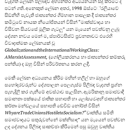
වැදගත් ලේඛන පිලිබඳව අභ්‍යන්තර අධ්‍යයනයන් සිදු කිරීමට ද
පටන් ගති. අනෙකුත් ලේඛන අතර, 1998 ඕස්ටේ්‍රලියාවේ
සිඞ්නිහි පැවැති ජාත්‍යන්තර ගිම්හාන පාසලක දී ජාත්‍යන්තර
කමිටුවේ නායක නියෝජිතයන් විසින් “මාක්ස්වාදය හා
විසිවන සියවසේ මූලික ගැටලු” යන මැයෙන් පවත්වනු ලැබූ
දේශන නවය මෙන් ම, ස්පාර්ටසිස්ට් ප්‍රවනතාවට එරෙහි
විවාදාත්මක ලේඛනයක් වූ
Globalization
and
the
International
Working
Class
:
A
Marxist
Assessment
,
(ගෝලීයකරනය හා ජාත්‍යන්තර කම්කරු
පන්තිය) ද ඔහු විසින් පරිවර්තනය කරන ලදී.
මෙකී ලේඛන අධ්‍යයනය කිරීම මඟින් හලීල් හා ඔහුගේ
සහෝදරවරුන්ට දේශපාලන පෙලගැස්ම පිලිබඳ වැදගත් ප්‍රශ්න
පැහැදිලි කර ගැනීමේ අවස්ථාව සැලසින. ඇමරිකානු සමාජවාදී
සමානතා පක්ෂයේ ජාතික සභාපති හා
ල
සව
අහ
ජාත්‍යන්තර
කර්තෘ මන්ඩලයේ සභාපති ඬේවිඞ් නෝර්ත් විසින්
Why
are
Trade
Unions
Hostile
to
Socialism
?
“වෘත්තීය සමිති
සමාජවාදයට සතුරුවන්නේ මක්නිසාද” යන මැයෙන් පවත්වන
ලද දේශනය පිලිබඳ සාකච්ඡා කිරීමෙන් පසු ඔවුහු වෘත්තීය