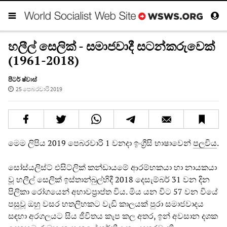
හලීල් සෙලික් - සමාජවාදී සටන්කරුවෙක්
(1961-2018)
පීටර් ෂ්වාස්
25 පෙබරවාරි 2019
මෙම ලිපිය 2019 පෙබරවාරි 1 වනදා ඉංග්‍රීසි භාෂාවෙන්
පලව
ය
.
සෝස්යලිස්ට් එසිට්ලික් කන්ඩායමේ ආරම්භකයා හා නායකයා
වූ හලීල් සෙලික් ඉස්තාන්බුල්හිදී 2018 දෙසැම්බර් 31 වන දින
පිලිකා රෝගයෙන් අභාවප්‍රාප්ත විය. මිය යන විට 57 වන වියේ
පසුවූ ඔහු වසර හතලිහකට වැඩි කාලයක් පුරා සමාජවාදය
සඳහා අරගලයට සිය ජීවිතය කැප කල අතර, ඉන් අවසාන දශක