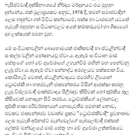
ෆැසිස්ට්වාදී දක්ෂිනාංශයේ නිර්දය මර්දනයට එය මුහුන
දුන්නේය. එක් මූලාශ්‍රයකට අනුව, 1978 දී, තමන් සමාජවාදීන්
ලෙස හඳුන්වා ගත් විවිධ කන්ඩායම්, පක්ෂ හා ධාරාවන් යටතේ
පැවැති බහුජන සංවිධානවලට අයත් කම්කරුවෝ හා ශිෂ්‍යයෝ
දශ ලක්ෂයක් පමන වූහ.
මේ සංවිධානවලින් බොහොමයක් ජාතිකවාදී හා ස්ටැලින්වාදී
සංකල්ප වලින් පෝෂනයවූ ඒවා ය. ඇතැම් සංවිධාන මාඕ
සේතුංගේ හෝ චේ ගුවේරාගේ උගැන්වීම් මඟින් මඟ පෙන්වනු
ලැබූ ඒවා ය. ඇතැම් ඒවා සන්නද්ධ අරගලයට පක්ෂපාත විය.
කොයිහැටි වෙතත්, ස්ටැලින්වාදයට එරෙහිව ලියොන්
ට්‍රොට්ස්කි හා හතරවැනි ජාත්‍යන්තරය විසින් ආරක්ෂා කරනු
ලැබූ විප්ලවවාදී මාක්ස්වාදය පිලිබඳව කිසිවක් හෝ තුර්කිය තුල
කිසිවෙක් නොදැන සිටි තරම්ය. ට්‍රොට්ස්කිගේ ලේඛනවල
තුර්කි භාෂා පරිවර්තනයන් නොපැවතීම පමනක් නොව,
එවකට ජාත්‍යන්තරව වඩාත්ම ප්‍රකට “ට්‍රොට්ස්කිවාදී” ප්‍රවනතාව
ලෙස පැවැති අර්නස්ට් මැන්ඩෙල්ගේ පැබ්ලෝවාදී එක්සත්
ලේකම් මන්ඩලයේ මාඕ සේතුං හා චේ ගුවේරා උත්කර්ෂයට
නැංවීමේ පිලිවෙත් ද ඊට හේතු විය.