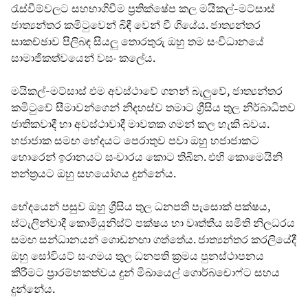
රැස්වීම්වලට සහභාගිවීම ප්‍රතික්ෂේප කල මයිකල්-මට්සාස්
ජාත්‍යන්තර කමිටුවෙන් බිඳී වෙන් වී ගියේය. ජාත්‍යන්තර
සාකච්ඡාව පිලිබඳ සියලු තොරතුරු ඔහු තම සංවිධානයේ
සාමාජිකත්වයෙන් වසං කලේය.
මයිකල්-මට්සාස් එම අවස්ථාවේ ගනන් බැලුවේ, ජාත්‍යන්තර
කමිටුවේ සීමාවන්ගෙන් නිදහස්ව තමාට ග්‍රීසිය තුල නිර්බාධිතව
ජාතිකවාදී හා අවස්ථාවාදී මාවතක ගමන් කල හැකි බවය.
හජාජාක සමඟ භේදයට පෙරාතුව පවා ඔහු හජාජාකට
හොරෙන් ඉරානයට සංචාරය කොට තිබින. එහි කොමෙයිනි
තන්ත්‍රයට ඔහු සහයෝගය දුන්නේය.
භේදයෙන් පසුව ඔහු ග්‍රීසිය තුල ධනපති පැසොක් පක්ෂය,
ස්ටැලින්වාදී කොමියුනිස්ට් පක්ෂය හා වෘත්තීය සමිති නිලධරය
සමඟ සන්ධානයන් ගොඩනඟා ගත්තේය. ජාත්‍යන්තර කරලියේදී
ඔහු සෝවියට් සංගමය තුල ධනපති ක්‍රමය පුනස්ථාපනය
කිරීමට ප්‍රාරම්භකත්වය දුන් මිඛායෙල් ගොර්බචොෆ්ට සහය
දුන්නේය.