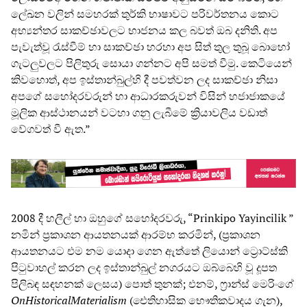
ලේඛන වලින් සමහරක් තුර්කි භාෂාවට පරිවර්තනය කොට
අභ්‍යන්තර සාකච්ඡාවලට භාජනය කල බවත් ඔබ දනිති. අප
පැවැත්වූ රැස්වීම් හා සාකච්ඡා හරහා අප සිත් තුල තුබූ බොහෝ
ගැටලුවලට පිලිතුරු සොයා ගන්නට අපි සමත් වීමු. කෙටියෙන්
කිවහොත්, අප ඉස්තාන්බුල්හි දී පවත්වන ලද සාකච්ඡා නිසා
අපගේ සහෝදරවරුන් හා ආධාරකරුවන් විසින් හජාජාකයේ
මූලික ආස්ථානයන් වටහා ගනු ලැබීමේ ක්‍රියාවලිය වඩාත්
වේගවත් වී ඇත.”
2008 දී හලීල් හා ඔහුගේ සහෝදරවරු, “Prinkipo Yayincilik ”
නමින් ප්‍රකාශන ආයතනයක් ආරම්භ කරමින්, (ප්‍රකාශන
ආයතනයට එම නම යොදා ගෙන ඇත්තේ ලියොන් ට්‍රොට්ස්කි
පිටුවාහල් කරන ලද ඉස්තාන්බුල් නගරයට ඔබ්බෙහි වූ දූපත
පිලිබඳ සඳහනක් ලෙසය) පොත් තුනක්; එනම්, ෆ්‍රාන්ස් මෙරිංගේ
On
Historical
Materialism
(ඓතිහාසික භෞතිකවාදය ගැන),