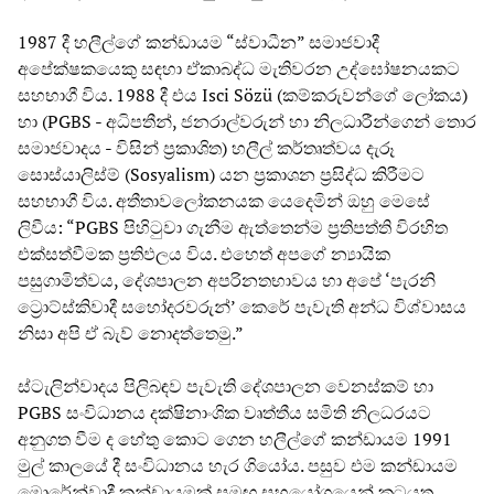
1987 දී හලීල්ගේ කන්ඩායම “ස්වාධීන” සමාජවාදී
අපේක්ෂකයෙකු සඳහා ඒකාබද්ධ මැතිවරන උද්ඝෝෂනයකට
සහභාගී විය. 1988 දී එය Isci Sözü (කම්කරුවන්ගේ ලෝකය)
හා (PGBS - අධිපතීන්, ජනරාල්වරුන් හා නිලධාරීන්ගෙන් තොර
සමාජවාදය - විසින් ප්‍රකාශිත) හලීල් කර්තෘත්වය දැරූ
සොස්යාලිස්ම් (Sosyalism) යන ප්‍රකාශන ප්‍රසිද්ධ කිරීමට
සහභාගී විය. අතීතාවලෝකනයක යෙදෙමින් ඔහු මෙසේ
ලිවීය: “PGBS පිහිටුවා ගැනීම ඇත්තෙන්ම ප්‍රතිපත්ති විරහිත
එක්සත්වීමක ප්‍රතිඵලය විය. එහෙත් අපගේ න්‍යායික
පසුගාමිත්වය, දේශපාලන අපරිනතභාවය හා අපේ ‘පැරනි
ට්‍රොට්ස්කිවාදී සහෝදරවරුන්’ කෙරේ පැවැති අන්ධ විශ්වාසය
නිසා අපි ඒ බැව් නොදත්තෙමු.”
ස්ටැලින්වාදය පිලිබඳව පැවැති දේශපාලන වෙනස්කම් හා
PGBS සංවිධානය දක්ෂිනාංශික වෘත්තීය සමිති නිලධරයට
අනුගත වීම ද හේතු කොට ගෙන හලීල්ගේ කන්ඩායම 1991
මුල් කාලයේ දී සංවිධානය හැර ගියෝය. පසුව එම කන්ඩායම
මොරේන්වාදී කන්ඩායමක් සමඟ සහයෝගයෙන් කටයුතු