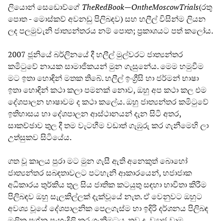
ලියොන් සෙඩොව්ගේ
The
Red
Book
—
On
the
Moscow
Trials
(රතු
පොත - මොස්කව් අවනඩු පිලිබඳව) සහ හලීල් විසින්ම ලියන
ලද පලමුවැනි ජාත්‍යන්තරය නම් පොත; ප්‍රකාශයට පත් කලෝය.
2007 ජූනියේ බර්ලිනයේ දී හලීල් මුල්වරට ජාත්‍යන්තර
කමිටුවේ නායක සාමාජිකයන් මුන ගැසුනේය. මෙම හමුවීම
මට ඉතා හොඳින් මතක තිබේ. හලීල් ඉංග්‍රීසි හා ජර්මන් භාෂා
ඉතා හොඳින් කථා කලා පමනක් නොව, ඔහු අප කථා කල එම
දේශපාලන භාෂාවම ද කථා කලේය. ඔහු ජාත්‍යන්තර කමිටුවේ
ඉතිහාසය හා දේශපාලන ආස්ථානයන් දැන සිටි අතර,
සාකච්ඡාව තුල දී තම වැටහීම වඩාත් ගැඹුරු කර ගැනීමෙහි ලා
උත්සුකව සිටියේය.
ගත වූ කාලය පුරා මට මුන ගැසී ඇති අනෙකුත් බොහෝ
ජාත්‍යන්තර සබඳතාවලට පටහැනි ආකාරයෙන්, හජාජාක
අධිකාරය තුර්කිය තුල සිය ජාතික කටයුතු සඳහා භාවිතා කිරීම
පිලිබඳව ඔහු සැලකිල්ලක් දැක්වූයේ නැත. ඒ වෙනුවට ඔහුට
අවශ්‍ය වූයේ දේශපාලනික පෙලගැස්ම හා ඉදිරි දර්ශනය පිලිබඳ
මූලික ප්‍රශ්න පැහැදිලි කර ගැනීමටය. තව ද, ව්‍යාජ වාම