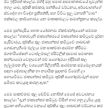
ඊට ඉදිරිපත් කලේය. එහිදී ඔහු සමාජ අසමානතාවයේ දැවැන්ත
ඉහල යාම, තුර්කි කම්කරු පන්තියේ වර්ධනය, අර්ඩොගන්ගේ
ස්වදේශ හා විදේශ ප්‍රතිපත්ති, සහ විවිධ සුලු ධනපති “වාම”
පක්ෂවල කාර්යභාරය යන මාතෘකාවලට ආමන්ත්‍රනය කලේය.
මෙම පුන්සැසිය පහත යෝජනාව ඒකච්ඡන්දයෙන් සම්මත
කලේය: “හතරවැනි ජාත්‍යන්තරයේ ජාත්‍යන්තර කමිටුවේ පූර්න
සැසිවාරය, තුර්කිය තුල ජාත්‍යන්තර කමිටුවේ ශාඛාවක්
ගොඩනැඟීමේ එල්ලය මත සාකච්ඡා ආරම්භ කිරීමට
ඕගනයිසේෂන් ටොප්ලම්සල් එසිට්ලික් (සමාජ සමානතා
කන්ඩායම) වෙනුවෙන් එච් සහෝදරයා ඉදිරිපත් කල
ඉල්ලුම්පත නිල වශයෙන් පිලිගනියි. ආරම්භක සම්මේලනයක්
සඳහා දේශපාලනික හා න්‍යායික සූදානම් වීමෙහි ලා
සහායවීමට ජාත්‍යන්තර කමිටුව තුර්කි සහෝදරවරුන් සමඟ
සමීපව කටයුතු කරනු ඇත.”
මෙම සාකච්ඡාව තුල ඬේවිඞ් නෝර්ත් මෙසේ අවධාරනය
කලේය: “දැන් ජාත්‍යන්තර කමිටුව විසින් භාර ගනු ලැබිය යුතු
ප්‍රධාන අභියෝගය වනුයේ තුර්කිය තුල ශාඛාවක් වර්ධනය කර