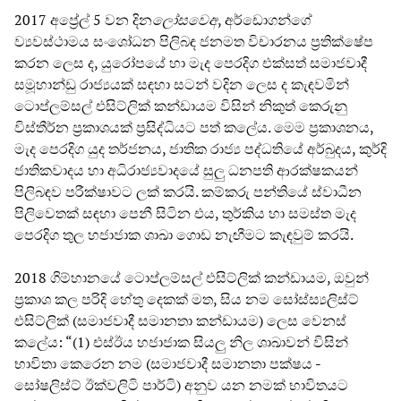
2017 අප්‍රේල් 5 වන දින
ල
සව
අ
, අර්ඩොගන්ගේ
ව්‍යවස්ථාමය සංශෝධන පිලිබඳ ජනමත විචාරනය ප්‍රතික්ෂේප
කරන ලෙස ද, යුරෝපයේ හා මැද පෙරදිග එක්සත් සමාජවාදී
සමූහාන්ඩු රාජ්‍යයක් සඳහා සටන් වදින ලෙස ද කැඳවමින්
ටොප්ලම්සල් එසිට්ලික් කන්ඩායම විසින් නිකුත් කෙරුනු
විස්තීර්න ප්‍රකාශයක් ප්‍රසිද්ධියට පත් කලේය. මෙම ප්‍රකාශනය,
මැද පෙරදිග යුද තර්ජනය, ජාතික රාජ්‍ය පද්ධතියේ අර්බුදය, කුර්දි
ජාතිකවාදය හා අධිරාජ්‍යවාදයේ සුලු ධනපති ආරක්ෂකයන්
පිලිබඳව පරීක්ෂාවට ලක් කරයි. කම්කරු පන්තියේ ස්වාධීන
පිලිවෙතක් සඳහා පෙනී සිටින එය, තුර්කිය හා සමස්ත මැද
පෙරදිග තුල හජාජාක ශාඛා ගොඩ නැඟීමට කැඳවුම් කරයි.
2018 ගිම්හානයේ ටොප්ලම්සල් එසිට්ලික් කන්ඩායම, ඔවුන්
ප්‍රකාශ කල පරිදි හේතු දෙකක් මත, සිය නම සෝස්ස්‍යලිස්ට්
එසිට්ලික් (සමාජවාදී සමානතා කන්ඩායම) ලෙස වෙනස්
කලේය: “(1) එස්ඊය හජාජාක සියලු නිල ශාඛාවන් විසින්
භාවිතා කෙරෙන නම (සමාජවාදී සමානතා පක්ෂය -
සෝෂලිස්ට් ඊක්වලිටි පාර්ටි) අනුව යන නමක් භාවිතයට