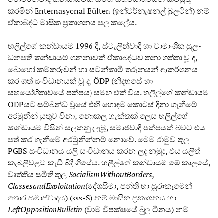
කරමින් Enternasyonal Bülten (ඉන්ටර්නැෂනල් බුලටින්) නම්
ඒකාබද්ධ මාසික ප්‍රකාශනය පල කලේය.
හලීල්ගේ කන්ඩායම 1996 දී, ස්ටැලින්වාදී හා වාමාංශික සුලු-
ධනපති කන්ඩායම් ගනනාවක් ඒකාබද්ධව තනා ගත්තා වූ ද,
බොහෝ කම්කරුවන් හා සටන්කාමී තරුනයන් ආකර්ශනය
කර ගත් සංවිධානයක් වූ ද, ÖDP (නිදහසේ හා
සහයෝගිතාවයේ පක්ෂය) සමඟ එක් විය. හලීල්ගේ කන්ඩායම
ÖDPයට සම්බන්ධ වූයේ එහි හොඳම කොටස් දිනා ගැනීමේ
අරමුනින් යුතුව විනා, නොකල හැක්කක් ලෙස හලීල්ගේ
කන්ඩායම විසින් සලකනු ලැබූ, සමාජවාදී පක්ෂයක් බවට එය
පත් කර ගැනීමේ අරමුනින්නම් නොවේ. මෙම රාමුව තුල
PGBS සංවිධානය යලි සංවිධානය කරන ලද නමුදු, එය යලිත්
කැබලිවලට කැඩී බිඳී ගියේය. හලීල්ගේ කන්ඩායම මේ කාලයේ,
වෘත්තීය සමිති තුල
Socialism
Without
Borders
,
Classes
and
Exploitation
(දේශසීමා, පන්ති හා සූරාකෑමෙන්
තොර සමාජවාදය) (sss-S) නම් මාසික ප්‍රකාශනය හා
Left
Opposition
Bulletin
(වාම විපක්ෂයේ බුල ටීනය) නම්