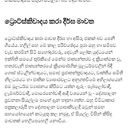
ට්‍රොට්ස්කිවාදය කරා දීර්ඝ මාවත
ට්‍රොට්ස්කිවාදය කරා මාවත දීර්ඝ හා අසීරු එකක් බව පෙනී
ගියේය. හලීල් සහ මේ කාල පරිච්ඡේදය පුරා ඔහු හා සමීපව
වැඩ කරමින් සිටි සහෝදරවරු, දෙවැනි ලෝක යුද්ධයෙන්
ඉක්බිති සමයේ තුර්කියේ මෙන්ම ජාත්‍යන්තරව ද ක්‍රියාත්මක වූ,
හතරවැනි ජාත්‍යන්තරයේ ක්‍රියාමාර්ගික මූලධර්මවලින් බිඳී
ගොස් ස්ටැලින්වාදයට, සමාජ ප්‍රජාතන්ත්‍රවාදයට, වෘත්තීය සමිති
නිලධරයට හා ජාතික ව්‍යාපාරවලට අනුගතවීමේ අභිලාශයෙන්
එම මූලධර්ම ව්‍යාජනය කිරීමට යත්න දැරූ - පැබ්ලෝවාදී,
ලැම්බර්ට්වාදී, මොරෙනෝවාදී ආදී වශයෙන් වූ - දේශපාලන
ප්‍රවනතා සියල්ලම පාහේ දැන හඳුනා ගත්හ. ඔහු විවිධාකාර
පත්‍රකලාරූපී හා දේශපාලන ව්‍යාපෘතිවලදී ඔවුන් සමඟ
සහයෝගයෙන් කටයුතු කල නමුදු, ඒ සියල්ල විසින් කිසිදු
මාවතක් හෙලිපෙහෙලි නොවීය.