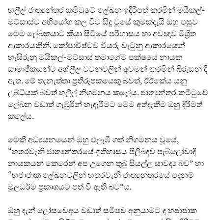
හලීල් ජාත්‍යන්තර කමිටුවේ ලේඛන ඉදිරිපත් කරමින් මයිකල්-
මට්සාස්ට අභියෝග කල විට සිදු වූයේ කුමක්දැයි ඔහු පසුව
මෙම ලේඛකයාට කියා සිටියේ පරිහාසය හා අවඥාව මිශ්‍රිත
ආකාරයකිනි. කෝපාවිෂ්ටව වියරු වැටුනු ආකාරයෙන්
හැසිරුනු මයිකල්-මට්සාස් තමාගේම පක්ෂයේ නායක
සාමාජිකයන්ට අශ්ලීල වචනවලින් අවමන් කරමින් බිරුසන් දී
ඇත. මේ තැනැත්තා ප්‍රතිරූපකයෙකු බවත්, ඊඊකේය යනු
ලබ්ධියක් බවත් හලීල් නිගමනය කලේය. ජාත්‍යන්තර කමිටුවේ
ලේඛන වඩාත් ගැඹුරින් හැදෑරීමට මෙම අත්දැකීම ඔහු දිරිමත්
කලේය.
මෙකී අධ්‍යයනයෙන් ඔහු එලැඹී ගත් නිගමනය වූයේ,
“හතරවැනි ජාත්‍යන්තරයේ ඉතිහාසය පිලිබඳව පැබ්ලෝවාදී
නායකයන් කෙරෙන් අප උගෙන තුබූ සියල්ල සාවද්‍ය බව” හා
“හජාජාක ලේඛනවලින් හතරවැනි ජාත්‍යන්තරයේ පදනම්
මූලධර්ම ප්‍රකාශයට පත් වී ඇති බව”ය.
ඔහු දැන් ලෝසවෙඅය වඩාත් සමීපව අනුයාමට ද හජාජාක