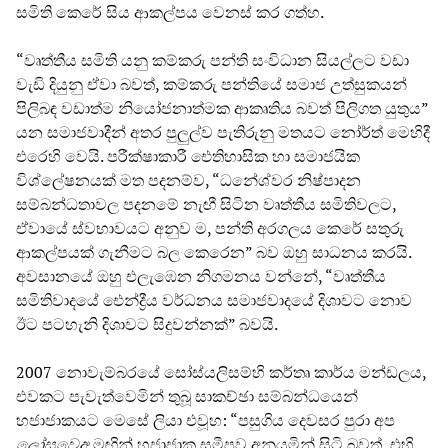
සමිති කෙරේ සිය ආකල්පය වෙනස් කර ගත්හ.
“වෘත්තීය සමිති යනු කම්කරු පන්ති සංවිධාන සියල්ලට වඩා
වැඩි දියුනු ඒවා බවත්, කම්කරු පන්තියේ සමාජ උත්සුකයන්
පිලිබඳ වඩාත්ම නියෝජනාත්මක ආකෘතිය බවත් පිලිගත යුතුය”
යන සමාජවාදීන් අතර පුලුල්ව පැතිරුනු මතයට නෝර්ත් මෙහිදී
එරෙහි වෙයි. පරීක්ෂාකාරී ඓතිහාසික හා සමාජයික
විශ්ලේෂනයක් මත පදනම්ව, “ධනේශ්වර නිෂ්පාදන
සම්බන්ධතාවල පදනමේ නැඟී සිටින වෘත්තීය සමිතිවලට,
ඒවායේ ස්වභාවයට අනුව ම, පන්ති අරගලය කෙරේ සතුරු
ආකල්පයක් ගැනීමට බල කෙරෙන” බව ඔහු සාධනය කරයි.
අවසානයේ ඔහු එලැඹෙන නිගමනය වන්නේ, “වෘත්තීය
සමිතිවාදයේ ඓන්ද්‍රීය වර්ධනය සමාජවාදයේ දිශාවට නොව
ඊට පටහැනි දිශාවට සිදුවන්නක්” බවයි.
2007 නොවැම්බරයේ සෝස්යලිසම්හි කර්තෘ කාර්ය මන්ඩලය,
එවකට පැවැත්වෙමින් තුබූ සාකච්ඡා සම්බන්ධයෙන්
හජාජාකයට මෙසේ ලියා එවූහ: “පසුගිය දෙවසර පුරා අප
ල
සව
අ
මඟින් හජාජාක සමීපව අනුයමින් සිටි බවත්, එහි