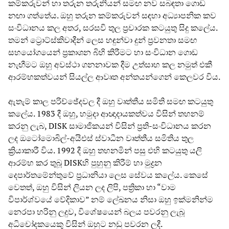
කම්කරුවන් හා තරුන තරුනියන් සමඟ නව සබඳතා ගොඩ
නඟා ගත්තේය. ඔහු තරුන කම්කරුවන් සඳහා අධ්‍යාපනික කව
සංවිධානය කල අතර, සරසවි තුල ප්‍රචාරක කටයුතු සිදු කලේය.
තමන් ට්‍රොට්ස්කිවාදීන් ලෙස හඳුන්වා දුන් ප්‍රවනතා සමඟ
සහයෝගයෙන් ප්‍රකාශන බිහි කිරීමට හා සංවිධාන ගොඩ
නැඟීමට ඔහු අවස්ථා ගනනාවක දීම උත්සාහ කල නමුත් එකී
ආරම්භකත්වයන් සියල්ල ආවෘත අන්තයන්ගෙන් කෙලවර විය.
ඇතැම් කාල පරිච්ඡේදවල දී ඔහු වෘත්තීය සමිති සමඟ කටයුතු
කලේය. 1983 දී ඔහු, හමුදා ආඥාදායකත්වය විසින් තහනම්
කරනු ලැබ, DISK සාමාජිකයන් විසින් ප්‍රති-සංවිධානය කරන
ලද ඔටෝමොබිල්-අයිඑස් ස්වාධීන වෘත්තීය සමිතිය තුල
ක්‍රියාකාරී විය. 1992 දී ඔහු තහනමින් පසු එහි කටයුතු යලි
ආරම්භ කර තුබූ DISKහි පුහුනු කිරීම් හා මුද්‍රන
දෙපාර්තමේන්තුවේ ප්‍රධානියා ලෙස සේවය කලේය. කෙසේ
වෙතත්, ඔහු විසින් ලියන ලද ලිපි, පත්‍රිකා හා “වාම
විපාර්ශ්වයේ වේදිකාව” නම් ලේඛනය නිසා ඔහු ඉක්මනින්ම
නෙරපා හරිනු ලදුව, විශේෂයෙන් බලය පවරනු ලැබූ
අධිචෝදකයෙකු විසින් ඔහුට නඩු පවරන ලදී.