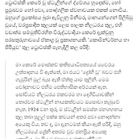
ට්‍රොට්ස්කි කෙරේ වූ ස්ටැලින්ගේ ද්වේශය හුදෙක්ම, හෝ
ප්‍රමුඛවම හෝ පවා, පෞද්ගලික ස්වභාවයක එකක් නොවීය.
ඔහුගේ ප්‍රකෝපය බුරා ඇවිලුනු මිනීමරු මානයන්ගෙන් පිලිබිඹු
වූයේ, වරප්‍රසාදිත කුලයක් ලෙස පාලක නිලධරය තුල, එහි
වඩාත්ම සම්මුතිවිරහිත විරුද්ධවාදියා කෙරේ දැක්වුනු
පරසතුරුභාවයේ ඒකාග්‍ර වූ ප්‍රකාශනයකි. "කොමින්ටර්නය හා
ජීපීයූව" තුල ට්‍රොට්ස්කි පැහැදිලි කල පරිදි:
මා කෙරේ මොස්කව් කතිපයාධිපත්‍යයේ වෛරය
උත්පාදනය වී ඇත්තේ, මා එයට "ද්‍රෝහී වූ" බවට එහි
ගැඹුරින් මුල් බැස ඇති ඒත්තු යාම තුලිනි. මෙම
චෝදනාවට එහිම ඓතිහාසික අර්ථයක් ඇත.
සෝවියට් නිලධරය එකවරම හා දෙගිඩියාවකින්
තොරවම ස්ටැලින් නායකත්වයට ඔසොවා තැබුවේ
නැත. 1924 වන තුරු ම ස්ටැලින් සමස්ත ජනගහනය
තුල තබා පුලුල් පක්ෂ කවයන් අතර පවා නොදන්නා
අයෙකු විය. තව ද, මා දැනටමත් කියා ඇති පරිදි, ඔහු
නිලධරයේ ශ්‍රේනි අතරම වුව ජනප්‍රිය අයෙකු
නොවීය. මා සිය වරප්‍රසාද ආරක්ෂා කිරීමේ