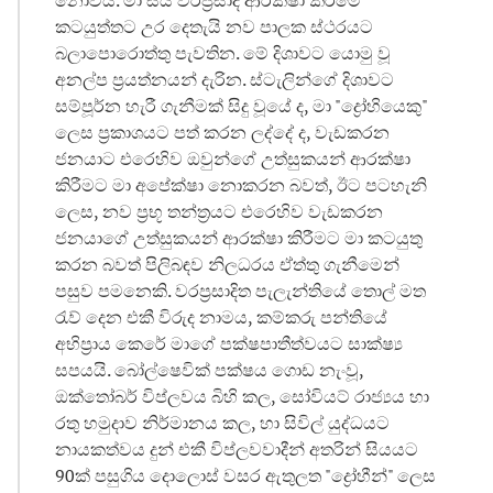
කටයුත්තට උර දෙතැයි නව පාලක ස්ථරයට
බලාපොරොත්තු පැවතින. මේ දිශාවට යොමු වූ
අනල්ප ප්‍රයත්නයන් දැරින. ස්ටැලින්ගේ දිශාවට
සම්පූර්න හැරී ගැනීමක් සිදු වූයේ ද, මා "ද්‍රෝහියෙකු"
ලෙස ප්‍රකාශයට පත් කරන ලද්දේ ද, වැඩකරන
ජනයාට එරෙහිව ඔවුන්ගේ උත්සුකයන් ආරක්ෂා
කිරීමට මා අපේක්ෂා නොකරන බවත්, ඊට පටහැනි
ලෙස, නව ප්‍රභූ තන්ත්‍රයට එරෙහිව වැඩකරන
ජනයාගේ උත්සුකයන් ආරක්ෂා කිරීමට මා කටයුතු
කරන බවත් පිලිබඳව නිලධරය ඒත්තු ගැනීමෙන්
පසුව පමනෙකි. වරප්‍රසාදිත පැලැන්තියේ තොල් මත
රැව් දෙන එකී විරුද නාමය, කම්කරු පන්තියේ
අභිප්‍රාය කෙරේ මාගේ පක්ෂපාතීත්වයට සාක්ෂ්‍ය
සපයයි. බෝල්ෂෙවික් පක්ෂය ගොඩ නැංවූ,
ඔක්තෝබර් විප්ලවය බිහි කල, සෝවියට් රාජ්‍යය හා
රතු හමුදාව නිර්මානය කල, හා සිවිල් යුද්ධයට
නායකත්වය දුන් එකී විප්ලවවාදීන් අතරින් සියයට
90ක් පසුගිය දොලොස් වසර ඇතුලත "ද්‍රෝහීන්" ලෙස