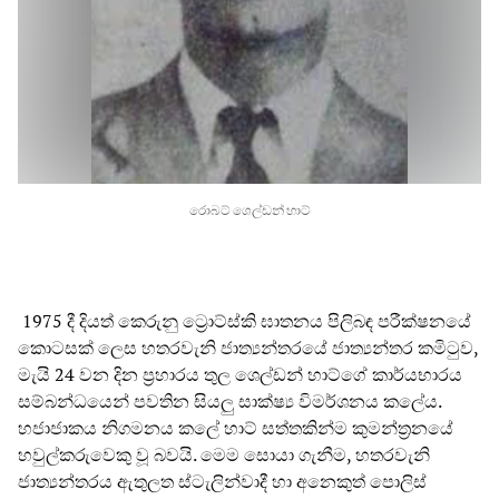
රොබට් ශෙල්ඩන් හාට්
1975 දී දියත් කෙරුනු ට්‍රොට්ස්කි ඝාතනය පිලිබඳ පරීක්ෂනයේ
කොටසක් ලෙස හතරවැනි ජාත්‍යන්තරයේ ජාත්‍යන්තර කමිටුව,
මැයි 24 වන දින ප්‍රහාරය තුල ශෙල්ඩන් හාට්ගේ කාර්යභාරය
සම්බන්ධයෙන් පවතින සියලු සාක්ෂ්‍ය විමර්ශනය කලේය.
හජාජාකය නිගමනය කලේ හාට් සත්තකින්ම කුමන්ත්‍රනයේ
හවුල්කරුවෙකු වූ බවයි. මෙම සොයා ගැනීම, හතරවැනි
ජාත්‍යන්තරය ඇතුලත ස්ටැලින්වාදී හා අනෙකුත් පොලිස්