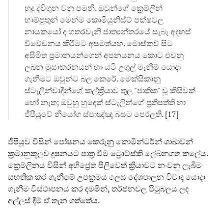
හුදු ද්විගුන වනු පමනි. ඔවුන්ගේ ක්‍රෙම්ලින්
හාම්පුතුන් මෙන්ම කොමියුනිස්ට් පක්ෂවල
නායකයෝ ද හතරවැනි ජාත්‍යන්තරයේ සැබෑ අදහස්
විවේචනය කිරීමට අසමත්යහ. මොස්කව් සිට
අසීමිත ප්‍රමානයන්ගෙන් අපනයනය කොට එවනු
ලබන මුසාකරනයන් හා යටි උගුල් මෑනීම් යොදා
ගැනීමට ඔවුන්ට බල කෙරේ. මෙක්සිකානු
ස්ටැලින්වාදීන්ගේ කල්ක්‍රියාව තුල "ජාතික" වූ කිසිවක්
හෝ නැත; ඔවුහු හුදෙක් ස්ටැලින්ගේ ප්‍රතිපත්ති හා
ජීපීයූවේ නියෝග ස්පාඤ්ඤ බසට පෙරලති. [17]
ජීපීයූව විසින් පෝෂනය කෙරුනු කොමින්ටර්න් ශාඛාවන්
ක්‍රමානුකූලව දූෂනයට පාත්‍ර වීම ට්‍රොට්ස්කි ලේඛනගත කලේය.
ක්‍රෙම්ලිනය විසින් අභිප්‍රේත පිලිවෙත් ක්‍රියාවට නංවනු ලැබීම
සහතික කර ගැනීමේ උපක්‍රමය ලෙස දේශපාලන විවාද යොදා
ගැනීම විස්ථාපනය කර දමමින්, තර්ජනවල පිටුබලය ලද
අල්ලස් දීම් ඒ තැන ගත්තේය.