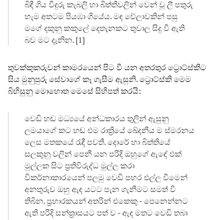
බිඳී ගිය වීදුරු කැබලි හා බිත්තිවලින් වෙන් වූ ලී පතුරු
හැම අතටම පියඹා ගියේය. මඳ වේලාවකින් පසු
මගේ දකුනු කකුලේ දෙතැනකට තුවාල සිදු වී ඇති
බව මට දැනින. [1]
තුවක්කුකරුවන් කාමරයෙන් පිට වී යන අතරතුර ට්‍රොට්ස්කිට
සිය මුනුපුරු සේවාගේ කෑ ගැසීම ඇසුනි. ට්‍රොට්ස්කි මෙම
බිහිසුනු මොහොත මෙසේ සිහිපත් කරයි:
වෙඩි හඬ මධ්‍යයේ අන්ධකාරය තුලින් ඇසුනු
ලමයාගේ කට හඬ එම රාත්‍රියේ ඛේදනීය ම ස්මරනය
ලෙස මතකයේ රැඳී පවතී. දොරේ හා බිත්තියේ
සලකුනු වලින් පෙනී යන පරිදි ඔහුගේ ඇඳේ එක්
මුල්ලක සිට ප්‍රතිවිරුද්ධ මුල්ල කරා
විකර්නාකාරයෙන් පලමු වෙඩි පහර එල්ල වීමෙන්
අනතුරුව ඔහු ඇඳ යටට පැන ගැනීමට සමත් වී
තිබින. ප්‍රහාරකයන් අතරින් එකෙකු - පෙනෙන්නට
ඇති පරිදි සන්ත්‍රාසයට පත් ව - ඇඳ මතට වෙඩි තබා