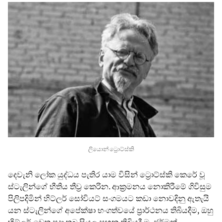
ලියොන් ට්‍රොට්ස්කි
දෙවැනි ලෝක යුද්ධය පැතිර යාම විසින් ට්‍රොට්ස්කි කෙරේ වූ
ස්ටැලින්ගේ භීතිය තීව්‍ර කෙරින. ආක්‍රමනය නොකිරීමේ ගිවිසුම
පිලිපදිමින් හිට්ලර් සෝවියට් සංගමයට කඩා නොවදිනු ඇතැයි
යන ස්ටැලින්ගේ අපේක්ෂා භංගත්වයේ ප්‍රාර්ථනය තිබියදීම, ඔහු
හිට්ලර් වෙත පුදා තුබූ සියලු සහන තිබියදී ම, ජර්මන්