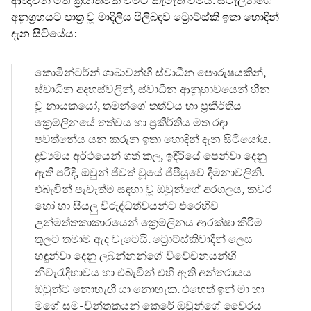
අනුග්‍රහයට පාත්‍ර වූ මාදිලිය පිලිබඳව ට්‍රොට්ස්කි ඉතා හොඳින්
දැන සිටියේය:
කොමින්ටර්න් ශාඛාවන්හි ස්වාධීන පෞරුෂයකින්,
ස්වාධීන අදහස්වලින්, ස්වාධීන ආනුභාවයෙන් හීන
වූ නායකයෝ, තමන්ගේ තත්වය හා ප්‍රකීර්තිය
ක්‍රෙම්ලිනයේ තත්වය හා ප්‍රකීර්තිය මත රඳා
පවත්නේය යන කරුන ඉතා හොඳින් දැන සිටියෝය.
ද්‍රව්‍යමය අර්ථයෙන් ගත් කල, ඉදිරියේ පෙන්වා දෙනු
ඇති පරිදි, ඔවුන් ජීවත් වූයේ ජීපීයූවේ දීමනාවලිනි.
එබැවින් පැවැත්ම සඳහා වූ ඔවුන්ගේ අරගලය, කවර
හෝ හා සියලු විරුද්ධත්වයන්ට එරෙහිව
උන්මත්තකාකාරයෙන් ක්‍රෙම්ලිනය ආරක්ෂා කිරීම
තුලට තමාම ඇද වැටෙයි. ට්‍රොට්ස්කිවාදීන් ලෙස
හඳුන්වා දෙනු ලබන්නන්ගේ විවේචනයන්හි
නිවැරැදිභාවය හා එබැවින් එහි ඇති අන්තරායය
ඔවුන්ට නොහැඟී යා නොහැක. එහෙත් ඉන් මා හා
මගේ සම-චින්තකයන් කෙරේ ඔවුන්ගේ වෛරය