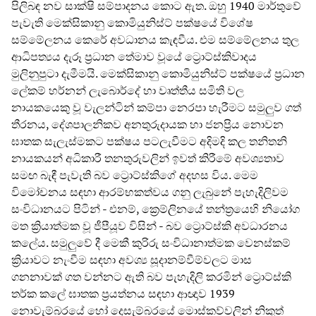
පිලිබඳ නව සාක්ෂි සම්පාදනය කොට ඇත. ඔහු 1940 මාර්තුවේ
පැවැති මෙක්සිකානු කොමියුනිස්ට් පක්ෂයේ විශේෂ
සම්මේලනය කෙරේ අවධානය කැඳවීය. එම සම්මේලනය තුල
ආධිපත්‍යය දැරූ ප්‍රධාන තේමාව වූයේ ට්‍රොට්ස්කිවාදය
මුලිනුපුටා දැමීමයි. මෙක්සිකානු කොමියුනිස්ට් පක්ෂයේ ප්‍රධාන
ලේකම් හර්නන් ලැබොර්දේ හා වෘත්තීය සමිති වල
නායකයෙකු වූ වැලන්ටින් කම්පා නෙරපා හැරීමට සමුලුව ගත්
තීරනය, දේශපාලනිකව අනතුරුදායක හා ජනප්‍රිය නොවන
ඝාතක සැලැස්මකට පක්ෂය පටලැවීමට අදිමදි කල තනිතනි
නායකයන් අධිකාරී තනතුරුවලින් ඉවත් කිරීමේ අවශ්‍යතාව
සමඟ බැඳී පැවැති බව ට්‍රොට්ස්කිගේ අදහස විය. මෙම
විමෝචනය සඳහා ආරම්භකත්වය ගනු ලැබුනේ පැහැදිලිවම
සංවිධානයට පිටින් - එනම්, ක්‍රෙම්ලිනයේ තන්ත්‍රයෙහි නියෝග
මත ක්‍රියාත්මක වූ ජීපීයූව විසින් - බව ට්‍රොට්ස්කි අවධාරනය
කලේය. සමුලුවේ දී මෙකී කුරිරු සංවිධානාත්මක වෙනස්කම්
ක්‍රියාවට නැංවීම සඳහා අවශ්‍ය සූදානම්වීම්වලට මාස
ගනනාවක් ගත වන්නට ඇති බව පැහැදිලි කරමින් ට්‍රොට්ස්කි
තර්ක කලේ ඝාතක ප්‍රයත්නය සඳහා ආඥාව 1939
නොවැම්බරයේ හෝ දෙසැම්බරයේ මොස්කව්වලින් නිකුත්