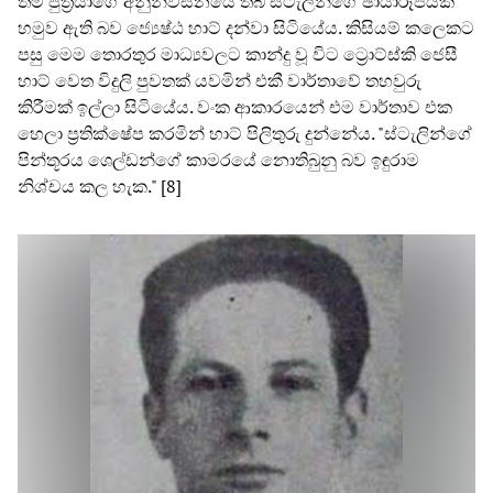
තම පුත්‍රයාගේ අනුනිවස්නයේ තිබී ස්ටැලින්ගේ ඡායාරූපයක්
හමුව ඇති බව ජ්‍යෙෂ්ඨ හාට් දන්වා සිටියේය. කිසියම් කලෙකට
පසු මෙම තොරතුර මාධ්‍යවලට කාන්දු වූ විට ට්‍රොට්ස්කි ජෙසී
හාට් වෙත විදුලි පුවතක් යවමින් එකී වාර්තාවේ තහවුරු
කිරීමක් ඉල්ලා සිටියේය. වංක ආකාරයෙන් එම වාර්තාව එක
හෙලා ප්‍රතික්ෂේප කරමින් හාට් පිලිතුරු දුන්නේය. "ස්ටැලින්ගේ
පින්තූරය ශෙල්ඩන්ගේ කාමරයේ නොතිබුනු බව ඉඳුරාම
නිශ්චය කල හැක." [8]