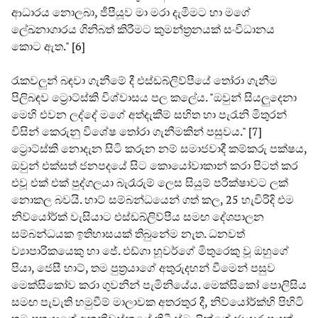
ආධාරය නොලබා, ජීපීයූව මා මරා දැමීමට හා මගේ
ලේඛනාගාරය ගිනිබත් කිරීමට කුමන්ත්‍රනයක් සංවිධානය
කොට ඇත." [6]
රැකවලුන් බඳවා ගැනීමේ දී එස්ඩබ්ලිව්පීයේ තෝරා ගැනීම
පිලිබඳව ට්‍රොට්ස්කි විශ්වාසය පල කලේය. "ඔවුන් සියලුදෙනා
මෙහි එවන ලද්දේ මගේ අත්දැකීම් සහිත හා පැරැනි මිතුරන්
විසින් කෙරුනු විශේෂ තෝරා ගැනීමකින් පසුවය." [7]
ට්‍රොට්ස්කි නොදැන සිටි කරුන නම් සමාජවාදී කම්කරු පක්ෂය,
ඔවුන් එක්සත් ජනපදයේ සිට කොයෝවාකාන් කරා පිටත් කර
එවූ එක් එක් පුද්ගලයා බැරෑරුම් ලෙස සියුම් පරීක්ෂාවට ලක්
නොකල බවයි. හාට් සම්බන්ධයෙන් ගත් කල, 25 හැවිරිදි එම
නිව්යෝර්ක් වැසියාට එස්ඩබ්ලිව්පීය සමඟ දේශපාලන
සම්බන්ධයක ඉතිහාසයක් තිබුනේම නැත. ධනවත්
ව්‍යාපාරිකයෙකු හා ජේ. එඩ්ගා හූවර්ගේ මිතුරෙකු වූ ඔහුගේ
පියා, ජෙසී හාට්, තම පුත්‍රයාගේ අතුරුදහන් වීමෙන් පසුව
මෙක්සිකෝව කරා ගුවනින් පැමිනියේය. මෙක්සිකෝ පොලිසිය
සමඟ පැවැති හමුවීම් මාලාවක අතරතුර දී, නිව්යෝර්ක්හි පිහිටි