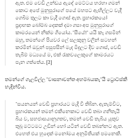
ඇත. එම වෙඩි උන්ඩය ඇඳේ මෙට්ටය හරහා ගමන්
කොට අපේ මුනුපුරාගේ පයේ මහපට ඇඟිල්ලට වැදී
ගෙබිම තුලට කා වැදී ගොස් ඇත. ප්‍රහාරකයෝ
ප්‍රදාහක බෝම්බ දෙකක් දමා ගසා අප මුනුපුරාගේ
කාමරයෙන් නික්ම ගියෝය. "සීයේ!" යයි කෑ ගසමින්
ඔහු, තමන්ගේ පියවර ලේ සලකුනු වලින් සටහන්
කරමින් ඔවුන් පසුපසින් මැද මිදුලට දිව ගොස්, වෙඩි
තැබීම් මධ්‍යයේ ම, එක් රැකවලෙකුගේ කාමරයට
පැන ගත්තේය. [2]
තමන්ගේ ගැලවිල්ල "වාසනාවන්ත අහම්බයකැ"යි ට්‍රොට්ස්කි
හැඳින්වීය.
"සයනයන් වෙඩි ප්‍රහාරයට මැදි වී තිබින. ඇතැම්විට,
ප්‍රහාරකයන් තමන් එකිනෙකාට වෙඩි තබා ගනිතැයි
බිය ව, සහජාසයානුගතව, තමන් වෙඩි තැබිය යුතුව
තුබූ මට්ටමට උඩින් හෝ යටින් වෙඩි තබන්නට ඇත.
එහෙත් එය හුදෙක් මනෝමය අනුමිතියක් පමනෙකි.