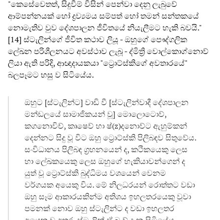
"කෙසේවෙතත්, සිදුවීම් විසින් පෙන්වා දෙනු ලැබුවේ
ආම්පන්නයක් හෝ ද්‍රව්‍යමය සම්පත් හෝ තමන් සන්තකයේ
නොමැතිව වුව දේශපාලන ජීවිතයේ නියැලීමට හැකි බවයි."
[14] ස්ටැලින්ගේ ජීවිත කථාව ලියූ - ඔහුගේ පෞද්ගලික
ලේඛන පරිශීලනයට අවස්ථාව ලැබූ - ද්මිත්‍රි වොල්කොග්නොව්
ලියා ඇති පරිදි, ආඥාදායකයා "ට්‍රොට්ස්කිගේ අවතාරයේ"
බලපෑමට හසු ව සිටියේය.
ඔහුට [ස්ටැලින්ට] වාඩි වී [ස්ටැලින්වාදී දේශපාලන
මන්ඩලයේ සාමාජිකයන් වූ] මොලොටොව්,
කගනොවිච්, කෘෂෙව් හා ෂ්(z)දනොව්ට ඇහුම්කන්
දෙන්නට සිදු වූ විට ඔහු ට්‍රොට්ස්කි පිලිබඳව සිතුවේය.
සංවිධානය පිලිබඳ ග්‍රහනයෙන් ද, කථිකයෙකු ලෙස
හා ලේඛකයෙකු ලෙස ඔහුගේ හැකියාවන්ගෙන් ද
යුත් වූ ට්‍රොට්ස්කි බුද්ධිමය වශයෙන් වෙනම
වර්ගයක අයෙකු විය. මේ නිලධරයන් රොත්තට වඩා
ඔහු සෑම ආකාරයකින්ම අතිශය ඉහලතරයෙකු වූවා
පමනක් නොව ඔහු ස්ටැලින්ට ද වඩා ඉහලතර
අයෙකු වූ අතර, ස්ටැලින් ඒ බැව් දැන සිටියේය.