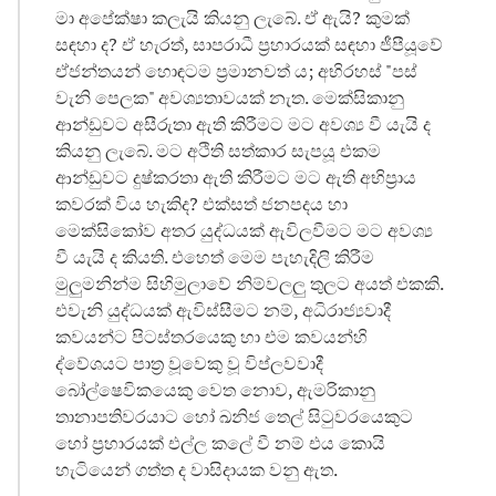
මා අපේක්ෂා කලැයි කියනු ලැබේ. ඒ ඇයි? කුමක්
සඳහා ද? ඒ හැරත්, සාපරාධී ප්‍රහාරයක් සඳහා ජීපීයූවේ
ඒජන්තයන් හොඳටම ප්‍රමානවත් ය; අභිරහස් "පස්
වැනි පෙලක" අවශ්‍යතාවයක් නැත. මෙක්සිකානු
ආන්ඩුවට අසීරුතා ඇති කිරීමට මට අවශ්‍ය වී යැයි ද
කියනු ලැබේ. මට අථිති සත්කාර සැපයූ එකම
ආන්ඩුවට දුෂ්කරතා ඇති කිරීමට මට ඇති අභිප්‍රාය
කවරක් විය හැකිද? එක්සත් ජනපදය හා
මෙක්සිකෝව අතර යුද්ධයක් ඇවිලවීමට මට අවශ්‍ය
වී යැයි ද කියති. එහෙත් මෙම පැහැදිලි කිරීම
මුලුමනින්ම සිහිමුලාවේ නිම්වලලු තුලට අයත් එකකි.
එවැනි යුද්ධයක් ඇවිස්සීමට නම්, අධිරාජ්‍යවාදී
කවයන්ට පිටස්තරයෙකු හා එම කවයන්හි
ද්වේශයට පාත්‍ර වූවෙකු වූ විප්ලවවාදී
බෝල්ෂෙවිකයෙකු වෙත නොව, ඇමරිකානු
තානාපතිවරයාට හෝ ඛනිජ තෙල් සිටුවරයෙකුට
හෝ ප්‍රහාරයක් එල්ල කලේ වී නම් එය කොයි
හැටියෙන් ගත්ත ද වාසිදායක වනු ඇත.