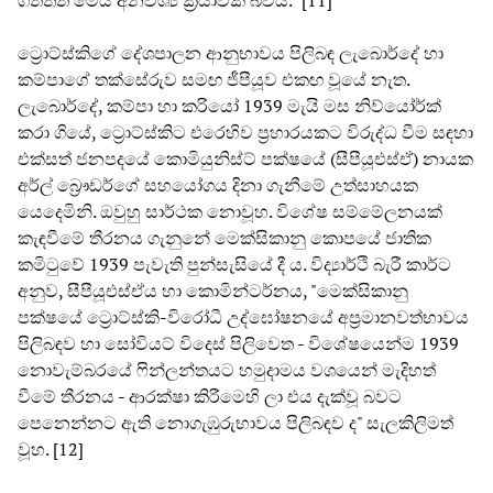
ට්‍රොට්ස්කිගේ දේශපාලන ආනුභාවය පිලිබඳ ලැබොර්දේ හා
කම්පාගේ තක්සේරුව සමඟ ජීපීයූව එකඟ වූයේ නැත.
ලැබොර්දේ, කම්පා හා කරියෝ 1939 මැයි මස නිව්යෝර්ක්
කරා ගියේ, ට්‍රොට්ස්කිට එරෙහිව ප්‍රහාරයකට විරුද්ධ වීම සඳහා
එක්සත් ජනපදයේ කොමියුනිස්ට් පක්ෂයේ (සීපීයූඑස්ඒ) නායක
අර්ල් බ්‍රෞඩර්ගේ සහයෝගය දිනා ගැනීමේ උත්සාහයක
යෙදෙමිනි. ඔවුහු සාර්ථක නොවූහ. විශේෂ සම්මේලනයක්
කැඳවීමේ තීරනය ගැනුනේ මෙක්සිකානු කොපයේ ජාතික
කමිටුවේ 1939 පැවැති පුන්සැසියේ දී ය. විද්‍යාර්ථි බැරී කාර්ට
අනුව, සීපීයූඑස්ඒය හා කොමින්ටර්නය, "මෙක්සිකානු
පක්ෂයේ ට්‍රොට්ස්කි-විරෝධී උද්ඝෝෂනයේ අප්‍රමානවත්භාවය
පිලිබඳව හා සෝවියට් විදෙස් පිලිවෙත - විශේෂයෙන්ම 1939
නොවැම්බරයේ ෆින්ලන්තයට හමුදාමය වශයෙන් මැදිහත්
වීමේ තීරනය - ආරක්ෂා කිරීමෙහි ලා එය දැක්වූ බවට
පෙනෙන්නට ඇති නොගැඹුරුභාවය පිලිබඳව ද" සැලකිලිමත්
වූහ. [12]