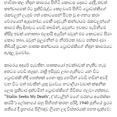
භාවිතා කල නිදන කාමරය පිහිටි කොටස දෙසට යද්දී, තවත්
කන්ඩායමක් ඊට ප්‍රතිවිරුද්ධ කෙලවරේ පිහිටි ට්‍රොට්ස්කිගේ
රැකවලුන් ලැගුම් ගත් කොටසෙන් පිටත වූ අංගනය කරා
වේගයෙන් ඇදුනෝය. මෙකී දෙවැනි කන්ඩායම රැකවලුන්ගේ
කාමර තිබූ දිශාවට වෙඩි තබමින්, ඔවුන්ට ඉවතට පැමිනීමේ
කිසිදු ඉඩක් නොතබා ඵලදායී අයුරින් ඔවුන් එම කොටසට සීමා
කොට තබා, ඔවුන් මුලුමනින් ම නිරර්ථක බවට පත්කර දමා
තිබියදී ප්‍රධාන ඝාතක කන්ඩායම ට්‍රොට්ස්කිගේ නිදන කාමරයට
ඇතුලු වූවෝය.
කාමරය අඳුරේ පැවතින. ඝාතකයෝ ඉවක්බවක් නැතිව හැම
අතටම වෙඩි තැබූහ. රාත්‍රි ඉසිඹුව ලබා ගැනීමට යන විට
ට්‍රොට්ස්කි නිදි පෙත්තක් ගෙන තුබූ හෙයින් වෙඩි හඬින් අවදි
වන විට මත් බවකින් යුතු වූවේය. නටාලියා වඩාත් ක්ෂනික
ලෙස ප්‍රතිචාර දක්වමින් ට්‍රොට්ස්කිගේ ජීවිතය ගලවා ගත්තාය.
“Stalin Seeks My Death", ("ස්ටැලින් මගේ මරනය අපේක්ෂා
කරයි") ලේඛනයේ ඔහු සිහිපත් කරන පරිදි, 1940 ජූනියේ ප්‍රථම
සතියේ දී ප්‍රහාරය පිලිබඳව ලියන ලද විස්තරයක් පහත දැක්වේ: