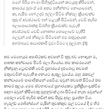
මගේ බිරිය හා මා සිහිබුද්ධියෙන් කටයුතු කිරීමෙන්,
කාමරය පුරා ඒ මේ අතට පනින්නට නොයාමෙන්,
කෑ ගැසීම හෝ උදව් ඉල්ලා සිටීම නිෂ්ඵල ක්‍රියාවක්ව
තුබූ ඒ අවස්ථාවේ ඉන් වැලැකී සිටීමෙන්, වෙඩි තැබීම
බලාපොරොත්තු විරහිත ක්‍රියාවක්ව පැවැති
අවස්ථාවේ වෙඩි නොතබා පොලොවේ වැතිරී
මලවුන් සේ නිසලව සිටීමෙන් එම සතුටුදායක
අහම්බයට ආධාරකාරී වූවා වීමට ද පුලුවන. [3]
තම මෙහෙයුම අසාර්ථකව අවසන් වී තුබූ බව නොදැන ම,
ඝාතක කන්ඩායම පිටවී පලා ගියෝය. තම කාමරයෙන්
නික්මුනු ට්‍රොට්ස්කි වෙඩි ප්‍රහාරයේ දුම්රොටු තවමත්
මතුවෙමින් පැවැති අංගනයට ඇතුලු වූයේය. ඔහු රැකවල්
කන්ඩායමේ සාමාජිකයන් සෙවීය. ඔවුන් තවමත් සිටියේ තම
කාමර තුලය. මෙම ස්වභාවයේ ප්‍රහාරයකට ප්‍රතික්‍රියා දැක්වීම
සඳහා ඔවුන් කිසිවෙකු පුහුනුවක් ලබා සිටියේ නැත. ඔවුන්ගේ
පෙරලා වෙඩි තැබීම් කඩින් කඩ සිදුවූ දුබල ප්‍රයත්න විය.
හැරල්ඩ් රොබින්ස්ගේ මැෂින් තුවක්කුව මුල් වටයේ දී ම හිර