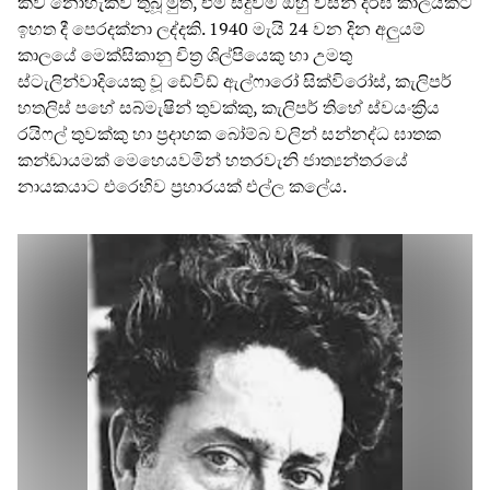
කිව නොහැකිව තුබූ මුත්, එම සිදුවීම ඔහු විසින් දීර්ඝ කාලයකට
ඉහත දී පෙරදක්නා ලද්දකි. 1940 මැයි 24 වන දින අලුයම්
කාලයේ මෙක්සිකානු චිත්‍ර ශිල්පියෙකු හා උමතු
ස්ටැලින්වාදියෙකු වූ ඩේවිඩ් ඇල්ෆාරෝ සික්විරෝස්, කැලිපර්
හතලිස් පහේ සබ්මැෂින් තුවක්කු, කැලිපර් තිහේ ස්වයංක්‍රිය
රයිෆල් තුවක්කු හා ප්‍රදාහක බෝම්බ වලින් සන්නද්ධ ඝාතක
කන්ඩායමක් මෙහෙයවමින් හතරවැනි ජාත්‍යන්තරයේ
නායකයාට එරෙහිව ප්‍රහාරයක් එල්ල කලේය.