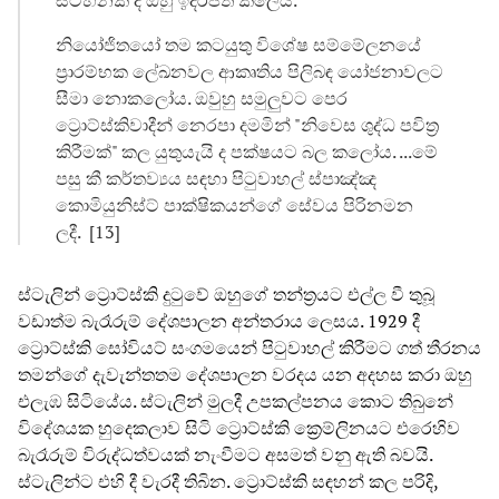
නියෝජිතයෝ තම කටයුතු විශේෂ සම්මේලනයේ
ප්‍රාරම්භක ලේඛනවල ආකෘතිය පිලිබඳ යෝජනාවලට
සීමා නොකලෝය. ඔවුහු සමුලුවට පෙර
ට්‍රොට්ස්කිවාදීන් නෙරපා දමමින් "නිවෙස ශුද්ධ පවිත්‍ර
කිරීමක්" කල යුතුයැයි ද පක්ෂයට බල කලෝය. ...මේ
පසු කී කර්තව්‍යය සඳහා පිටුවාහල් ස්පාඤ්ඤ
කොමියුනිස්ට් පාක්ෂිකයන්ගේ සේවය පිරිනමන
ලදී. [13]
ස්ටැලින් ට්‍රොට්ස්කි දුටුවේ ඔහුගේ තන්ත්‍රයට එල්ල වී තුබූ
වඩාත්ම බැරෑරුම් දේශපාලන අන්තරාය ලෙසය. 1929 දී
ට්‍රොට්ස්කි සෝවියට් සංගමයෙන් පිටුවාහල් කිරීමට ගත් තීරනය
තමන්ගේ දැවැන්තතම දේශපාලන වරදය යන අදහස කරා ඔහු
එලැඹ සිටියේය. ස්ටැලින් මුලදී උපකල්පනය කොට තිබුනේ
විදේශයක හුදෙකලාව සිටි ට්‍රොට්ස්කි ක්‍රෙම්ලිනයට එරෙහිව
බැරෑරුම් විරුද්ධත්වයක් නැංවීමට අසමත් වනු ඇති බවයි.
ස්ටැලින්ට එහි දී වැරදී තිබින. ට්‍රොට්ස්කි සඳහන් කල පරිදි,