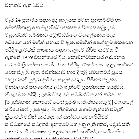
වන්නට ඇති බවයි.
මැයි 24 ප්‍රහාරය සඳහා දිගු කාලයක පටන් සූදානම්වීම හා
මෙක්සිකානු කොමියුනිස්ට් පක්ෂයේ විශේෂ සමුලුවේ
වැදගත්කම සම්බන්ධ ට්‍රොට්ස්කිගේ විශ්ලේෂනය මෑත
අධ්‍යයනයන් මඟින් සනාථ වී ඇත. එමඟින් පෙන්නුම් කෙරෙන
පරිදි ට්‍රොට්ස්කි ඝාතනය සඳහා සැලසුම් කිරීම ආරම්භ වී
ඇත්තේ 1939 වසන්තයේ දී ය. කොමින්ටර්නයේ ආවරනය
යටතේ ක්‍රියාත්මක වෙමින් හුන් ජීපීයූ ඒජන්තයෙකු ලැබොර්දේ
වෙත එලැඹී ඇත. ඒජන්තයාට භාර දී තුබූ මෙහෙවර වූයේ,
"ට්‍රොට්ස්කි උපුටා දැමීමේ සැලසුම්වලට පීසීඑම් ලේකම්
මන්ඩලයේ සහයෝගය ලබා ගැනීමේ ප්‍රයත්නයක යෙදීමයි.
කියැවෙන පරිදි, ලැබොර්දේ මේ සම්බන්ධයෙන් කම්පා හා
[මැක්සිකානු කොපයේ තවත් ප්‍රමුඛ සාමාජිකයෙකු වූ] රෆායෙල්
කරියෝගේ උපදෙස් ලබා නිගමනය කොට ඇත්තේ එවැනි
ක්‍රියාවක් මඟින් කාරදෙනාස් ආන්ඩුව සමඟ පීසීඑම්
සංවිධානයේ සබඳකම් අනතුරට හෙලනු ඇති අතර, ට්‍රොට්ස්කි
යනු වැය වී අවසාන වූ බලවේගයක් හෙයින්, කොයි අතින්
ගත්තත් මෙය අනවශ්‍ය ක්‍රියාවක් බවයි." [11]