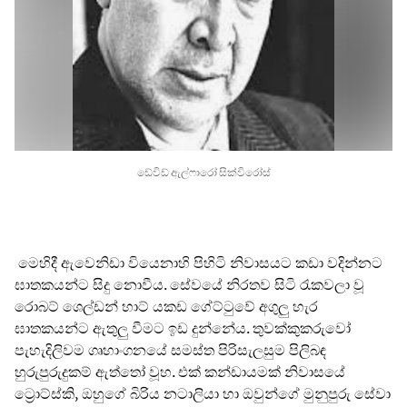
ඩේවිඩ් ඇල්ෆාරෝ සික්විරෝස්
මෙහිදී ඇවෙනිඩා වියෙනාහි පිහිටි නිවාසයට කඩා වදින්නට
ඝාතකයන්ට සිදු නොවීය. සේවයේ නිරතව සිටි රැකවලා වූ
රොබට් ශෙල්ඩන් හාට් යකඩ ගේට්ටුවේ අගුලු හැර
ඝාතකයන්ට ඇතුලු වීමට ඉඩ දුන්නේය. තුවක්කුකරුවෝ
පැහැදිලිවම ගෘහාංගනයේ සමස්ත පිරිසැලසුම පිලිබඳ
හුරුපුරුදුකම් ඇත්තෝ වූහ. එක් කන්ඩායමක් නිවාසයේ
ට්‍රොට්ස්කි, ඔහුගේ බිරිය නටාලියා හා ඔවුන්ගේ මුනුපුරු සේවා