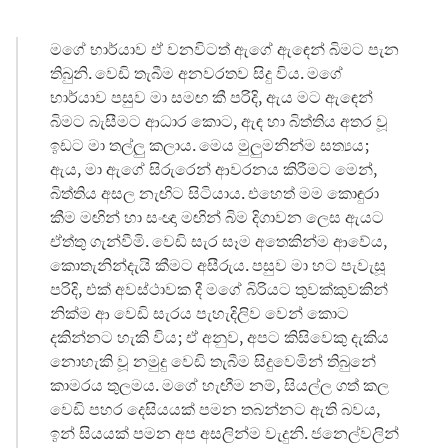
මගේ භාර්යාව ඒ වනවිටත් ඇගේ ඇඳෙන් බිමට පැන
තිබුනි. වෙඩි තැබීම අනවරතව සිදු විය. මගේ
භාර්යාව පසුව මා සමඟ කී පරිදි, ඇය මට ඇඳෙන්
බිමට බැසීමට ආධාර කොට, ඇඳ හා බිත්තිය අතර වූ
ඉඩට මා තල්ලු කලාය. මෙය මුලුමනින්ම සත්‍යය;
ඇය, මා ඇගේ සිරුරෙන් ආවරනය කිරීමට මෙන්,
බිත්තිය අසල නැඟිට සිටියාය. එහෙත් මම කොඳුරා
කීම මඟින් හා සංඥා මඟින් බිම දිගාවන ලෙස ඇයට
ඒත්තු ගැන්වීමි. වෙඩි සැර සෑම අතෙකින්ම ආවේය,
කොතැනින්දැයි කීමට අසීරුය. පසුව මා හට පැවැසූ
පරිදි, එක් අවස්ථාවක දී මගේ බිරියට තුවක්කුවකින්
නික්ම ආ වෙඩි සැරය පැහැදිලිව වෙන් කොට
දකින්නට හැකි විය; ඒ අනුව, අපට කිසිවෙකු දැකිය
නොහැකි වූ නමුදු වෙඩි තැබීම සිදුවෙමින් තිබුනේ
කාමරය තුලමය. මගේ හැඟීම නම්, සියල්ල ගත් කල
වෙඩි පහර දෙසියයක් පමන තබන්නට ඇති බවය,
ඉන් සියයක් පමන අප අසලින්ම වැදුනි. ජනෙල්වලින්