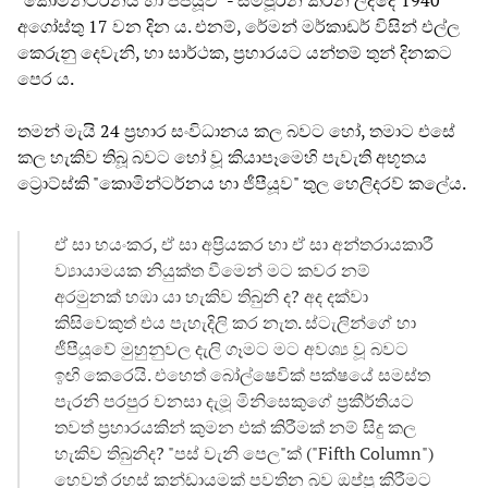
අගෝස්තු 17 වන දින ය. එනම්, රේමන් මර්කාඩර් විසින් එල්ල
කෙරුනු දෙවැනි, හා සාර්ථක, ප්‍රහාරයට යන්තම් තුන් දිනකට
පෙර ය.
තමන් මැයි 24 ප්‍රහාර සංවිධානය කල බවට හෝ, තමාට එසේ
කල හැකිව තිබූ බවට හෝ වූ කියාපෑමෙහි පැවැති අභූතය
ට්‍රොට්ස්කි "කොමින්ටර්නය හා ජීපීයූව" තුල හෙලිදරව් කලේය.
ඒ සා භයංකර, ඒ සා අප්‍රියකර හා ඒ සා අන්තරායකාරී
ව්‍යායාමයක නියුක්ත වීමෙන් මට කවර නම්
අරමුනක් හඹා යා හැකිව තිබුනි ද? අද දක්වා
කිසිවෙකුත් එය පැහැදිලි කර නැත. ස්ටැලින්ගේ හා
ජීපීයූවේ මුහුනුවල දැලි ගෑමට මට අවශ්‍ය වූ බවට
ඉඟි කෙරෙයි. එහෙත් බෝල්ෂෙවික් පක්ෂයේ සමස්ත
පැරනි පරපුර වනසා දැමූ මිනිසෙකුගේ ප්‍රකීර්තියට
තවත් ප්‍රහාරයකින් කුමන එක් කිරීමක් නම් සිදු කල
හැකිව තිබුනිද? "පස් වැනි පෙල"ක් ("Fifth Column")
හෙවත් රහස් කන්ඩායමක් පවතින බව ඔප්පු කිරීමට