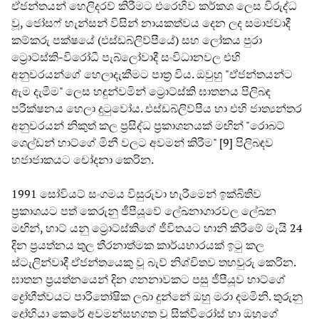
ඒජන්තයන් හෙලිදරව් කිරීමට එරෙහිව කර්කශ ලෙස විරුද්ධ
වූ, ජෝසෆ් හැන්සන් විසින් නායකත්වය දෙන ලද සමාජවාදී
කම්කරු පක්ෂයේ (එස්ඩබ්ලිව්පීයේ) සහ ලෝකය පුරා
ට්‍රොට්ස්කි-විරෝධී පැබ්ලෝවාදී සංවිධානවල එහි
අනුචරයන්ගේ හෙලාදැකීමට පාත්‍ර විය. ඔවුහු "ඒජන්තයන්ට
ඇම දැමීම" ලෙස හඳුන්වමින් ට්‍රොට්ස්කි ඝාතනය පිලිබඳ
පරීක්ෂනය හෙලා දුටුවෝය. එස්ඩබ්ලිව්පීය හා එහි ජාත්‍යන්තර
අනුචරයන් නිකුත් කල ප්‍රසිද්ධ ප්‍රකාශනයක් මඟින් "රොබට්
ශෙල්ඩන් හාට්ගේ මිනී වලට අවමන් කිරීම" [9] පිලිබඳව
හජාජාකයට චෝදනා කෙරින.
1991 සෝවියට් සංගමය විසුරුවා හැරීමෙන් ඉක්බිතිව
ප්‍රකාශයට පත් කෙරුනු ජීපීයූවේ ලේඛනාගාරවල ලේඛන
මඟින්, හාට් යනු ට්‍රොට්ස්කිගේ ජීවිතයට හානි කිරීමේ මැයි 24
දින ප්‍රයත්නය තුල තීරනාත්මක කාර්යභාරයක් ඉටු කල
ස්ටැලින්වාදී ඒජන්තයෙකු වූ බැව් නිශ්චිතව තහවුරු කෙරින.
ඝාතන ප්‍රයත්නයෙන් දින ගනනාවකට පසු ජීපීයූව හාට්ගේ
ද්‍රෝහීත්වයට පාරිතෝෂික ලබා දුන්නේ ඔහු මරා දමමිනි. තුරුනු
ද්‍රෝහියා කෙරේ අවමන්සහගත වූ සික්විරෝස් හා ඔහුගේ