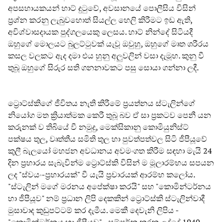
අපසහායකයන් හාට් දුටුවේ, අවසානයේ පොලීසිය විසින්
ප්‍රශ්න කරනු ලැබුවහොත් සියල්ල හෙලි කිරීමට ඉඩ ඇති,
අවිශ්වාසදායක පුද්ගලයෙකු ලෙසය. හාට් නින්දේ සිටියදී
ඔහුගේ මොලයට බුලට්ටුවක් යැවූ ඔවුහු, ඔහුගේ මෘත ශරීරය
කසල වලකට ඇද දමා එය හුනු අලුවලින් වසා දැමූහ. කුනු වී
තුබූ ඔහුගේ සිරුර සති ගනනාවකට පසු සොයා ගන්නා ලදී.
ට්‍රොට්ස්කිගේ ජීවිතය නැති කිරීමේ ප්‍රයත්නය ස්ටැලින්ගේ
නියෝග මත ක්‍රියාත්මක කෙරී තුබූ බව ඒ සා ප්‍රකටව පෙනී යන
කරුනක් ව තිබියේ වී නමුදු, මෙක්සිකානු කොමියුනිස්ට්
පක්ෂය තුල, වෘත්තීය සමිති තුල හා පුවත්පත්වල සිටි ජීපීයූවේ
කුලී බැලයෝ මහජන අවධානය අවමංගත කිරීම සඳහා මැයි 24
දින ප්‍රහාරය සැබැවින්ම ට්‍රොට්ස්කි විසින් ම මූලාරම්භය සපයන
ලද "ස්වයං-ප්‍රහාරයක්" වී යැයි ප්‍රචාරයක් ආරම්භ කලෝය.
"ස්ටැලින් මගේ මරනය අපේක්ෂා කරයි" සහ "කොමින්ටර්නය
හා ජීපීයූව" නම් ප්‍රධාන ලිපි දෙකකින් ට්‍රොට්ස්කි ස්ටැලින්වාදී
මුසාවාද කුඩුපට්ටම් කර දැමීය. මෙකී දෙවැනි ලිපිය -
"කොමින්ටර්නය හා ජීපීයූව" - සම්පූර්න කරන ලද්දේ 1940