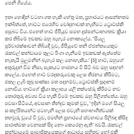
පෙනී ගියේය.
ඉතා හොඳින් වටහා ගත හැකි හේතු මත, ප්‍රහාරයට ආසන්නතම
ඉක්බිත්තේ, හාට්ට එරෙහිව චෝදනාවක් නැඟීමට ට්‍රොට්ස්කි
පසුබට විය. එහෙත් හාට් ජීපීයූව සමඟ දුස්සන්ධානගතව ක්‍රියා
කර තිබීමේ ඉඩකඩ ඔහු බැහැර නොකලේය. "සියලු
පූර්වාරක්ෂාවන් තිබියදී වුව, ජීපීයූවේ තනි ඒජන්තයෙකුට
රැකවල් කන්ඩායම තුලට රිංගා ගැනීමේ ඉඩකඩක් ඇත්තේම
නැතැයි මුලුමනින් බැහැර කල නොහැකිය." [5] හාට්, ඔහුගේ
අතුරුදන් වීම නිසා, සැකයට භාජනය වී සිටි බව ඔහු සඳහන්
කලේය. එහෙත් හාට් වරදකරුවෙකු ලෙස තීරනය කිරීමට,
එකල ලැබී තුබූ සාක්ෂ්‍ය මත පදනම්ව, ට්‍රොට්ස්කි සූදානම්
නොවීය. හාට්ගේ ක්‍රියා කලාපය යලි තක්සේරු කිරීමට නව
තොරතුරු අවශ්‍ය විය හැකි වීමේ ඉඩකඩ ඔහු පිලිගත්තේය. ඔහු
පවසා සිටියේ, අවසාන තීන්දුව කුමක් වුව, "ඉදින් මගේ සියලු
සංකල්පිතයන්ට පටහැනි ලෙස එවැනි සහාභාගීත්වයක්
තහවුරු වූයේ වී වුව, එමඟින් ප්‍රහාරයේ ස්වභාවය පිලිබඳ කිසිදු
සාරාත්මක වෙනසක් සිදු නො කෙරෙනු ඇති" බවයි. රැකවල්
කන්ඩායමේ සාමාජිකයෙකුගේ ආධාරය සහිතව හෝ එකී