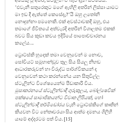
"එවැනි සතුරෙකුට මගේ ඇඟිලි අතරින් ලිස්සා යාමට
මා ඉඩ දී ඇත්තේ කෙසේදැ?"යි ඔහු ලතෝනි
නොදුන්නා පමනෙකි. එක් අවස්ථාවකදී ඔහු, එය
තමාගේ ජීවිතයේ අත්වැරදි අතරින් විශාලතම එකක්
බවට සිය කුඩා කවය ඉදිරියේ පාපොච්චාරනය
කලේය. ..
ට්‍රොට්ස්කි හුදෙක් තමා වෙනුවෙන් ම නොව,
සෝවියට් සමූහාන්ඩුව තුල සිය සියලු නිහඬ
ආධාරකරුවන් හා විරුද්ධ පාර්ශ්විකයන් ද
වෙනුවෙන් කථා කරන්නේය යන සිතුවිල්ල
ස්ටැලින්ට විශේෂයෙන්ම පීඩාකාරී විය.
මුසාකරනයේ ස්ටැලින්වාදී ගුරුකුලය, බෝල්ෂෙවික්
පක්ෂයේ සාමාජිකයන්ට විවෘත ලිපියක්,
හෝ
ස්ටැලින්වාදී තර්මිඩෝරය
වැනි ට්‍රොට්ස්කිගේ කෘතීන්
කියවන විට නේතෘවරයා සිය ආත්ම දමනය ගිලිහී
යාමේ අද්දරටම පත් විය. [15]