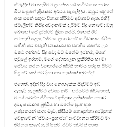
ස්ටැලින් මා නැසීමට ප්‍රයත්නයක් සංවිධානය කරන
විට ඔහුගේ ක්‍රියාවේ අර්ථය පැහැදිලිය: ඔහුට ඔහුගේ
අංක එකේ සතුරා විනාශ කිරීමට අවශ්‍යව ඇත. එහිදී
ස්ටැලින්ට කිසිදු අවදානමක් දැරීමට සිදු නොවේ; ඔහු
බොහෝ සේ දුරස්ථව ක්‍රියා කරයි. එහෙත් ඊට
පටහැනි ලෙස, "ස්වයං-ප්‍රහාරයක්" සංවිධානය කිරීම
මඟින් මට එවැනි ව්‍යායාමයක වගකීම මගේම උර
මතට ගන්නට සිදු වේ; මට මගේම ඉරනම, මගේ
පවුලේ ඉරනම, මගේ දේශපාලන ප්‍රකීර්තිය හා මා
සේවය කරන ව්‍යාපාරයේ කීර්ති නාමය පරදු තැබීමට
සිදු වේ. ඉන් මට දිනා ගත හැක්කේ කුමක්ද?
එහෙත්, ඉදින් සිදු විය නොහැක්ක සිදුවීමට ඉඩ
ඇතැයි සැලකීමට අවශ්‍ය නම් - හරියටම කිවහොත්,
මගේ සමස්ත ජීවිතයේ අභිප්‍රාය ප්‍රතික්ෂේප කොට
දමා, සාමාන්‍ය බුද්ධිය හා මගේම ප්‍රානභූත
උත්සුකයන් පාගා මැඩ, කිසියම් නොදන්නා අරමුනක්
වෙනුවෙන් "ස්වයං-ප්‍රහාරය" සංවිධානය කිරීමට මා
තීරනය කලේ යැයි සිතමු. එවිට තවමත් පහත