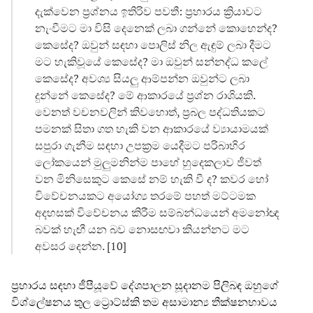
දැක්වෙන ප්‍රශ්නය ඉතිරිව පවතී: ප්‍රහාරය ක්‍රියාවට
නැංවීමට මා විසි දෙනෙක් ලබා ගන්නේ කොහෙන්ද?
කෙසේද? ඔවුන් සඳහා පොලිස් නිල ඇඳුම් ලබා දීමට
මට හැකිවූයේ කෙසේද? මා ඔවුන් සන්නද්ධ කලේ
කෙසේද? අවශ්‍ය සියලු ආම්පන්න ඔවුන්ට ලබා
දුන්නේ කෙසේද? මේ ආකාරයේ ප්‍රශ්න රාශියකි.
වෙනත් වචනවලින් කිවහොත්, ප්‍රබල පද්ධතියකට
පමනක් සිතා ගත හැකි වන ආකාරයේ ව්‍යායාමයක්
සපුරා ගැනීම සඳහා උපක්‍රම යෙදීමට පරිබාහිර
ලෝකයෙන් මුලුමනින්ම පාහේ හුදෙකලාව ජීවත්
වන මිනිසෙකුට කෙසේ නම් හැකි වී ද? කවර හෝ
විවේචනයකට අයෝග්‍ය තරමේ පහත් මට්ටමක
අදහසක් විවේචනය කිරීම සම්බන්ධයෙන් අමනෝඥ
බවක් හැඟී යන බව නොසඟවා කියන්නට මට
අවසර දෙන්න. [10]
ප්‍රහාරය සඳහා ජීපීයූවේ දේශපාලන සූදානම පිලිබඳ ඔහුගේ
විශ්ලේෂනය තුල ට්‍රොට්ස්කි තම අසාමාන්‍ය තීක්ෂනභාවය