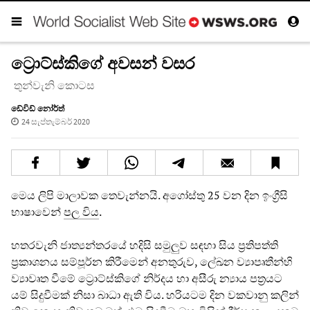
ට්‍රොට්ස්කිගේ අවසන් වසර
තුන්වැනි කොටස
ඩේවිඩ් නෝර්ත්
24 සැප්තැම්බර් 2020
මෙය ලිපි මාලාවක තෙවැන්නයි. අගෝස්තු 25 වන දින ඉංග්‍රීසි
භාෂාවෙන්
පල විය
.
හතරවැනි ජාත්‍යන්තරයේ හදිසි සමුලුව සඳහා සිය ප්‍රතිපත්ති
ප්‍රකාශනය සම්පූර්න කිරීමෙන් අනතුරුව, ලේඛන ව්‍යාපෘතීන්හි
ව්‍යාවෘත වීමේ ට්‍රොට්ස්කිගේ නිර්දය හා අසීරු න්‍යාය පත්‍රයට
යම් සිදුවීමක් නිසා බාධා ඇති විය. හරියටම දින වකවානු කලින්