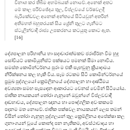
විනාශ කර තිබීම අහම්බයක් නොවේ. අනෙක් අතට
මේ කාල පරිච්ඡේදය තුල, විප්ලවයේ වර්ෂවලදී
බැරිකේඩවල අනෙක් අන්තයේ සිටියවුන් අතරින්
අතිමහත් බහුතරයක් සිය ශ්‍රේනි තුලට ගැනීමට
ස්ටැලින්වාදී රාජ්‍ය උපකරනය කටයුතු කොට ඇත.
[16]
දේශපාලන පරිහානිය හා සදාචාරාත්මකව ජරාජීර්න වීම හුදු
සෝවියට් කොමියුනිස්ට් පක්ෂයට පමනක් සීමා නොවීය.
සමස්ත කොමින්ටර්නය පුරා ම එකී සැඟවුනු ක්‍රියාදාමය
නිරීක්ෂනය කල හැකි විය. සෑම රටකම සිටි කොමින්ටර්නයේ
ප්‍රමුඛ පුද්ගලයෝ ක්‍රෙම්ලිනයේ දේශපාලන හා දෘෂ්ඨිමය
අවශ්‍යතා සමඟ සැසඳෙන ආකාරයට වෙනස් වෙමින් සිටියෝය.
ජාතික නායකයන් තෝරා ගැනුනේ ඔවුන්ගේ විප්ලවවාදී
දෘඩභාවය, දේශපාලන ඥානය හා පෞද්ගලික අවංකකමේ
පදනම මත නොවේ. ජාතික පක්ෂවල නායකයන් ලෙස තමන්
විසින් තෝරා ගැනුනු පුද්ගලයන් තුල ක්‍රෙම්ලිනය අපේක්ෂා කල
ගුනාංගයන් වූයේ කොන්ද පන නැතිකම, අවස්ථාවාදය හා
ආඥාවන් මත ක්‍රියාත්මක වීමට කැමැති වීමයි. ස්ටැලින්ගේ