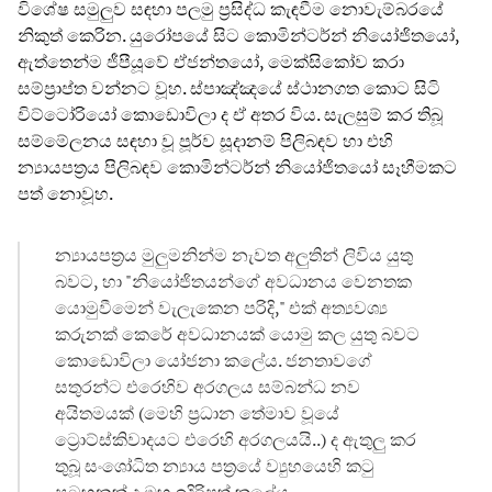
විශේෂ සමුලුව සඳහා පලමු ප්‍රසිද්ධ කැඳවීම නොවැම්බරයේ
නිකුත් කෙරින. යුරෝපයේ සිට කොමින්ටර්න් නියෝජිතයෝ,
ඇත්තෙන්ම ජීපීයූවේ ඒජන්තයෝ, මෙක්සිකෝව කරා
සම්ප්‍රාප්ත වන්නට වූහ. ස්පාඤ්ඤයේ ස්ථානගත කොට සිටි
විට්ටෝරියෝ කොඩොවිලා ද ඒ අතර විය. සැලසුම් කර තිබූ
සම්මේලනය සඳහා වූ පූර්ව සූදානම් පිලිබඳව හා එහි
න්‍යායපත්‍රය පිලිබඳව කොමින්ටර්න් නියෝජිතයෝ සෑහීමකට
පත් නොවූහ.
න්‍යායපත්‍රය මුලුමනින්ම නැවත අලුතින් ලිවිය යුතු
බවට, හා "නියෝජිතයන්ගේ අවධානය වෙනතක
යොමුවීමෙන් වැලැකෙන පරිදි," එක් අත්‍යවශ්‍ය
කරුනක් කෙරේ අවධානයක් යොමු කල යුතු බවට
කොඩොවිලා යෝජනා කලේය. ජනතාවගේ
සතුරන්ට එරෙහිව අරගලය සම්බන්ධ නව
අයිතමයක් (මෙහි ප්‍රධාන තේමාව වූයේ
ට්‍රොට්ස්කිවාදයට එරෙහි අරගලයයි..) ද ඇතුලු කර
තුබූ සංශෝධිත න්‍යාය පත්‍රයේ ව්‍යුහයෙහි කටු
සටහනක් ද ඔහු ඉදිරිපත් කලේය.