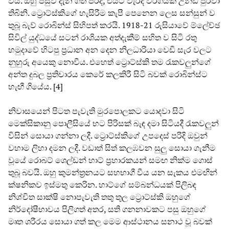
විය. ඔහු පසුව දැන ගත් පරිදි, එයට වැරදි වර්ගයක උන්ඩ පුරවා
තිබිනි. ට්‍රොට්ස්කිගේ හැසිරීම කැපී පෙනෙන ලෙස සන්සුන් ව
තුබූ බැව් රොබින්ස් සිහිපත් කරයි. 1918-21 රුසියාවේ ම්ලේච්ඡ
සිවිල් යුද්ධයේ සටන් රාශියක අත්දැකීම් සහිත ව සිටි රතු
හමුදාවේ හිටපු ප්‍රධාන අන දෙන නිලධාරියා වෙඩි සැර වලට
නුහුරු අයෙකු නොවීය. එහෙත් ට්‍රොට්ස්කි තම රැකවලුන්ගේ
අන්ත දුබල ප්‍රතිචාරය කෙරේ කලකිරී සිටි බවක් රොබින්ස්ට
හැඟී ගියේය. [4]
නිවාසයෙන් පිටත පැවැති මුරපොලකට යොදවා සිටි
මෙක්සිකානු පොලීසියේ භට පිරිසක් බැඳ දමා සිටියදී රැකවලුන්
විසින් සොයා ගන්නා ලදී. ට්‍රොට්ස්කිගේ උපදෙස් පරිදි ඔවුන්
වහාම ලිහා දමන ලදී. වඩාත් සිත් කලඹවන සුලු සොයා ගැනීම
වූයේ රොබට් ශෙල්ඩන් හාට් ප්‍රහාරකයන් සමඟ නික්ම ගොස්
තුබූ බවයි. ඔහු කුමන්ත්‍රනයට සහභාගී වීය යන සැකය එමඟින්
ක්ෂනිකව ඉස්මතු කෙරින. හාට්ගේ සම්බන්ධයක් පිලිබඳ
නිශ්චිත සාක්ෂි නොපැවැති තතු තුල ට්‍රොට්ස්කි ඔහුගේ
නිර්දෝෂීභාවය පිලිගත් අතර, සති ගනනාවකට පසු ඔහුගේ
මෘත ශරීරය සොයා ගත් කල මෙම ආස්ථානය සනාථ වූ බවක්