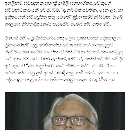
ඉහලින්ම සවිඥානක සහ ක්‍රියාශීලී සහභාගීකරුවෙකුගේ
සම්බන්ධතාවයක් වෙයි. ඔබ, “දැනටමත් පවතින, දෙන ලද, හා
අතීතයෙන් සම්ප්‍රේෂිත තතු යටතේ” ක්‍රියා කරමින් සිටින, ඔබේ
කාලයේ නිෂ්පාදිතයකැයි පැවැසීම සැබැවින්ම සත්‍ය වේ.
එහෙත් ඔබ ට්‍රොට්ස්කිවාදියෙකු ලෙස දශක හයක දේශපාලන
ක්‍රියාකාරකම් තුල ඓතිහාසික අවශ්‍යතාවයන්ට අනුකූලව
සිදුවීම් මෙහෙයවීමට යත්න දරමින් එම තත්වයන් මත කටයුතු
කර ඇත. ඔබ සටන් කර ඇත්තේ, කම්කරු පන්තියේ ස්වයංසිද්ධ
අරගලයන් “අවම ප්‍රතිරෝධයේ රේඛාවෙන්” - එනම්, ඒ සා
පරාජයන්ට තුඩු දුන් අවස්ථාවාදී අනුගතවීමෙන් - ඉවතට හා,
දේශපාලන බලය දිනා ගැනීමේ අරමුන දෙසට හැරවීමට ය .