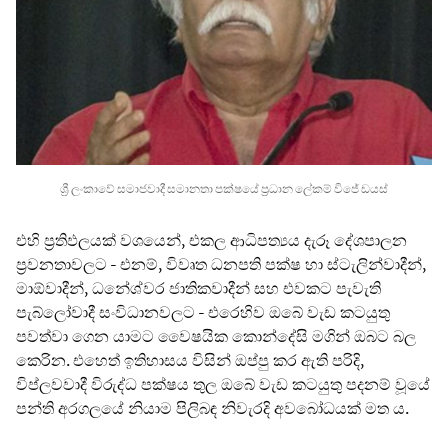
ශ්‍රී ලංකා‍වේ සමාජවාදී සමානතා පක්ෂයේ ප්‍රධාන ලේකම් විජේ ඩයස්
එහි ප්‍රතිඵලයක් වශයෙන්, එකල ආධිපත්‍යය දැරූ දේශපාලන
ප්‍රවනතාවලට - එනම්, විවෘත ධනපති පක්ෂ හා ස්ටැලින්වාදීන්,
මාඕවාදීන්, ධනේශ්වර ජාතිකවාදීන් සහ එවකට පැවැති
පැබ්ලෝවාදී සංවිධානවලට - එරෙහිව ඔබේ වැඩ කටයුතු
පවත්වා ගෙන යාමට වෛෂයික කොන්දේසි මගින් ඔබට බල
කෙරින. එහෙත් ඉතිහාසය විසින් ඔප්පු කර ඇති පරිදි,
විප්ලවවාදී විරුද්ධ පක්ෂය තුල ඔබේ වැඩ කටයුතු පදනම් වූයේ
පන්ති අරගලයේ නියාම පිලිබඳ නිවැරදි අවබෝධයක් මත ය.