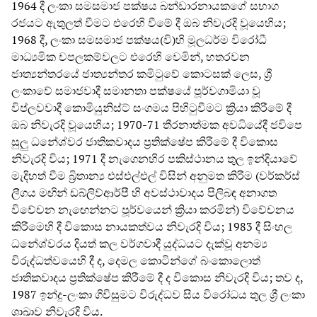
1964 දී ලංකා සමසමාජ පක්ෂය බන්ඩාරනායකගේ සභාග
රජයට ඇතුලත් වීමට එරෙහි වීමේ දී ඔබ නිවැරදි වූයෙහිය;
1968 දී, ලංකා සමසමාජ පක්ෂය(වි)හි මූලධර්ම විරෝධී
මාධ්‍යමික චපලකම්වලට එරෙහි වෙමින්, හතරවන
ජාත්‍යන්තරයේ ජාත්‍යන්තර කමිටුවේ කොටසක් ලෙස, ශ්‍රී
ලංකාවේ සමාජවාදී සමානතා පක්ෂයේ පූර්වගාමියා වූ
විප්ලවවාදී කොමියුනිස්ට් සංගමය පිහිටුවීමට ක්‍රියා කිරීමේ දී
ඔබ නිවැරදි වූයෙහිය; 1970-71 තීරනාත්මක අවධියේදී ජවිපෙ
සුලු ධනේශ්වර ජාතිකවාදය ප්‍රතික්ෂේප කිරීමේ දී විකොස
නිවැරදි විය; 1971 දී නැගෙනහිර පකිස්ථානය තුල ඉන්දියාවේ
මැදිහත් වීම බ්‍රිතාන්‍ය එස්එල්එල් විසින් අනුමත කිරීම (වර්කර්ස්
ලීගය මඟින් ඩබ්ලිව්ආර්පී හි අවස්ථාවාදය පිලිබඳ අනාගත
විවේචන නැඟෙන්නට පූර්වයෙන් ක්‍රියා කරමින්) විවේචනය
කිරීමෙහි දී විකොස නායකත්වය නිවැරදි විය; 1983 දී සිංහල
ධනේශ්වරය දියත් කල වර්ගවාදී යුද්ධයට දැක්වූ අනම්‍ය
විරුද්ධත්වයෙහි දී ද, දෙමල කොටින්ගේ බංකොලොත්
ජාතිකවාදය ප්‍රතික්ෂේප කිරීමේ දී ද විකොස නිවැරදි විය; තව ද,
1987 ඉන්දු-ලංකා ගිවිසුමට විරුද්ධව සිය විරෝධය තුල ශ්‍රී ලංකා
ශාඛාව නිවැරදි විය.