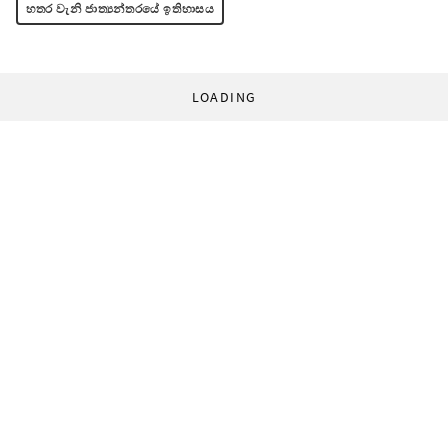
හතර වැනි ජාත්‍යන්තරයේ ඉතිහාසය
LOADING