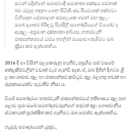
සටන් වදින්නේ සමාජවාදී සමානතා පක්ෂය පමනක්
බව ඔවුහු හඳුනා ගෙන සිටිති. අඩ සියවසක් ඉක්මවා
විහිදෙන දේශපාලන අරගලයක ගමන් මඟ තුල, -
ඔබේ දයාබර බිරිඳ වූ පියසීලී සහෝදරියගේ වියෝව ද
ඇතුලු - අප්‍රමාන දුෂ්කරතා අබියස, හතරවැනි
ජාත්‍යන්තරයේ ධජය ඉහලින් ඔසොවා තැබීමට ඔබ
ක්‍රියා කර ඇත්තෙහිය.
2016 දී මා විසින් පලකෙරුනු හැඟීම්, පසුගිය පස් වසරේ
අත්දැකීම්වලින් වඩාත් වැර ගැන්වී ඇත. ඒ, ඔබ දිගින් දිගටම ශ්‍රී
ලංකා ශාඛාව තුල හා ජාත්‍යන්තර කමිටුව තුල බලගතු හඬක් හා
රූපකායයක්ව පැවතීම නිසා ය.
විජේ සහෝදරය: හතරවැනි ජාත්‍යන්තරයේ ඉතිහාසය තුල සහ
ලොව පුරා ඔබේ සහෝදරවරුන්ගේ හදවත් තුල ගෞරවනීය
ස්ථානයක් සුරක්ෂිත කර ගැනීමට ඔබ සමත්ව ඇත්තෙහිය.
ගැඹුරු සමාදරයෙන් යුතුව,