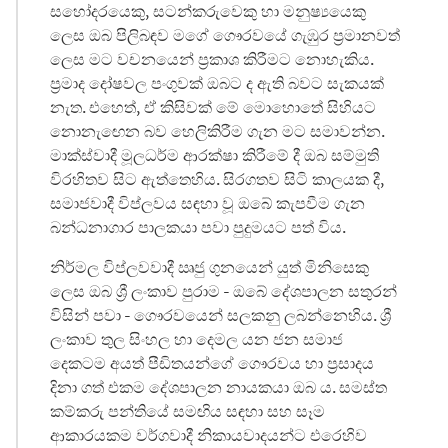
සහෝදරයෙකු, සටන්කරුවෙකු හා මනුෂ්‍යයෙකු
ලෙස ඔබ පිලිබඳව මගේ ගෞරවයේ ගැඹුර ප්‍රමානවත්
ලෙස මට වචනයෙන් ප්‍රකාශ කිරීමට නොහැකිය.
ප්‍රමාද දෝෂවල පංගුවක් ඔබට ද ඇති බවට සැකයක්
නැත. එහෙත්, ඒ කිසිවක් මේ මොහොතේ සිහියට
නොනැඟෙන බව හෙලිකිරීම ගැන මට සමාවන්න.
මාක්ස්වාදී මූලධර්ම ආරක්ෂා කිරීමේ දී ඔබ සම්මුති
විරහිතව සිට ඇත්තෙහිය. සිරගතව සිටි කාලයක දී,
සමාජවාදී විප්ලවය සඳහා වූ ඔබේ කැපවීම ගැන
බන්ධනාගාර පාලකයා පවා පුදුමයට පත් විය.
නිර්මල විප්ලවවාදී ඍජු ගුනයෙන් යුත් මිනිසෙකු
ලෙස ඔබ ශ්‍රී ලංකාව පුරාම - ඔබේ දේශපාලන සතුරන්
විසින් පවා - ගෞරවයෙන් සලකනු ලබන්නෙහිය. ශ්‍රී
ලංකාව තුල සිංහල හා දෙමල යන ජන සමාජ
දෙකටම අයත් පීඩිතයන්ගේ ගෞරවය හා ප්‍රසාදය
දිනා ගත් එකම දේශපාලන නායකයා ඔබ ය. සමස්ත
කම්කරු පන්තියේ සමඟිය සඳහා සහ සෑම
ආකාරයකම වර්ගවාදී නිකායවාදයන්ට එරෙහිව