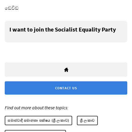
ඩේවිඩ්
I want to join the Socialist Equality Party
CONTACT US
Find out more about these topics:
සමාජවාදී සමානතා පක්ෂය (ශ්‍රී ලංකාව)
ශ්‍රී ලංකාව