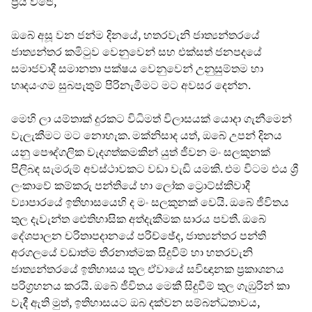
ප්‍රිය විජේ,
ඔබේ අසූ වන ජන්ම දිනයේ, හතරවැනි ජාත්‍යන්තරයේ
ජාත්‍යන්තර කමිටුව වෙනුවෙන් සහ එක්සත් ජනපදයේ
සමාජවාදී සමානතා පක්ෂය වෙනුවෙන් උනුසුම්තම හා
හෘදයංගම සුබපැතුම් පිරිනැමීමට මට අවසර දෙන්න.
මෙහි ලා යම්තාක් දුරකට විධිමත් විලාසයක් යොදා ගැනීමෙන්
වැලැකීමට මට නොහැක. මක්නිසාද යත්, ඔබේ උපන් දිනය
යනු පෞද්ගලික වැදගත්කමකින් යුත් ජීවන මං සලකුනක්
පිලිබඳ සැමරුම් අවස්ථාවකට වඩා වැඩි යමකි. එම විටම එය ශ්‍රී
ලංකාවේ කම්කරු පන්තියේ හා ලෝක ට්‍රොට්ස්කිවාදී
ව්‍යාපාරයේ ඉතිහාසයෙහි ද මං සලකුනක් වෙයි. ඔබේ ජීවිතය
තුල දැවැන්ත ඓතිහාසික අත්දැකීමක සාරය පවතී. ඔබේ
දේශපාලන චරිතාපදානයේ පරිච්ඡේද, ජාත්‍යන්තර පන්ති
අරගලයේ වඩාත්ම තීරනාත්මක සිදුවීම් හා හතරවැනි
ජාත්‍යන්තරයේ ඉතිහාසය තුල ඒවායේ සවිඥානක ප්‍රකාශනය
පරිග්‍රහනය කරයි. ඔබේ ජීවිතය මෙකී සිදුවීම් තුල ගැඹුරින් කා
වැදී ඇති මුත්, ඉතිහාසයට ඔබ දක්වන සම්බන්ධතාවය,