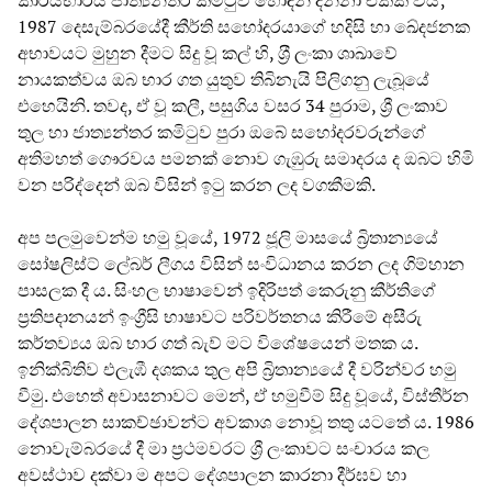
කාර්යභාරය ජාත්‍යන්තර කමිටුව හොඳින් දන්නා එකක් විය;
1987 දෙසැම්බරයේදී කීර්ති සහෝදරයාගේ හදිසි හා ඛේදජනක
අභාවයට මුහුන දීමට සිදු වූ කල් හි, ශ‍්‍රී ලංකා ශාඛාවේ
නායකත්වය ඔබ භාර ගත යුතුව තිබිනැයි පිලිගනු ලැබූයේ
එහෙයිනි. තවද, ඒ වූ කලී, පසුගිය වසර 34 පුරාම, ශ්‍රී ලංකාව
තුල හා ජාත්‍යන්තර කමිටුව පුරා ඔබේ සහෝදරවරුන්ගේ
අතිමහත් ගෞරවය පමනක් නොව ගැඹුරු සමාදරය ද ඔබට හිමි
වන පරිද්දෙන් ඔබ විසින් ඉටු කරන ලද වගකීමකි.
අප පලමුවෙන්ම හමු වූයේ, 1972 ජූලි මාසයේ බ්‍රිතාන්‍යයේ
සෝෂලිස්ට් ලේබර් ලීගය විසින් සංවිධානය කරන ලද ගිම්හාන
පාසලක දී ය. සිංහල භාෂාවෙන් ඉදිරිපත් කෙරුනු කීර්තිගේ
ප්‍රතිපදානයන් ඉංග්‍රීසි භාෂාවට පරිවර්තනය කිරීමේ අසීරු
කර්තව්‍යය ඔබ භාර ගත් බැව් මට විශේෂයෙන් මතක ය.
ඉනික්බිතිව එලැඹී දශකය තුල අපි බ්‍රිතාන්‍යයේ දී වරින්වර හමු
වීමු. එහෙත් අවාසනාවට මෙන්, ඒ හමුවීම් සිදු වූයේ, විස්තීර්න
දේශපාලන සාකච්ඡාවන්ට අවකාශ නොවූ තතු යටතේ ය. 1986
නොවැම්බරයේ දී මා ප්‍රථමවරට ශ්‍රී ලංකාවට සංචාරය කල
අවස්ථාව දක්වා ම අපට දේශපාලන කාරනා දීර්ඝව හා