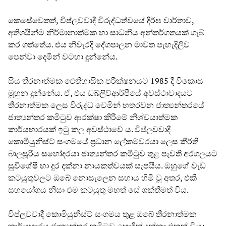
කෙසේවෙතත්, විප්ලවවාදී විරුද්ධත්වයේ දීර්ඝ වාර්තාව,
අතිශයින්ම නිර්මානාත්මක හා සාධනීය අන්තර්ගතයක් ගැබ්
කර ගත්තේය. එය නිවැරදි දේශපාලන මාවත පැහැදිලිව
පෙන්වා දෙමින් වටහා දුන්නේය.
සිය තීරනාත්මක ඓතිහාසික පරීක්ෂනයට 1985 දී විකොස
මූහුන දුන්නේය. ඒ, එය ඩබ්ලිව්ආර්පීයේ අවස්ථාවාදයට
තීරනාත්මක ලෙස විරුද්ධ වෙමින් හතරවන ජාත්‍යන්තරයේ
ජාත්‍යන්තර කමිටුව ආරක්ෂා කිරීමේ නිශ්චයාත්මක
කාර්යභාරයක් ඉටු කල අවස්ථාවේ ය. විප්ලවවාදී
කොමියුනිස්ට් සංගමයේ ප්‍රධාන ලේකම්වරයා ලෙස කීර්ති
බාලසූරිය සහෝදරයා ජාත්‍යන්තර කමිටුව තුළ පැවති අරගලයට
සුවිශේෂී හා දුර දක්නා නායකත්වයක් සැපයීය. ඔහුගේ වැඩ
කටයුතුවලට ඔබේ නොසැලෙන සහාය හිමි වූ අතර, එකී
සහයෝගය නිසා එම කටයුතු මහත් සේ ශක්තිමත් විය.
විප්ලවවාදී කොමියුනිස්ට් සංගමය තුළ ඔබේ තීරනාත්මක