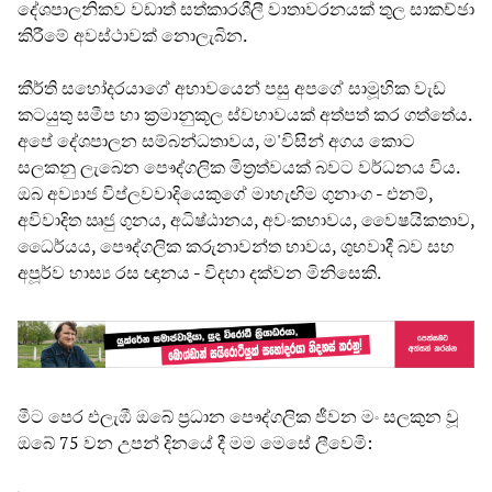
දේශපාලනිකව වඩාත් සත්කාරශීලී වාතාවරනයක් තුල සාකච්ඡා
කිරීමේ අවස්ථාවක් නොලැබින.
කීර්ති සහෝදරයාගේ අභාවයෙන් පසු අපගේ සාමූහික වැඩ
කටයුතු සමීප හා ක්‍රමානුකූල ස්වභාවයක් අත්පත් කර ගත්තේය.
අපේ දේශපාලන සම්බන්ධතාවය, ම'විසින් අගය කොට
සලකනු ලැබෙන පෞද්ගලික මිත්‍රත්වයක් බවට වර්ධනය විය.
ඔබ අව්‍යාජ විප්ලවවාදියෙකුගේ මාහැඟිම ගුනාංග - එනම්,
අවිවාදිත ඍජු ගුනය, අධිෂ්ඨානය, අවංකභාවය, වෛෂයිකතාව,
ධෛර්යය, පෞද්ගලික කරුනාවන්ත භාවය, ශුභවාදී බව සහ
අපූර්ව හාස්‍ය රස ඥානය - විදහා දක්වන මිනිසෙකි.
මීට පෙර එලැඹී ඔබේ ප්‍රධාන පෞද්ගලික ජීවන මං සලකුන වූ
ඔබේ 75 වන උපන් දිනයේ දී මම මෙසේ ලීවෙමි: