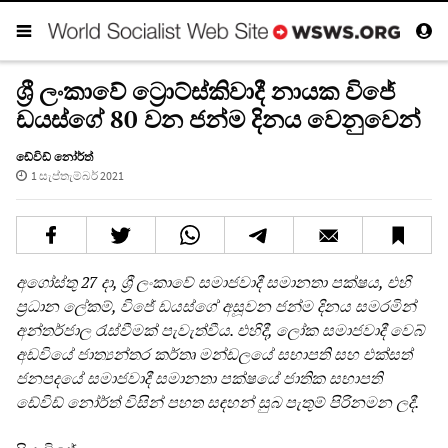
ශ්‍රී ලංකාවේ ට්‍රොට්ස්කිවාදී නායක විජේ
ඩයස්ගේ 80 වන ජන්ම දිනය වෙනුවෙන්
ඩේවිඩ් නෝර්ත්
1 සැප්තැම්බර් 2021
අගෝස්තු 27 දා, ශ්‍රී ලංකාවේ සමාජවාදී සමානතා පක්ෂය, එහි
ප්‍රධාන ලේකම්, විජේ ඩයස්ගේ අසූවන ජන්ම දිනය සමරමින්
අන්තර්ජාල රැස්වීමක් පැවැත්වීය. එහිදී, ලෝක සමාජවාදී වෙබ්
අඩවියේ ජාත්‍යන්තර කර්තෘ මන්ඩලයේ සභාපති සහ එක්සත්
ජනපදයේ සමාජවාදී සමානතා පක්ෂයේ ජාතික සභාපති
ඩේවිඩ් නෝර්ත් විසින් පහත සඳහන් සුබ පැතුම් පිරිනමන ලදී.